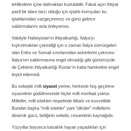
tehlikelerin içine dalmaktan kurtulabilir. Fakat aşırı ihtiyat
pasif bir idare tarzı olduğu için iştahlı komşuları bu
iştahlarından vazgeçiremez ve günü gelince
saldırmalarını asla önleyemez.
Vaktiyle Habeşistan’ın ihtiyatkarlığı, İtalya’yı
kışkırtmaktan çekindiği için o zaman İtalya sömürgeleri
olan Eritre ve Somali sınırlarından askerlerini çekmesi
İtalya’nın saldırmasına engel olmadığı gibi günümüzde
de Çeklerin ihtiyatkarlığı Ruslar’ın kaba hareketine engel
teşkil edemedi.
Bu sebeple milli
siyaset
yerine, herkesle hoş geçinme
siyasetinin güdülmesinde hiçbir milli menfaat yoktur.
Milletler, milli istekleri nispetinde itibarlı ve kuvvetlidir.
Bundan başka “milli istekler” yani “ülküler” milletlerin
dinamik gücü, birliğinin sebebi, cesaretinin kaynağıdır.
Yüzyıllar boyunca tutsaklık hayatı yaşadıkları için