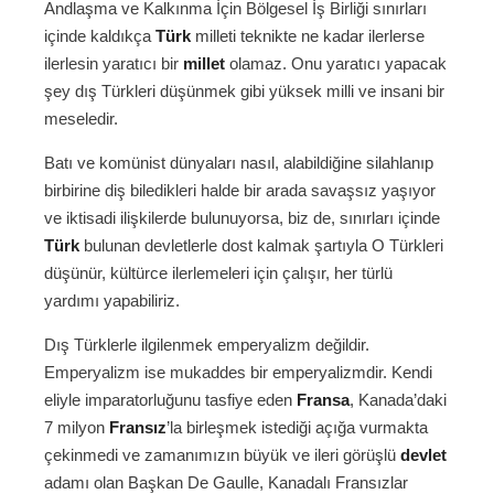
Andlaşma ve Kalkınma İçin Bölgesel İş Birliği sınırları
içinde kaldıkça
Türk
milleti teknikte ne kadar ilerlerse
ilerlesin yaratıcı bir
millet
olamaz. Onu yaratıcı yapacak
şey dış Türkleri düşünmek gibi yüksek milli ve insani bir
meseledir.
Batı ve komünist dünyaları nasıl, alabildiğine silahlanıp
birbirine diş biledikleri halde bir arada savaşsız yaşıyor
ve iktisadi ilişkilerde bulunuyorsa, biz de, sınırları içinde
Türk
bulunan devletlerle dost kalmak şartıyla O Türkleri
düşünür, kültürce ilerlemeleri için çalışır, her türlü
yardımı yapabiliriz.
Dış Türklerle ilgilenmek emperyalizm değildir.
Emperyalizm ise mukaddes bir emperyalizmdir. Kendi
eliyle imparatorluğunu tasfiye eden
Fransa
, Kanada’daki
7 milyon
Fransız
’la birleşmek istediği açığa vurmakta
çekinmedi ve zamanımızın büyük ve ileri görüşlü
devlet
adamı olan Başkan De Gaulle, Kanadalı Fransızlar