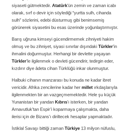
siyaseti gütmektedir.
Atatürk
’ün zemin ve zaman icabı
olarak, sırf o devir için söylediği “yurtta sulh, cihanda
sulh” sözlerini, edebi düsturmuş gibi benimsemiş
görünerek siyasetini bu esas üzerinde yoğunlaştırmıştır.
Barış uğruna kimseyi gücendirmemek zihniyeti hakim
olmuş ve bu zihniyet, siyasi sınırlar dışındaki
Türkler
’in
ihmalini doğurmuştur. Herhangi bir devlette yaşayan
Türkler
’le ilgilenmek o devleti gücendirir, tedirgin eder,
kızdırır diye âdeta cihan Türklüğü inkar olunmuştur.
Halbuki cihanın manzarası bu konuda ne kadar ibret
vericidir. Afrika zencilerine kadar her
millet
ırkdaşlarıyla
ilgilenmekten bir an vazgeçmemektedir. Hele şu küçük
Yunanistan bir yandan
Kıbrıs
’ı isterken, bir yandan
Arnavutluk’tan Espir’i koparmaya çalışmakta, daha
ilerisi için de Bizans’ı diriltecek hesaplar yapmaktadır.
İstiklal Savaşı bittiği zaman
Türkiye
13 milyon nüfuslu,