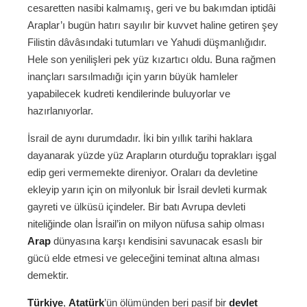
cesaretten nasibi kalmamış, geri ve bu bakımdan iptidâi
Araplar’ı bugün hatırı sayılır bir kuvvet haline getiren şey
Filistin dâvâsındaki tutumları ve Yahudi düşmanlığıdır.
Hele son yenilişleri pek yüz kızartıcı oldu. Buna rağmen
inançları sarsılmadığı için yarın büyük hamleler
yapabilecek kudreti kendilerinde buluyorlar ve
hazırlanıyorlar.
İsrail de aynı durumdadır. İki bin yıllık tarihi haklara
dayanarak yüzde yüz Arapların oturduğu toprakları işgal
edip geri vermemekte direniyor. Oraları da devletine
ekleyip yarın için on milyonluk bir İsrail devleti kurmak
gayreti ve ülküsü içindeler. Bir batı Avrupa devleti
niteliğinde olan İsrail’in on milyon nüfusa sahip olması
Arap
dünyasına karşı kendisini savunacak esaslı bir
gücü elde etmesi ve geleceğini teminat altına alması
demektir.
Türkiye
,
Atatürk
’ün ölümünden beri pasif bir
devlet