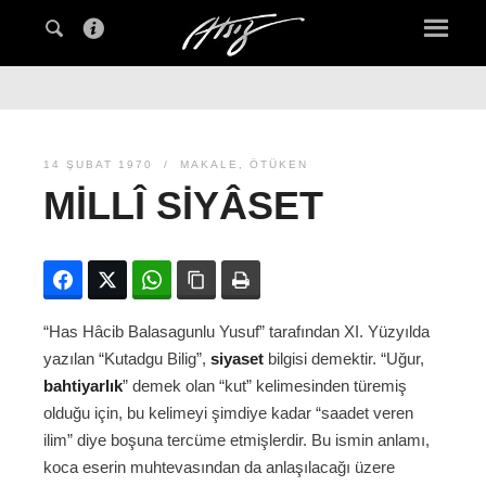
14 ŞUBAT 1970
MAKALE
,
ÖTÜKEN
MILLÎ SIYÂSET
Facebook
Twitter
WhatsApp
Bağlanıyı kopyala
Yazdır
“Has Hâcib Balasagunlu Yusuf” tarafından XI. Yüzyılda
yazılan “Kutadgu Bilig”,
siyaset
bilgisi demektir. “Uğur,
bahtiyarlık
” demek olan “kut” kelimesinden türemiş
olduğu için, bu kelimeyi şimdiye kadar “saadet veren
ilim” diye boşuna tercüme etmişlerdir. Bu ismin anlamı,
koca eserin muhtevasından da anlaşılacağı üzere