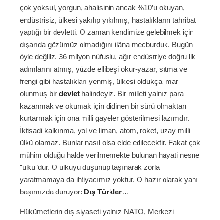
çok yoksul, yorgun, ahalisinin ancak %10’u okuyan,
endüstrisiz, ülkesi yakılıp yıkılmış, hastalıkların tahribat
yaptığı bir devletti. O zaman kendimize gelebilmek için
dışarıda gözümüz olmadığını ilâna mecburduk. Bugün
öyle değiliz. 36 milyon nüfuslu, ağır endüstriye doğru ilk
adımlarını atmış, yüzde ellibeşi okur-yazar, sıtma ve
frengi gibi hastalıkları yenmiş, ülkesi oldukça imar
olunmuş bir
devlet
halindeyiz. Bir milleti yalnız para
kazanmak ve okumak için didinen bir sürü olmaktan
kurtarmak için ona milli gayeler gösterilmesi lazımdır.
İktisadi kalkınma, yol ve liman, atom, roket, uzay milli
ülkü olamaz. Bunlar nasıl olsa elde edilecektir. Fakat çok
mühim olduğu halde verilmemekte bulunan hayati nesne
“ülkü”dür. O ülküyü düşünüp taşınarak zorla
yaratmamaya da ihtiyacımız yoktur. O hazır olarak yanı
başımızda duruyor:
Dış Türkler
…
Hükümetlerin dış siyaseti yalnız NATO, Merkezi