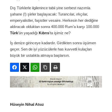
Dış Türklerle ilgilenince tabii yine serbest nazımla
şahane (!) şiirler başlayacak: Turancılar, ırkçılar,
emperyalistler, faşistler vesaire. Herkesin her dediğine
aldıracak olduktan sonra 400.000 Rum’a karşı 100.000
Türk
’ün yaşadığı
Kıbrıs
’ta işimiz ne?
İş denize girinceye kadardır. Girdikten sonra üşümen
geçer. Sen de iyi yüzücülerle has kuvvetli kulaçları
büyük bir ustalıkla atmaya başlarsın.
Facebook
Twitter
WhatsApp
Bağlanıyı kopyala
Yazdır
Hüseyin Nihal Atsız