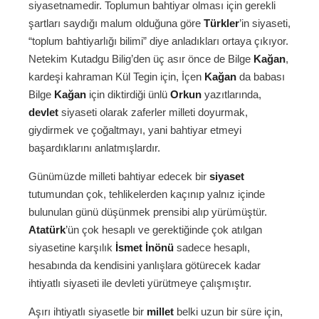
siyasetnamedir. Toplumun bahtiyar olması için gerekli
şartları saydığı malum olduğuna göre
Türkler
’in siyaseti,
“toplum bahtiyarlığı bilimi” diye anladıkları ortaya çıkıyor.
Netekim Kutadgu Bilig’den üç asır önce de Bilge
Kağan
,
kardeşi kahraman Kül Tegin için, İçen
Kağan
da babası
Bilge
Kağan
için diktirdiği ünlü
Orkun
yazıtlarında,
devlet
siyaseti olarak zaferler milleti doyurmak,
giydirmek ve çoğaltmayı, yani bahtiyar etmeyi
başardıklarını anlatmışlardır.
Günümüzde milleti bahtiyar edecek bir
siyaset
tutumundan çok, tehlikelerden kaçınıp yalnız içinde
bulunulan günü düşünmek prensibi alıp yürümüştür.
Atatürk
’ün çok hesaplı ve gerektiğinde çok atılgan
siyasetine karşılık
İsmet İnönü
sadece hesaplı,
hesabında da kendisini yanlışlara götürecek kadar
ihtiyatlı siyaseti ile devleti yürütmeye çalışmıştır.
Aşırı ihtiyatlı siyasetle bir
millet
belki uzun bir süre için,