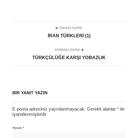
ÖNCEKI İÇERIK
İRAN TÜRKLERI (1)
SONRAKI IÇERIK
TÜRKÇÜLÜĞE KARŞI YOBAZLIK
BIR YANIT YAZIN
E-posta adresiniz yayınlanmayacak.
Gerekli alanlar
*
ile
işaretlenmişlerdir
Yorum
*