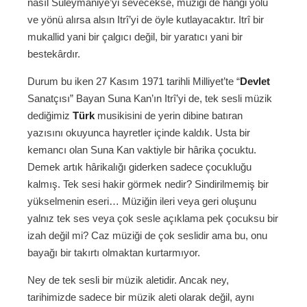
nasıl Süleymaniye’yi sevecekse, müziği de hangi yolu
ve yönü alırsa alsın Itrî’yi de öyle kutlayacaktır. Itrî bir
mukallid yani bir çalgıcı değil, bir yaratıcı yani bir
bestekârdır.
Durum bu iken 27 Kasım 1971 tarihli Milliyet’te “
Devlet
Sanatçısı” Bayan Suna Kan’ın Itrî’yi de, tek sesli müzik
dediğimiz
Türk
musikisini de yerin dibine batıran
yazısını okuyunca hayretler içinde kaldık. Usta bir
kemancı olan Suna Kan vaktiyle bir hârika çocuktu.
Demek artık hârikalığı giderken sadece çocukluğu
kalmış. Tek sesi hakir görmek nedir? Sindirilmemiş bir
yükselmenin eseri… Müziğin ileri veya geri oluşunu
yalnız tek ses veya çok sesle açıklama pek çocuksu bir
izah değil mi? Caz müziği de çok seslidir ama bu, onu
bayağı bir takırtı olmaktan kurtarmıyor.
Ney de tek sesli bir müzik aletidir. Ancak ney,
tarihimizde sadece bir müzik aleti olarak değil, aynı