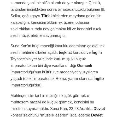
zamanda şanlı bir silâh olarak da yer almıştır. Çünkü,
tahtından indirildikten sonra bir odada tutuklu bulunan III.
Selim, çoğu gayrı
Türk
kölelerden meydana gelen bir
kalabalığın, kendisini öldürmek üzere, odasına
saldırdıkları sırada ney çalmakta idi ve kendisini o tek
sesli müzik aleti ile savunmuştu.
Suna Kan’ın küçümsediği kavuklu adamların çaldığı tek
sesli mehterle ülkeler açıldı,
teşkilât
kuruldu ve
İngiliz
Toynbee’nin yer yüzünde kurulmuş iki buçuk
imparatorluktan biri diye vasıflandırdığı
Osmanlı
İmparatorluğu’nun kültürü ve medeniyeti yüzyıllarca
yaşadı (öteki imparatorluk Roma, yarım olanı da
İngiliz
İmparatorluğu’dur).
Muhteşem bir tarihin müziğini küçük görmek o
muhteşem maziyi de küçük görmek, kendisini bu
milletten saymamaktır. Suna Kan, 22-23 Aralıkta
Devlet
konser salonunu “müzelik eserler” işgal ederse
Devlet