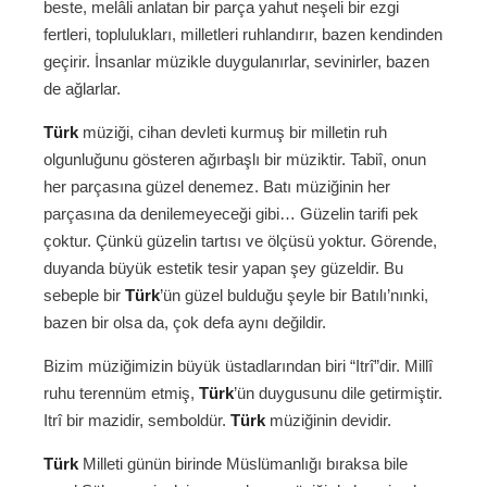
beste, melâli anlatan bir parça yahut neşeli bir ezgi
fertleri, toplulukları, milletleri ruhlandırır, bazen kendinden
geçirir. İnsanlar müzikle duygulanırlar, sevinirler, bazen
de ağlarlar.
Türk
müziği, cihan devleti kurmuş bir milletin ruh
olgunluğunu gösteren ağırbaşlı bir müziktir. Tabiî, onun
her parçasına güzel denemez. Batı müziğinin her
parçasına da denilemeyeceği gibi… Güzelin tarifi pek
çoktur. Çünkü güzelin tartısı ve ölçüsü yoktur. Görende,
duyanda büyük estetik tesir yapan şey güzeldir. Bu
sebeple bir
Türk
’ün güzel bulduğu şeyle bir Batılı’nınki,
bazen bir olsa da, çok defa aynı değildir.
Bizim müziğimizin büyük üstadlarından biri “Itrî”dir. Millî
ruhu terennüm etmiş,
Türk
’ün duygusunu dile getirmiştir.
Itrî bir mazidir, semboldür.
Türk
müziğinin devidir.
Türk
Milleti günün birinde Müslümanlığı bıraksa bile