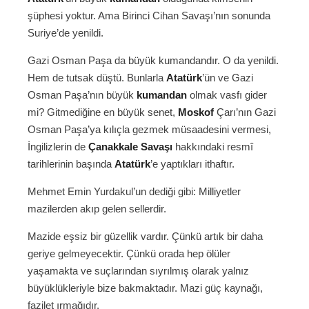
şüphesi yoktur. Ama Birinci Cihan Savaşı’nın sonunda
Suriye’de yenildi.
Gazi Osman Paşa da büyük kumandandır. O da yenildi.
Hem de tutsak düştü. Bunlarla
Atatürk
’ün ve Gazi
Osman Paşa’nın büyük
kumandan
olmak vasfı gider
mi? Gitmediğine en büyük senet,
Moskof
Çarı’nın Gazi
Osman Paşa’ya kılıçla gezmek müsaadesini vermesi,
İngilizlerin de
Çanakkale Savaşı
hakkındaki resmî
tarihlerinin başında
Atatürk
’e yaptıkları ithaftır.
Mehmet Emin Yurdakul’un dediği gibi: Milliyetler
mazilerden akıp gelen sellerdir.
Mazide eşsiz bir güzellik vardır. Çünkü artık bir daha
geriye gelmeyecektir. Çünkü orada hep ölüler
yaşamakta ve suçlarından sıyrılmış olarak yalnız
büyüklükleriyle bize bakmaktadır. Mazi güç kaynağı,
fazilet ırmağıdır.