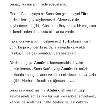
Sanatçılığı unvanını iade edecekmiş.
Etsin!.. Bu dünyaya bir Suna Kan gelmeseydi
Türk
milleti hiçbir şey kaybetmezdi. Gitmesiyle de
kaybedecek değildir. Çünkü, o nihayet usta bir çalgıcıdır
ki kendisinden daha usta olanlar da vardır.
Fakat dünyaya bir Itrî gelmeseydi
Türk
ırkının müzik
yönü bugünkünden biraz daha aşağıda kalacaktı.
Çünkü, O, gerçek sanatkâr, yani bestekârdı.
Bir de her şeye
Atatürk
’ü karıştırmakla davalar
çözümlenmez. Suna Kan’ın yaşı
Atatürk
’ün müzik
hakkında konuşmalarını ve sözlerini bilecek kadar fazla
değildir. Herhalde kendisine öğretenler var.
Şunu asla unutmasın ki
Atatürk
tek sesli müziği
sevmeseydi, sofrasında bu müzikle şarkılar söyletmez,
kendisi de söylemez, hatta Zeybek havası çaldırıp