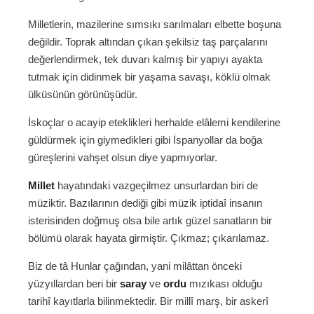
Milletlerin, mazilerine sımsıkı sarılmaları elbette boşuna
değildir. Toprak altından çıkan şekilsiz taş parçalarını
değerlendirmek, tek duvarı kalmış bir yapıyı ayakta
tutmak için didinmek bir yaşama savaşı, köklü olmak
ülküsünün görünüşüdür.
İskoçlar o acayip eteklikleri herhalde elâlemi kendilerine
güldürmek için giymedikleri gibi İspanyollar da boğa
güreşlerini vahşet olsun diye yapmıyorlar.
Millet
hayatındaki vazgeçilmez unsurlardan biri de
müziktir. Bazılarının dediği gibi müzik iptidaî insanın
isterisinden doğmuş olsa bile artık güzel sanatların bir
bölümü olarak hayata girmiştir. Çıkmaz; çıkarılamaz.
Biz de tâ Hunlar çağından, yani milâttan önceki
yüzyıllardan beri bir
saray
ve
ordu
mızıkası olduğu
tarihî kayıtlarla bilinmektedir. Bir millî marş, bir askerî