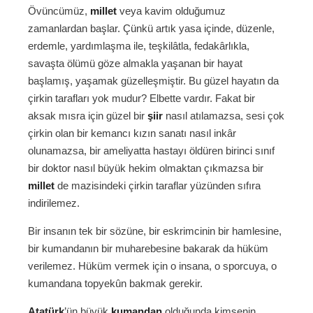
Övüncümüz,
millet
veya kavim olduğumuz
zamanlardan başlar. Çünkü artık yasa içinde, düzenle,
erdemle, yardımlaşma ile, teşkilâtla, fedakârlıkla,
savaşta ölümü göze almakla yaşanan bir hayat
başlamış, yaşamak güzelleşmiştir. Bu güzel hayatın da
çirkin tarafları yok mudur? Elbette vardır. Fakat bir
aksak mısra için güzel bir
şiir
nasıl atılamazsa, sesi çok
çirkin olan bir kemancı kızın sanatı nasıl inkâr
olunamazsa, bir ameliyatta hastayı öldüren birinci sınıf
bir doktor nasıl büyük hekim olmaktan çıkmazsa bir
millet
de mazisindeki çirkin taraflar yüzünden sıfıra
indirilemez.
Bir insanın tek bir sözüne, bir eskrimcinin bir hamlesine,
bir kumandanın bir muharebesine bakarak da hüküm
verilemez. Hüküm vermek için o insana, o sporcuya, o
kumandana topyekûn bakmak gerekir.
Atatürk
’ün büyük
kumandan
olduğunda kimsenin