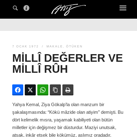
7 OCAK 1972
MAKALE
,
ÖTÜKEN
MILLÎ DEĞERLER VE
MILLÎ RÛH
Facebook
Twitter
WhatsApp
Bağlanıyı kopyala
Yazdır
Yahya Kemal, Ziya Gökalp’la olan manzum bir
şakalaşmasında: “Kökü mâzide olan atiyim” demişti. Bu
dört kelimelik mısra, yaşamak kabiliyeti olan bütün
milletler için değişmez bir düsturdur. Maziyi unutsak,
atsak, inkâr etsek bile kökümüz, aslımız oradadır.