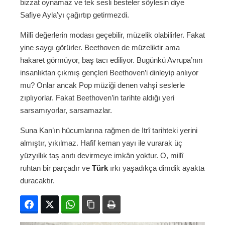
bizzat oynamaz ve tek sesli besteler söylesin diye
Safiye Ayla’yı çağırtıp getirmezdi.
Millî değerlerin modası geçebilir, müzelik olabilirler. Fakat
yine saygı görürler. Beethoven de müzeliktir ama
hakaret görmüyor, baş tacı ediliyor. Bugünkü Avrupa’nın
insanlıktan çıkmış gençleri Beethoven’i dinleyip anlıyor
mu? Onlar ancak Pop müziği denen vahşi seslerle
zıplıyorlar. Fakat Beethoven’in tarihte aldığı yeri
sarsamıyorlar, sarsamazlar.
Suna Kan’ın hücumlarına rağmen de Itrî tarihteki yerini
almıştır, yıkılmaz. Hafif keman yayı ile vurarak üç
yüzyıllık taş anıtı devirmeye imkân yoktur. O, millî
ruhtan bir parçadır ve
Türk
ırkı yaşadıkça dimdik ayakta
duracaktır.
Facebook
Twitter
WhatsApp
Bağlanıyı kopyala
Yazdır