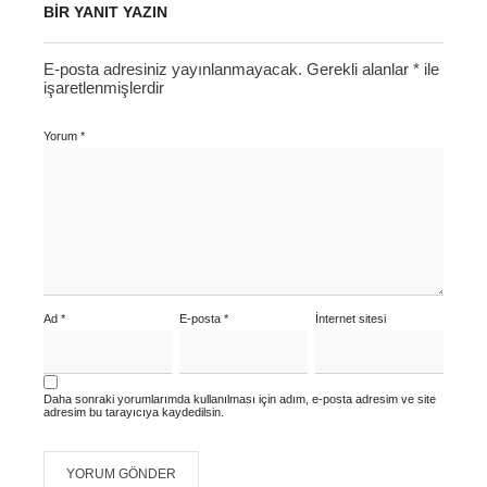
BIR YANIT YAZIN
E-posta adresiniz yayınlanmayacak.
Gerekli alanlar
*
ile
işaretlenmişlerdir
Yorum
*
Ad
*
E-posta
*
İnternet sitesi
Daha sonraki yorumlarımda kullanılması için adım, e-posta adresim ve site
adresim bu tarayıcıya kaydedilsin.