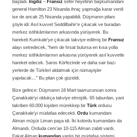
başladı.
İngiliz
–
Fransız
sefer heyetinin başkumandanı
general Hamilton 23 Nisanda ihraç yapmağa karar verdi
ise de ancak 25 Nisanda yapabildi. Düşmanın pilanı
şöyle idi: Asıl kuvvet Seddilbahir’e çıkacak ve buradan
merkez istihkâmlarının arkasında yürüyerek. Bu
hareketi Kumkale’ye çıkacak takviye edilmiş bir
Fransız
alayı setredecek, “hem de fırsat bulursa en kısa yolla
merkez istihkâmlarının arkasına yürüyerek asıl kuvvetle
hareket edecek. Saros Körfezinde ve daha sair bazı
yerlerde de Türkleri aldatmak için nümayişler
yapılacak…” Bu pilan çok güzeldi.
Bize gelince: Düşmanın 18 Mart taarruzunsan sonra
Çanakkale’yi oldukça takviye etmiştik. 65 taburdan, yani
takriben 60.000 kişiden mürekkep bir
Türk
ordusu
Çanakkale’yi müdafaa edecekti.
Ordu
kumandanı
Alman müşür Liman paşa idi. İki kolordu kumandanı da
Almandı. Orduda cem’an 10-115 Alman zabiti vardı.
Fakat Alman
kumandan
yanlış bir müdafaa sistemi