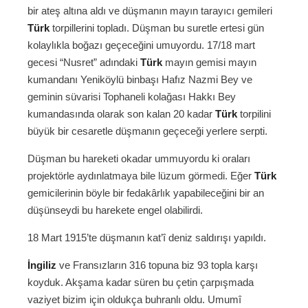
bir ateş altına aldı ve düşmanın mayın tarayıcı gemileri
Türk
torpillerini topladı. Düşman bu suretle ertesi gün
kolaylıkla boğazı geçeceğini umuyordu. 17/18 mart
gecesi “Nusret” adındaki
Türk
mayın gemisi mayın
kumandanı Yeniköylü binbaşı Hafız Nazmi Bey ve
geminin süvarisi Tophaneli kolağası Hakkı Bey
kumandasında olarak son kalan 20 kadar
Türk
torpilini
büyük bir cesaretle düşmanın geçeceği yerlere serpti.
Düşman bu hareketi okadar ummuyordu ki oraları
projektörle aydınlatmaya bile lüzum görmedi. Eğer
Türk
gemicilerinin böyle bir fedakârlık yapabileceğini bir an
düşünseydi bu harekete engel olabilirdi.
18 Mart 1915’te düşmanın kat’î deniz saldırışı yapıldı.
İngiliz
ve Fransızların 316 topuna biz 93 topla karşı
koyduk. Akşama kadar süren bu çetin çarpışmada
vaziyet bizim için oldukça buhranlı oldu. Umumî