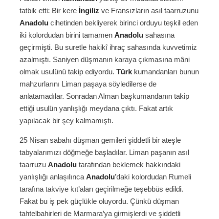
tatbik etti: Bir kere
İngiliz
ve Fransızların asıl taarruzunu
Anadolu
cihetinden bekliyerek birinci orduyu teşkil eden
iki kolordudan birini tamamen
Anadolu
sahasına
geçirmişti. Bu suretle hakikî ihraç sahasında kuvvetimiz
azalmıştı. Saniyen düşmanın karaya çıkmasına mâni
olmak usulünü takip ediyordu.
Türk
kumandanları bunun
mahzurlarını Liman paşaya söyledilerse de
anlatamadılar. Sonradan Alman başkumandanın takip
ettiği usulün yanlışlığı meydana çıktı. Fakat artık
yapılacak bir şey kalmamıştı.
25 Nisan sabahı düşman gemileri şiddetli bir ateşle
tabyalarımızı döğmeğe başladılar. Liman paşanın asıl
taarruzu
Anadolu
tarafından beklemek hakkındaki
yanlışlığı anlaşılınca
Anadolu
’daki kolordudan Rumeli
tarafına takviye kıt’aları geçirilmeğe teşebbüs edildi.
Fakat bu iş pek güçlükle oluyordu. Çünkü düşman
tahtelbahirleri de Marmara’ya girmişlerdi ve şiddetli