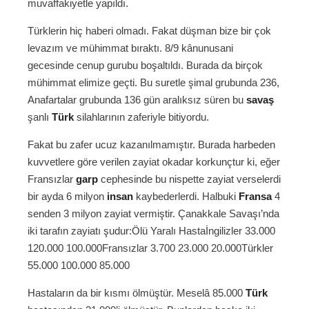
muvaffakiyetle yapıldı.
Türklerin hiç haberi olmadı. Fakat düşman bize bir çok
levazım ve mühimmat bıraktı. 8/9 kânunusani
gecesinde cenup gurubu boşaltıldı. Burada da birçok
mühimmat elimize geçti. Bu suretle şimal grubunda 236,
Anafartalar grubunda 136 gün aralıksız süren bu
savaş
şanlı
Türk
silahlarının zaferiyle bitiyordu.
Fakat bu zafer ucuz kazanılmamıştır. Burada harbeden
kuvvetlere göre verilen zayiat okadar korkunçtur ki, eğer
Fransızlar
garp
cephesinde bu nispette zayiat verselerdi
bir ayda 6 milyon
insan
kaybederlerdi. Halbuki
Fransa
4
senden 3 milyon zayiat vermiştir. Çanakkale Savaşı’nda
iki tarafın zayiatı şudur:Ölü Yaralı Hastaİngilizler 33.000
120.000 100.000Fransızlar 3.700 23.000 20.000Türkler
55.000 100.000 85.000
Hastaların da bir kısmı ölmüştür. Meselâ 85.000
Türk