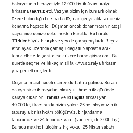
bataryasının himayesiyle 12.000 kişilik Avusturalya
fırkasına
taarruz
etti. Vaziyet bizim için buhranlı olmak
üzere bulunduğu bir sırada düşman geriye atılarak deniz
kenarına hapsedildi. Düşman ancak donanmasının ateşi
sayesinde denize dökülmekten kuruldu. Bu harpte
Türkler
büyük bir
aşk
ve şevkle çarpışmışlardı. Birçok
efrat ayak üzerinde çamaşır değiştirip aptest alarak
temiz elbise ile şehit olmak üzere harbe giriyorlardı. Bu
suretle seçme ve birkaç misli faik Avusturalya fırkasını
yüz geri ettirmişlerdi.
Düşmanın asıl hedefi olan Seddilbahire gelince: Burası
da ayrı bir erlik meydanı olmuştu. İhracın ilk gününde
karaya çıkan bir
Fransız
ve iki
İngiliz
fırkası yani
40.000 kişi karşısında bizim yalnız 26’ncı alayımızın iki
taburuyla bir istihkâm bölüğümüz, bir jandarma
taburumuz ve 24 topumuz vardı (yani en çok 3.000 kişi).
Burada makineli tüfeğimiz hiç yoktu. 25 Nisan sabahı