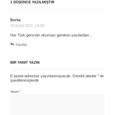
1 DÜŞÜNCE YAZILMIŞTIR
Berke
d
10 Eylül 2021, 19:26
e
d
Her Türk gencinin okuması gereken yazılardan…
i
k
Yanıtla
i
:
BIR YANIT YAZIN
E-posta adresiniz yayınlanmayacak.
Gerekli alanlar
*
ile
işaretlenmişlerdir
Yorum
*