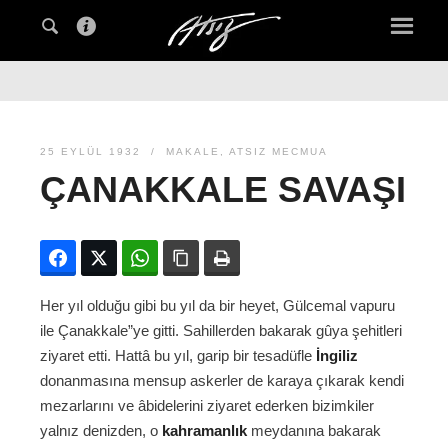
25 EYLÜL 1932
MAKALE
,
ATSIZ MECMUA
ÇANAKKALE SAVAŞI
Facebook
Twitter
WhatsApp
Bağlanıyı kopyala
Yazdır
Her yıl olduğu gibi bu yıl da bir heyet, Gülcemal vapuru
ile Çanakkale”ye gitti. Sahillerden bakarak gûya şehitleri
ziyaret etti. Hattâ bu yıl, garip bir tesadüfle
İngiliz
donanmasına mensup askerler de karaya çıkarak kendi
mezarlarını ve âbidelerini ziyaret ederken bizimkiler
yalnız denizden, o
kahramanlık
meydanına bakarak