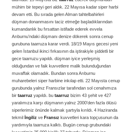
mühim bir tepeyi geri aldık. 22 Mayısa kadar siper harbi
devam etti. Bu sırada gelen Alman tahtelbahirleri
düşman donanmasını taciz etmeğe başladıklarından
kumandanlık bu fırsattan istifade ederek evvela
Arıburnu’ndaki düşmanı denize dökerek sonra cenup
gurubuna taarruza karar verdi. 18/19 Mayıs gecesi yeni
gelen İstanbul ikinci fırkasının da iştirakiyle şiddetli bir
gece taarruzu yapıldı. düşman iyice yerleşmiş
olduğundan ve faik kuvvetlere malik bulunduğundan
muvaffak olamadık. Bundan sonra Arıburnu
muharebeleri siper harbine inkılap etti. 22 Mayısta cenup
gurubunda yalnız Fransızlar tarafından sol cenahımıza
bir
taarruz
yapıldı. bu
taarruz
bizim 43 şehit ve 427
yaralımıza karşı düşmanın yalnız 2000’den fazla ölüsü
siperlerimiz önünde kalmak şartıyla kırıldı. 4 Haziranda
tekmil
İngiliz
ve
Fransız
kuvvetleri kara topçusunun da
yardımıyla taarruza kalktı. Bugün cenup grubundaki