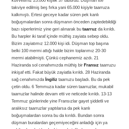
kuvvetimiz 25.000 kişilik 37 taburdu. Düşman ise
takviye edilmiş beş fırka yani 65.000 kişiyle taarruza
kalkmıştı. Ertesi geceye kadar süren pek kanlı
boğuşmalardan sonra düşmanın önceden zaptedebildiği
bazı siperlerimiz yine geri alınarak bu
taarruz
da kırıldı.
Bu harpler iki taraf içinde müthiş zayiata sebep oldu.
Bizim zayiatımız 12.000 kişi idi. Düşman top başına
belki 100 mermi attığı halde bizim toplarımız 20-30
mermi atabilmişti. Çünkü cephanemiz azdı. 21
Haziranda sol cenahımızda müthiş bir
Fransız
taarruzu
inkişaf etti. Fakat büyük zayiatla kırıldı. 28 Haziranda
sağ cenahımızda
İngiliz
taarruzu başladı. Bu da pek
çetin oldu. 6 Temmuza kadar süren taarruzlar, mukabil
taarruzlar halinde devam etti ve neticede kırıldı. 13-13
Temmuz günlerinde yine Fransızlar gayet şiddetli ve
aralıksız taarruzlar yaptılarsa da pek kanlı
boğuşmalardan sonra bu da kırıldı. Bundan sonra
düşman buralardan geçemiyeceğini anladığı için ya