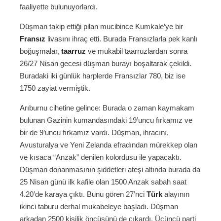
faaliyette bulunuyorlardı.
Düşman takip ettiği pilan mucibince Kumkale’ye bir
Fransız
livasını ihraç etti. Burada Fransızlarla pek kanlı
boğuşmalar,
taarruz
ve mukabil taarruzlardan sonra
26/27 Nisan gecesi düşman burayı boşaltarak çekildi.
Buradaki iki günlük harplerde Fransızlar 780, biz ise
1750 zayiat vermiştik.
Arıburnu cihetine gelince: Burada o zaman kaymakam
bulunan Gazinin kumandasındaki 19’uncu fırkamız ve
bir de 9’uncu fırkamız vardı. Düşman, ihracını,
Avusturalya ve Yeni Zelanda efradından mürekkep olan
ve kısaca “Anzak” denilen kolordusu ile yapacaktı.
Düşman donanmasının şiddetleri ateşi altında burada da
25 Nisan günü ilk kafile olan 1500 Anzak sabah saat
4.20’de karaya çıktı. Bunu gören 27’nci
Türk
alayının
ikinci taburu derhal mukabeleye başladı. Düşman
arkadan 2500 kişilik öncüsünü de çıkardı. Üçüncü parti