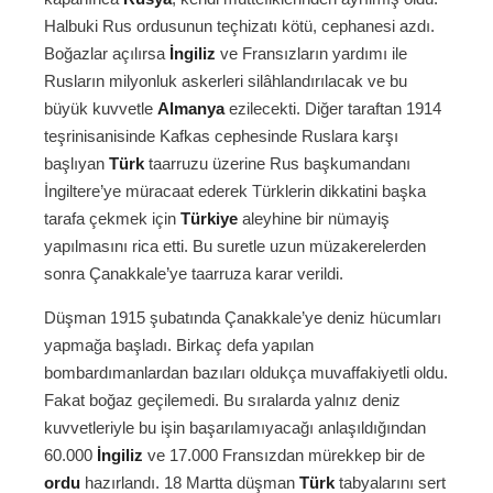
Halbuki Rus ordusunun teçhizatı kötü, cephanesi azdı.
Boğazlar açılırsa
İngiliz
ve Fransızların yardımı ile
Rusların milyonluk askerleri silâhlandırılacak ve bu
büyük kuvvetle
Almanya
ezilecekti. Diğer taraftan 1914
teşrinisanisinde Kafkas cephesinde Ruslara karşı
başlıyan
Türk
taarruzu üzerine Rus başkumandanı
İngiltere’ye müracaat ederek Türklerin dikkatini başka
tarafa çekmek için
Türkiye
aleyhine bir nümayiş
yapılmasını rica etti. Bu suretle uzun müzakerelerden
sonra Çanakkale’ye taarruza karar verildi.
Düşman 1915 şubatında Çanakkale’ye deniz hücumları
yapmağa başladı. Birkaç defa yapılan
bombardımanlardan bazıları oldukça muvaffakiyetli oldu.
Fakat boğaz geçilemedi. Bu sıralarda yalnız deniz
kuvvetleriyle bu işin başarılamıyacağı anlaşıldığından
60.000
İngiliz
ve 17.000 Fransızdan mürekkep bir de
ordu
hazırlandı. 18 Martta düşman
Türk
tabyalarını sert