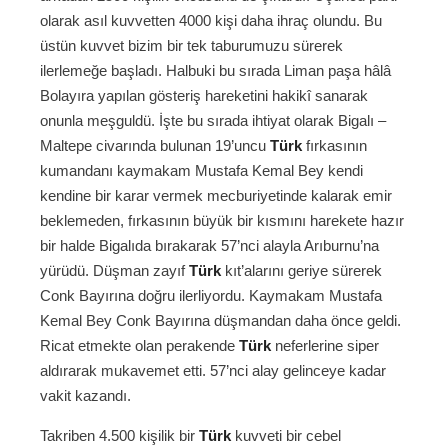
olarak asıl kuvvetten 4000 kişi daha ihraç olundu. Bu
üstün kuvvet bizim bir tek taburumuzu sürerek
ilerlemeğe başladı. Halbuki bu sırada Liman paşa hâlâ
Bolayıra yapılan gösteriş hareketini hakikî sanarak
onunla meşguldü. İşte bu sırada ihtiyat olarak Bigalı –
Maltepe civarında bulunan 19’uncu
Türk
fırkasının
kumandanı kaymakam Mustafa Kemal Bey kendi
kendine bir karar vermek mecburiyetinde kalarak emir
beklemeden, fırkasının büyük bir kısmını harekete hazır
bir halde Bigalıda bırakarak 57’nci alayla Arıburnu’na
yürüdü. Düşman zayıf
Türk
kıt’alarını geriye sürerek
Conk Bayırına doğru ilerliyordu. Kaymakam Mustafa
Kemal Bey Conk Bayırına düşmandan daha önce geldi.
Ricat etmekte olan perakende
Türk
neferlerine siper
aldırarak mukavemet etti. 57’nci alay gelinceye kadar
vakit kazandı.
Takriben 4.500 kişilik bir
Türk
kuvveti bir cebel