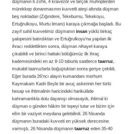
düşmanın 6 zırhlı, 4 kravezör ve birçok muhriplerden
mürekkep donanmasının kuvvetli ateşi altında düşman
beş noktadan (Zığındere, Tekeburnu, Tekekoyu,
Ertuğrulkoyu, Murtu limanı) karaya çıkmağa başladı. Bu
zayıf sahil kuvvetimiz düşmanın
insan
yüklü birkaç
şalopesini batırdıktan ve Ertuğrulkoyu’na yapılan ilk
ihracı reddettikten sonra, düşman nihayet karaya
çıkabildi ve birinci hattaki bölüğümüz ilk ihraç
kademesindeki en az 8-10 taburla saatlerce
taarruz
,
mukabil taarruzlarla boğuştuktan sonra geriye çekildi.
Eğer burada 26’ncı alayın kumandanı merhum
Kaymakam Kadri Beyle bir avuç askerinin her türlü
hesap ve ihtimalinin haricindeki harikulâde
kahramanlıkla dolu dayanışı olmasaydı, ihtimal ki
düşman o günden hâkim bir tepeyi tutar ve bizim için
elîm bir vaziyet meydana gelebilirdi. 26 Nisanda
düşmanın buradaki kuvveti en yüksek derecesine
varmıştı. 26 Nisanda düşmanın
taarruz
eden 35-40