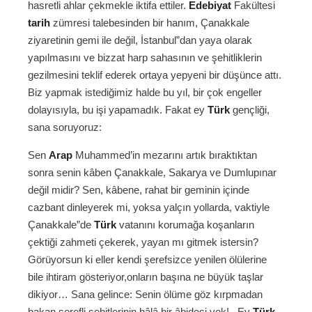
hasretli ahlar çekmekle iktifa ettiler.
Edebiyat
Fakültesi
tarih
zümresi talebesinden bir hanım, Çanakkale
ziyaretinin gemi ile değil, İstanbul”dan yaya olarak
yapılmasını ve bizzat harp sahasının ve şehitliklerin
gezilmesini teklif ederek ortaya yepyeni bir düşünce attı.
Biz yapmak istediğimiz halde bu yıl, bir çok engeller
dolayısıyla, bu işi yapamadık. Fakat ey
Türk
gençliği,
sana soruyoruz:
Sen
Arap
Muhammed’in mezarını artık bıraktıktan
sonra senin kâben Çanakkale, Sakarya ve Dumlupınar
değil midir? Sen, kâbene, rahat bir geminin içinde
cazbant dinleyerek mi, yoksa yalçın yollarda, vaktiyle
Çanakkale”de
Türk
vatanını korumağa koşanların
çektiği zahmeti çekerek, yayan mı gitmek istersin?
Görüyorsun ki eller kendi şerefsizce yenilen ölülerine
bile ihtiram gösteriyor,onların başına ne büyük taşlar
dikiyor… Sana gelince: Senin ölüme göz kırpmadan
bakan şerefli şehitlerinin hâlâ bir âbidesi yok!.. Ey
Türk