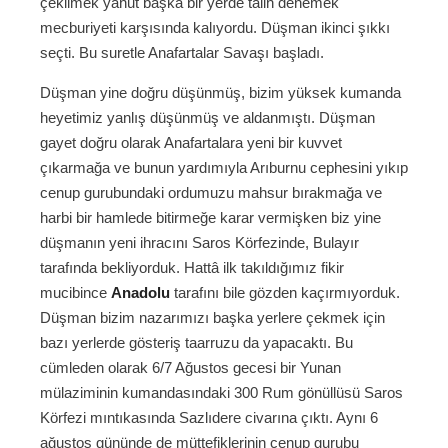
çekilmek yahut başka bir yerde talih denemek
mecburiyeti karşısında kalıyordu. Düşman ikinci şıkkı
seçti. Bu suretle Anafartalar Savaşı başladı.
Düşman yine doğru düşünmüş, bizim yüksek kumanda
heyetimiz yanlış düşünmüş ve aldanmıştı. Düşman
gayet doğru olarak Anafartalara yeni bir kuvvet
çıkarmağa ve bunun yardımıyla Arıburnu cephesini yıkıp
cenup gurubundaki ordumuzu mahsur bırakmağa ve
harbi bir hamlede bitirmeğe karar vermişken biz yine
düşmanın yeni ihracını Saros Körfezinde, Bulayır
tarafında bekliyorduk. Hattâ ilk takıldığımız fikir
mucibince
Anadolu
tarafını bile gözden kaçırmıyorduk.
Düşman bizim nazarımızı başka yerlere çekmek için
bazı yerlerde gösteriş taarruzu da yapacaktı. Bu
cümleden olarak 6/7 Ağustos gecesi bir Yunan
mülaziminin kumandasındaki 300 Rum gönüllüsü Saros
Körfezi mıntıkasında Sazlıdere civarına çıktı. Aynı 6
ağustos gününde de müttefiklerinin cenup gurubu