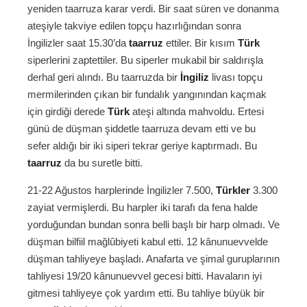
yeniden taarruza karar verdi. Bir saat süren ve donanma
ateşiyle takviye edilen topçu hazırlığından sonra
İngilizler saat 15.30’da
taarruz
ettiler. Bir kısım
Türk
siperlerini zaptettiler. Bu siperler mukabil bir saldırışla
derhal geri alındı. Bu taarruzda bir
İngiliz
livası topçu
mermilerinden çıkan bir fundalık yangınından kaçmak
için girdiği derede
Türk
ateşi altında mahvoldu. Ertesi
günü de düşman şiddetle taarruza devam etti ve bu
sefer aldığı bir iki siperi tekrar geriye kaptırmadı. Bu
taarruz
da bu suretle bitti.
21-22 Ağustos harplerinde İngilizler 7.500,
Türkler
3.300
zayiat vermişlerdi. Bu harpler iki tarafı da fena halde
yorduğundan bundan sonra belli başlı bir harp olmadı. Ve
düşman bilfiil mağlûbiyeti kabul etti. 12 kânunuevvelde
düşman tahliyeye başladı. Anafarta ve şimal guruplarının
tahliyesi 19/20 kânunuevvel gecesi bitti. Havaların iyi
gitmesi tahliyeye çok yardım etti. Bu tahliye büyük bir