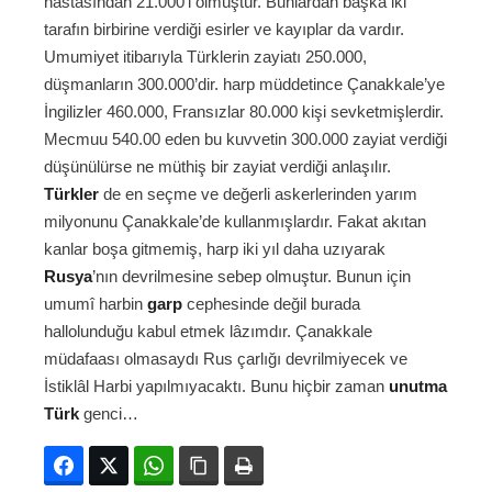
hastasından 21.000’i ölmüştür. Bunlardan başka iki
tarafın birbirine verdiği esirler ve kayıplar da vardır.
Umumiyet itibarıyla Türklerin zayiatı 250.000,
düşmanların 300.000’dir. harp müddetince Çanakkale’ye
İngilizler 460.000, Fransızlar 80.000 kişi sevketmişlerdir.
Mecmuu 540.00 eden bu kuvvetin 300.000 zayiat verdiği
düşünülürse ne müthiş bir zayiat verdiği anlaşılır.
Türkler
de en seçme ve değerli askerlerinden yarım
milyonunu Çanakkale’de kullanmışlardır. Fakat akıtan
kanlar boşa gitmemiş, harp iki yıl daha uzıyarak
Rusya
’nın devrilmesine sebep olmuştur. Bunun için
umumî harbin
garp
cephesinde değil burada
hallolunduğu kabul etmek lâzımdır. Çanakkale
müdafaası olmasaydı Rus çarlığı devrilmiyecek ve
İstiklâl Harbi yapılmıyacaktı. Bunu hiçbir zaman
unutma
Türk
genci…
Facebook
Twitter
WhatsApp
Bağlanıyı kopyala
Yazdır