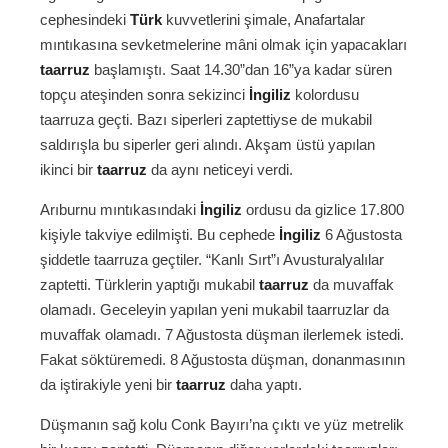
cephesindeki
Türk
kuvvetlerini şimale, Anafartalar
mıntıkasına sevketmelerine mâni olmak için yapacakları
taarruz
başlamıştı. Saat 14.30”dan 16”ya kadar süren
topçu ateşinden sonra sekizinci
İngiliz
kolordusu
taarruza geçti. Bazı siperleri zaptettiyse de mukabil
saldırışla bu siperler geri alındı. Akşam üstü yapılan
ikinci bir
taarruz
da aynı neticeyi verdi.
Arıburnu mıntıkasındaki
İngiliz
ordusu da gizlice 17.800
kişiyle takviye edilmişti. Bu cephede
İngiliz
6 Ağustosta
şiddetle taarruza geçtiler. “Kanlı Sırt”ı Avusturalyalılar
zaptetti. Türklerin yaptığı mukabil
taarruz
da muvaffak
olamadı. Geceleyin yapılan yeni mukabil taarruzlar da
muvaffak olamadı. 7 Ağustosta düşman ilerlemek istedi.
Fakat söktüremedi. 8 Ağustosta düşman, donanmasının
da iştirakiyle yeni bir
taarruz
daha yaptı.
Düşmanın sağ kolu Conk Bayırı’na çıktı ve yüz metrelik