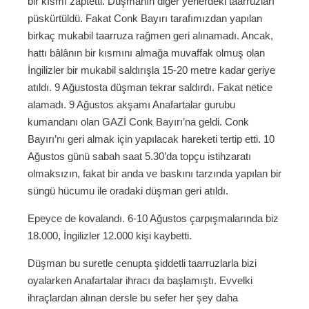
bir kısmı zaptetti. Düşmanın diğer yerlerdeki taarruzları
püskürtüldü. Fakat Conk Bayırı tarafımızdan yapılan
birkaç mukabil taarruza rağmen geri alınamadı. Ancak,
hattı bâlânın bir kısmını almağa muvaffak olmuş olan
İngilizler bir mukabil saldırışla 15-20 metre kadar geriye
atıldı. 9 Ağustosta düşman tekrar saldırdı. Fakat netice
alamadı. 9 Ağustos akşamı Anafartalar gurubu
kumandanı olan GAZİ Conk Bayırı’na geldi. Conk
Bayırı’nı geri almak için yapılacak hareketi tertip etti. 10
Ağustos günü sabah saat 5.30’da topçu istihzaratı
olmaksızın, fakat bir anda ve baskını tarzında yapılan bir
süngü hücumu ile oradaki düşman geri atıldı.
Epeyce de kovalandı. 6-10 Ağustos çarpışmalarında biz
18.000, İngilizler 12.000 kişi kaybetti.
Düşman bu suretle cenupta şiddetli taarruzlarla bizi
oyalarken Anafartalar ihracı da başlamıştı. Evvelki
ihraçlardan alınan dersle bu sefer her şey daha