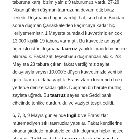
taburuna karşı bizim yalnız 9 taburumuz vardı. 27-28
Nisan günleri düşman taarruzuna devam etti; biraz
ilerledi. Düşmanın bugün vardığı hat, son hattır. Bundan
sonra düşman Çanakkale’den kaçıncaya kadar hiç
ilerliyememiştir. 1 Mayısta buradaki kuvvetimiz en çok
13.000 kişilik 19 tabura varmıştı. Bu kuvvetle an aşağı
üç misli üstün düşmana
taarruz
yapıldı. maddî bir netice
alamadık. Fakat zatî teşebbüsü düşmandan aldık. 2/3
Mayısta 23 tabura çıkan, fakat verdiğimiz zayiat
dolayısıyla sayısı 10.000’e düşen kuvvetimizle yeni bir
gece taarruzu daha yaptık. Fransızların kısmında bazı
yerlerde denize kadar gittik. Düşman bu harpte müthiş
zayiata uğradı. Bu
taarruz
sayesinde Seddilbahir
cihetinde tehlike durduruldu ve vaziyet tespit edildi.
6, 7, 8, 9 Mayıs günlerinde
İngiliz
ve Fransızlar
mütemadiyen sıkı taarruzlar yaptılar. Fakat kendilerine
okadar şiddetle mukabele edildi ki düşman hiçbir netice
alamadı. 15 Mayısta biz
taarruz
ederek düşmandan