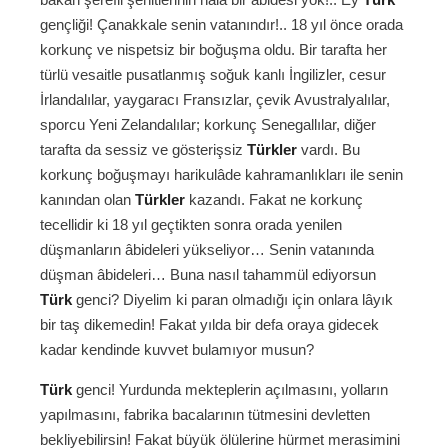
gençliği! Çanakkale senin vatanındır!.. 18 yıl önce orada
korkunç ve nispetsiz bir boğuşma oldu. Bir tarafta her
türlü vesaitle pusatlanmış soğuk kanlı İngilizler, cesur
İrlandalılar, yaygaracı Fransızlar, çevik Avustralyalılar,
sporcu Yeni Zelandalılar; korkunç Senegallılar, diğer
tarafta da sessiz ve gösterişsiz
Türkler
vardı. Bu
korkunç boğuşmayı harikulâde kahramanlıkları ile senin
kanından olan
Türkler
kazandı. Fakat ne korkunç
tecellidir ki 18 yıl geçtikten sonra orada yenilen
düşmanların âbideleri yükseliyor… Senin vatanında
düşman âbideleri… Buna nasıl tahammül ediyorsun
Türk
genci? Diyelim ki paran olmadığı için onlara lâyık
bir taş dikemedin! Fakat yılda bir defa oraya gidecek
kadar kendinde kuvvet bulamıyor musun?
Türk
genci! Yurdunda mekteplerin açılmasını, yolların
yapılmasını, fabrika bacalarının tütmesini devletten
bekliyebilirsin! Fakat büyük ölülerine hürmet merasimini