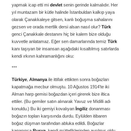
yapmak icap etti mi
devlet
senin gerinde kalmalıdır. Her
yıl muntazam bir kütle halinde İstanbuldan kalkıp yaya
olarak Çanakkaleye gitsen, kanlı boğuşma sahalarını
gezsen ve orada mertlik dersi alsan nasıl olur?
Türk
genci Çanakkale destanını hiç bir kalem bize olduğu
kuvvetle anlatamaz. Eğer sen damarlarında temiz
Türk
kanı taşıyan bir insansan aşağıdaki kısaltılmış satırlarda
kendi ırkının kahramanlığını oku:
***
Türkiye
,
Almanya
ile ittifak ettikten sonra boğazları
kapatmağa mecbur olmuştu. 10 Ağustos 1914’te iki
Alman harp gemisi boğazdan içeri girerek bize iltica
ettiler. (Bu gemiler satın alınarak Yavuz ve Midilli adı
konuldu.) Bu iki gemiyi kovalıyan
İngiliz
donanması
boğazın topları karşısında durdu. Eylülden itibaren
boğaz düşman tarafından abluka edildi. Boğazlar
kapanınca
Rusya
, kendi müttefiklerinden ayrılmış oldu.