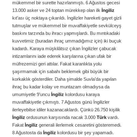
mükemmel bir surette hazırlanmıştı. 6 Ağustos gecesi
13.000 asker ve 24 toptan mürekkep olan ilk
İngiliz
kıt’ası üç noktaya çıkarıldı. İngilizler hareketi gayet gizli
tutmuşlar ve mükemmel bir muvaffakiyetle sevkülceyş
baskını tarzında bu ihracı yapmışlardı. Bu mıntıkadaki
kuvvetimiz (buradan ihraç ummadığımız için) iki buçuk
kadardı. Karaya müşkilâtsız çıkan İngilizler çabucak
intizamlarını iade ederek karşılarına çıkan ufak bir
müfrezemizi geri attılar. Fakat karanlıkta yolu
şaşırmamak için sabahı beklemek gibi büyük bir
korkaklık gösterdiler. Daha şimalde Suvla’da yapılan
ihraç bu kadar kolay ve muntazam olmadıysa da
umumiyetle 9’uncu
İngiliz
kolordusu karaya
muvaffakiyetle çıkmıştı. 7 Ağustos günü İngilizler
ilerleyebilse idiler kazanacaklardı. Çünkü 26.750 kişilik
İngiliz
ordusunun karşısında nacak 3.000
Türk
vardı.
Fakat
İngiliz
generali ilerlemek cesaretini gösteremedi.
8 Ağustosta da
İngiliz
kolordusu bir şey yapamadı.