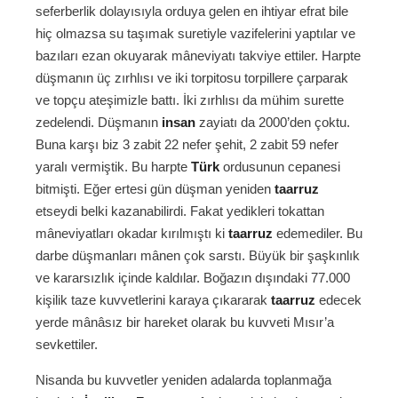
seferberlik dolayısıyla orduya gelen en ihtiyar efrat bile
hiç olmazsa su taşımak suretiyle vazifelerini yaptılar ve
bazıları ezan okuyarak mâneviyatı takviye ettiler. Harpte
düşmanın üç zırhlısı ve iki torpitosu torpillere çarparak
ve topçu ateşimizle battı. İki zırhlısı da mühim surette
zedelendi. Düşmanın
insan
zayiatı da 2000’den çoktu.
Buna karşı biz 3 zabit 22 nefer şehit, 2 zabit 59 nefer
yaralı vermiştik. Bu harpte
Türk
ordusunun cepanesi
bitmişti. Eğer ertesi gün düşman yeniden
taarruz
etseydi belki kazanabilirdi. Fakat yedikleri tokattan
mâneviyatları okadar kırılmıştı ki
taarruz
edemediler. Bu
darbe düşmanları mânen çok sarstı. Büyük bir şaşkınlık
ve kararsızlık içinde kaldılar. Boğazın dışındaki 77.000
kişilik taze kuvvetlerini karaya çıkararak
taarruz
edecek
yerde mânâsız bir hareket olarak bu kuvveti Mısır’a
sevkettiler.
Nisanda bu kuvvetler yeniden adalarda toplanmağa