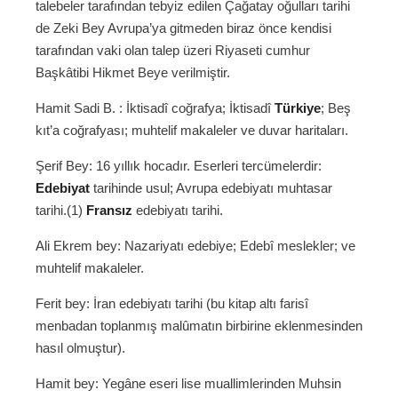
talebeler tarafından tebyiz edilen Çağatay oğulları tarihi
de Zeki Bey Avrupa’ya gitmeden biraz önce kendisi
tarafından vaki olan talep üzeri Riyaseti cumhur
Başkâtibi Hikmet Beye verilmiştir.
Hamit Sadi B. : İktisadî coğrafya; İktisadî
Türkiye
; Beş
kıt’a coğrafyası; muhtelif makaleler ve duvar haritaları.
Şerif Bey: 16 yıllık hocadır. Eserleri tercümelerdir:
Edebiyat
tarihinde usul; Avrupa edebiyatı muhtasar
tarihi.(1)
Fransız
edebiyatı tarihi.
Ali Ekrem bey: Nazariyatı edebiye; Edebî meslekler; ve
muhtelif makaleler.
Ferit bey: İran edebiyatı tarihi (bu kitap altı farisî
menbadan toplanmış malûmatın birbirine eklenmesinden
hasıl olmuştur).
Hamit bey: Yegâne eseri lise muallimlerinden Muhsin