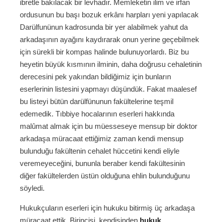
ibretle bakılacak bir levhadır. Memleketin ilim ve irfan
ordusunun bu başı bozuk erkânı harpları yeni yapılacak
Darülfunünun kadrosunda bir yer alabilmek yahut da
arkadaşının ayağını kaydırarak onun yerine geçebilmek
için sürekli bir kompas halinde bulunuyorlardı. Biz bu
heyetin büyük kısmının ilminin, daha doğrusu cehaletinin
derecesini pek yakından bildiğimiz için bunların
eserlerinin listesini yapmayı düşündük. Fakat maalesef
bu listeyi bütün darülfünunun fakültelerine teşmil
edemedik. Tıbbiye hocalarının eserleri hakkında
malûmat almak için bu müesseseye mensup bir doktor
arkadaşa müracaat ettiğimiz zaman kendi mensup
bulunduğu fakültenin cehalet hüccetini kendi eliyle
veremeyeceğini, bununla beraber kendi fakültesinin
diğer fakültelerden üstün olduğuna ehlin bulunduğunu
söyledi.
Hukukçuların eserleri için hukuku bitirmiş üç arkadaşa
müracaat ettik. Birincisi, kendisinden
hukuk