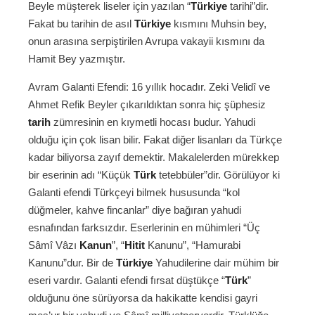
Beyle müşterek liseler için yazılan “
Türkiye
tarihi”dir.
Fakat bu tarihin de asıl
Türkiye
kısmını Muhsin bey,
onun arasına serpiştirilen Avrupa vakayii kısmını da
Hamit Bey yazmıştır.
Avram Galanti Efendi: 16 yıllık hocadır. Zeki Velidî ve
Ahmet Refik Beyler çıkarıldıktan sonra hiç şüphesiz
tarih
zümresinin en kıymetli hocası budur. Yahudi
olduğu için çok lisan bilir. Fakat diğer lisanları da Türkçe
kadar biliyorsa zayıf demektir. Makalelerden mürekkep
bir eserinin adı “Küçük
Türk
tetebbüler”dir. Görülüyor ki
Galanti efendi Türkçeyi bilmek hususunda “kol
düğmeler, kahve fincanlar” diye bağıran yahudi
esnafından farksızdır. Eserlerinin en mühimleri “Üç
Sâmî Vâzı
Kanun
”, “
Hitit
Kanunu”, “Hamurabi
Kanunu”dur. Bir de
Türkiye
Yahudilerine dair mühim bir
eseri vardır. Galanti efendi fırsat düştükçe “
Türk
”
olduğunu öne sürüyorsa da hakikatte kendisi gayri