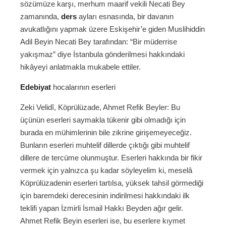
sözümüze karşı, merhum maarif vekili Necati Bey
zamanında,
ders
ayları esnasında, bir davanın
avukatlığını yapmak üzere Eskişehir’e giden Muslihiddin
Adil Beyin Necati Bey tarafından: “Bir müderrise
yakışmaz” diye İstanbula gönderilmesi hakkındaki
hikâyeyi anlatmakla mukabele ettiler.
Edebiyat
hocalarının eserleri
Zeki Velidî, Köprülüzade, Ahmet Refik Beyler: Bu
üçünün eserleri saymakla tükenir gibi olmadığı için
burada en mühimlerinin bile zikrine girişemeyeceğiz.
Bunların eserleri muhtelif dillerde çıktığı gibi muhtelif
dillere de tercüme olunmuştur. Eserleri hakkında bir fikir
vermek için yalnızca şu kadar söyleyelim ki, meselâ
Köprülüzadenin eserleri tartılsa, yüksek tahsil görmediği
için baremdeki derecesinin indirilmesi hakkındaki ilk
teklifi yapan İzmirli İsmail Hakkı Beyden ağır gelir.
Ahmet Refik Beyin eserleri ise, bu eserlere kıymet