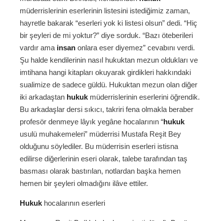
müderrislerinin eserlerinin listesini istediğimiz zaman,
hayretle bakarak “eserleri yok ki listesi olsun” dedi. “Hiç
bir şeyleri de mi yoktur?” diye sorduk. “Bazı öteberileri
vardır ama
insan
onlara eser diyemez” cevabını verdi.
Şu halde kendilerinin nasıl hukuktan mezun oldukları ve
imtihana hangi kitapları okuyarak girdikleri hakkındaki
sualimize de sadece güldü. Hukuktan mezun olan diğer
iki arkadaştan
hukuk
müderrislerinin eserlerini öğrendik.
Bu arkadaşlar dersi sıkıcı, takriri fena olmakla beraber
profesör denmeye lâyık yegâne hocalarının “
hukuk
usulü muhakemeleri” müderrisi Mustafa Reşit Bey
olduğunu söylediler. Bu müderrisin eserleri istisna
edilirse diğerlerinin eseri olarak, talebe tarafından taş
basması olarak bastırılan, notlardan başka hemen
hemen bir şeyleri olmadığını ilâve ettiler.
Hukuk
hocalarının eserleri