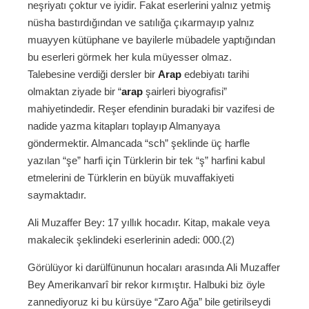
neşriyatı çoktur ve iyidir. Fakat eserlerini yalnız yetmiş
nüsha bastırdığından ve satılığa çıkarmayıp yalnız
muayyen kütüphane ve bayilerle mübadele yaptığından
bu eserleri görmek her kula müyesser olmaz.
Talebesine verdiği dersler bir
Arap
edebiyatı tarihi
olmaktan ziyade bir “
arap
şairleri biyografisi”
mahiyetindedir. Reşer efendinin buradaki bir vazifesi de
nadide yazma kitapları toplayıp Almanyaya
göndermektir. Almancada “sch” şeklinde üç harfle
yazılan “şe” harfi için Türklerin bir tek “ş” harfini kabul
etmelerini de Türklerin en büyük muvaffakiyeti
saymaktadır.
Ali Muzaffer Bey: 17 yıllık hocadır. Kitap, makale veya
makalecik şeklindeki eserlerinin adedi: 000.(2)
Görülüyor ki darülfünunun hocaları arasında Ali Muzaffer
Bey Amerikanvarî bir rekor kırmıştır. Halbuki biz öyle
zannediyoruz ki bu kürsüye “Zaro Ağa” bile getirilseydi