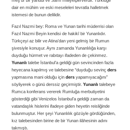
meş’ur bir yahudi ve Sâmî milliyetperverdir. Türklüğe
dair en mühim ve eski meseleleri tevratla halletmek
istemesi de bunun delilidir.
Fazıl Nazmi bey: Roma ve Yunan tarihi müderrisi olan
Fazıl Nazmi Beyin kendisi de hakikî bir Yunanlıdır.
Türkçeyi az bilir ve Atina’dan yeni gelmiş bir Rumun
şivesiyle konuşur. Aynı zamanda Yunanlılığa karşı
duyduğu hürmet ve rabıtayı ifadeden de çekinmez.
Yunanlı
talebe İstanbul’a geldiği gün sevincinden fazla
heyecana kapılmış ve talebesine “duyduğu sevinç
ders
yapmasına mani olduğu için
ders
yapamıyacağını”
söyliyerek o günü derssiz geçirmiştir.
Yunanlı
talebeye
Rumca konferans vererek Rumluğa merbutiyetini
gösterdiği gibi Venizelos İstanbul’a geldiği zaman da
vatandaşlık hislerini ifadeye giden heyetin reisliğinde
bulunmuştur. Her şeyi Yunanlılık gözüyle gördüğünden,
kız talebesinden birine de bir Yunan ilâhesinin adını
takmıştı.