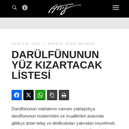
25 EYLÜL 1932
MAKALE
,
ATSIZ MECMUA
DARÜLFÜNUNUN
YÜZ KIZARTACAK
LISTESI
Facebook
Twitter
WhatsApp
Bağlanıyı kopyala
Yazdır
Darülfünunun ıslahatının zamanı yaklaştıkça
darülfünunun müderrisleri ve muallimleri arasında
gittikçe artan telaş ve dedikoduları yakından seyretmek,