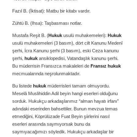
Fazıl B. (İktisat): Matbu bir kitabı vardır.
Zühtü B. (Ihsa): Taşbasması notlar.
Mustafa Reşit B. (
Hukuk
usulü muhakemeleri):
Hukuk
usulü muhakemeleri (3 basım), dört cilt Kanunu Medenî
şerhi, İcra Kanunu şerhi (3 basım), eski Ceza kanunu
şerhi,
hukuk
ansiklopedisi, Vatandaşlık kanunu şerhi.
Bu müderrisin Fransızca makaleleri de
Fransız
hukuk
mecmualarında neşrolunmaktadır.
Bu listede
hukuk
müderrisleri tamam olmuyordu.
Meselâ Muslihiddin Adil beyin hangi eserleri olduğunu
sorduk. Hukukçu arkadaşlarımız “alman hayatı irfanı”
adındaki eserinden bahsettiler. Bunun mevzua temas
etmediğini, Köprülüzade Fuat Beyin şiirlerini nasıl
eserleri arasında saymıyorsak bunu da
saymıyacağımızı söyledik. Hukukçu arkadaşlar bir