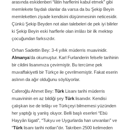
arasında eskidenberi “lâtin harflerini kabul etmek” gibi
memlekete faydalı olanlar da varsa da bu Şekip Beyin
memleketten ziyade kendisini düşünmesinin neticesidir.
Çünkü Şekip Beyden not alan talebeleri de pek iyi bilirler
ki Şekip Beyin eski harflerle olan imlâsı bir ilk mektep
çocuğundan farksızdır.
Orhan Sadettin Bey: 3-4 yıllık müderris muavinidir.
Almanya
’da okumuştur. Karl Furlanderin felsefe tarihinin
bir cildini lisanımıza çevirmiştir. Bu tercüme pek
muvaffakiyetli bir Türkçe ile çevrilmemiştir. Fakat eserin
aslının da ağır olduğunu söylüyorlar.
Caferoğlu Ahmet Bey:
Türk
Lisanı tarihi müderris
muavininin en az bildiği şey
Türk
lisanıdır. Kendisi
çalışkan ise de telâşı ve Türkçeyi bilmemesi yüzünden
her yaptığı iş yanlış oluyor. Belli başlı eserleri “Ebü
Hayyân lügati”, “Tukyu ve Uygurlarda han unvanları” ve
“
Türk
lisanı tarihi notları”dır. Takriben 2500 kelimeden