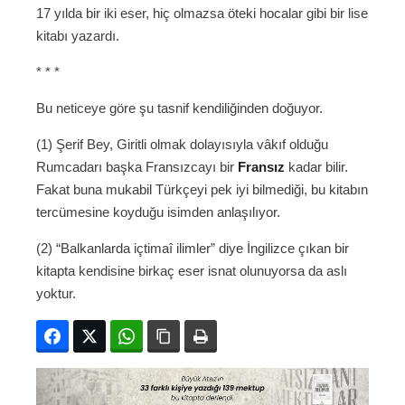
17 yılda bir iki eser, hiç olmazsa öteki hocalar gibi bir lise
kitabı yazardı.
* * *
Bu neticeye göre şu tasnif kendiliğinden doğuyor.
(1) Şerif Bey, Giritli olmak dolayısıyla vâkıf olduğu
Rumcadarı başka Fransızcayı bir
Fransız
kadar bilir.
Fakat buna mukabil Türkçeyi pek iyi bilmediği, bu kitabın
tercümesine koyduğu isimden anlaşılıyor.
(2) “Balkanlarda içtimaî ilimler” diye İngilizce çıkan bir
kitapta kendisine birkaç eser isnat olunuyorsa da aslı
yoktur.
Facebook
Twitter
WhatsApp
Bağlanıyı kopyala
Yazdır