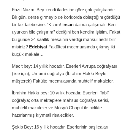
Fazıl Nazmi Bey kendi ifadesine göre çok çalışkandır.
Bir gün, derse girmeyip de koridorda dolaştığını gördüğü
bir kız talebesine: “Kızım!
insan
daima çalışmalı. Ben
uyurken bile çalışırım” dediğini ben kendim işittim. Fakat
bu günde 24 saatlik mesainin verdiği mahsul nedir bilir
misiniz?
Edebiyat
Fakültesi mecmuasında çıkmış iki
küçük makale…
Macit bey: 14 yıllık hocadır. Eserleri Avrupa coğrafyası
(lise için); Umumî coğrafya (İbrahim Hakkı Beyle
müşterek) Fakülte mecmuasında muhtelif makaleler.
İbrahim Hakkı bey: 10 yıllık hocadır. Eserleri: Tabiî
coğrafya; orta mekteplere mahsus coğrafya serisi,
muhtelif makaleler ve Mösyö Chaput ile birlikte
hazırlanmış kıymetli risalecikler.
Şekip Bey: 16 yıllık hocadır. Eserlerinin başlıcaları