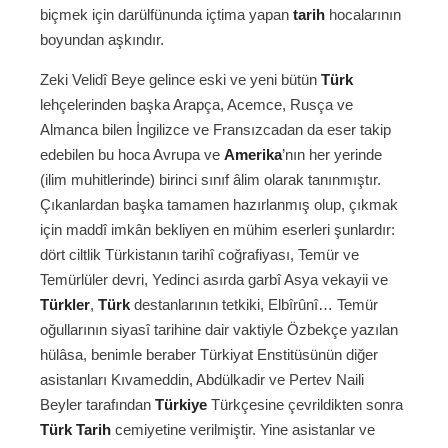
biçmek için darülfünunda içtima yapan
tarih
hocalarının
boyundan aşkındır.
Zeki Velidî Beye gelince eski ve yeni bütün
Türk
lehçelerinden başka Arapça, Acemce, Rusça ve
Almanca bilen İngilizce ve Fransızcadan da eser takip
edebilen bu hoca Avrupa ve
Amerika
’nın her yerinde
(ilim muhitlerinde) birinci sınıf âlim olarak tanınmıştır.
Çıkanlardan başka tamamen hazırlanmış olup, çıkmak
için maddî imkân bekliyen en mühim eserleri şunlardır:
dört ciltlik Türkistanın tarihî coğrafiyası, Temür ve
Temürlüler devri, Yedinci asırda garbî Asya vekayii ve
Türkler
,
Türk
destanlarının tetkiki, Elbîrûnî… Temür
oğullarının siyasî tarihine dair vaktiyle Özbekçe yazılan
hülâsa, benimle beraber Türkiyat Enstitüsünün diğer
asistanları Kıvameddin, Abdülkadir ve Pertev Naili
Beyler tarafından
Türkiye
Türkçesine çevrildikten sonra
Türk
Tarih
cemiyetine verilmiştir. Yine asistanlar ve