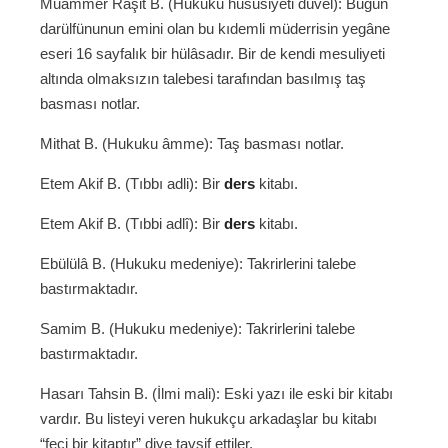
Muammer Raşit B. (Hukuku hususiyeti düvel): Bugün
darülfünunun emini olan bu kıdemli müderrisin yegâne
eseri 16 sayfalık bir hülâsadır. Bir de kendi mesuliyeti
altında olmaksızın talebesi tarafından basılmış taş
basması notlar.
Mithat B. (Hukuku âmme): Taş basması notlar.
Etem Akif B. (Tıbbı adli): Bir
ders
kitabı.
Etem Akif B. (Tıbbi adlî): Bir
ders
kitabı.
Ebülülâ B. (Hukuku medeniye): Takrirlerini talebe
bastırmaktadır.
Samim B. (Hukuku medeniye): Takrirlerini talebe
bastırmaktadır.
Hasarı Tahsin B. (İlmi mali): Eski yazı ile eski bir kitabı
vardır. Bu listeyi veren hukukçu arkadaşlar bu kitabı
“feci bir kitaptır” diye tavsif ettiler.