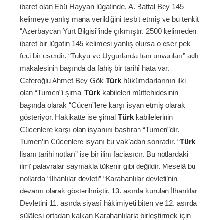
ibaret olan Ebü Hayyan lügatinde, A. Battal Bey 145
kelimeye yanlış mana verildiğini tesbit etmiş ve bu tenkit
“Azerbaycan Yurt Bilgisi”inde çıkmıştır. 2500 kelimeden
ibaret bir lügatin 145 kelimesi yanlış olursa o eser pek
feci bir eserdir. “Tukyu ve Uygurlarda han unvanları” adlı
makalesinin başında da fahiş bir tarihî hata var.
Caferoğlu Ahmet Bey Gök
Türk
hükümdarlarının ilki
olan “Tumen”i şimal
Türk
kabileleri müttehidesinin
başında olarak “Cücen”lere karşı isyan etmiş olarak
gösteriyor. Hakikatte ise şimal
Türk
kabilelerinin
Cücenlere karşı olan isyanını bastıran “Tumen”dir.
Tumen’in Cücenlere isyanı bu vak’adan sonradır. “
Türk
lisanı tarihi notları” ise bir ilim faciasıdır. Bu notlardaki
ilmî palavralar saymakla tükenir gibi değildir. Meselâ bu
notlarda “İlhanlılar devleti” “Karahanlılar devleti’nin
devamı olarak gösterilmiştir. 13. asırda kurulan İlhanlılar
Devletini 11. asırda siyasî hâkimiyeti biten ve 12. asırda
sülâlesi ortadan kalkan Karahanlılarla birleştirmek için