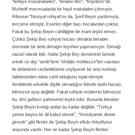
“terbiye müsahabeleri”, “terakki fikri”, “froydizm”dir.
Muhtelif mecmualarda bir hayli makalaleri çıkmıştır.
Ribonun “hissiyat ruhiyat’ını da, Şerif Beyin yardımıyla,
tercüme etmiştir. Eserleri diğer bazı hocalardan çoktur.
Fakat bu Şekip Beyin cahilliğine bir mani teşkil etmez.
Çünkü Şekip Bey ruhiyat hocası olmakla beraber
ömründe bir defa dimağın teşrihini yapmamıştır. Dimağı
nazarî olarak bilir. Hatta Şekip Bey derslerinin birinde
erkek ve dişi “amib”lerin “ehdâbı mühtezze”leri vasıtası
ile birbirlerini cezbettiklerini söyliyerek bir orta mektep
talebesinden daha cahil olduğunu ispat etmiştir.
Amiblerde erkeklik dişilik olmadığını felsefe tarihi hocası
bilmezse ayıp değildir. Fakat ruhiyat müderrisi bilmezse
bu, ilmî gafların şaheserini teşkil eder. Bununla beraber
Şekip Beyin kırdığı potlar bu kadar değildir. “Türkçe
yerine başka bir dil kabul etmek”, “Hıristiyanlık dinine
girmek” gibi fikirler de Şekip Beyin efkârı felsefiyesi
arasında vardır. Her ne kadar Şekip Beyin fikirleri