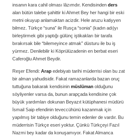
insanın kara cahil olması lâzımdır. Kendisinden
ders
alan bütün talebe şahittir ki Ahmet Bey her hangi bir eski
metni okuyup anlamaktan acizdir. Hele aruzu katiyyen
bilmez. Türkçe “suna” ile Rusça “sonia” (kadın adı)yı
birleştirmek gibi yaptığı gülünç iştikakları bir tarafa
bırakırsak bile “bilemeyince atmak” düsturu ile bu iş
yürmez. Denilebilir ki Köprülüzadenin en berbat eseri
Caferoğlu Ahmet Beydir.
Reşer Efendi:
Arap
edebiyatı tarihi müderrisi olan bu zat
bir alman yahudisidir. Fakat ramazanlarda bazan oruç
tuttuğuna bakarak kendisinin
müslüman
olduğunu
söyliyenler varsa da, bunun arapçada kendisine çok
büyük yardımları dokunan Beyazıt kütüphanesi müdürü
İsmail Saip efendinin teveccühünü kazanmak için
yapılmış bir tabiye olduğunu temin edenler de vardır. Bu
müderrisin Türkçe eseri yoktur. Çünkü Türkçeyi Fazıl
Nazmi bey kadar da konuşamıyor. Fakat Almanca