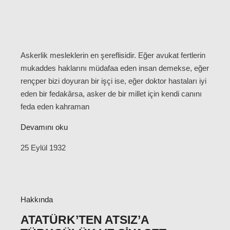
Askerlik mesleklerin en şereflisidir. Eğer avukat fertlerin
mukaddes haklarını müdafaa eden insan demekse, eğer
rençper bizi doyuran bir işçi ise, eğer doktor hastaları iyi
eden bir fedakârsa, asker de bir millet için kendi canını
feda eden kahraman
Devamını oku
25 Eylül 1932
Hakkında
ATATÜRK’TEN ATSIZ’A