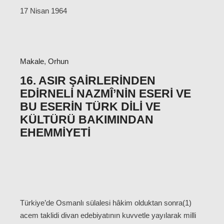
17 Nisan 1964
Makale
,
Orhun
16. ASIR ŞAIRLERINDEN
EDIRNELI NAZMÎ’NIN ESERI VE
BU ESERIN TÜRK DILI VE
KÜLTÜRÜ BAKIMINDAN
EHEMMIYETI
Türkiye’de Osmanlı sülalesi hâkim olduktan sonra(1)
acem taklidi divan edebiyatının kuvvetle yayılarak milli