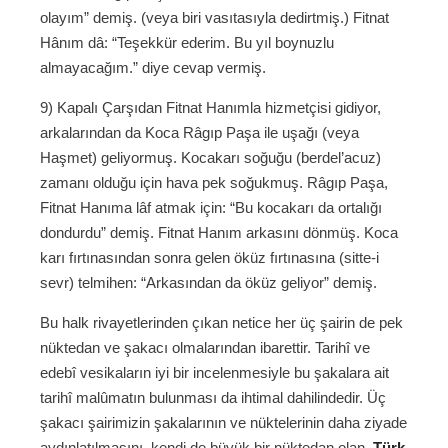
olayım” demiş. (veya biri vasıtasıyla dedirtmiş.) Fitnat
Hânım dâ: “Teşekkür ederim. Bu yıl boynuzlu
almayacağım.” diye cevap vermiş.
9) Kapalı Çarşıdan Fitnat Hanımla hizmetçisi gidiyor,
arkalarından da Koca Râgıp Paşa ile uşağı (veya
Haşmet) geliyormuş. Kocakarı soğuğu (berdel’acuz)
zamanı olduğu için hava pek soğukmuş. Râgıp Paşa,
Fitnat Hanıma lâf atmak için: “Bu kocakarı da ortalığı
dondurdu” demiş. Fitnat Hanım arkasını dönmüş. Koca
karı fırtınasından sonra gelen öküz fırtınasına (sitte-i
sevr) telmihen: “Arkasından da öküz geliyor” demiş.
Bu halk rivayetlerinden çıkan netice her üç şairin de pek
nüktedan ve şakacı olmalarından ibarettir. Tarihî ve
edebî vesikaların iyi bir incelenmesiyle bu şakalara ait
tarihî malûmatın bulunması da ihtimal dahilindedir. Üç
şakacı şairimizin şakalarının ve nüktelerinin daha ziyade
aydınlatılmasını, kendi de büyük bir nüktedan olan,
Türk