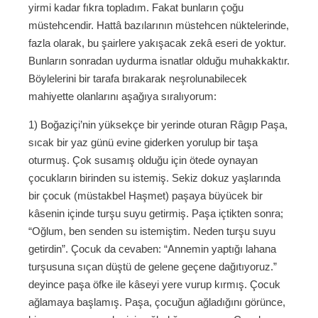
yirmi kadar fıkra topladım. Fakat bunların çoğu
müstehcendir. Hattâ bazılarının müstehcen nüktelerinde,
fazla olarak, bu şairlere yakışacak zekâ eseri de yoktur.
Bunların sonradan uydurma isnatlar olduğu muhakkaktır.
Böylelerini bir tarafa bırakarak neşrolunabilecek
mahiyette olanlarını aşağıya sıralıyorum:
1) Boğaziçi’nin yüksekçe bir yerinde oturan Râgıp Paşa,
sıcak bir yaz günü evine giderken yorulup bir taşa
oturmuş. Çok susamış olduğu için ötede oynayan
çocukların birinden su istemiş. Sekiz dokuz yaşlarında
bir çocuk (müstakbel Haşmet) paşaya büyücek bir
kâsenin içinde turşu suyu getirmiş. Paşa içtikten sonra;
“Oğlum, ben senden su istemiştim. Neden turşu suyu
getirdin”. Çocuk da cevaben: “Annemin yaptığı lahana
turşusuna sıçan düştü de gelene geçene dağıtıyoruz.”
deyince paşa öfke ile kâseyi yere vurup kırmış. Çocuk
ağlamaya başlamış. Paşa, çocuğun ağladığını görünce,