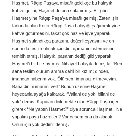
Haşmet, Râgıp Paşaya misafir geldikçe bu halayık
kahve getirir, Haşmet de ona sulanırmış. Bir gün
Haşmet yine Râgıp Paşa’ya misafir gelmiş. Zaten işin
farkında olan Koca Râgıp Paşa halayığı çağırarak yine
kahve götürmesini, fakat çok naz ve işve yaparak
Haşmet sulandıkça parasını, değerli eşyasını ve en
sonunda teslim olmak için dinini, imanını istemesini
tembih etmiş. Halayık, paşanın dediği gibi yaparak
Haşmet’i bir bir soymuş. Nihayet halayık demiş ki: “Ben
sana teslim olurum amma cahil bir kızım; dinden,
imandan haberim yok. Ölürsem imansız gitmeyeyim.
Bana dinini imanını ver!” Bunun üzerine Haşmet
heyecanla ayağa kalkarak, “Vallahi de yok, billahi de
yok” demiş. Kapıdan dinlemekte olan Râgıp Paşa içeri
girerek “Ne yaptın Haşmet?” diye sorunca Haşmet: “Ne
yapalım paşa hazretleri? Var desem onu da alacak.
Onun için yok dedim” demiş.