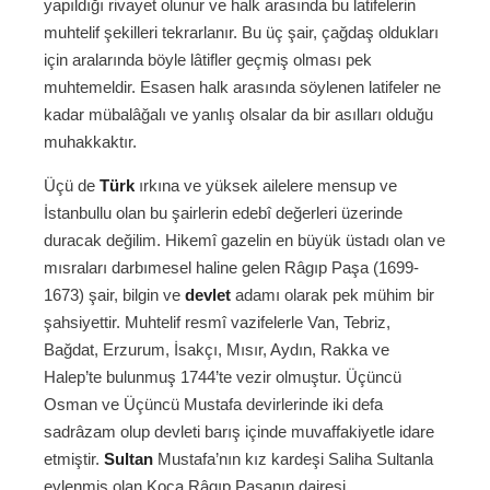
yapıldığı rivayet olunur ve halk arasında bu latifelerin
muhtelif şekilleri tekrarlanır. Bu üç şair, çağdaş oldukları
için aralarında böyle lâtifler geçmiş olması pek
muhtemeldir. Esasen halk arasında söylenen latifeler ne
kadar mübalâğalı ve yanlış olsalar da bir asılları olduğu
muhakkaktır.
Üçü de
Türk
ırkına ve yüksek ailelere mensup ve
İstanbullu olan bu şairlerin edebî değerleri üzerinde
duracak değilim. Hikemî gazelin en büyük üstadı olan ve
mısraları darbımesel haline gelen Râgıp Paşa (1699-
1673) şair, bilgin ve
devlet
adamı olarak pek mühim bir
şahsiyettir. Muhtelif resmî vazifelerle Van, Tebriz,
Bağdat, Erzurum, İsakçı, Mısır, Aydın, Rakka ve
Halep’te bulunmuş 1744’te vezir olmuştur. Üçüncü
Osman ve Üçüncü Mustafa devirlerinde iki defa
sadrâzam olup devleti barış içinde muvaffakiyetle idare
etmiştir.
Sultan
Mustafa’nın kız kardeşi Saliha Sultanla
evlenmiş olan Koca Râgıp Paşanın dairesi,