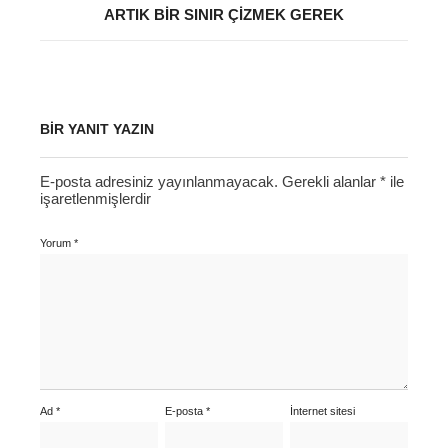
ARTIK BIR SINIR ÇIZMEK GEREK
BIR YANIT YAZIN
E-posta adresiniz yayınlanmayacak.
Gerekli alanlar
*
ile
işaretlenmişlerdir
Yorum
*
Ad
*
E-posta
*
İnternet sitesi