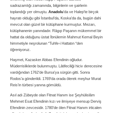
sadrazamlığı zamanında, bilginlerin ve şairlerin
toplandığı yer olmuştu.
Anadolu
’da ve Halep’te birçok
hayratı olduğu gibi İstanbul’da, Koska’da da, bugün dahi
mevcut olan güzel bir kütüphane kurmuştur. Mezarı,
kütüphanenin yanındadır. Râgıp Paşanın mükemmel bir
hattat da olduğunu üstat İbnülemin Mahmut Kemal Beyin
himmetiyle neşrolunan “Tuhfe-i Hattatın “den
öğreniyoruz.
Haşmet, Kazasker Abbas Efendinin oğludur.
Müderrisliklerde bulunmuştu. Lâtifeciliği hiciv derecesine
vardığından 1762’de Bursa’ya sürgün gitti. Sonra
Rodos’a gönderildi. 1769’da orada ölerek meşhur Murat
Reis’in türbesi yanına gömüldü.
Asıl adı Zübeyde olan Fitnat Hanım ise Şeyhülislâm
Mehmet Esat Efendinin kızı ve ilmiyeye mensup Derviş
Efendinin zevcesidir. 1780’de ölen Fitnat Hanım irticalen