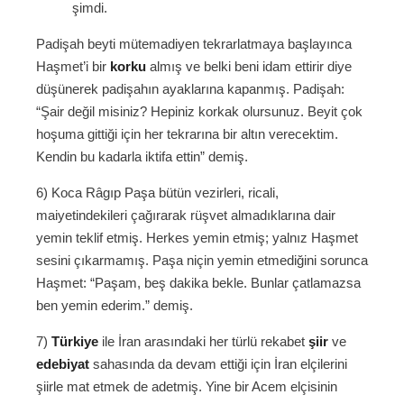
şimdi.
Padişah beyti mütemadiyen tekrarlatmaya başlayınca
Haşmet’i bir
korku
almış ve belki beni idam ettirir diye
düşünerek padişahın ayaklarına kapanmış. Padişah:
“Şair değil misiniz? Hepiniz korkak olursunuz. Beyit çok
hoşuma gittiği için her tekrarına bir altın verecektim.
Kendin bu kadarla iktifa ettin” demiş.
6) Koca Râgıp Paşa bütün vezirleri, ricali,
maiyetindekileri çağırarak rüşvet almadıklarına dair
yemin teklif etmiş. Herkes yemin etmiş; yalnız Haşmet
sesini çıkarmamış. Paşa niçin yemin etmediğini sorunca
Haşmet: “Paşam, beş dakika bekle. Bunlar çatlamazsa
ben yemin ederim.” demiş.
7)
Türkiye
ile İran arasındaki her türlü rekabet
şiir
ve
edebiyat
sahasında da devam ettiği için İran elçilerini
şiirle mat etmek de adetmiş. Yine bir Acem elçisinin