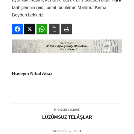
tarihçilerinin reisi, üstat İbnülemin Mahmut Kemal
Beyden bekleriz.
Facebook
Twitter
WhatsApp
Bağlanıyı kopyala
Yazdır
Hüseyin Nihal Atsız
ÖNCEKI İÇERIK
LÜZÛMSUZ TELÂŞLAR
SONRAKI IÇERIK