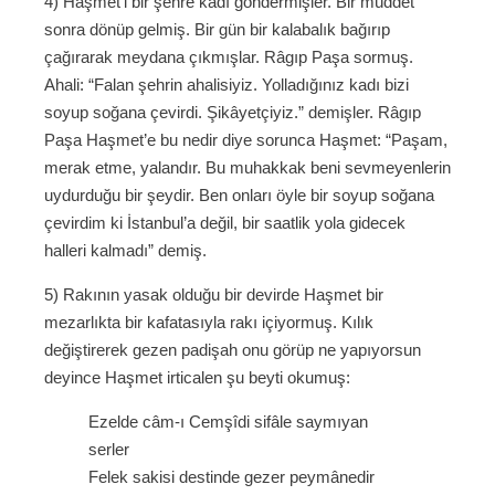
4) Haşmet’i bir şehre kadı göndermişler. Bir müddet
sonra dönüp gelmiş. Bir gün bir kalabalık bağırıp
çağırarak meydana çıkmışlar. Râgıp Paşa sormuş.
Ahali: “Falan şehrin ahalisiyiz. Yolladığınız kadı bizi
soyup soğana çevirdi. Şikâyetçiyiz.” demişler. Râgıp
Paşa Haşmet’e bu nedir diye sorunca Haşmet: “Paşam,
merak etme, yalandır. Bu muhakkak beni sevmeyenlerin
uydurduğu bir şeydir. Ben onları öyle bir soyup soğana
çevirdim ki İstanbul’a değil, bir saatlik yola gidecek
halleri kalmadı” demiş.
5) Rakının yasak olduğu bir devirde Haşmet bir
mezarlıkta bir kafatasıyla rakı içiyormuş. Kılık
değiştirerek gezen padişah onu görüp ne yapıyorsun
deyince Haşmet irticalen şu beyti okumuş:
Ezelde câm-ı Cemşîdi sifâle saymıyan
serler
Felek sakisi destinde gezer peymânedir