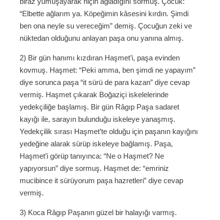
biraz yumuşayarak niçin ağladığını sormuş. Çocuk:
“Elbette ağlarım ya. Köpeğimin kâsesini kırdın. Şimdi
ben ona neyle su vereceğim” demiş. Çocuğun zeki ve
nüktedan olduğunu anlayan paşa onu yanına almış.
2) Bir gün hanımı kızdıran Haşmet’i, paşa evinden
kovmuş. Haşmet: “Peki amma, ben şimdi ne yapayım”
diye sorunca paşa “it sürü de para kazan” diye cevap
vermiş. Haşmet çıkarak Boğaziçi iskelelerinde
yedekçiliğe başlamış. Bir gün Râgıp Paşa sadaret
kayığı ile, sarayın bulunduğu iskeleye yanaşmış.
Yedekçilik sırası Haşmet’te olduğu için paşanın kayığını
yedeğine alarak sürüp iskeleye bağlamış. Paşa,
Haşmet’i görüp tanıyınca: “Ne o Haşmet? Ne
yapıyorsun” diye sormuş. Haşmet de: “emriniz
mucibince it sürüyorum paşa hazretleri” diye cevap
vermiş.
3) Koca Râgıp Paşanın güzel bir halayığı varmış.