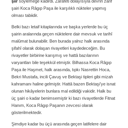
şiir
söylemeğe kadirdi. Zarafeti dolayısıyla devrin zarif
şairi Koca Râgıp Paşa ile karşılıklı nükteler yapmış
olması tabiidir.
Belki bazı letaif kitaplarında ve başka yerlerde bu üç
şairin aralarında geçen nüktelere dair mevsuk ve tarihî
malûmat bulunabilir. Ben burada yalnız halk arasında
şifahî olarak dolaşan rivayetleri kaydedeceğim. Bu
rivayetler birbirine karışmış ve hattâ bazılarının
varyantları bile teşekkül etmiştir. Bilhassa Koca Râgıp
Paşa ile Haşmet, halk arasında, tıpkı Nasrettin Hoca,
Bekri Mustafa, incili Çavuş ve Bektaşi tipleri gibi mizah
kahramanı haline gelmiştir. Hattâ bazen Bektaşi’ye isnat
olunan hikâyelerin bunlara mal edildiği vakidir. Halk bu
üç şairi o kadar benimsemiştir ki bazı rivayetlerde Fitnat
Hanım, Koca Râgıp Paşanın zevcesi olarak
gösterilmektedir.
Şimdiye kadar bu üçü arasında geçen latifelere dair