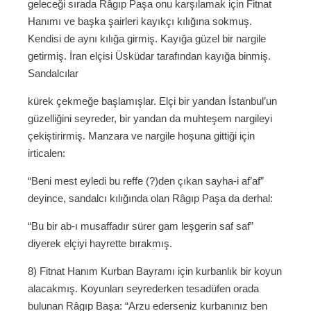
geleceği sırada Râgıp Paşa onu karşılamak için Fitnat
Hanımı ve başka şairleri kayıkçı kılığına sokmuş.
Kendisi de aynı kılığa girmiş. Kayığa güzel bir nargile
getirmiş. İran elçisi Üsküdar tarafından kayığa binmiş.
Sandalcılar
kürek çekmeğe başlamışlar. Elçi bir yandan İstanbul’un
güzelliğini seyreder, bir yandan da muhteşem nargileyi
çekiştirirmiş. Manzara ve nargile hoşuna gittiği için
irticalen:
“Beni mest eyledi bu reffe (?)den çıkan sayha-i af’af”
deyince, sandalcı kılığında olan Râgıp Paşa da derhal:
“Bu bir ab-ı musaffadır sürer gam leşgerin saf saf”
diyerek elçiyi hayrette bırakmış.
8) Fitnat Hanım Kurban Bayramı için kurbanlık bir koyun
alacakmış. Koyunları seyrederken tesadüfen orada
bulunan Râgıp Başa: “Arzu ederseniz kurbanınız ben