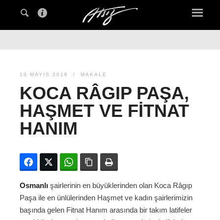
10 MAYIS 2016
MAKALE
KOCA RÂGIP PAŞA,
HAŞMET VE FITNAT
HANIM
Facebook
Twitter
WhatsApp
Bağlanıyı kopyala
Yazdır
Osmanlı
şairlerinin en büyüklerinden olan Koca Râgıp
Paşa ile en ünlülerinden Haşmet ve kadın şairlerimizin
başında gelen Fitnat Hanım arasında bir takım latifeler