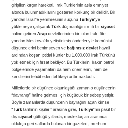
girişilen kırgın hareketi, Irak Türklerinin asla emniyet
altında bulunmadıklarını gösteren korkunç bir delildir. Bir
yandan İsrail”e yenilmesinin suçunu
Türkiye
”ye
yüklemeye çalışarak
Türk
düşmanlığını milli bir
siyaset
haline getiren
Arap
devletlerinden biri olan Irak, öte
yandan Moskova’da yetiştirilmiş önderleriyle komünist
düşüncelerini benimseyen ve
bağımsız
devlet
hayali
ardından koşan iptidai kürtler bu 1.000.000 Irak Türkünü
yok etmek için fırsat bekliyor. Bu Türklerin, Irakın petrol
bölgelerinde yaşamaları da hem önemlerini, hem de
kendilerini tehdit eden tehlikeyi arttırmaktadır.
Milletlerde bir düşünce olgunlaştığı zaman o düşüncenin
“davranış” haline gelmesi için küçücük bir sebep yetişir.
Böyle zamanlarda düşüncenin bayrağını açan kimse
“
Türk
tarihinin kişileri” arasına girer,
Türkiye
”nin pasif bir
dış
siyaset
güttüğü yıllarda, meslektaşları arasında
oldukça geri saflarda bulunan bir gazeteci, merhum