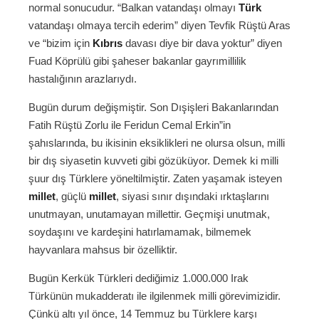
normal sonucudur. “Balkan vatandaşı olmayı
Türk
vatandaşı olmaya tercih ederim” diyen Tevfik Rüştü Aras
ve “bizim için
Kıbrıs
davası diye bir dava yoktur” diyen
Fuad Köprülü gibi şaheser bakanlar gayrımillilik
hastalığının arazlarıydı.
Bugün durum değişmiştir. Son Dışişleri Bakanlarından
Fatih Rüştü Zorlu ile Feridun Cemal Erkin”in
şahıslarında, bu ikisinin eksiklikleri ne olursa olsun, milli
bir dış siyasetin kuvveti gibi gözüküyor. Demek ki milli
şuur dış Türklere yöneltilmiştir. Zaten yaşamak isteyen
millet
, güçlü
millet
, siyasi sınır dışındaki ırktaşlarını
unutmayan, unutamayan millettir. Geçmişi unutmak,
soydaşını ve kardeşini hatırlamamak, bilmemek
hayvanlara mahsus bir özelliktir.
Bugün Kerkük Türkleri dediğimiz 1.000.000 Irak
Türkünün mukadderatı ile ilgilenmek milli görevimizidir.
Çünkü altı yıl önce, 14 Temmuz bu Türklere karşı