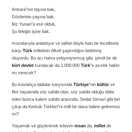
Ankara”nın taşına bak,
Gözlerinin yaşına bak.
Biz Yunan”a esir olduk,
Şu feleğin işine bak.
mısralarıyla anlatılıyor ve talihin böyle hain bir tecellisine
karşı
Türk
milletinin öfkeli şaşkınlığını belirtmiş
oluyordu. Bu acı hatıra yetişmiyormuş gibi, şimdi bir de
kürt
devlet
kurulacak da 1.000.000
Türk
”e azınlık hakkı
mı verecek?
Bu küstahça iddialar karşısında
Türkiye
”nin
kültür
ve
fikir hayatında söz sahibi olan, söz sahibi olduğu iddia
eden bunca kalem sahibi arasında, Sedat Simavi gibi biri
çıkıp da Kerkük Türkleri”ni milli bir dava haline getiremez
mi?
Yaşamak ve güçlenmek isteyen
insan
da,
millet
de