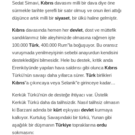
Sedat Simavi,
Kıbrıs
davasını milli bir dava diye öne
sürmekle tarihte şerefli bir satır olmuş ve onun ileri attığı
düşünce artık milli bir
siyaset
, bir ülkü haline gelmiştir.
Kıbrıs
davasında hemen her
devlet
, dost ve müttefik
sandıklarımız bile aleyhimizde olmasına rağmen işte
100.000
Türk
, 400.000 Rum”la boğuşuyor. Bu oransız
vuruşmada yenilmeyişinin sebebi anayurdun kendisini
desteklediğini bilmesidir. Hele bu destek, kritik anda
Erenköyünde yapılan hava saldırısı gibi olunca
Kıbrıs
Türkü’nün savaşı daha yıllarca sürer.
Türk
birlikleri
Kıbrıs
”a çıkıncaya veya Selanik”e girinceye kadar…
Kerkük Türkü’nün de desteğe ihtiyacı var. Üstelik
Kerkük Türkü daha da talihsizdir. Nasıl talihsiz olmasın
ki Barzani adında bir
kürt
eşkıyası
devlet
kurmaya
kalkıyor. Kurtuluş Savaşındaki bir türkü, Yunan gibi
aşağılık bir düşmanın
Türkiye
topraklarına
ordu
sokmasını: