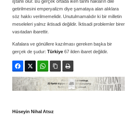
iştahlı olur. Bu gerçek ortada iken tarihi hakların dile
getirilmesini emperyalizm diye şamataya alan alıklara
söz hakkı verilmemelidir. Unutulmamalıdır ki bir milletin
meseleleri yalnız iktisadi değildir. İktisadi problemler birer
vasıtadan ibarettir.
Kafalara ve gönüllere kazılması gereken başka bir
gerçek de şudur:
Türkiye
67 ilden ibaret değildir.
Facebook
Twitter
WhatsApp
Bağlanıyı kopyala
Yazdır
Hüseyin Nihal Atsız