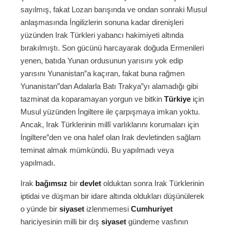
sayılmış, fakat Lozan barışında ve ondan sonraki Musul
anlaşmasında İngilizlerin sonuna kadar direnişleri
yüzünden Irak Türkleri yabancı hakimiyeti altında
bırakılmıştı. Son gücünü harcayarak doğuda Ermenileri
yenen, batıda Yunan ordusunun yarısını yok edip
yarısını Yunanistan”a kaçıran, fakat buna rağmen
Yunanistan”dan Adalarla Batı Trakya”yı alamadığı gibi
tazminat da koparamayan yorgun ve bitkin
Türkiye
için
Musul yüzünden İngiltere ile çarpışmaya imkan yoktu.
Ancak, Irak Türklerinin millî varlıklarını korumaları için
İngiltere”den ve ona halef olan Irak devletinden sağlam
teminat almak mümkündü. Bu yapılmadı veya
yapılmadı.
Irak
bağımsız
bir
devlet
olduktan sonra Irak Türklerinin
iptidai ve düşman bir idare altında oldukları düşünülerek
o yünde bir
siyaset
izlenmemesi
Cumhuriyet
hariciyesinin milli bir dış
siyaset
gündeme vasfının