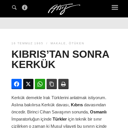
16 TEMMUZ 1965
MAKALE
,
ÖTÜKEN
KIBRIS’TAN SONRA
KERKÜK
Facebook
Twitter
WhatsApp
Bağlanıyı kopyala
Yazdır
Kerkük demekle Irak Türklerini anlatmak istiyorum.
Aslına bakılırsa Kerkük davası,
Kıbrıs
davasından
öncedir. Birinci Cihan Savaşının sonunda,
Osmanlı
İmparatorluğun içinde
Türkler
için teknik bir sınır
çizilirken o zaman ki Musul vilayeti bu sınırın içinde