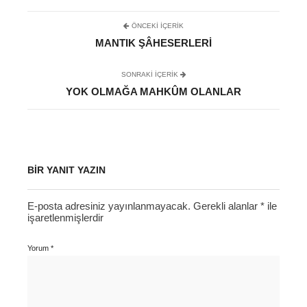
ÖNCEKI İÇERIK
MANTIK ŞÂHESERLERI
SONRAKI IÇERIK
YOK OLMAĞA MAHKÛM OLANLAR
BIR YANIT YAZIN
E-posta adresiniz yayınlanmayacak.
Gerekli alanlar
*
ile
işaretlenmişlerdir
Yorum
*