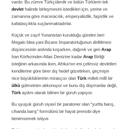
vardır. Bu zümre Türkçülerdir ve bütün Türklerin tek
devlet
halinde birleşmesini istedikleri için, yerine ve
zamanına göre maceracılık, emperyalistlik, faşistlik ve
kafatasçılıkla suçlanmaktadırlar.
Küçük ve zayıf Yunanistan kurulduğu günden beri
Megalo İdea yani Bizans İmparatorluğunun diriltilmesi
düşüncesinin ardında koşarken, dağınık ve geri
Arap
İran Körfezinden Atlas Denizine kadar
Arap
Birliği
isteğinin arkasında iken, Afrika’nın eni çelimsiz devletleri
kendilerine göre birer dış hedef gözetirken, geçmişin
nice büyüklüklerinin mirasçısı olan
Türk
milleti millî bir
ülkü
gütmekten alıkonuyor ve bunu dış düşmanlar değil,
Türk
aydını olarak bilinen bir güruh yapıyor.
Bu uyuşuk güruh siyasî bir paratoner olan “yurtta barış,
cihanda barış” formülünü bir hayat prensibi diye
benimsemek istiyor.