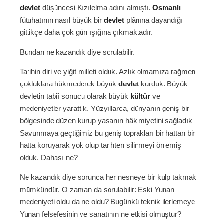
devlet
düşüncesi Kızılelma adını almıştı.
Osmanlı
fütuhatının nasıl büyük bir
devlet
plânına dayandığı
gittikçe daha çok gün ışığına çıkmaktadır.
Bundan ne kazandık diye sorulabilir.
Tarihin diri ve yiğit milleti olduk. Azlık olmamıza rağmen
çokluklara hükmederek büyük
devlet
kurduk. Büyük
devletin tabiî sonucu olarak büyük
kültür
ve
medeniyetler yarattık. Yüzyıllarca, dünyanın geniş bir
bölgesinde düzen kurup yasanın hâkimiyetini sağladık.
Savunmaya geçtiğimiz bu geniş toprakları bir hattan bir
hatta koruyarak yok olup tarihten silinmeyi önlemiş
olduk. Dahası ne?
Ne kazandık diye sorunca her nesneye bir kulp takmak
mümkündür. O zaman da sorulabilir: Eski Yunan
medeniyeti oldu da ne oldu? Bugünkü teknik ilerlemeye
Yunan felsefesinin ve sanatının ne etkisi olmuştur?