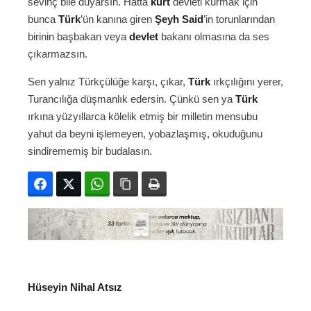
sevinç bile duyarsın. Hattâ
kürt
devleti kurmak için
bunca
Türk
’ün kanına giren
Şeyh Said
’in torunlarından
birinin başbakan veya
devlet
bakanı olmasına da ses
çıkarmazsın.
Sen yalnız Türkçülüğe karşı, çıkar,
Türk
ırkçılığını yerer,
Turancılığa düşmanlık edersin. Çünkü sen ya
Türk
ırkına yüzyıllarca kölelik etmiş bir milletin mensubu
yahut da beyni işlemeyen, yobazlaşmış, okuduğunu
sindirememiş bir budalasın.
Facebook
Twitter
WhatsApp
Bağlanıyı kopyala
Yazdır
Hüseyin Nihal Atsız