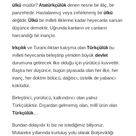
ülkü
müdür?
Atatürkçülük
denen nesne bir ilâç, bir
panzehirdir. Hastalanmış veya zehirlenmiş bir
ülkü
değildir.
Ülkü
bir milleti iliklerine kadar heyecanla sarsan
düşünce demektir. Uğrunda kanların ve canların
harcandığı bir inançtır.
Irkçılık
ve Turancılıktan katışma olan
Türkçülük
bu
milleti heyecanla birleştirip yeniden büyük
devlet
durumuna getirecek ilke olduğu için yürütücü kuvvettir.
Başka her düşünce, bugün piyasada olan her ilke, her
inanç, her doktrin bölücü, dağıtıcı, üstelik de yabancı
köklüdür.
Birleştirici, yürütücü, kalkındırıcı olan yalnız
Türkçülüktür. Dışardan gelmemiş olan, millî ürün olan
Türkçülük
…
Bundan dolayıdır ki biz ne istediğimiz biliyoruz.
Mütareke yıllarında kurtuluş yolu olarak Bolşevikliği