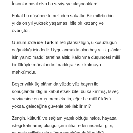
İnsanlar nasıl olsa bu seviyeye ulaşacaklardı.
Fakat bu düşünce temelinden sakattır. Bir milletin bin
yılda on yıl yüksek yaşaması bile bir kazanç ve
övünçtür.
Günümüzde ise
Türk
milleti plansızlığın, ülküsüzlüğün
dağınıklığı içindedir. Uygulanmakta olan beş yıllık plânlar
işin yalnız maddî tarafına aittir. Kalkınma düşüncesi millî
bir ülküyle mânâlandırılmadıkça kısır kalmaya
mahkûmdur.
Beşer yıllık üç plânın da yüzde yüz başarı ile
sonuçlandırıldığını kabul etsek bile; bu kalkınmış, İsveç
seviyesine çıkmış memleketin, eğer bir millî ülküsü
yoksa, geleceğine güvenle bakılabilir mi?
Zengin, kültürlü ve sağlam yapılı olduğu halde, hayatta
isteği kalmamış olduğu için intihar eden insanlar gibi,
gayesiz milletler de ölüme mahkûm değil midir?