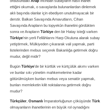
ordusundaki
Arap
ırkından subayların nasıl ihanet
ettiğini okumak, o savaşlarda bulunanlardan dinlemek
aklı başında olanlar için ebediyen unutulmayacak bir
derstir. Balkan Savaşında Arnavutların, Cihan
Savaşında Arapların bu topyekûn ihanetini gördükten
sonra ve Arapların
Türkiye
den bir Hatay isteği varken
Türkiye
’nin yerli Fellâhlarını Harp Okuluna alarak subay
yetiştirmek, Mülkiyeden çıkararak vali yapmak, parti
listelerinden mebus seçerek Bakanlığa getirmek doğru
mudur, değil midir?
Bugün
Türkiye
’de bir kürtlük ve kürtçülük akımı varken
ve bunlar sıkı yönetim mahkemelerine kadar
götürülmüşken bunları mebus veya senatör yapmak,
bunları memleketin kilit noktalarına getirmek doğru
mudur?
Türkçüler
,
Osmanlı
İmparatorluğunun çöküşünde
Türk
olmayanların ihanetlerinin en büyük rol oynadığını