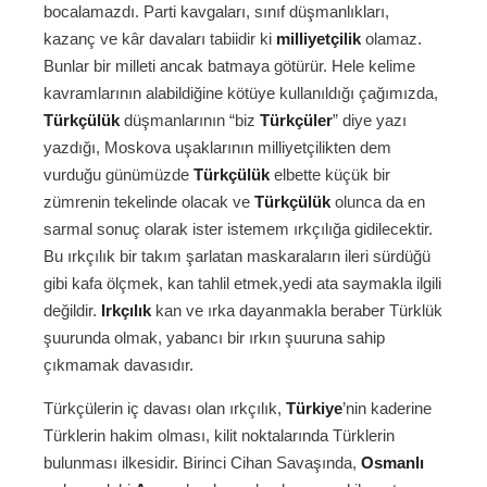
bocalamazdı. Parti kavgaları, sınıf düşmanlıkları,
kazanç ve kâr davaları tabiidir ki
milliyetçilik
olamaz.
Bunlar bir milleti ancak batmaya götürür. Hele kelime
kavramlarının alabildiğine kötüye kullanıldığı çağımızda,
Türkçülük
düşmanlarının “biz
Türkçüler
” diye yazı
yazdığı, Moskova uşaklarının milliyetçilikten dem
vurduğu günümüzde
Türkçülük
elbette küçük bir
zümrenin tekelinde olacak ve
Türkçülük
olunca da en
sarmal sonuç olarak ister istemem ırkçılığa gidilecektir.
Bu ırkçılık bir takım şarlatan maskaraların ileri sürdüğü
gibi kafa ölçmek, kan tahlil etmek,yedi ata saymakla ilgili
değildir.
Irkçılık
kan ve ırka dayanmakla beraber Türklük
şuurunda olmak, yabancı bir ırkın şuuruna sahip
çıkmamak davasıdır.
Türkçülerin iç davası olan ırkçılık,
Türkiye
’nin kaderine
Türklerin hakim olması, kilit noktalarında Türklerin
bulunması ilkesidir. Birinci Cihan Savaşında,
Osmanlı