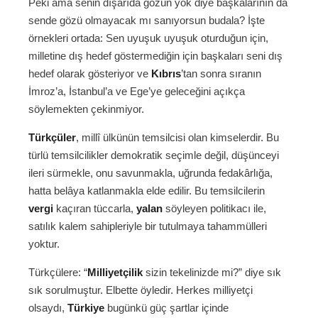
Peki ama senin dışarıda gözün yok diye başkalarının da
sende gözü olmayacak mı sanıyorsun budala? İşte
örnekleri ortada: Sen uyuşuk uyuşuk oturduğun için,
milletine dış hedef göstermediğin için başkaları seni dış
hedef olarak gösteriyor ve
Kıbrıs
’tan sonra sıranın
İmroz’a, İstanbul’a ve Ege’ye geleceğini açıkça
söylemekten çekinmiyor.
Türkçüler
, millî ülkünün temsilcisi olan kimselerdir. Bu
türlü temsilcilikler demokratik seçimle değil, düşünceyi
ileri sürmekle, onu savunmakla, uğrunda fedakârlığa,
hatta belâya katlanmakla elde edilir. Bu temsilcilerin
vergi
kaçıran tüccarla,
yalan
söyleyen politikacı ile,
satılık kalem sahipleriyle bir tutulmaya tahammülleri
yoktur.
Türkçülere: “
Milliyetçilik
sizin tekelinizde mi?” diye sık
sık sorulmuştur. Elbette öyledir. Herkes milliyetçi
olsaydı,
Türkiye
bugünkü güç şartlar içinde