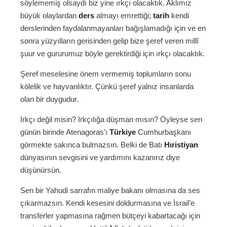
söylememiş olsaydı biz yine ırkçı olacaktık. Aklımız
büyük olaylardan
ders
almayı emrettiği;
tarih
kendi
derslerinden faydalanmayanları bağışlamadığı için ve en
sonra yüzyılların gerisinden gelip bize şeref veren millî
şuur ve gururumuz böyle gerektirdiği için ırkçı olacaktık.
Şeref meselesine önem vermemiş toplumların sonu
kölelik ve hayvanlıktır. Çünkü şeref yalnız insanlarda
olan bir duygudur.
Irkçı değil misin? Irkçılığa düşman mısın? Öyleyse sen
günün birinde Atenagoras’ı
Türkiye
Cumhurbaşkanı
görmekte sakınca bulmazsın. Belki de Batı
Hıristiyan
dünyasının sevgisini ve yardımını kazanırız diye
düşünürsün.
Sen bir Yahudi sarrafın maliye bakanı olmasına da ses
çıkarmazsın. Kendi kesesini doldurmasına ve İsrail’e
transferler yapmasına rağmen bütçeyi kabartacağı için