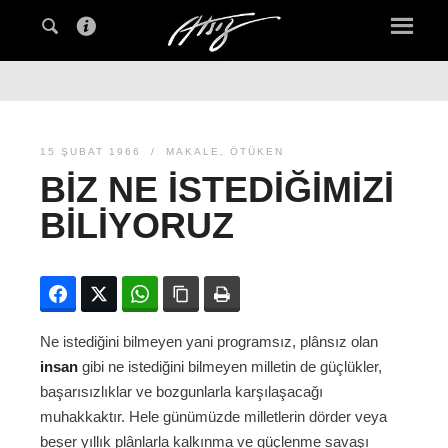
15 ŞUBAT 1966
MAKALE
,
ÖTÜKEN
BIZ NE İSTEDIĞIMIZI
BILIYORUZ
Facebook
Twitter
WhatsApp
Bağlanıyı kopyala
Yazdır
Ne istediğini bilmeyen yani programsız, plânsız olan
insan
gibi ne istediğini bilmeyen milletin de güçlükler,
başarısızlıklar ve bozgunlarla karşılaşacağı
muhakkaktır. Hele günümüzde milletlerin dörder veya
beşer yıllık plânlarla kalkınma ve güçlenme savaşı