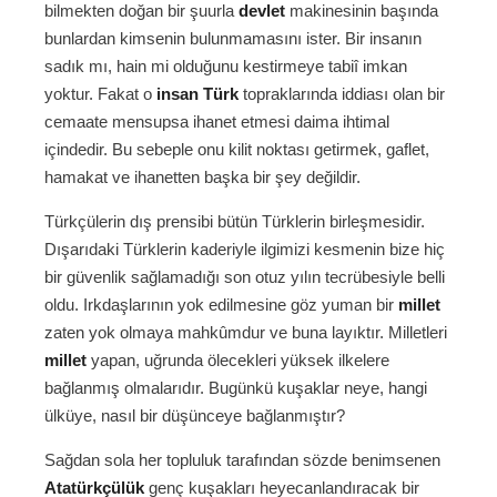
bilmekten doğan bir şuurla
devlet
makinesinin başında
bunlardan kimsenin bulunmamasını ister. Bir insanın
sadık mı, hain mi olduğunu kestirmeye tabiî imkan
yoktur. Fakat o
insan
Türk
topraklarında iddiası olan bir
cemaate mensupsa ihanet etmesi daima ihtimal
içindedir. Bu sebeple onu kilit noktası getirmek, gaflet,
hamakat ve ihanetten başka bir şey değildir.
Türkçülerin dış prensibi bütün Türklerin birleşmesidir.
Dışarıdaki Türklerin kaderiyle ilgimizi kesmenin bize hiç
bir güvenlik sağlamadığı son otuz yılın tecrübesiyle belli
oldu. Irkdaşlarının yok edilmesine göz yuman bir
millet
zaten yok olmaya mahkûmdur ve buna layıktır. Milletleri
millet
yapan, uğrunda ölecekleri yüksek ilkelere
bağlanmış olmalarıdır. Bugünkü kuşaklar neye, hangi
ülküye, nasıl bir düşünceye bağlanmıştır?
Sağdan sola her topluluk tarafından sözde benimsenen
Atatürkçülük
genç kuşakları heyecanlandıracak bir