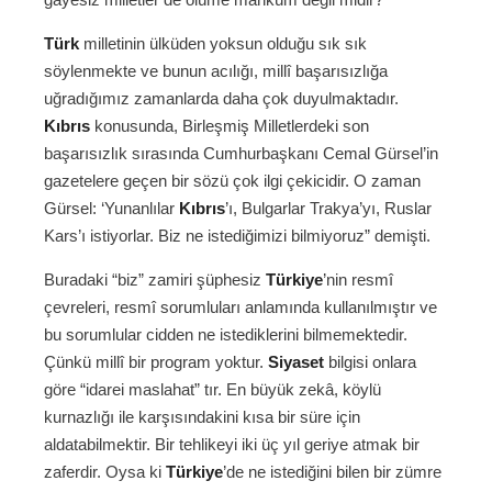
Türk
milletinin ülküden yoksun olduğu sık sık
söylenmekte ve bunun acılığı, millî başarısızlığa
uğradığımız zamanlarda daha çok duyulmaktadır.
Kıbrıs
konusunda, Birleşmiş Milletlerdeki son
başarısızlık sırasında Cumhurbaşkanı Cemal Gürsel’in
gazetelere geçen bir sözü çok ilgi çekicidir. O zaman
Gürsel: ‘Yunanlılar
Kıbrıs
’ı, Bulgarlar Trakya’yı, Ruslar
Kars’ı istiyorlar. Biz ne istediğimizi bilmiyoruz” demişti.
Buradaki “biz” zamiri şüphesiz
Türkiye
’nin resmî
çevreleri, resmî sorumluları anlamında kullanılmıştır ve
bu sorumlular cidden ne istediklerini bilmemektedir.
Çünkü millî bir program yoktur.
Siyaset
bilgisi onlara
göre “idarei maslahat” tır. En büyük zekâ, köylü
kurnazlığı ile karşısındakini kısa bir süre için
aldatabilmektir. Bir tehlikeyi iki üç yıl geriye atmak bir
zaferdir. Oysa ki
Türkiye
’de ne istediğini bilen bir zümre