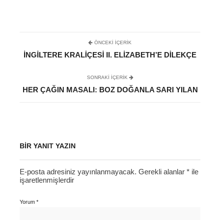
ÖNCEKI İÇERIK
İNGILTERE KRALIÇESI II. ELIZABETH’E DILEKÇE
SONRAKI IÇERIK
HER ÇAĞIN MASALI: BOZ DOĞANLA SARI YILAN
BIR YANIT YAZIN
E-posta adresiniz yayınlanmayacak.
Gerekli alanlar
*
ile
işaretlenmişlerdir
Yorum
*