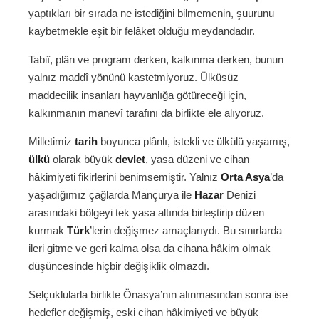
yaptıkları bir sırada ne istediğini bilmemenin, şuurunu
kaybetmekle eşit bir felâket olduğu meydandadır.
Tabiî, plân ve program derken, kalkınma derken, bunun
yalnız maddî yönünü kastetmiyoruz. Ülküsüz
maddecilik insanları hayvanlığa götüreceği için,
kalkınmanın manevî tarafını da birlikte ele alıyoruz.
Milletimiz
tarih
boyunca plânlı, istekli ve ülkülü yaşamış,
ülkü
olarak büyük
devlet
, yasa düzeni ve cihan
hâkimiyeti fikirlerini benimsemiştir. Yalnız
Orta Asya
’da
yaşadığımız çağlarda Mançurya ile
Hazar
Denizi
arasındaki bölgeyi tek yasa altında birleştirip düzen
kurmak
Türk
’lerin değişmez amaçlarıydı. Bu sınırlarda
ileri gitme ve geri kalma olsa da cihana hâkim olmak
düşüncesinde hiçbir değişiklik olmazdı.
Selçuklularla birlikte Önasya’nın alınmasından sonra ise
hedefler değişmiş, eski cihan hâkimiyeti ve büyük