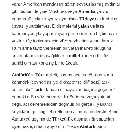
yahut Amerikan mandasını gören soysuzlaşmış aydınlar
gibi, bugün de yine Moskova veya
Amerika
’ya yüz
döndürmüş olan soysuz aydınlarla
Türkiye
’nin kurtuluş
davası yürütülemez. Didişmelerini
yalan
ve iftira
kampanyasıyla yapan siyasî partilerden ise hiçbir hayır
yoktur. Oy toplamak için
kürt
şeyhlerine yahut İmroz
Rumlarına taviz vermenin bir vatan ihaneti olduğunu
anlamaktan âciz aşağılıkların
millet
kaderinde söz
sahibi olması korkunç bir felâkettir.
Atatürk
’ün “
Türk
milleti, başına geçireceği insanların
kanındaki cevheri asliye dikkat etmelidir” sözü açık
anlamı ile “
Türk
ırkından olmayanları başına geçirme”
demektir. Bu söz mücerret bir övünme veya şatafat
değil, acı denemelerden doğmuş bir gerçek, yabancı
soyluların getirdiği felâketlerden alınmış bir derstir. Bunu
Atatürkçü geçinip de
Türkçülük
düşmanlığı yapanları
uyarmak için hatırlatıyorum. Yoksa
Atatürk
bunu