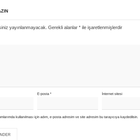
AZIN
siniz yayınlanmayacak.
Gerekli alanlar
*
ile işaretlenmişlerdir
E-posta
*
İnternet sitesi
mlarımda kullanılması için adım, e-posta adresim ve site adresim bu tarayıcıya kaydedilsin.