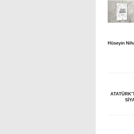
Hüseyin Niha
ATATÜRK'
SIY