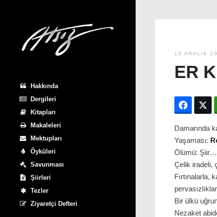
10 ARALIK 2
ER K
Hakkında
Dergileri
Facebo
T
Kitapları
Makaleleri
Damarında ka
Mektupları
Yaşaması:
R
Öyküleri
Ölümü: Şiir…
Çelik iradeli,
Savunması
Fırtınalarla, 
Şiirleri
pervasızlıkla
Tezler
Bir ülkü uğru
Ziyaretçi Defteri
Nezaket abid