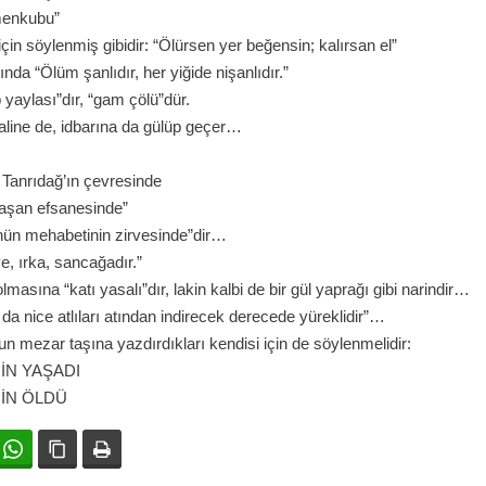
menkubu”
çin söylenmiş gibidir: “Ölürsen yer beğensin; kalırsan el”
da “Ölüm şanlıdır, her yiğide nişanlıdır.”
 yaylası”dır, “gam çölü”dür.
line de, idbarına da gülüp geçer…
e Tanrıdağ’ın çevresinde
 taşan efsanesinde”
ünün mehabetinin zirvesinde”dir…
ye, ırka, sancağadır.”
olmasına “katı yasalı”dır, lakin kalbi de bir gül yaprağı gibi narindir…
 da nice atlıları atından indirecek derecede yüreklidir”…
un mezar taşına yazdırdıkları kendisi için de söylenmelidir:
İN YAŞADI
ÇİN ÖLDÜ
ok
witter
WhatsApp
Bağlanıyı kopyala
Yazdır