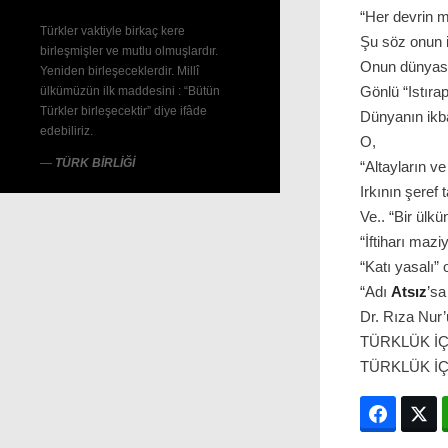
“Her devrin 
Türkler vaktiyle birkaç kere
Şu söz onun i
birleşmişler ve mutlu olmuşlardır.
Onun dünyasın
Yeniden birleşeceklerdir. Millî
Gönlü “Istırap
ülkümüzün ilk maddesini : “Bütün
Türkler birleşecektir” diye ifâde
Dünyanın ikba
edebiliriz.
O,
—
TÜRK BİRLİĞİ
“Altayların v
Irkının şeref
Ve.. “Bir ülk
“İftiharı mazi
“Katı yasalı” 
“Adı
Atsız
’sa
Dr. Rıza Nur’
TÜRKLÜK İÇ
TÜRKLÜK İ
Facebo
T