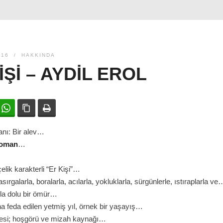
016
HAKKINDA
IŞI – AYDIL EROL
ok
witter
WhatsApp
Bağlanıyı kopyala
Yazdır
nı: Bir alev…
oman
…
 çelik karakterli “Er Kişi”…
kasırgalarla, boralarla, acılarla, yokluklarla, sürgünlerle, ıstıraplarla ve
rla dolu bir ömür…
na feda edilen yetmiş yıl, örnek bir yaşayış…
esi; hoşgörü ve mizah kaynağı…