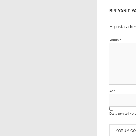
BIR YANIT Y
E-posta adre
Yorum
*
Ad
*
Daha sonraki yoru