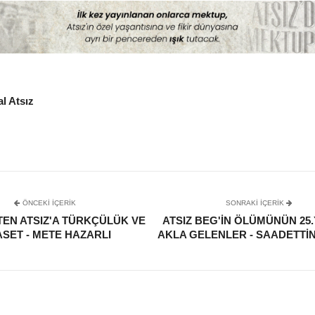
l Atsız
ÖNCEKI İÇERIK
SONRAKI IÇERIK
TEN ATSIZ'A TÜRKÇÜLÜK VE
ATSIZ BEG'IN ÖLÜMÜNÜN 25.
ASET - METE HAZARLI
AKLA GELENLER - SAADETTI