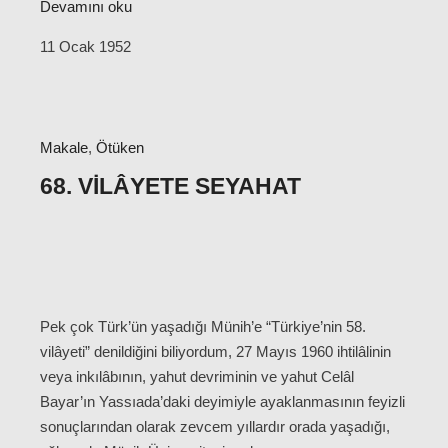
Devamını oku
11 Ocak 1952
Makale
,
Ötüken
68. VILÂYETE SEYAHAT
Pek çok Türk’ün yaşadığı Münih’e “Türkiye’nin 58.
vilâyeti” denildiğini biliyordum, 27 Mayıs 1960 ihtilâlinin
veya inkılâbının, yahut devriminin ve yahut Celâl
Bayar’ın Yassıada’daki deyimiyle ayaklanmasının feyizli
sonuçlarından olarak zevcem yıllardır orada yaşadığı,