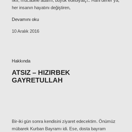
fikir, mücadele adamı; büyük edebiyatçı.. Hani derler ya,
her insanın hayatını değiştiren,
Devamını oku
10 Aralık 2016
Hakkında
ATSIZ – HIZIRBEK
GAYRETULLAH
Bir-iki gün sonra kendisini ziyaret edecektim. Önümüz
mübarek Kurban Bayramı idi. Ese, dosta bayram