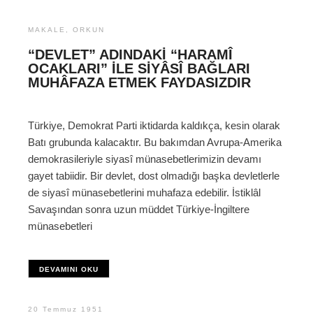
MAKALE
,
ORKUN
“DEVLET” ADINDAKI “HARAMÎ
OCAKLARI” ILE SIYÂSÎ BAĞLARI
MUHÂFAZA ETMEK FAYDASIZDIR
Türkiye, Demokrat Parti iktidarda kaldıkça, kesin olarak
Batı grubunda kalacaktır. Bu bakımdan Avrupa-Amerika
demokrasileriyle siyasî münasebetlerimizin devamı
gayet tabiidir. Bir devlet, dost olmadığı başka devletlerle
de siyasî münasebetlerini muhafaza edebilir. İstiklâl
Savaşından sonra uzun müddet Türkiye-İngiltere
münasebetleri
DEVAMINI OKU
20 Temmuz 1951