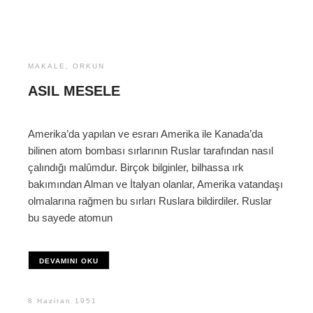
MAKALE
,
ORKUN
ASIL MESELE
Amerika’da yapılan ve esrarı Amerika ile Kanada’da
bilinen atom bombası sırlarının Ruslar tarafından nasıl
çalındığı malûmdur. Birçok bilginler, bilhassa ırk
bakımından Alman ve İtalyan olanlar, Amerika vatandaşı
olmalarına rağmen bu sırları Ruslara bildirdiler. Ruslar
bu sayede atomun
DEVAMINI OKU
8 Haziran 1951