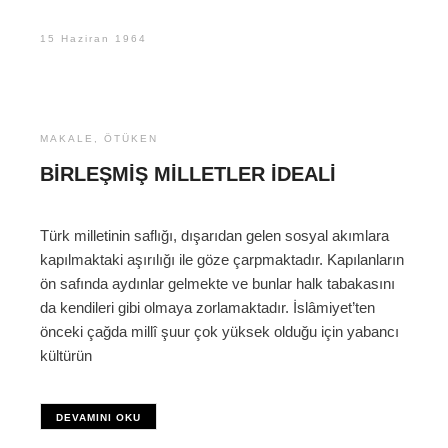
15 Haziran 1964
MAKALE
,
ÖTÜKEN
BIRLEŞMIŞ MILLETLER İDEALI
Türk milletinin saflığı, dışarıdan gelen sosyal akımlara
kapılmaktaki aşırılığı ile göze çarpmaktadır. Kapılanların
ön safında aydınlar gelmekte ve bunlar halk tabakasını
da kendileri gibi olmaya zorlamaktadır. İslâmiyet’ten
önceki çağda millî şuur çok yüksek olduğu için yabancı
kültürün
DEVAMINI OKU