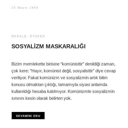
15 Mayıs 1964
MAKALE
,
ÖTÜKEN
SOSYALIZM MASKARALIĞI
Bizim memlekette birisine “komünisttir” denildiği zaman,
çok kere: “Hayır, komünist değil, sosyalisttir” diye cevap
veriliyor. Fakat komünizm ve sosyalizmin artık bilim
konusu olmaktan çıktığı, tamamıyla siyasi anlamda
kullanıldığı hesaba katılmıyor. Komünizmle sosyalizmin
sınırını kesin olarak belirten yok.
DEVAMINI OKU