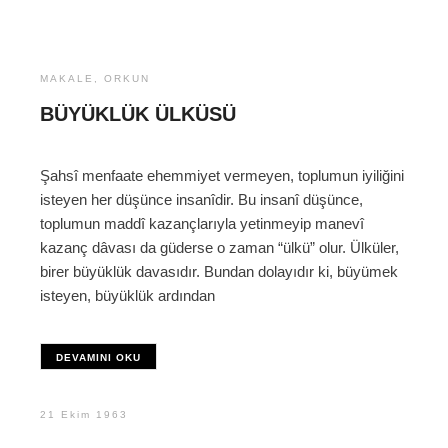
MAKALE
,
ORKUN
BÜYÜKLÜK ÜLKÜSÜ
Şahsî menfaate ehemmiyet vermeyen, toplumun iyiliğini
isteyen her düşünce insanîdir. Bu insanî düşünce,
toplumun maddî kazançlarıyla yetinmeyip manevî
kazanç dâvası da güderse o zaman “ülkü” olur. Ülküler,
birer büyüklük davasıdır. Bundan dolayıdır ki, büyümek
isteyen, büyüklük ardından
DEVAMINI OKU
21 Ekim 1963