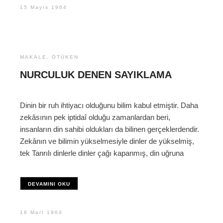
15 Mayıs 1964
MAKALE
,
ÖTÜKEN
NURCULUK DENEN SAYIKLAMA
Dinin bir ruh ihtiyacı olduğunu bilim kabul etmiştir. Daha
zekâsının pek iptidaî olduğu zamanlardan beri,
insanların din sahibi oldukları da bilinen gerçeklerdendir.
Zekânın ve bilimin yükselmesiyle dinler de yükselmiş,
tek Tanrılı dinlerle dinler çağı kapanmış, din uğruna
DEVAMINI OKU
16 Mart 1964