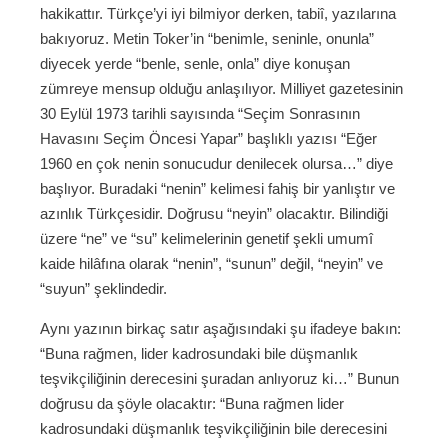
hakikattır. Türkçe’yi iyi bilmiyor derken, tabiî, yazılarına
bakıyoruz. Metin Toker’in “benimle, seninle, onunla”
diyecek yerde “benle, senle, onla” diye konuşan
zümreye mensup olduğu anlaşılıyor. Milliyet gazetesinin
30 Eylül 1973 tarihli sayısında “Seçim Sonrasının
Havasını Seçim Öncesi Yapar” başlıklı yazısı “Eğer
1960 en çok nenin sonucudur denilecek olursa…” diye
başlıyor. Buradaki “nenin” kelimesi fahiş bir yanlıştır ve
azınlık Türkçesidir. Doğrusu “neyin” olacaktır. Bilindiği
üzere “ne” ve “su” kelimelerinin genetif şekli umumî
kaide hilâfına olarak “nenin”, “sunun” değil, “neyin” ve
“suyun” şeklindedir.
Aynı yazının birkaç satır aşağısındaki şu ifadeye bakın:
“Buna rağmen, lider kadrosundaki bile düşmanlık
teşvikçiliğinin derecesini şuradan anlıyoruz ki…” Bunun
doğrusu da şöyle olacaktır: “Buna rağmen lider
kadrosundaki düşmanlık teşvikçiliğinin bile derecesini