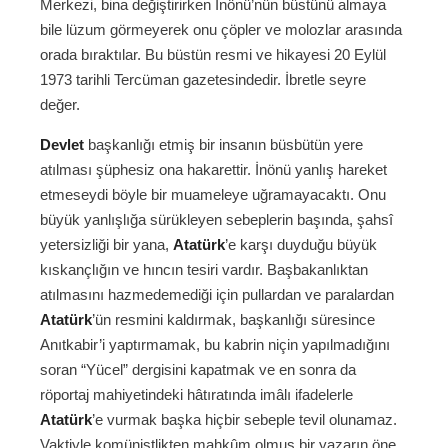
Merkezi, bina değiştirirken İnönü’nün büstünü almaya
bile lüzum görmeyerek onu çöpler ve molozlar arasında
orada bıraktılar. Bu büstün resmi ve hikayesi 20 Eylül
1973 tarihli Tercüman gazetesindedir. İbretle seyre
değer.
Devlet
başkanlığı etmiş bir insanın büsbütün yere
atılması şüphesiz ona hakarettir. İnönü yanlış hareket
etmeseydi böyle bir muameleye uğramayacaktı. Onu
büyük yanlışlığa sürükleyen sebeplerin başında, şahsî
yetersizliği bir yana,
Atatürk
’e karşı duyduğu büyük
kıskançlığın ve hıncın tesiri vardır. Başbakanlıktan
atılmasını hazmedemediği için pullardan ve paralardan
Atatürk
’ün resmini kaldırmak, başkanlığı süresince
Anıtkabir’i yaptırmamak, bu kabrin niçin yapılmadığını
soran “Yücel” dergisini kapatmak ve en sonra da
röportaj mahiyetindeki hâtıratında imâlı ifadelerle
Atatürk
’e vurmak başka hiçbir sebeple tevil olunamaz.
Vaktiyle komünistlikten mahkûm olmuş bir yazarın öne