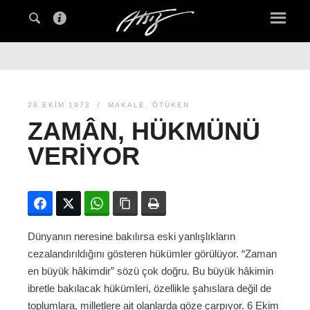
28 EKIM 1973
MAKALE
,
ÖTÜKEN
ZAMÂN, HÜKMÜNÜ
VERIYOR
Facebook
Twitter
WhatsApp
Bağlanıyı kopyala
Yazdır
Dünyanın neresine bakılırsa eski yanlışlıkların
cezalandırıldığını gösteren hükümler görülüyor. “Zaman
en büyük hâkimdir” sözü çok doğru. Bu büyük hâkimin
ibretle bakılacak hükümleri, özellikle şahıslara değil de
toplumlara, milletlere ait olanlarda göze çarpıyor. 6 Ekim