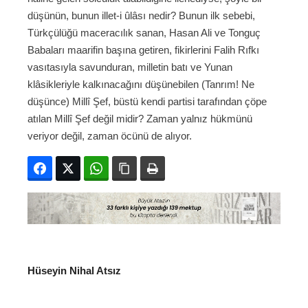
düşünün, bunun illet-i ûlâsı nedir? Bunun ilk sebebi,
Türkçülüğü maceracılık sanan, Hasan Ali ve Tonguç
Babaları maarifin başına getiren, fikirlerini Falih Rıfkı
vasıtasıyla savunduran, milletin batı ve Yunan
klâsikleriyle kalkınacağını düşünebilen (Tanrım! Ne
düşünce) Millî Şef, büstü kendi partisi tarafından çöpe
atılan Millî Şef değil midir? Zaman yalnız hükmünü
veriyor değil, zaman öcünü de alıyor.
Facebook
Twitter
WhatsApp
Bağlanıyı kopyala
Yazdır
Hüseyin Nihal Atsız