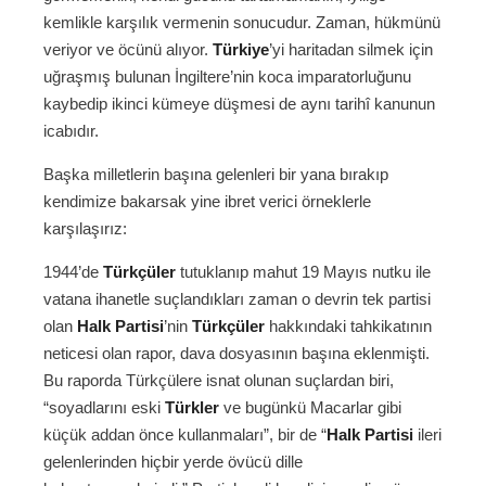
kemlikle karşılık vermenin sonucudur. Zaman, hükmünü
veriyor ve öcünü alıyor.
Türkiye
’yi haritadan silmek için
uğraşmış bulunan İngiltere’nin koca imparatorluğunu
kaybedip ikinci kümeye düşmesi de aynı tarihî kanunun
icabıdır.
Başka milletlerin başına gelenleri bir yana bırakıp
kendimize bakarsak yine ibret verici örneklerle
karşılaşırız:
1944’de
Türkçüler
tutuklanıp mahut 19 Mayıs nutku ile
vatana ihanetle suçlandıkları zaman o devrin tek partisi
olan
Halk Partisi
’nin
Türkçüler
hakkındaki tahkikatının
neticesi olan rapor, dava dosyasının başına eklenmişti.
Bu raporda Türkçülere isnat olunan suçlardan biri,
“soyadlarını eski
Türkler
ve bugünkü Macarlar gibi
küçük addan önce kullanmaları”, bir de “
Halk Partisi
ileri
gelenlerinden hiçbir yerde övücü dille