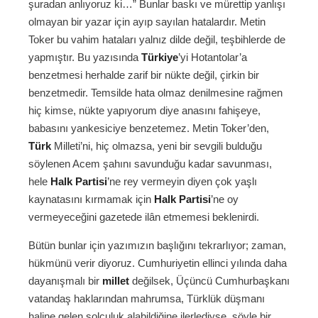
şuradan anlıyoruz ki…” Bunlar baskı ve mürettip yanlışı
olmayan bir yazar için ayıp sayılan hatalardır. Metin
Toker bu vahim hataları yalnız dilde değil, teşbihlerde de
yapmıştır. Bu yazısında
Türkiye
’yi Hotantolar’a
benzetmesi herhalde zarif bir nükte değil, çirkin bir
benzetmedir. Temsilde hata olmaz denilmesine rağmen
hiç kimse, nükte yapıyorum diye anasını fahişeye,
babasını yankesiciye benzetemez. Metin Toker’den,
Türk
Milleti’ni, hiç olmazsa, yeni bir sevgili bulduğu
söylenen Acem şahını savunduğu kadar savunması,
hele
Halk Partisi
’ne rey vermeyin diyen çok yaşlı
kaynatasını kırmamak için
Halk Partisi
’ne oy
vermeyeceğini gazetede ilân etmemesi beklenirdi.
Bütün bunlar için yazımızın başlığını tekrarlıyor; zaman,
hükmünü verir diyoruz. Cumhuriyetin ellinci yılında daha
dayanışmalı bir
millet
değilsek, Üçüncü Cumhurbaşkanı
vatandaş haklarından mahrumsa, Türklük düşmanı
haline gelen solculuk alabildiğine ilerlediyse, şöyle bir