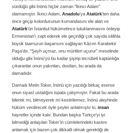
sürdüğü gibi İnönü hiçbir zaman “İkinci Adam”
olamamıştır. İkinci Adam,
Anadolu
’ya
Atatürk
’ten daha
önce geçip kolordusunun kumandasını ele alan ve
Atatürk
’ün İstanbul hükümetince tutuklanmasını önleyip
Ermenistan’ı zapt ederek ele geçirdiği çok sayıda silâhla
büyük taarruzun başarısını sağlayan Kâzım Karabekir
Paşa’dır. “Şeyh uçmaz, onu müritleri uçurur” meselinde
olduğu gibi İnönü’yü bu kadar şişirip tecrübeli kaptanlığa
çıkaranlar onun yakınları, dostları, bu arada da
damadıdır.
Damadı Metin Toker, İnönü için yazdığı birkaç eserse
onun siyasî ustalığını ispata çalışmıştır. Fakat bu arada
bilerek mi, bilmeyerek mi kestirilemez, İnönü aleyhinde
hüküm verdirecek öyle şeyler anlatmıştır ki,
insan
hayretler içinde kalır. Bundan başka Türkçe’yi iyi
bilmediği anlaşılan Toker’in cümlelerindeki kastını
anlamak için bazen çok dikkatli olmak gerektiği de