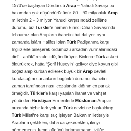
1973’de başlayan Dördüncü
Arap
– Yahudi Savaşı bu
bakımdan çok düşündürücüdür. 80 – 90 milyonluk
Arap
milletinin 2 – 3 milyon Yahudi karşısındaki zelîlâne
durumu, biz
Türkler
’e hemen Birinci Cihan Savaşı’nda
tebaamız olan Arapların ihanetini hatırlatıyor, aynı
zamanda İslâm Halifesi olan
Türk
Padişahına karşı
İngilizlerle birleşerek ordumuzu arkadan vurmalarındaki
dinî – ahlâkî rezaleti düşündürüyor. Binlerce
Türk
askeri
öldürülerek, hatta “Şerif Hüseyin” geliyor diye koyun gibi
boğazlanıp kurban edilerek büyük bir
Arap
devleti
kurulacağını sananların bugünkü durumu, ihanetin
zaman tarafından nasıl cezalandırıldığının en parlak
örneğidir.
Türkler
’e karşı yapılan ihanet ve vahşet
yönünden
Hıristiyan
Ermenilerle
Müslüman
Araplar
arasında hiçbir fark yoktur.
Türk
devletine başkaldırıp
Türk
Milleti’ne karşı suç işleyen Balkan milletleriyle
Arapların çektikleri, daha da çekecekleri, ileriyi
görmemenin, kendi gücünü tartamamanın, iyiliğe