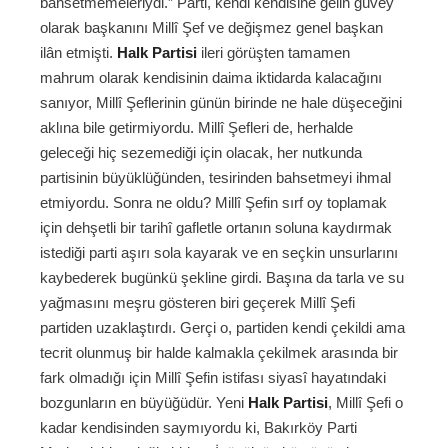
bahsetmemeleriydi.” Parti, kendi kendisine gelin güvey
olarak başkanını Millî Şef ve değişmez genel başkan
ilân etmişti.
Halk Partisi
ileri görüşten tamamen
mahrum olarak kendisinin daima iktidarda kalacağını
sanıyor, Millî Şeflerinin günün birinde ne hale düşeceğini
aklına bile getirmiyordu. Millî Şefleri de, herhalde
geleceği hiç sezemediği için olacak, her nutkunda
partisinin büyüklüğünden, tesirinden bahsetmeyi ihmal
etmiyordu. Sonra ne oldu? Millî Şefin sırf oy toplamak
için dehşetli bir tarihî gafletle ortanın soluna kaydırmak
istediği parti aşırı sola kayarak ve en seçkin unsurlarını
kaybederek bugünkü şekline girdi. Başına da tarla ve su
yağmasını meşru gösteren biri geçerek Millî Şefi
partiden uzaklaştırdı. Gerçi o, partiden kendi çekildi ama
tecrit olunmuş bir halde kalmakla çekilmek arasında bir
fark olmadığı için Millî Şefin istifası siyasî hayatındaki
bozgunların en büyüğüdür. Yeni
Halk Partisi
, Millî Şefi o
kadar kendisinden saymıyordu ki, Bakırköy Parti