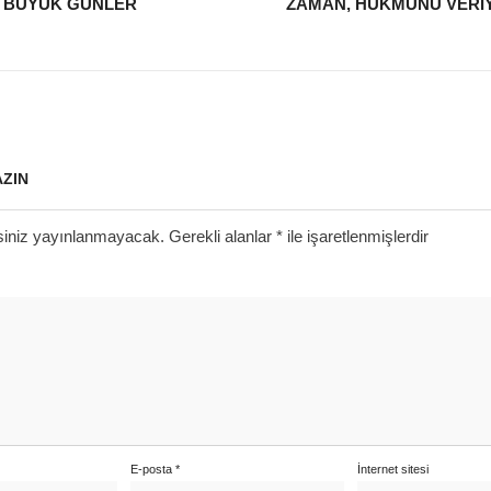
BÜYÜK GÜNLER
ZAMÂN, HÜKMÜNÜ VERI
AZIN
siniz yayınlanmayacak.
Gerekli alanlar
*
ile işaretlenmişlerdir
E-posta
*
İnternet sitesi