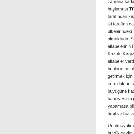
zamana kadar
başlaması
Tü
tarafından kı
iki taraftan d
ülkelerindeki
almaktadır. S
alfabelerinin 
Kazak, Kırgı
alfabeler vard
bunların ne ol
getirmek için
kurulduktan s
büyüğüne kad
hariciyesinin 
yapamasa bil
ümit ve hız 
Unutmayalım 
büyük devletl