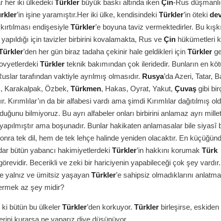
 her iki ülkedeki
Türkler
büyük baskı altında iken
Çin
-Rus düşmanlı
rkler
’in işine yaramıştır.Her iki ülke, kendisindeki
Türkler
’in öteki
dev
şkırtılması endişesiyle
Türkler
’e boyuna taviz vermektedirler. Bu kışk
a yapıldığı için tavizler birbirini kovalamakta, Rus ve
Çin
hükümetleri k
Türkler
’den her gün biraz tadaha çekinir hale geldikleri için
Türkler
ge
ovyetlerdeki
Türkler
teknik bakımından çok ileridedir. Bunların en kötü
Ruslar tarafından vaktiyle ayrılmış olmasıdır.
Rusya
’da Azeri, Tatar, B
z, Karakalpak, Özbek,
Türkmen
, Hakas, Oyrat, Yakut,
Çuvaş
gibi bi
ır. Kırımlılar’ın da bir alfabesi vardı ama şimdi Kırımlılar dağıtılmış ol
duğunu bilmiyoruz. Bu ayrı alfabeler onları birbirini anlamaz ayrı millet
 yapılmıştır ama boşunadır. Bunlar hakikaten anlamasalar bile siyasî bi
onra tek dil, hem de tek lehçe halinde yeniden olacaktır. En küçüğün
ar bütün yabancı hakimiyetlerdeki
Türkler
’in hakkını korumak
Türk
görevidir. Becerikli ve zeki bir hariciyenin yapabileceği çok şey vardır
e yalnız ve ümitsiz yaşayan
Türkler
’e sahipsiz olmadıklarını anlatma
vermek az şey midir?
ki bütün bu ülkeler
Türkler
’den korkuyor.
Türkler
birleşirse, eskiden 
erini kurarsa ne yaparız diye düşünüyor.