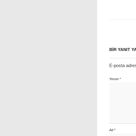
BIR YANIT Y
E-posta adre
Yorum
*
Ad
*