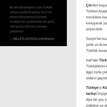
Çin
’den kaça
Biz tek dayanağımız olan Türklük
Türkleri Arap
ruhunu unutarak yerine Tanrı’nın
mevkilere ka
belası hümanizmayı koymak
suretiyle bizi ayakta tutan tek gücü,
konuşarak ye
milli şuurla milli ruhu silmeye
eriyecektir.
çalışıyoruz.
Suriye’nin k
—
MİLLETLERİ RÛHLANDIRMAK
şehir ve tica
Türklük burada
Irak’taki
Türk
Türklüklerini
ilgiyi zorla ç
onların gayre
Türkiye
’yi
Kı
tarihçi
Dışişl
diye bir şey 
milletine ve d