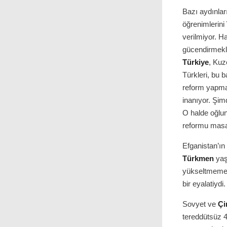
Bazı aydınları
öğrenimlerini
verilmiyor. Ha
gücendirmekl
Türkiye
, Kuz
Türkleri, bu b
reform yapmak
inanıyor. Şim
O halde oğlun
reformu masald
Efganistan’ın
Türkmen
yaş
yükseltmemek 
bir eyalatiydi
Sovyet ve
Çi
tereddütsüz 