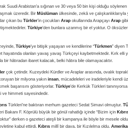
rak Suudi Arabistan’a sığınan ve 30 veya 50 bin kişi olduğu söylenen
laşmak üzeredir. Bir
Müslüman
ülkesinde, zekâ ve çalışkanlıklarıyla
dar çıkan bu
Türkler
’in çocukları
Arap
okullarında Arapçayı
Arap
gibi
tişmektedirler.
Türkiye
’den bunlara uzanmış bir el yoktur. O öksüzle
uzeyinde,
Türkiye
’ye bitişik yaşayan ve kendilerine “
Türkmen
” diyen T
ret hayatında olanları yavaş yavaş Türkçeyi kaybetmektedir. Kırk elli y
 bir hâtıradan ibaret kalacak, belki hâtıra bile olamayacaktır.
ler
çok çetindir. Kuzeydeki Kürdler ve Araplar arasında, ovalık toprak
 koruyan bir milyona yakın
insan
, mücadeleleri ve iradeleriyle kendi üz
ekmek başarısını gösteriyorlar.
Türkiye
’de Kerkük Türkleri tanınıyorsa 
ti ve himmeti sayesindedir.
brıs
Türkleri’ne baktıran merhum gazeteci Sedat Simavi olmuştur.
TÜ
eri Bakanı F. Köprülü büyük bir gönül rahatlığı içinde “Bizim için
Kıbrı
yoktur” derken o gazeteci ateşli bir kampanya ile böyle bir mesele ol
evletine kabul ettirdi.
Kıbrıs
millî bir dava, bir Kızılelma oldu.
Amerika