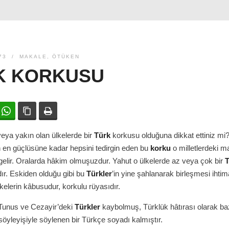
73
MAKALE
,
ÖTÜKEN
K KORKUSU
ok
witter
WhatsApp
Bağlanıyı kopyala
Yazdır
eya yakın olan ülkelerde bir
Türk
korkusu olduğuna dikkat ettiniz mi
 en güçlüsüne kadar hepsini tedirgin eden bu
korku
o milletlerdeki m
gelir. Oralarda hâkim olmuşuzdur. Yahut o ülkelerde az veya çok bir
T
dır. Eskiden olduğu gibi bu
Türkler
’in yine şahlanarak birleşmesi ihti
kelerin kâbusudur, korkulu rüyasıdır.
 Tunus ve Cezayir’deki
Türkler
kaybolmuş, Türklük hâtırası olarak ba
öyleyişiyle söylenen bir Türkçe soyadı kalmıştır.