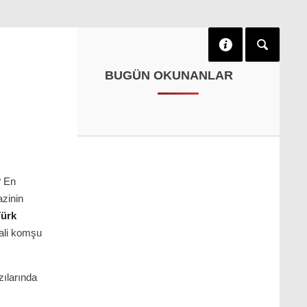
BUGÜN OKUNANLAR
? En
azinin
ürk
mali komşu
zılarında