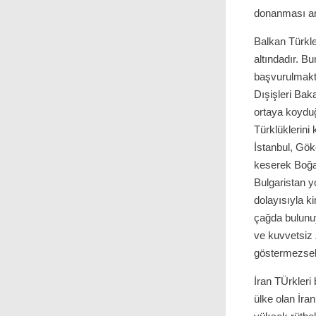
donanması a
Balkan Türkle
altındadır. Bu
başvurulmakta
Dışişleri Bak
ortaya koyduğ
Türklüklerini
İstanbul, Gök
keserek Boğa
Bulgaristan yo
dolayısıyla 
çağda bulunuy
ve kuvvetsiz
göstermezse
İran TÜrkleri
ülke olan İra