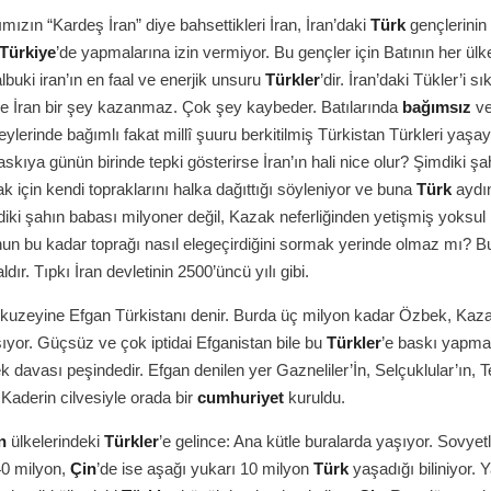
mızın “Kardeş İran” diye bahsettikleri İran, İran’daki
Türk
gençlerinin
Türkiye
’de yapmalarına izin vermiyor. Bu gençler için Batının her ülk
lbuki iran’ın en faal ve enerjik unsuru
Türkler
’dir. İran’daki Tükler’i 
e İran bir şey kazanmaz. Çok şey kaybeder. Batılarında
bağımsız
ve
eylerinde bağımlı fakat millî şuuru berkitilmiş Türkistan Türkleri yaşay
askıya günün birinde tepki gösterirse İran’ın hali nice olur? Şimdiki şa
 için kendi topraklarını halka dağıttığı söyleniyor ve buna
Türk
aydın
diki şahın babası milyoner değil, Kazak neferliğinden yetişmiş yoksul b
un bu kadar toprağı nasıl elegeçirdiğini sormak yerinde olmaz mı? B
ır. Tıpkı İran devletinin 2500’üncü yılı gibi.
 kuzeyine Efgan Türkistanı denir. Burda üç milyon kadar Özbek, Kaz
ıyor. Güçsüz ve çok iptidai Efganistan bile bu
Türkler
’e baskı yapmak
davası peşindedir. Efgan denilen yer Gazneliler’İn, Selçuklular’ın, Tem
. Kaderin cilvesiyle orada bir
cumhuriyet
kuruldu.
n
ülkelerindeki
Türkler
’e gelince: Ana kütle buralarda yaşıyor. Sovyet
40 milyon,
Çin
’de ise aşağı yukarı 10 milyon
Türk
yaşadığı biliniyor. 