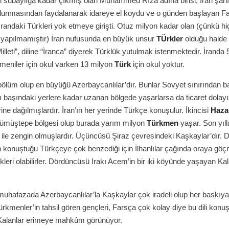
i subaylığa kadar çıkmış olan Muhammed Rıza adına birisi, İran şahı
ulunmasından faydalanarak idareye el koydu ve o günden başlayan F
 , İrandaki Türkleri yok etmeye girişti. Otuz milyon kadar olan (çünkü hi
 yapılmamıştır) İran nufusunda en büyük unsur
TÜrkler
olduğu halde 
Milleti”, diline “İranca” diyerek Türklük yutulmak istenmektedir. İranda 
meniler için okul varken 13 milyon
Türk
için okul yoktur.
bölüm olup en büyüğü Azerbaycanlılar’dır. Bunlar Sovyet sınırından b
ı başındaki yerlere kadar uzanan bölgede yaşarlarsa da ticaret dolayı
rine dağılmışlardır. İran’ın her yerinde Türkçe konuşulur. İkincisi
Haza
Gümüştepe bölgesi olup burada yarım milyon
Türkmen
yaşar. Son yıll
ile zengin olmuşlardır. Üçüncüsü Şiraz çevresindeki Kaşkaylar’dır. Di
 konuştuğu Türkçeye çok benzediği için İlhanlılar çağında oraya gö
leri olabilirler. Dördüncüsü Irakı Acem’in bir iki köyünde yaşayan Ka
 muhafazada Azerbaycanlılar’la Kaşkaylar çok iradeli olup her baskıya
ürkmenler’in tahsil gören gençleri, Farsça çok kolay diye bu dili konu
. Kalanlar erimeye mahkûm görünüyor.