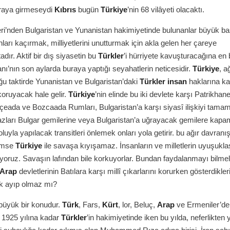
raya girmeseydi
Kıbrıs
bugün
Türkiye
’nin 68 vilâyeti olacaktı.
ri’nden Bulgaristan ve Yunanistan hakimiyetinde bulunanlar büyük ba
nları kaçırmak, milliyetlerini unutturmak için akla gelen her çareye
dır. Aktif bir dış siyasetin bu
Türkler
’i hürriyete kavuşturacağına en 
anı’nın son aylarda buraya yaptığı seyahatlerin neticesidir.
Türkiye
, a
u taktirde Yunanistan ve Bulgaristan’daki
Türkler
insan
haklarına ka
 koruyacak hale gelir.
Türkiye
’nin elinde bu iki devlete karşı Patrikhane
çeada ve Bozcaada Rumları, Bulgaristan’a karşı siyasî ilişkiyi tamamı
zları Bulgar gemilerine veya Bulgaristan’a uğrayacak gemilere kapa
luyla yapılacak transitleri önlemek onları yola getirir. bu ağır davranı
kimse
Türkiye
ile savaşa kıyışamaz. İnsanların ve milletlerin uyuşuklaş
oruz. Savaşın lafından bile korkuyorlar. Bundan faydalanmayı bilmel
Arap
devletlerinin Batılara karşı millî çıkarlarını korurken gösterdikler
k ayıp olmaz mı?
 büyük bir konudur.
Türk
, Fars,
Kürt
, lor, Beluç,
Arap
ve Ermeniler’den
n 1925 yılına kadar
Türkler
’in hakimiyetinde iken bu yılda, neferlikten 