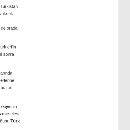
 Türkistan
 yüksek
r de orada
ürkleri’in
ıl sonra
larında
erlerine
bu sırf
rkiye
’nin
s
meselesi
duğunu
Türk