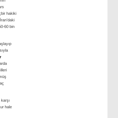
nın
ars
çbir hakiki
İran’daki
50-60 bin
aşlayıp
sıyla
r
arda
lleri
çmüş
laç
 karşı
şur hale