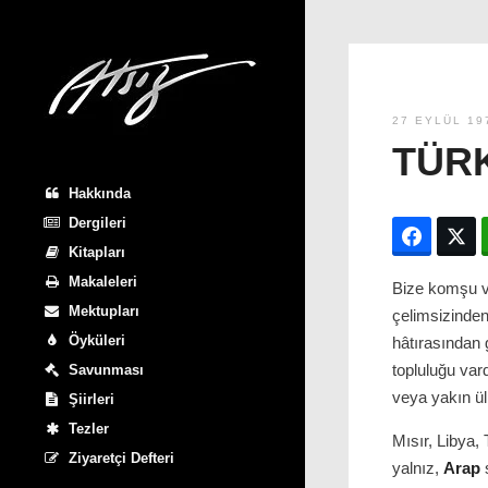
27 EYLÜL 19
TÜR
Hakkında
Dergileri
Facebo
T
Kitapları
Makaleleri
Bize komşu v
Mektupları
çelimsizinden
Öyküleri
hâtırasından 
topluluğu var
Savunması
veya yakın ül
Şiirleri
Tezler
Mısır, Libya,
Ziyaretçi Defteri
yalnız,
Arap
s