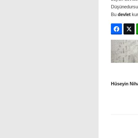
Düşünedursun
Bu
devlet
kur
Facebo
T
Hüseyin Niha