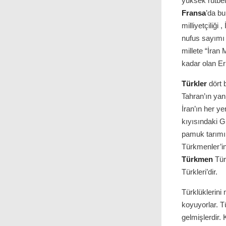
yüksek rütbel
Fransa
’da b
milliyetçiliği
nufus sayımı
millete “İran 
kadar olan Er
Türkler
dört 
Tahran’ın yan
İran’ın her ye
kıyısındaki 
pamuk tarımı 
Türkmenler’in
Türkmen
Türk
Türkleri’dir.
Türklüklerini
koyuyorlar. T
gelmişlerdir