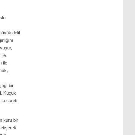
skı
büyük delil
ğırlığını
vuşur,
 ile
 ile
mak,
ş
tığı bir
i. Küçük
i cesareti
 kuru bir
yetişerek