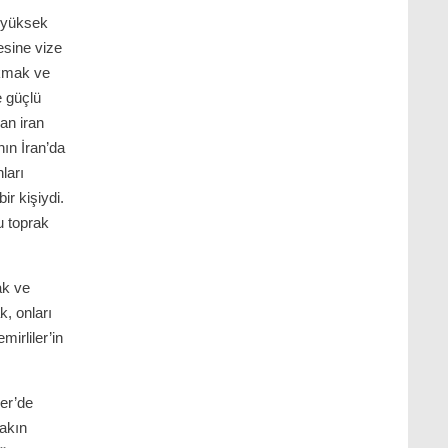
 yüksek
esine vize
sıkmak ve
 güçlü
an iran
hın İran’da
ları
ir kişiydi.
u toprak
ak ve
, onları
irliler’in
ler’de
Yakın