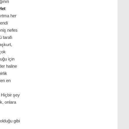
ğının
let
ırtma her
endi
niş nefes
 tarafı
aşkurt,
rçok
duğu için
ler haline
rlik
den en
. Hiçbir şey
k, onlara
olduğu gibi