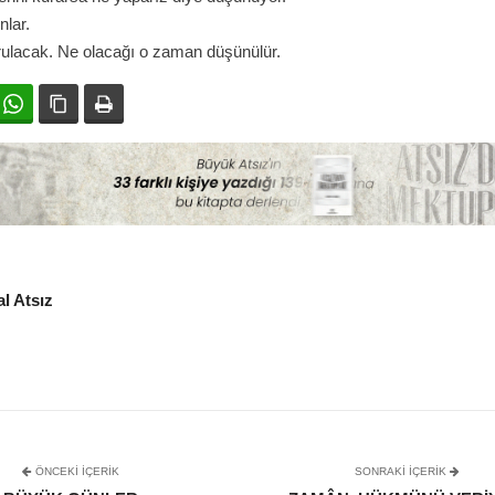
lar.
ulacak. Ne olacağı o zaman düşünülür.
ok
witter
WhatsApp
Bağlanıyı kopyala
Yazdır
l Atsız
ÖNCEKI İÇERIK
SONRAKI IÇERIK