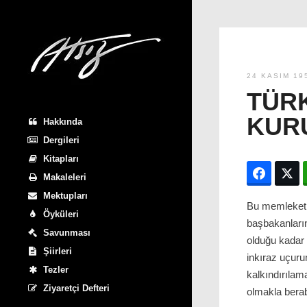
24 KASIM 19
TÜRK
KUR
Hakkında
Dergileri
Kitapları
Facebo
T
Makaleleri
Mektupları
Bu memleket 
Öyküleri
başbakanların
Savunması
olduğu kadar
Şiirleri
inkıraz uçuru
Tezler
kalkındırılam
Ziyaretçi Defteri
olmakla berab