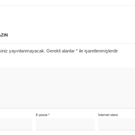
AZIN
siniz yayınlanmayacak.
Gerekli alanlar
*
ile işaretlenmişlerdir
E-posta
*
İnternet sitesi