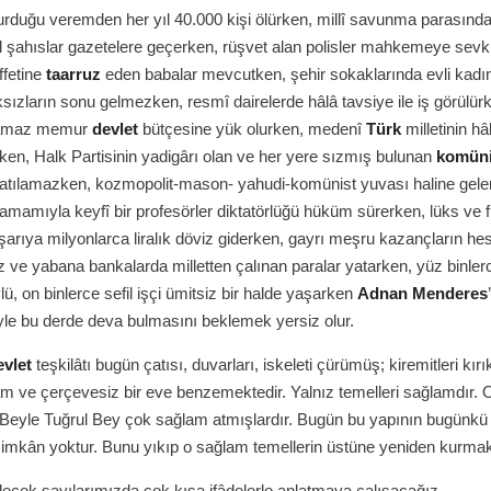
urduğu veremden her yıl 40.000 kişi ölürken, millî savunma parasınd
il şahıslar gazetelere geçerken, rüşvet alan polisler mahkemeye sevk 
iffetine
taarruz
eden babalar mevcutken, şehir sokaklarında evli kadı
ksızların sonu gelmezken, resmî dairelerde hâlâ tavsiye ile iş görülürk
aramaz memur
devlet
bütçesine yük olurken, medenî
Türk
milletinin h
kken, Halk Partisinin yadigârı olan ve her yere sızmış bulunan
komüni
p atılamazken, kozmopolit-mason- yahudi-komünist yuvası haline gele
tamamıyla keyfî bir profesörler diktatörlüğü hüküm sürerken, lüks ve 
ışarıya milyonlarca liralık döviz giderken, gayrı meşru kazançların hes
z ve yabana bankalarda milletten çalınan paralar yatarken, yüz binler
ü, on binlerce sefil işçi ümitsiz bir halde yaşarken
Adnan Menderes
yle bu derde deva bulmasını beklemek yersiz olur.
evlet
teşkilâtı bugün çatısı, duvarları, iskeleti çürümüş; kiremitleri kırık
m ve çerçevesiz bir eve benzemektedir. Yalnız temelleri sağlamdır.
 Beyle Tuğrul Bey çok sağlam atmışlardır. Bugün bu yapının bugünkü
imkân yoktur. Bunu yıkıp o sağlam temellerin üstüne yeniden kurmak
ecek sayılarımızda çok kısa ifâdelerle anlatmaya çalışacağız.