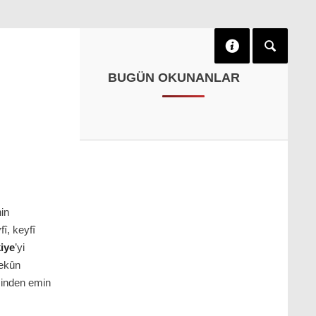
BUGÜN OKUNANLAR
nin
î, keyfî
iye
’yi
ekûn
isinden emin