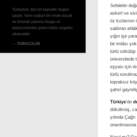
Sefaletin doğ
Türkçülük, dün bir kaynaktı; bugün
askerî ve siv
çaydır. Yarın coşkun bir ırmak olacak
öz kızlarının 
ve önünde yabancı duygu ve
düşüncelerden gelen bütün engeller
saldıran ahlâ
yıkılacaktır.
yığın işe y
bir imlâsı yo
—
TÜRKÇÜLÜK
türlü sökülü
üniversitede 
eşyası için d
türlü sorulma
topraksız köyl
şahsî gayreti
Türkiye
’de
d
dökülmüş, ca
yılında Çağrı
onarılmasına 
Nasıl mı? Gel