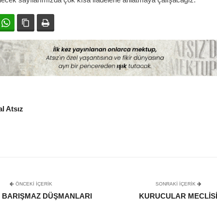
ok
witter
WhatsApp
Bağlanıyı kopyala
Yazdır
l Atsız
ÖNCEKI İÇERIK
SONRAKI IÇERIK
N BARIŞMAZ DÜŞMANLARI
KURUCULAR MECLIS