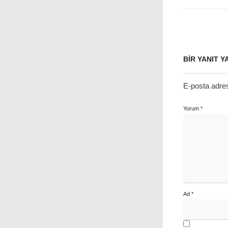
BIR YANIT Y
E-posta adre
Yorum
*
Ad
*