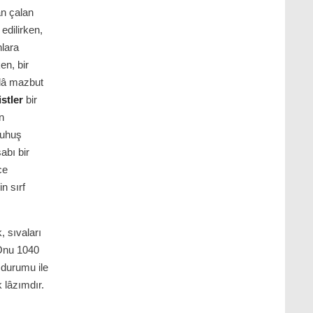
an çalan
edilirken,
nlara
en, bir
âlâ mazbut
stler
bir
n
fuhuş
abı bir
ce
’in sırf
, sıvaları
 Onu 1040
 durumu ile
 lâzımdır.