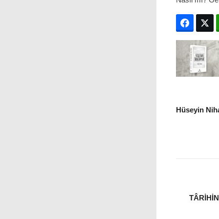
Facebo
T
Hüseyin Niha
TÂRIHI