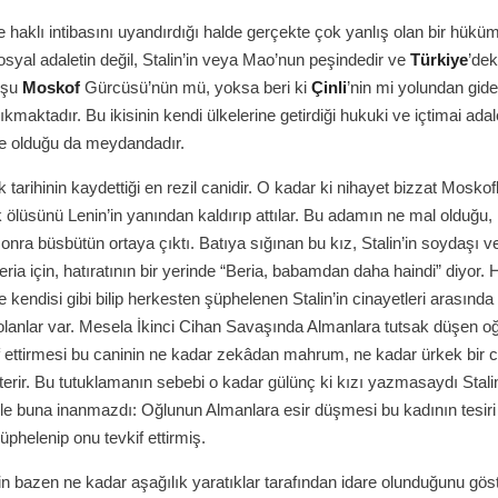
e haklı intibasını uyandırdığı halde gerçekte çok yanlış olan bir hük
sosyal adaletin değil, Stalin’in veya Mao’nun peşindedir ve
Türkiye
’dek
 şu
Moskof
Gürcüsü’nün mü, yoksa beri ki
Çinli
’nin mi yolundan gide
maktadır. Bu ikisinin kendi ülkelerine getirdiği hukuki ve içtimai adale
ile olduğu da meydandadır.
ık tarihinin kaydettiği en rezil canidir. O kadar ki nihayet bizzat Moskof
 ölüsünü Lenin’in yanından kaldırıp attılar. Bu adamın ne mal olduğu, 
sonra büsbütün ortaya çıktı. Batıya sığınan bu kız, Stalin’in soydaşı v
eria için, hatıratının bir yerinde “Beria, babamdan daha haindi” diyor.
e kendisi gibi bilip herkesten şüphelenen Stalin’in cinayetleri arasında c
olanlar var. Mesela İkinci Cihan Savaşında Almanlara tutsak düşen o
if ettirmesi bu caninin ne kadar zekâdan mahrum, ne kadar ürkek bir 
erir. Bu tutuklamanın sebebi o kadar gülünç ki kızı yazmasaydı Stalin
le buna inanmazdı: Oğlunun Almanlara esir düşmesi bu kadının tesiri 
şüphelenip onu tevkif ettirmiş.
etin bazen ne kadar aşağılık yaratıklar tarafından idare olunduğunu gös