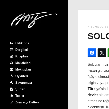
7 TEMMUZ 19
SOL
Hakkında
Dergileri
Facebo
T
Kitapları
Makaleleri
Solcuların bir
Mektupları
insan
gibi ac
Öyküleri
“şöyle olmuşt
bilgin veya p
Savunması
Türkiye
’sind
Şiirleri
devlet
sistem
Tezler
etmesine ra
Ziyaretçi Defteri
aldanmıştı. K