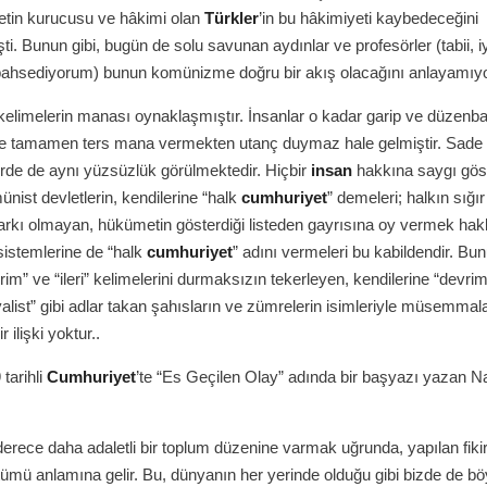
etin kurucusu ve hâkimi olan
Türkler
’in bu hâkimiyeti kaybedeceğini
. Bunun gibi, bugün de solu savunan aydınlar ve profesörler (tabii, iy
 bahsediyorum) bunun komünizme doğru bir akış olacağını anlayamıyo
limelerin manası oynaklaşmıştır. İnsanlar o kadar garip ve düzenb
eye tamamen ters mana vermekten utanç duymaz hale gelmiştir. Sade 
lerde de aynı yüzsüzlük görülmektedir. Hiçbir
insan
hakkına saygı gös
ünist devletlerin, kendilerine “halk
cumhuriyet
” demeleri; halkın sığır
rkı olmayan, hükümetin gösterdiği listeden gayrısına oy vermek hak
istemlerine de “halk
cumhuriyet
” adını vermeleri bu kabildendir. Bun
im” ve “ileri” kelimelerini durmaksızın tekerleyen, kendilerine “devrimci”
yalist” gibi adlar takan şahısların ve zümrelerin isimleriyle müsemmala
 ilişki yoktur..
tarihli
Cumhuriyet
’te “Es Geçilen Olay” adında bir başyazı yazan N
derece daha adaletli bir toplum düzenine varmak uğrunda, yapılan fiki
tümü anlamına gelir. Bu, dünyanın her yerinde olduğu gibi bizde de böy