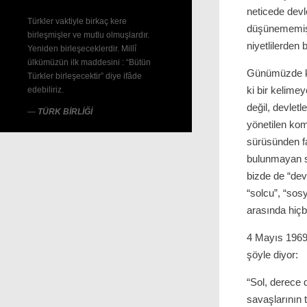
neticede devl
Türkler vaktiyle birkaç kere
düşünememişti
birleşmişler ve mutlu olmuşlardır.
niyetlilerden
Yeniden birleşeceklerdir. Millî
ülkümüzün ilk maddesini : “Bütün
Günümüzde ke
Türkler birleşecektir” diye ifâde
ki bir kelim
edebiliriz.
değil, devlet
—
TÜRK BİRLİĞİ
yönetilen kom
sürüsünden fa
bulunmayan s
bizde de “devr
“solcu”, “sos
arasında hiçbir
4 Mayıs 1969 
şöyle diyor:
“Sol, derece 
savaşlarının 