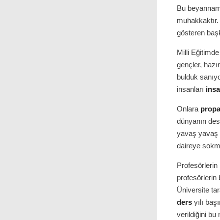
Bu beyanname
muhakkaktır. 
gösteren başka
Milli Eğitimde
gençler, hazır
bulduk sanıyo
insanları
ins
Onlara
prop
dünyanın des
yavaş yavaş a
daireye sokm
Profesörlerin
profesörlerin
Üniversite ta
ders
yılı başı
verildiğini bu