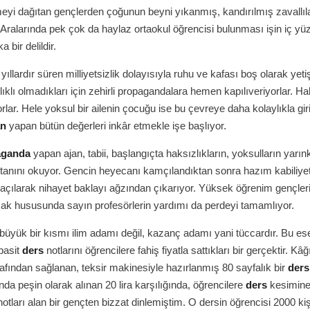
yi dağıtan gençlerden çoğunun beyni yıkanmış, kandırılmış zavallıl
Aralarında pek çok da haylaz ortaokul öğrencisi bulunması işin iç yü
 bir delildir.
 yıllardır süren milliyetsizlik dolayısıyla ruhu ve kafası boş olarak yet
lıklı olmadıkları için zehirli propagandalara hemen kapılıveriyorlar. Ha
rlar. Hele yoksul bir ailenin çocuğu ise bu çevreye daha kolaylıkla gir
an
yapan bütün değerleri inkâr etmekle işe başlıyor.
aganda
yapan ajan, tabii, başlangıçta haksızlıkların, yoksulların yarın
tanını okuyor. Gencin heyecanı kamçılandıktan sonra hazım kabiliyet
çılarak nihayet baklayı ağzından çıkarıyor. Yüksek öğrenim gençlerin
ak hususunda sayın profesörlerin yardımı da perdeyi tamamlıyor.
 büyük bir kısmı ilim adamı değil, kazanç adamı yani tüccardır. Bu es
 basit
ders
notlarını öğrencilere fahiş fiyatla sattıkları bir gerçektir. Kâğ
rafından sağlanan, teksir makinesiyle hazırlanmış 80 sayfalık bir
ders
nda peşin olarak alınan 20 lira karşılığında, öğrencilere
ders
kesimine
 notları alan bir gençten bizzat dinlemiştim. O dersin öğrencisi 2000 kiş