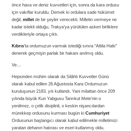
önce hava ve deniz kuvvetleri için, sonra da kara ordusu
için vakıflar kuruldu. Demek ki ordulara sade hükümet
değil,
millet
de bir şeyler verecekti. Milletin vermeye ne
kadar istekli olduğu, Trakya’ya yürütülen askeri birliklere
verdikleriyle ortaya çıktı.
Kıbrıs
’ta ordumuzun varmak istediği sınıra “Attila Hattı”
denerek geçmişin parlak bir hakanı anılmış oldu.
Ve…
Hepsinden mühim olarak da Silâhlı Kuvvetler Günü
olarak kabul edilen 26 Ağustosta Kara Ordumuzun
kuruluşunun 2183. yılı kutlandı. Yani milattan önce 209
yılında büyük Kun Yabgusu Tanrıkut Mete’nin o
yenilmez, o çelik disiplinli, o keskin nişancılardan
mürekkep ordusunu kurması bugün ki
Cumhuriyet
Ordusunun başlangıcı olarak kabul edilmekle milletimizi
yaratan dehanın hatırası ve eseri kutlanmış oldu.