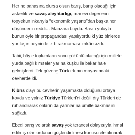
Her ne pahasına olursa olsun barış, barış olacağı için
askerlik ve
savaş aleyhtarlığı
, manevi değerlerin
topyekun inkarıyla ‘‘ekonomik yaşantı’’dan başka her
düşüncenin reddi… Manzara buydu. Basın yoluyla
bunun öyle bir propagandası yapılıyordu ki yüz binlerce
yurttaşın beyninde iz bırakmaması imkânsızdı.
Tabii, böyle toplumların sonu çöküntü olacağı için millete,
yurda bağlı kimseler yarına kuşku ile bakar hale
gelmişlerdi. Tek güvenç
Türk
ırkının mayasındaki
cevherde idi.
Kıbrıs
olayı bu cevherin yaşamakta olduğunu ortaya
koydu ve yalnız
Türkiye
Türkleri’ni değil, dış Türkleri de
ruhlandırarak onların da yarınlarına ümitle bakmasını
sağladı.
Ebedi barış ve artık
savaş
yok teranesi dolayısıyla ihmal
edilmiş olan ordunun güçlendirilmesi konusu ele alınarak