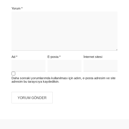
Yorum
*
Ad
*
E-posta
*
İnternet sitesi
Daha sonraki yorumlarımda kullanılması için adım, e-posta adresim ve site
adresim bu tarayıcıya kaydedilsin.