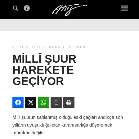
9 EYLÜL 1974
MAKALE
,
ÖTÜKEN
MILLÎ ŞUUR
HAREKETE
GEÇIYOR
Facebook
Twitter
WhatsApp
Bağlanıyı kopyala
Yazdır
Milli şuurun şahlanmış olduğu eski çağları andıkça son
yılların uyuşukluğundan karamsarlığa düşmemek
mümkün değildi.