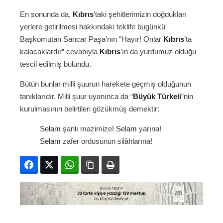
En sonunda da,
Kıbrıs
’taki şehitlerimizin doğdukları
yerlere getirilmesi hakkındaki teklife bugünkü
Başkomutan Sancar Paşa’nın “Hayır! Onlar
Kıbrıs
’ta
kalacaklardır” cevabıyla
Kıbrıs
’ın da yurdumuz olduğu
tescil edilmiş bulundu.
Bütün bunlar milli şuurun harekete geçmiş olduğunun
tanıklarıdır. Milli şuur uyanınca da “
Büyük Türkeli
”nin
kurulmasının belirtileri gözükmüş demektir:
Selam
şanlı mazimize!
Selam
yarına!
Selam
zafer ordusunun silâhlarına!
Facebook
Twitter
WhatsApp
Bağlanıyı kopyala
Yazdır