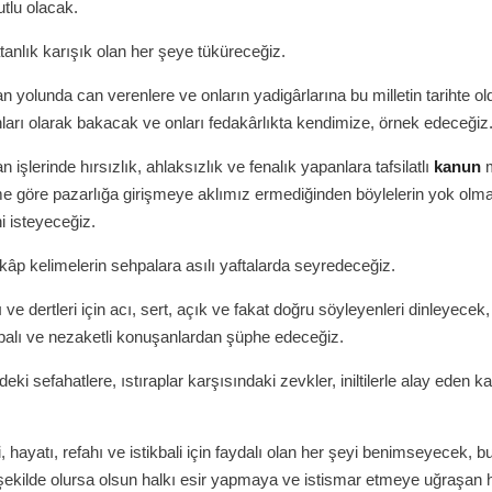
tlu olacak.
tanlık karışık olan her şeye tüküreceğiz.
n yolunda can verenlere ve onların yadigârlarına bu milletin tarihte ol
nları olarak bakacak ve onları fedakârlıkta kendimize, örnek edeceğiz
 işlerinde hırsızlık, ahlaksızlık ve fenalık yapanlara tafsilatlı
kanun
m
 göre pazarlığa girişmeye aklımız ermediğinden böylelerin yok olma
i isteyeceğiz.
ikâp kelimelerin sehpalara asılı yaftalarda seyredeceğiz.
 ve dertleri için acı, sert, açık ve fakat doğru söyleyenleri dinleyecek, t
alı ve nezaketli konuşanlardan şüphe edeceğiz.
ndeki sefahatlere, ıstıraplar karşısındaki zevkler, iniltilerle alay eden 
.
, hayatı, refahı ve istikbali için faydalı olan her şeyi benimseyecek, b
ekilde olursa olsun halkı esir yapmaya ve istismar etmeye uğraşan 