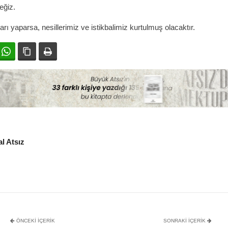
eğiz.
rı yaparsa, nesillerimiz ve istikbalimiz kurtulmuş olacaktır.
ok
witter
WhatsApp
Bağlanıyı kopyala
Yazdır
l Atsız
ÖNCEKI İÇERIK
SONRAKI IÇERIK