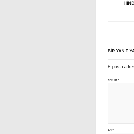
HIN
BIR YANIT Y
E-posta adre
Yorum
*
Ad
*