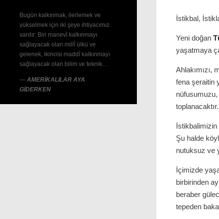
Bugün kalkınmak, ilerlemek ve
İstikbal, İsti
yükselmek için iki şeye ihtiyacımız
vardır: Biri manevî kalkınmayı
Yeni doğan
T
sağlayacak olan millî ülkü ve
yaşatmaya ça
gelenek, ikincisi maddî kalkınmayı
sağlayacak olan bilim ve teknik…
Ahlakımızı, m
—
AMERİKALILAR AYA
fena şeraitin
GİDERKEN
nüfusumuzu
toplanacaktır.
İstikbalimizi
Şu halde köyle
nutuksuz ve 
İçimizde yaşay
birbirinden a
beraber güle
tepeden baka