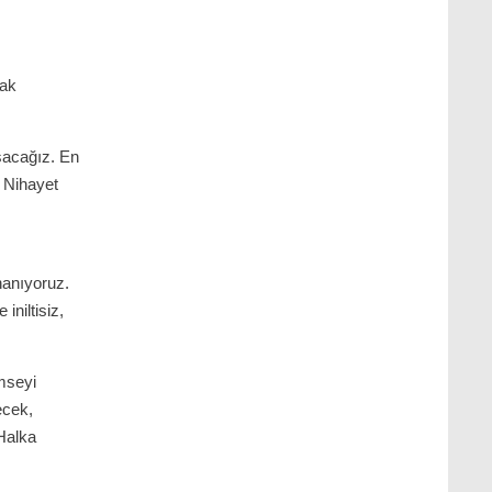
.
rak
ışacağız. En
. Nihayet
nanıyoruz.
iniltisiz,
imseyi
ecek,
Halka