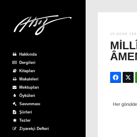
15 OCAK 193
MILL
ÂME
Hakkında
Dergileri
Kitapları
Facebo
T
Makaleleri
Mektupları
Öyküleri
Savunması
Her gönülde 
Şiirleri
Tezler
Ziyaretçi Defteri