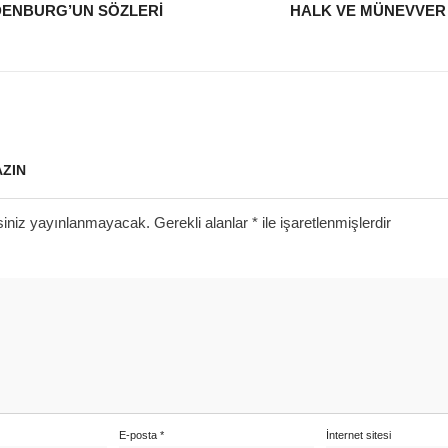
DENBURG’UN SÖZLERI
HALK VE MÜNEVVER
AZIN
siniz yayınlanmayacak.
Gerekli alanlar
*
ile işaretlenmişlerdir
E-posta
*
İnternet sitesi