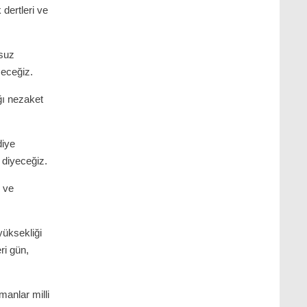
 dertleri ve
nsuz
eceğiz.
ğı nezaket
diye
 diyeceğiz.
e ve
yüksekliği
ri gün,
manlar milli