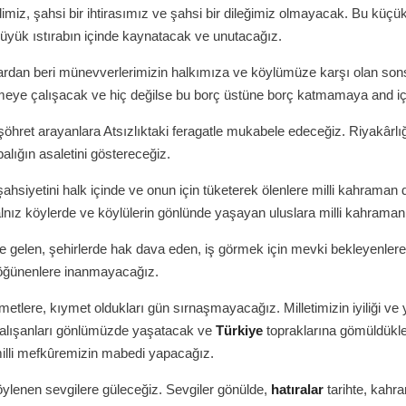
dimiz, şahsi bir ihtirasımız ve şahsi bir dileğimiz olmayacak. Bu küçük
 büyük ıstırabın içinde kaynatacak ve unutacağız.
ardan beri münevverlerimizin halkımıza ve köylümüze karşı olan so
eye çalışacak ve hiç değilse bu borç üstüne borç katmamaya and iç
şöhret arayanlara Atsızlıktaki feragatle mukabele edeceğiz. Riyakârlı
alığın asaletini göstereceğiz.
şahsiyetini halk içinde ve onun için tüketerek ölenlere milli kahraman 
lnız köylerde ve köylülerin gönlünde yaşayan uluslara milli kahraman
le gelen, şehirlerde hak dava eden, iş görmek için mevki bekleyenler
 öğünenlere inanmayacağız.
etlere, kıymet oldukları gün sırnaşmayacağız. Milletimizin iyiliği ve 
çalışanları gönlümüzde yaşatacak ve
Türkiye
topraklarına gömüldükle
illi mefkûremizin mabedi yapacağız.
ylenen sevgilere güleceğiz. Sevgiler gönülde,
hatıralar
tarihte, kahra