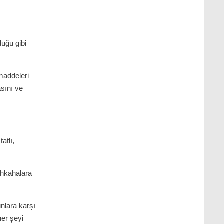
duğu gibi
.
addeleri
sını ve
atlı,
kahkahalara
unlara karşı
her şeyi