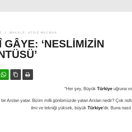
2
MAKALE
,
ATSIZ MECMUA
Î GÂYE: ‘NESLIMIZIN
NTÜSÜ’
ok
witter
WhatsApp
Bağlanıyı kopyala
Yazdır
“Her şey, Büyük
Türkiye
uğruna ve 
bir Arslan yatar. Bizim milli gönlümüzde yatan Arslan nedir? Çok nüfu
ilmi ve tekniği yüksek, büyük
Türkiye
’dir. Buna nası