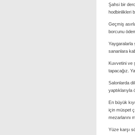
Şahsi bir der
hodbinlikleri
Geçmiş asırl
borcunu ödem
Yaygaralarla 
sananlara kab
Kuvvetini ve 
tapacağız. Ya
Salonlarda di
yaptıklarıyla
En büyük kıym
için müspet 
mezarlarını m
Yüze karşı sö