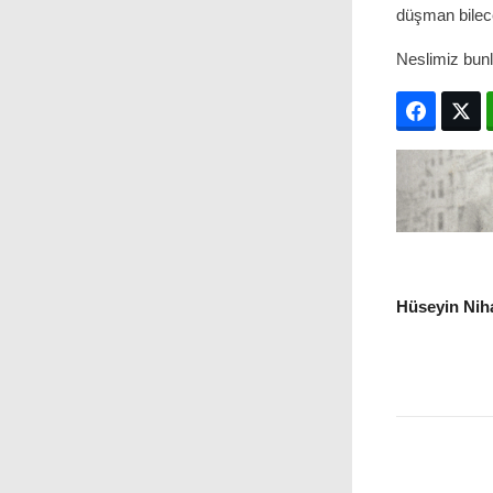
düşman bilec
Neslimiz bunla
Facebo
T
Hüseyin Niha