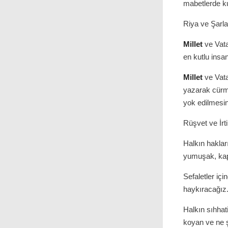
mabetlerde ku
Riya ve Şarla
Millet
ve Vata
en kutlu insa
Millet
ve Vatan
yazarak cürme
yok edilmesin
Rüşvet ve İrt
Halkın hakları
yumuşak, kap
Sefaletler içi
haykıracağız
Halkın sıhhati
koyan ve ne ş