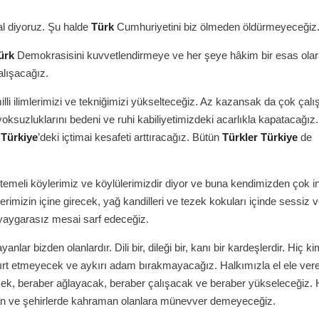
klal diyoruz. Şu halde
Türk
Cumhuriyetini biz ölmeden öldürmeyeceğiz
ürk
Demokrasisini kuvvetlendirmeye ve her şeye hâkim bir esas ola
lışacağız.
illi ilimlerimizi ve tekniğimizi yükselteceğiz. Az kazansak da çok çal
 yoksuzluklarını bedeni ve ruhi kabiliyetimizdeki acarlıkla kapatacağız
,
Türkiye
’deki içtimai kesafeti arttıracağız. Bütün
Türkler
Türkiye
de
n temeli köylerimiz ve köylülerimizdir diyor ve buna kendimizden çok i
rimizin içine girecek, yağ kandilleri ve tezek kokuları içinde sessiz ve 
yaygarasız mesai sarf edeceğiz.
anlar bizden olanlardır. Dili bir, dileği bir, kanı bir kardeşlerdir. Hiç k
yırt etmeyecek ve aykırı adam bırakmayacağız. Halkımızla el ele ver
cek, beraber ağlayacak, beraber çalışacak ve beraber yükseleceğiz. 
n ve şehirlerde kahraman olanlara münevver demeyeceğiz.