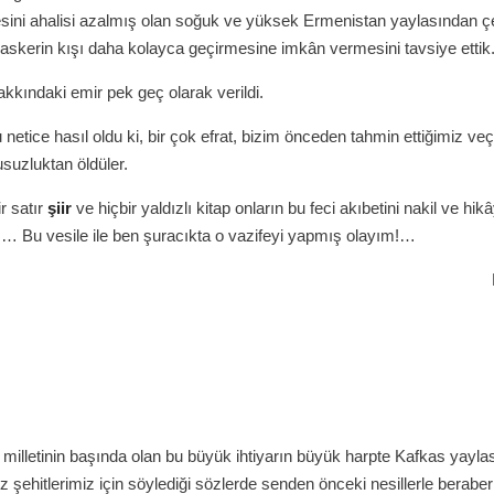
esini ahalisi azalmış olan soğuk ve yüksek Ermenistan yaylasından 
 askerin kışı daha kolayca geçirmesine imkân vermesini tavsiye ettik
kkındaki emir pek geç olarak verildi.
netice hasıl oldu ki, bir çok efrat, bizim önceden tahmin ettiğimiz veç
usuzluktan öldüler.
ir satır
şiir
ve hiçbir yaldızlı kitap onların bu feci akıbetini nakil ve hik
… Bu vesile ile ben şuracıkta o vazifeyi yapmış olayım!…
…
illetinin başında olan bu büyük ihtiyarın büyük harpte Kafkas yayla
 şehitlerimiz için söylediği sözlerde senden önceki nesillerle berabe