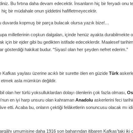
iniz. Bu fırtına daha devam edecektir. İnsanların hiç bir feryadı onu t
iç bir müdahale onun şiddetini hafifletmeyecektir.
bu duvarda kopmuş bir parça bulacak olursa yazık bize!…
a milletlerinin coşkun dalgaları, içinde henüz ayakta durabilmekte 
k için bir ejder gibi bu gedikten istifade edeceklerdir. Maalesef tarihim
ar gösterdiği hakikat budur. “Siyasî olan her şeyden nefret ederim.”
 Kafkas yaylası üzerine acıklı bir surette ölen en güzide
Türk
askerle
n etmek asla mümkün değildir.
il olan her türlü yoksulluklardan dolayı ölenlerin çok fazla olması,
Os
u’nun en iyi harp unsuru olan kahraman
Anadolu
askerlerini feci tarih
âve etti. Acaba bu, onların çektiği felâketlerin sonuncusu olacak mı idi
argâhı umumisine daha 1916 son baharından itibaren Kafkas’taki iki