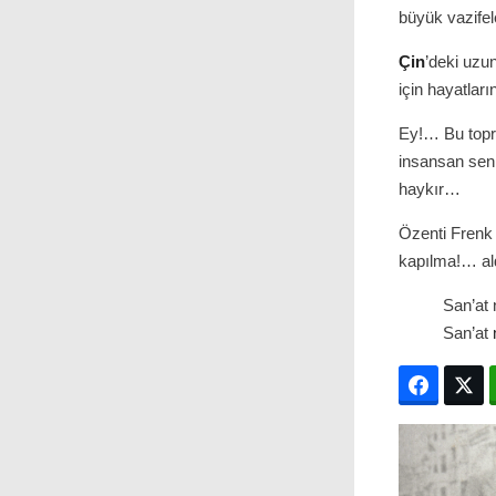
büyük vazifele
Çin
’deki uzun
için hayatlar
Ey!… Bu topr
insansan senin
haykır…
Özenti Frenk 
kapılma!… a
San’at 
San’at
Facebo
T