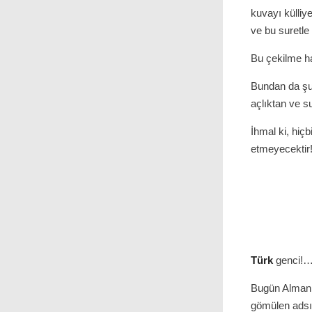
kuvayı külliy
ve bu suretle
Bu çekilme ha
Bundan da şu 
açlıktan ve s
İhmal ki, hiçb
etmeyecektir!
Türk
genci!
Bugün Alman m
gömülen adsız