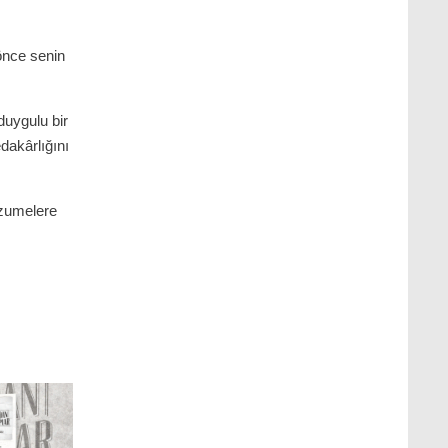
 önce senin
duygulu bir
edakârlığını
nzumelere