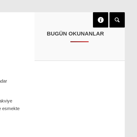
BUGÜN OKUNANLAR
adar
takviye
de esmekte