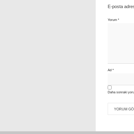
E-posta adre
Yorum
*
Ad
*
Daha sonraki yoru