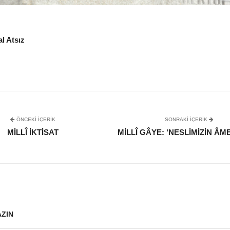
l Atsız
ÖNCEKI İÇERIK
SONRAKI IÇERIK
MILLÎ İKTISAT
MILLÎ GÂYE: ‘NESLIMIZIN Â
AZIN