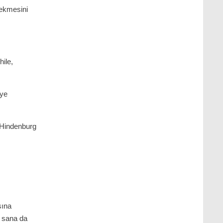
çekmesini
.
hile,
âye
Hindenburg
sına
r sana da