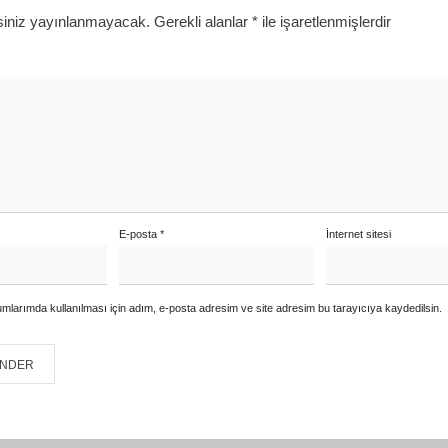
siniz yayınlanmayacak.
Gerekli alanlar
*
ile işaretlenmişlerdir
E-posta
*
İnternet sitesi
mlarımda kullanılması için adım, e-posta adresim ve site adresim bu tarayıcıya kaydedilsin.