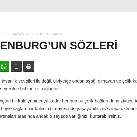
931
MAKALE
,
ATSIZ MECMUA
DENBURG’UN SÖZLERI
ok
witter
WhatsApp
Bağlanıyı kopyala
Yazdır
ı insanlık sevgileri ile değil, ulviyetçe ondan aşağı olmayan ve çelik k
everlikle birbirinize bağlanınız.
unçtan bir kale yapıncaya kadar her gün bu çelik bağları daha ziyade 
 böyle sağlam bir kalenin himayesinde yaşayabilir ve Avrupa üzerin
ırtınaları arasında ancak o sayede varlığınızı kurtarabilirsiniz.