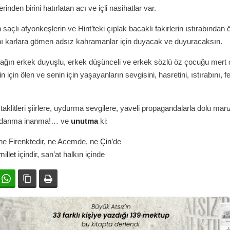
rinden birini hatırlatan acı ve içli nasihatlar var.
 saçlı afyonkeşlerin ve Hint’teki çıplak bacaklı fakirlerin ıstırabından
ını karlara gömen adsız kahramanlar için duyacak ve duyuracaksın.
ağın erkek duyuşlu, erkek düşünceli ve erkek sözlü öz çocuğu mert 
 için ölen ve senin için yaşayanların sevgisini, hasretini, ıstırabını, f
taklitleri şiirlere, uydurma sevgilere, yaveli propagandalarla dolu ma
ldanma inanma!… ve
unutma
ki:
ne Firenktedir, ne Acemde, ne
Çin
’de
millet
içindir, san’at halkın içinde
ok
witter
WhatsApp
Bağlanıyı kopyala
Yazdır