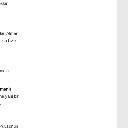
eskin
olan Alman
izin bize
rinin
manlı
ine yani bir
.”
 ordusunun