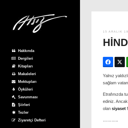
15 ARALIK 1
HIN
Hakkında
Dergileri
Facebo
T
Kitapları
Makaleleri
Yalnız yaldızl
Mektupları
sağlam vatans
Öyküleri
Etrafınızda t
Savunması
ediniz. Ancak
Şiirleri
olan
siyaset
f
Tezler
………..
Ziyaretçi Defteri