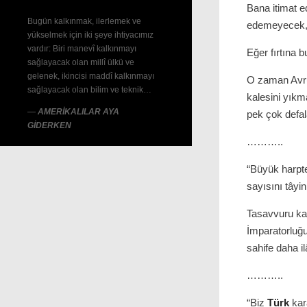
Bana itimat ed
Bugün kalkınmak, ilerlemek ve
edemeyecek, h
yükselmek için iki şeye ihtiyacımız
vardır: Biri manevî kalkınmayı
Eğer fırtına 
sağlayacak olan millî ülkü ve
gelenek, ikincisi maddî kalkınmayı
O zaman Avrup
sağlayacak olan bilim ve teknik…
kalesini yıkma
—
AMERİKALILAR AYA
pek çok defal
GİDERKEN
………..
“Büyük harpte
sayısını tâyi
Tasavvuru kab
İmparatorluğ
sahife daha il
………..
“Biz
Türk
kar