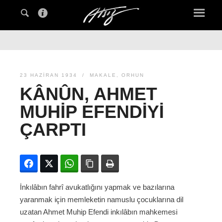
23 HAZIRAN 1934
MAKALE
,
ORHUN
KÂNÛN, AHMET
MUHIP EFENDIYI
ÇARPTI
Facebook
Twitter
WhatsApp
Bağlanıyı kopyala
Yazdır
İnkılâbın fahrî avukatlığını yapmak ve bazılarına
yaranmak için memleketin namuslu çocuklarına dil
uzatan Ahmet Muhip Efendi inkılâbın mahkemesi