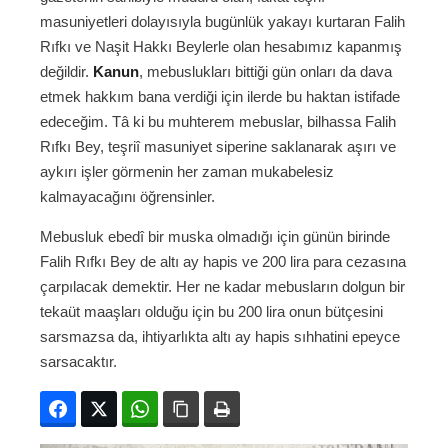
masuniyetleri dolayısıyla bugünlük yakayı kurtaran Falih
Rıfkı ve Naşit Hakkı Beylerle olan hesabımız kapanmış
değildir.
Kanun
, mebuslukları bittiği gün onları da dava
etmek hakkım bana verdiği için ilerde bu haktan istifade
edeceğim. Tâ ki bu muhterem mebuslar, bilhassa Falih
Rıfkı Bey, teşriî masuniyet siperine saklanarak aşırı ve
aykırı işler görmenin her zaman mukabelesiz
kalmayacağını öğrensinler.
Mebusluk ebedî bir muska olmadığı için günün birinde
Falih Rıfkı Bey de altı ay hapis ve 200 lira para cezasına
çarpılacak demektir. Her ne kadar mebusların dolgun bir
tekaüt maaşları olduğu için bu 200 lira onun bütçesini
sarsmazsa da, ihtiyarlıkta altı ay hapis sıhhatini epeyce
sarsacaktır.
Facebook
Twitter
WhatsApp
Bağlanıyı kopyala
Yazdır