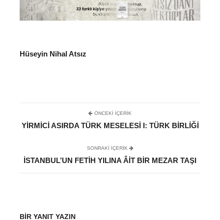
Hüseyin Nihal Atsız
ÖNCEKI İÇERIK
YIRMICI ASIRDA TÜRK MESELESI I: TÜRK BIRLIĞI
SONRAKI IÇERIK
İSTANBUL’UN FETIH YILINA ÂIT BIR MEZAR TAŞI
BIR YANIT YAZIN