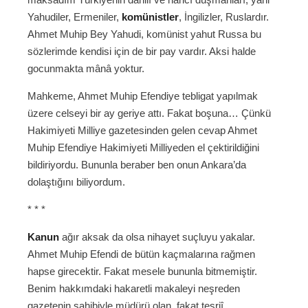
Yahudiler, Ermeniler,
komünistler
, İngilizler, Ruslardır.
Ahmet Muhip Bey Yahudi, komünist yahut Russa bu
sözlerimde kendisi için de bir pay vardır. Aksi halde
gocunmakta mânâ yoktur.
Mahkeme, Ahmet Muhip Efendiye tebligat yapılmak
üzere celseyi bir ay geriye attı. Fakat boşuna… Çünkü
Hakimiyeti Milliye gazetesinden gelen cevap Ahmet
Muhip Efendiye Hakimiyeti Milliyeden el çektirildiğini
bildiriyordu. Bununla beraber ben onun Ankara’da
dolaştığını biliyordum.
* * *
Kanun
ağır aksak da olsa nihayet suçluyu yakalar.
Ahmet Muhip Efendi de bütün kaçmalarına rağmen
hapse girecektir. Fakat mesele bununla bitmemiştir.
Benim hakkımdaki hakaretli makaleyi neşreden
gazetenin sahibiyle müdürü olan, fakat teşriî