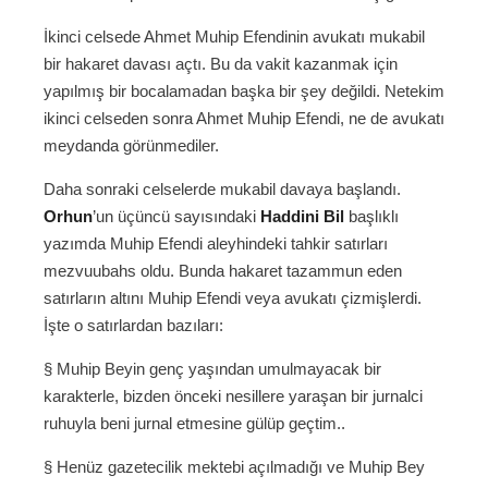
İkinci celsede Ahmet Muhip Efendinin avukatı mukabil
bir hakaret davası açtı. Bu da vakit kazanmak için
yapılmış bir bocalamadan başka bir şey değildi. Netekim
ikinci celseden sonra Ahmet Muhip Efendi, ne de avukatı
meydanda görünmediler.
Daha sonraki celselerde mukabil davaya başlandı.
Orhun
’un üçüncü sayısındaki
Haddini Bil
başlıklı
yazımda Muhip Efendi aleyhindeki tahkir satırları
mezvuubahs oldu. Bunda hakaret tazammun eden
satırların altını Muhip Efendi veya avukatı çizmişlerdi.
İşte o satırlardan bazıları:
§ Muhip Beyin genç yaşından umulmayacak bir
karakterle, bizden önceki nesillere yaraşan bir jurnalci
ruhuyla beni jurnal etmesine gülüp geçtim..
§ Henüz gazetecilik mektebi açılmadığı ve Muhip Bey