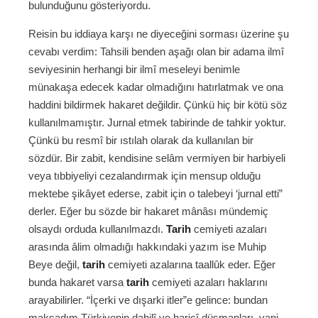
bulunduğunu gösteriyordu.
Reisin bu iddiaya karşı ne diyeceğini sorması üzerine şu
cevabı verdim: Tahsili benden aşağı olan bir adama ilmî
seviyesinin herhangi bir ilmî meseleyi benimle
münakaşa edecek kadar olmadığını hatırlatmak ve ona
haddini bildirmek hakaret değildir. Çünkü hiç bir kötü söz
kullanılmamıştır. Jurnal etmek tabirinde de tahkir yoktur.
Çünkü bu resmî bir ıstılah olarak da kullanılan bir
sözdür. Bir zabit, kendisine selâm vermiyen bir harbiyeli
veya tıbbiyeliyi cezalandırmak için mensup olduğu
mektebe şikâyet ederse, zabit için o talebeyi ‘jurnal etti”
derler. Eğer bu sözde bir hakaret mânâsı mündemiç
olsaydı orduda kullanılmazdı.
Tarih
cemiyeti azaları
arasında âlim olmadığı hakkındaki yazım ise Muhip
Beye değil,
tarih
cemiyeti azalarına taallûk eder. Eğer
bunda hakaret varsa
tarih
cemiyeti azaları haklarını
arayabilirler. “İçerki ve dışarki itler”e gelince: bundan
maksadım Türkiyenin dahilî ve haricî düşmanları, yani