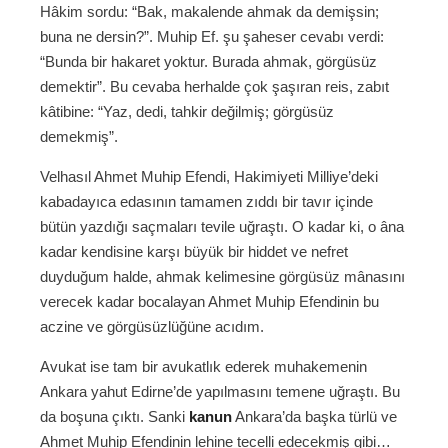
Hâkim sordu: “Bak, makalende ahmak da demişsin;
buna ne dersin?”. Muhip Ef. şu şaheser cevabı verdi:
“Bunda bir hakaret yoktur. Burada ahmak, görgüsüz
demektir”. Bu cevaba herhalde çok şaşıran reis, zabıt
kâtibine: “Yaz, dedi, tahkir değilmiş; görgüsüz
demekmiş”.
Velhasıl Ahmet Muhip Efendi, Hakimiyeti Milliye’deki
kabadayıca edasının tamamen zıddı bir tavır içinde
bütün yazdığı saçmaları tevile uğraştı. O kadar ki, o âna
kadar kendisine karşı büyük bir hiddet ve nefret
duyduğum halde, ahmak kelimesine görgüsüz mânasını
verecek kadar bocalayan Ahmet Muhip Efendinin bu
aczine ve görgüsüzlüğüne acıdım.
Avukat ise tam bir avukatlık ederek muhakemenin
Ankara yahut Edirne’de yapılmasını temene uğraştı. Bu
da boşuna çıktı. Sanki
kanun
Ankara’da başka türlü ve
Ahmet Muhip Efendinin lehine tecelli edecekmiş gibi…