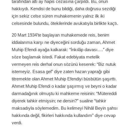
tarafından altı ay hapis cezasına çarpıldı. Bu, onun
hakkıydı. Kendisi de bunu bildiği, daha doğrusu sezdiği
için sekiz celse süren muhakemenin yalnız ilk iki
celsesinde bulundu, ötekilerinde avukatıyla birlikte kaçtı.
20 Mart 1934’te başlayan muhakemede reis, benim
iddialarıma karşı ne diyeceğini sorduğu zaman, Ahmet
Muhip Efendi ayağa kalkarak: “İnkılâp davası….” diye
söze başlamak istedi. Fakat edebiyata metelik
vermeyen reis derhal onun sözünü keserek: “Biz nutuk
istemeyiz. Esasa gel” diye zaten hazan yaprağı gibi
titremekte olan Ahmet Muhip Efendiyi büsbütün şaşırttı.
Ahmet Muhip Efendi o kadar şaşırmış ve beyni o kadar
darmadağınık olmuştu ki mahkeme reisinin: “Mütereddi
diyerek tahkir etmişsin; ne dersin?” sualine “tahkir
maksadıyla söylemedim. Bu kelimeyi Nihâl Beyin şahsı
hakkında değil, fikirleri hakkında kullandım” diye cevap
verdi.