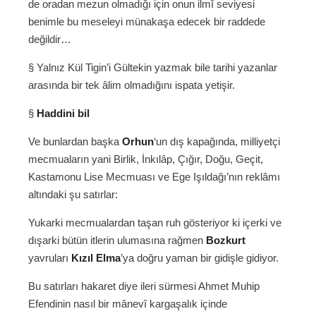
de oradan mezun olmadığı için onun ilmî seviyesi
benimle bu meseleyi münakaşa edecek bir raddede
değildir…
§ Yalnız Kül Tigin’i Gültekin yazmak bile tarihi yazanlar
arasında bir tek âlim olmadığını ispata yetişir.
§
Haddini bil
Ve bunlardan başka
Orhun
‘un dış kapağında, milliyetçi
mecmuaların yani Birlik, İnkılâp, Çığır, Doğu, Geçit,
Kastamonu Lise Mecmuası ve Ege Işıldağı’nın reklâmı
altındaki şu satırlar:
Yukarki mecmualardan taşan ruh gösteriyor ki içerki ve
dışarki bütün itlerin ulumasına rağmen
Bozkurt
yavruları
Kızıl Elma
’ya doğru yaman bir gidişle gidiyor.
Bu satırları hakaret diye ileri sürmesi Ahmet Muhip
Efendinin nasıl bir mânevî kargaşalık içinde