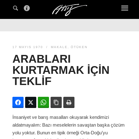
17 MAYIS 1970
MAKALE
,
ÖTÜKEN
ARABLARI
KURTARMAK IÇIN
TEKLIF
Facebook
Twitter
WhatsApp
Bağlanıyı kopyala
Yazdır
İnsaniyet ve barış masalları okuyarak kendimizi
aldatmayalım: Bazı meselelerin savaştan başka çözüm
yolu yoktur. Bunun en tipik örneği Orta-Doğu’yu