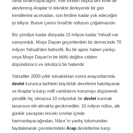
rahat bırakmayacağını, millî kinden başka dinî kinle de
alevlenmiş Araplar’ın teknikte ilerleyerek bir gün
kendilerine acımadan, son ferdine kadar yok edeceğini
iyi biliyor. Bunun çaresi İsrail’de nüfusun çoğalmasıdır.
Biz şimdiye kadar dünyada 15 milyon kadar Yahudi var
sanıyorduk. Moşe Dayan geçenlerdeki bir demecinde 70
milyon Yahudi’den bahsetti. Bu bir ajans haberi yanlışı
veya Moşe Dayan’ın bir blöfü değilse cidden
düşündürücü ve ürkütücü bir haberdir.
Yahudiler 2000 yıllık tutsaklıktan sonra anayurtlarında
devlet
kurunca tarihteki büyüklük devirlerini hatırlayarak
ve Araplar’a karşı millî varlıklarını korumayı düşünerek
şimdilik hiç olmazsa 10 milyonluk bir
devlet
kurmak
tasarısını ele almakta gecikmediler. 10 milyon nüfus, altı
günlük savaştan önceki sınırlar içinde
harmanlayacağından, Nâsır’ın yanlış tutumundan
faydalanarak çevrelerindeki
Arap
devletlerine karşı