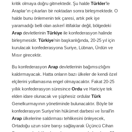
kritik olmaya doğru gitmektedir. Şu halde
Türkler
’le
Araplar’ın çıkarları bir noktadan sonra birleşmektedir. O
halde bunu önlemenin tek çaresi, artık pek işe
yaramadığı belli olan askerî ittifaklar değil, bölgedeki
Arap
devletlerinin
Türkiye
ile konfederasyon halinde
birleşmesidir.
Türkiye
’nin başkanlığında, 20-25 yıl için
kurulacak konfederasyona Suriye, Lübnan, Ürdün ve
Mısır girecektir.
Bu konfederasyon
Arap
devletlerinin bağımsızlığını
kaldırmayacak. Hatta onların bazı ülkeler de kendi özel
elçilerini yollamasına engel olmayacaktır. Fakat 20-25
yıllık konfederasyon süresince
Ordu
ve Hariciye tek
elden idare olunacak ve şüphesiz ordular
Türk
Genelkurmayının yönetiminde bulunacaktır. Böyle bir
konfederasyon Suriye’nin hükümet darbesi ve İsrail’in
Arap
ülkelerine saldırması tehlikesini önleyecek,
Ortadoğu uzun süre barışı sağlayarak Üçüncü Cihan