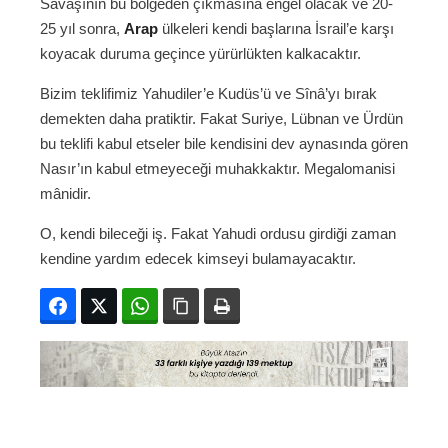
Savaşının bu bölgeden çıkmasına engel olacak ve 20-
25 yıl sonra,
Arap
ülkeleri kendi başlarına İsrail’e karşı
koyacak duruma geçince yürürlükten kalkacaktır.
Bizim teklifimiz Yahudiler’e Kudüs’ü ve Sînâ’yı bırak
demekten daha pratiktir. Fakat Suriye, Lübnan ve Ürdün
bu teklifi kabul etseler bile kendisini dev aynasında gören
Nasır’ın kabul etmeyeceği muhakkaktır. Megalomanisi
mânidir.
O, kendi bileceği iş. Fakat Yahudi ordusu girdiği zaman
kendine yardım edecek kimseyi bulamayacaktır.
Facebook
Twitter
WhatsApp
Bağlanıyı kopyala
Yazdır