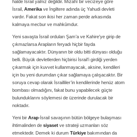
halde İsrail yalnız değildir. Mizahî bir vecizeye göre
İsrail,
Amerika
ve İngiltere adında üç Yahudi devleti
vardır. Fakat son ikisi her zaman perde arkasında
kalmaya mecbur ve mahkûmdur.
Yeni savaşta İsrail orduları Şam’a ve Kahire’ye girip de
çıkmazlarsa Arapların feryadı hiçbir fayda
sağlamayacaktır. Dünyanın bir oldu bitti dünyası olduğu
belli. Büyük devletlerden hiçbirisi İsrail’i girdiği yerden
çıkarmak için kuvvet kullanmayacak, aksine, kendileri
için bu yeni durumdan çıkar sağlamaya çalışacaktır. Bir
soruya cevap olarak İsrailliler’in kendilerinde henüz atom
bombası olmadığını, fakat bunu yapabilecek güçte
bulunduklarını söylemesi de üzerinde durulacak bir
noktadır.
Yeni bir
Arap
-İsrail savaşının bütün bölgeye bulaşması
ihtimalinden de
siyaset
ve strateji uzmanları söz
etmektedir. Demek ki durum
Türkiye
bakımından da