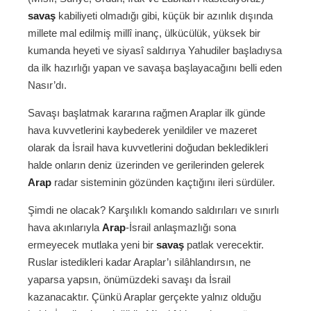
savaş
kabiliyeti olmadığı gibi, küçük bir azınlık dışında
millete mal edilmiş millî inanç, ülkücülük, yüksek bir
kumanda heyeti ve siyasî saldırıya Yahudiler başladıysa
da ilk hazırlığı yapan ve savaşa başlayacağını belli eden
Nasır’dı.
Savaşı başlatmak kararına rağmen Araplar ilk günde
hava kuvvetlerini kaybederek yenildiler ve mazeret
olarak da İsrail hava kuvvetlerini doğudan bekledikleri
halde onların deniz üzerinden ve gerilerinden gelerek
Arap
radar sisteminin gözünden kaçtığını ileri sürdüler.
Şimdi ne olacak? Karşılıklı komando saldırıları ve sınırlı
hava akınlarıyla
Arap
-İsrail anlaşmazlığı sona
ermeyecek mutlaka yeni bir
savaş
patlak verecektir.
Ruslar istedikleri kadar Araplar’ı silâhlandırsın, ne
yaparsa yapsın, önümüzdeki savaşı da İsrail
kazanacaktır. Çünkü Araplar gerçekte yalnız olduğu