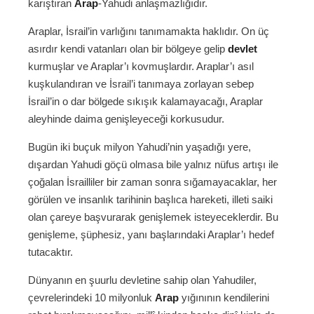
karıştıran
Arap
-Yahudi anlaşmazlığıdır.
Araplar, İsrail’in varlığını tanımamakta haklıdır. On üç
asırdır kendi vatanları olan bir bölgeye gelip
devlet
kurmuşlar ve Araplar’ı kovmuşlardır. Araplar’ı asıl
kuşkulandıran ve İsrail’i tanımaya zorlayan sebep
İsrail’in o dar bölgede sıkışık kalamayacağı, Araplar
aleyhinde daima genişleyeceği korkusudur.
Bugün iki buçuk milyon Yahudi’nin yaşadığı yere,
dışardan Yahudi göçü olmasa bile yalnız nüfus artışı ile
çoğalan İsrailliler bir zaman sonra sığamayacaklar, her
görülen ve insanlık tarihinin başlıca hareketi, illeti saiki
olan çareye başvurarak genişlemek isteyeceklerdir. Bu
genişleme, şüphesiz, yanı başlarındaki Araplar’ı hedef
tutacaktır.
Dünyanın en şuurlu devletine sahip olan Yahudiler,
çevrelerindeki 10 milyonluk
Arap
yığınının kendilerini