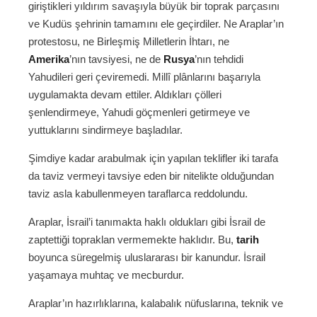
giriştikleri yıldırım savaşıyla büyük bir toprak parçasını
ve Kudüs şehrinin tamamını ele geçirdiler. Ne Araplar’ın
protestosu, ne Birleşmiş Milletlerin İhtarı, ne
Amerika
’nın tavsiyesi, ne de
Rusya
’nın tehdidi
Yahudileri geri çeviremedi. Millî plânlarını başarıyla
uygulamakta devam ettiler. Aldıkları çölleri
şenlendirmeye, Yahudi göçmenleri getirmeye ve
yuttuklarını sindirmeye başladılar.
Şimdiye kadar arabulmak için yapılan teklifler iki tarafa
da taviz vermeyi tavsiye eden bir nitelikte olduğundan
taviz asla kabullenmeyen taraflarca reddolundu.
Araplar, İsrail’i tanımakta haklı oldukları gibi İsrail de
zaptettiği topraklan vermemekte haklıdır. Bu,
tarih
boyunca süregelmiş uluslararası bir kanundur. İsrail
yaşamaya muhtaç ve mecburdur.
Araplar’ın hazırlıklarına, kalabalık nüfuslarına, teknik ve