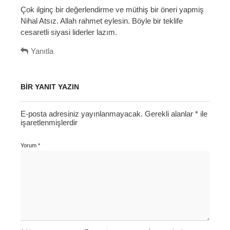
d
Çok ilginç bir değerlendirme ve müthiş bir öneri yapmiş
i
Nihal Atsız. Allah rahmet eylesin. Böyle bir teklife
k
cesaretli siyasi liderler lazım.
i
:
Yanıtla
BIR YANIT YAZIN
E-posta adresiniz yayınlanmayacak.
Gerekli alanlar
*
ile
işaretlenmişlerdir
Yorum
*