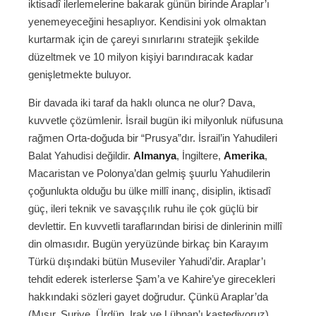
iktisadî ilerlemelerine bakarak günün birinde Araplar’ı
yenemeyeceğini hesaplıyor. Kendisini yok olmaktan
kurtarmak için de çareyi sınırlarını stratejik şekilde
düzeltmek ve 10 milyon kişiyi barındıracak kadar
genişletmekte buluyor.
Bir davada iki taraf da haklı olunca ne olur? Dava,
kuvvetle çözümlenir. İsrail bugün iki milyonluk nüfusuna
rağmen Orta-doğuda bir “Prusya”dır. İsrail’in Yahudileri
Balat Yahudisi değildir.
Almanya
, İngiltere,
Amerika
,
Macaristan ve Polonya’dan gelmiş şuurlu Yahudilerin
çoğunlukta olduğu bu ülke millî inanç, disiplin, iktisadî
güç, ileri teknik ve savaşçılık ruhu ile çok güçlü bir
devlettir. En kuvvetli taraflarından birisi de dinlerinin millî
din olmasıdır. Bugün yeryüzünde birkaç bin Karayım
Türkü dışındaki bütün Museviler Yahudi’dir. Araplar’ı
tehdit ederek isterlerse Şam’a ve Kahire’ye girecekleri
hakkındaki sözleri gayet doğrudur. Çünkü Araplar’da
(Mısır, Suriye, Ürdün, Irak ve Lübnan’ı kastediyoruz)