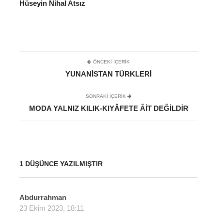
Hüseyin Nihal Atsız
ÖNCEKI İÇERIK
YUNANISTAN TÜRKLERI
SONRAKI IÇERIK
MODA YALNIZ KILIK-KIYÂFETE ÂIT DEĞILDIR
1 DÜŞÜNCE YAZILMIŞTIR
Abdurrahman
d
23 Ekim 2023, 18:11
e