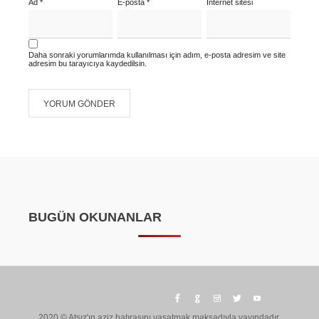
Ad
*
E-posta
*
İnternet sitesi
Daha sonraki yorumlarımda kullanılması için adım, e-posta adresim ve site
adresim bu tarayıcıya kaydedilsin.
BUGÜN OKUNANLAR
2020 © Atsız'ın aziz hatırasını yaşatmak maksadıyla yayındadır.