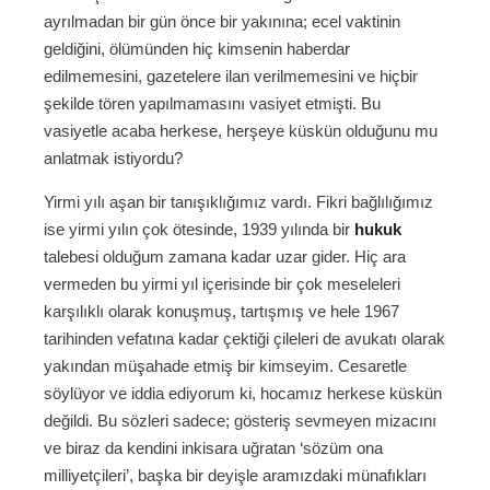
ayrılmadan bir gün önce bir yakınına; ecel vaktinin
geldiğini, ölümünden hiç kimsenin haberdar
edilmemesini, gazetelere ilan verilmemesini ve hiçbir
şekilde tören yapılmamasını vasiyet etmişti. Bu
vasiyetle acaba herkese, herşeye küskün olduğunu mu
anlatmak istiyordu?
Yirmi yılı aşan bir tanışıklığımız vardı. Fikri bağlılığımız
ise yirmi yılın çok ötesinde, 1939 yılında bir
hukuk
talebesi olduğum zamana kadar uzar gider. Hiç ara
vermeden bu yirmi yıl içerisinde bir çok meseleleri
karşılıklı olarak konuşmuş, tartışmış ve hele 1967
tarihinden vefatına kadar çektiği çileleri de avukatı olarak
yakından müşahade etmiş bir kimseyim. Cesaretle
söylüyor ve iddia ediyorum ki, hocamız herkese küskün
değildi. Bu sözleri sadece; gösteriş sevmeyen mizacını
ve biraz da kendini inkisara uğratan ‘sözüm ona
milliyetçileri’, başka bir deyişle aramızdaki münafıkları