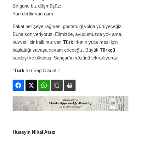
Bir güne biz düşmüşüz;
Yarı derttir yarı gam.
Fakat her şeye rağmen, gösterdiği yolda yürüyeceğiz.
Buna söz veriyoruz. Elimizde, avucumuzda yok ama,
kuvvetli bir kalbimiz var.
Türk
Irkının yücelmesi için
başlattığı savaşa devam edeceğiz. Büyük
Türkçü
kardeşi ve ülküdaşı Sançar’ın sözünü tekrarlıyoruz:
“
Türk
Irkı Sağ Olsun!..”
Facebook
Twitter
WhatsApp
Bağlanıyı kopyala
Yazdır
Hüseyin Nihal Atsız