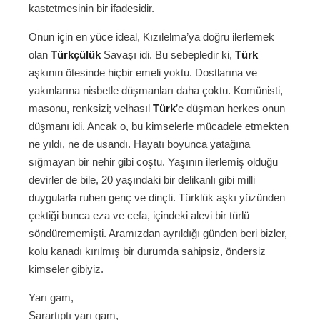
kastetmesinin bir ifadesidir.
Onun için en yüce ideal, Kızılelma’ya doğru ilerlemek
olan
Türkçülük
Savaşı idi. Bu sebepledir ki,
Türk
aşkının ötesinde hiçbir emeli yoktu. Dostlarına ve
yakınlarına nisbetle düşmanları daha çoktu. Komünisti,
masonu, renksizi; velhasıl
Türk
’e düşman herkes onun
düşmanı idi. Ancak o, bu kimselerle mücadele etmekten
ne yıldı, ne de usandı. Hayatı boyunca yatağına
sığmayan bir nehir gibi coştu. Yaşının ilerlemiş olduğu
devirler de bile, 20 yaşındaki bir delikanlı gibi milli
duygularla ruhen genç ve dinçti. Türklük aşkı yüzünden
çektiği bunca eza ve cefa, içindeki alevi bir türlü
söndürememişti. Aramızdan ayrıldığı günden beri bizler,
kolu kanadı kırılmış bir durumda sahipsiz, öndersiz
kimseler gibiyiz.
Yarı gam,
Sarartıptı yarı gam,