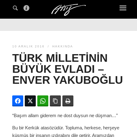
10 ARALIK 2016
HAKKINDA
TÜRK MILLETININ
BÜYÜK EVLADI –
ENVER YAKUBOĞLU
Facebook
Twitter
WhatsApp
Bağlanıyı kopyala
Yazdır
“Başım allam giderem ne dost duysun ne düşman…”
Bu bir Kerkük atasözüdür. Topluma, herkese, herşeye
küsmüş bir insanın ızdırabını dile getirir. Aramızdan