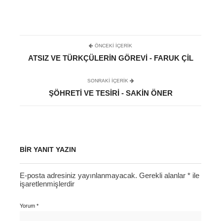
ÖNCEKI İÇERIK
ATSIZ VE TÜRKÇÜLERIN GÖREVI - FARUK ÇIL
SONRAKI IÇERIK
ŞÖHRETI VE TESIRI - SAKIN ÖNER
BIR YANIT YAZIN
E-posta adresiniz yayınlanmayacak.
Gerekli alanlar
*
ile
işaretlenmişlerdir
Yorum
*