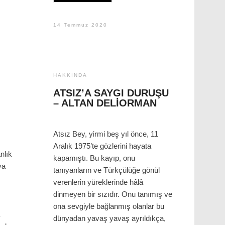
14 Temmuz 2020
HAKKINDA
ATSIZ’A SAYGI DURUŞU
– ALTAN DELIORMAN
Atsız Bey, yirmi beş yıl önce, 11
Aralık 1975’te gözlerini hayata
nlık
kapamıştı. Bu kayıp, onu
ya
tanıyanların ve Türkçülüğe gönül
verenlerin yüreklerinde hâlâ
dinmeyen bir sızıdır. Onu tanımış ve
ona sevgiyle bağlanmış olanlar bu
dünyadan yavaş yavaş ayrıldıkça,