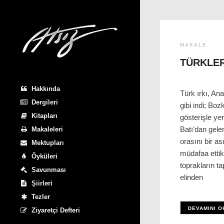
MAKALE
TÜRKLER
Hakkında
Türk ırkı, Ana
Dergileri
gibi indi; Boz
Kitapları
gösterişle ye
Batı’dan gele
Makaleleri
orasını bir as
Mektupları
müdafaa ettik
Öyküleri
toprakların ta
Savunması
elinden
Şiirleri
Tezler
DEVAMINI O
Ziyaretçi Defteri