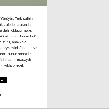
Yürüyüş Türk tarihini
k zaferler arasında,
 dahil olduğu halde,
akkale zaferi kadar kat’i
mıştır. Çanakkale
karya müdafaasının ve
aarruzunun anasıdır.
üdafaası olmasaydı
ki yılda bitecek
KU
16