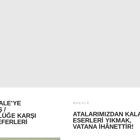
ALE’YE
MAKALE
 /
ATALARIMIZDAN KAL
LÜĞE KARŞI
ESERLERI YIKMAK,
EFERLERI
VATANA İHÂNETTIR!