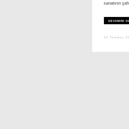
sanatının şah
DEVAMINI O
14 Temmuz 2