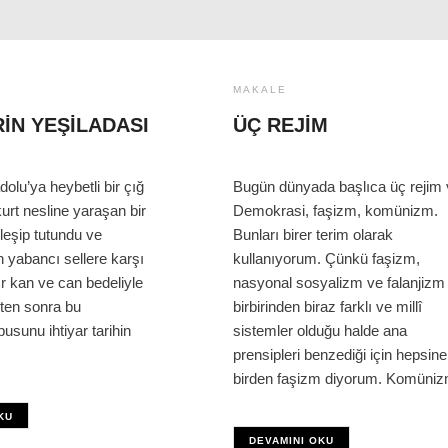
MAKALE
IN YEŞILADASI
ÜÇ REJIM
dolu’ya heybetli bir çığ
Bugün dünyada başlıca üç rejim 
kurt nesline yaraşan bir
Demokrasi, faşizm, komünizm.
rleşip tutundu ve
Bunları birer terim olarak
n yabancı sellere karşı
kullanıyorum. Çünkü faşizm,
ır kan ve can bedeliyle
nasyonal sosyalizm ve falanjizm
ten sonra bu
birbirinden biraz farklı ve millî
pusunu ihtiyar tarihin
sistemler olduğu halde ana
prensipleri benzediği için hepsine
birden faşizm diyorum. Komüniz
KU
DEVAMINI OKU