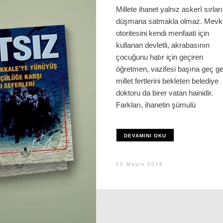
Millete ihanet yalnız askerî sırları
düşmana satmakla olmaz. Mevki
otoritesini kendi menfaati için
kullanan devletli, akrabasının
çocuğunu hatır için geçiren
öğretmen, vazifesi başına geç ge
millet fertlerini bekleten belediye
doktoru da birer vatan hainidir.
Farkları, ihanetin şümulü
DEVAMINI OKU
10 Mayıs 2016