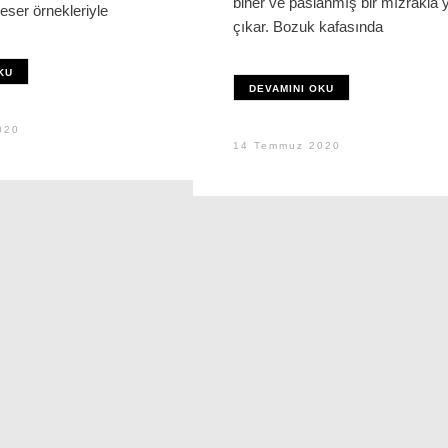
biner ve paslanmış bir mızrakla 
eser örnekleriyle
çıkar. Bozuk kafasında
KU
DEVAMINI OKU
020
14 Temmuz 2020