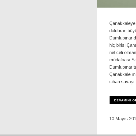
Çanakkaleye 
dolduran büyü
Dumlupınar da
hiç birisi Çan
neticeli olma
müdafaası Sa
Dumlupınar t
Çanakkale m
cihan savaşı i
DEVAMINI O
10 Mayıs 20