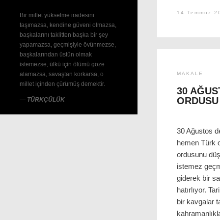
14 Temmuz 2
Bir millet yükselme iradesini
taşımazsa, kendine güveni olmazsa,
başkalarını taklitten başka bir şey
yapamazsa, geçmişiyle övünmezse,
başkalarından üstün olmak
istemezse, ülkü için ölümü göze
alamazsa, savaştan korkarsa, o
MAKALE
millet içinden çürümüş demektir.
30 AĞUS
ORDUSU
—
TÜRKÇÜLÜK
30 Ağustos de
hemen Türk o
ordusunu düşü
istemez geçmi
giderek bir s
hatırlıyor. T
bir kavgalar t
kahramanlıkl