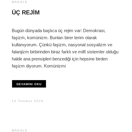
MAKALE
ÜÇ REJIM
Bugün dünyada başlıca üç rejim var: Demokrasi,
faşizm, komünizm. Bunları birer terim olarak
kullanıyorum. Çünkü faşizm, nasyonal sosyalizm ve
falanjizm birbirinden biraz farklı ve millî sistemler olduğu
halde ana prensipleri benzediği için hepsine birden
faşizm diyorum. Komünizmi
DEVAMINI OKU
14 Temmuz 2020
MAKALE