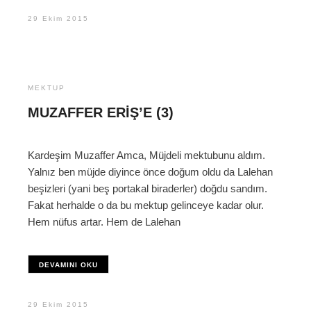
29 Ekim 2015
MEKTUP
MUZAFFER ERIŞ’E (3)
Kardeşim Muzaffer Amca, Müjdeli mektubunu aldım.
Yalnız ben müjde diyince önce doğum oldu da Lalehan
beşizleri (yani beş portakal biraderler) doğdu sandım.
Fakat herhalde o da bu mektup gelinceye kadar olur.
Hem nüfus artar. Hem de Lalehan
DEVAMINI OKU
29 Ekim 2015