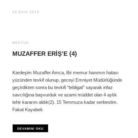
29 Ekim 2015
MEKTUP
MUZAFFER ERIŞ’E (4)
Kardeşim Muzaffer Amca, Bir memur hanımın hatası
yüzünden tevkif olunup, geceyi Emniyet Müdürlüğünde
geçirdikten sonra bu tevkifi “tebligat” sayarak infaz
savcılığına başvurduk ve azami müddet olan 4 aylık
tehir kararını aldık(2). 15 Temmuza kadar serbestim.
Fakat Kayabek
DEVAMINI OKU