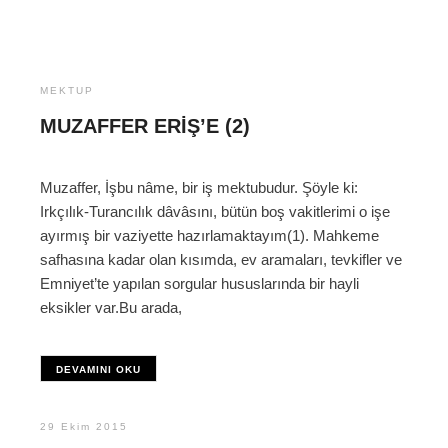
MEKTUP
MUZAFFER ERIŞ’E (2)
Muzaffer, İşbu nâme, bir iş mektubudur. Şöyle ki:
Irkçılık-Turancılık dâvâsını, bütün boş vakitlerimi o işe
ayırmış bir vaziyette hazırlamaktayım(1). Mahkeme
safhasına kadar olan kısımda, ev aramaları, tevkifler ve
Emniyet’te yapılan sorgular hususlarında bir hayli
eksikler var.Bu arada,
DEVAMINI OKU
29 Ekim 2015