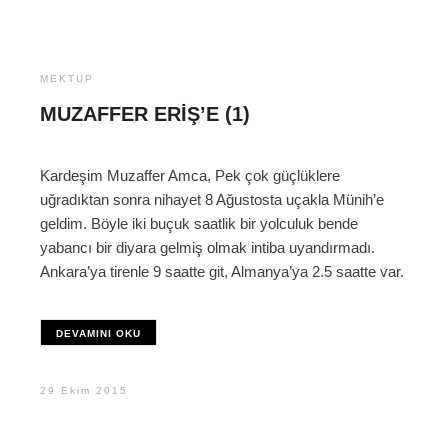
MEKTUP
MUZAFFER ERIŞ’E (1)
Kardeşim Muzaffer Amca, Pek çok güçlüklere
uğradıktan sonra nihayet 8 Ağustosta uçakla Münih’e
geldim. Böyle iki buçuk saatlik bir yolculuk bende
yabancı bir diyara gelmiş olmak intiba uyandırmadı.
Ankara’ya tirenle 9 saatte git, Almanya’ya 2.5 saatte var.
DEVAMINI OKU
29 Ekim 2015