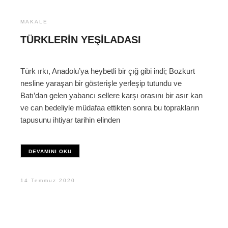
MAKALE
TÜRKLERIN YEŞILADASI
Türk ırkı, Anadolu’ya heybetli bir çığ gibi indi; Bozkurt
nesline yaraşan bir gösterişle yerleşip tutundu ve
Batı’dan gelen yabancı sellere karşı orasını bir asır kan
ve can bedeliyle müdafaa ettikten sonra bu toprakların
tapusunu ihtiyar tarihin elinden
DEVAMINI OKU
14 Temmuz 2020