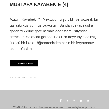
MUSTAFA KAYABEK’E (4)
Azizim Kayabek, (*) Mektubumu şu bildiriye yazarak bir
taşla iki kuş vurmuş oluyorum. Bundan birkaç nusha
gönderdiklerine göre herhale dağıtmamı istiyorlar
demektir. Maksada gelince: Fakir bir köye tayin edilmiş
ülkücü bir ilkokul öğretmeninden hazin bir feryatname
aldım. Yardım
DEVAMINI OKU
14 Temmuz 2020
2020 © Atsız'ın aziz hatırasını yaşatmak maksadıyla yayındadır.