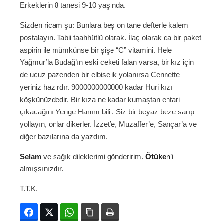
Erkeklerin 8 tanesi 9-10 yaşında.
Sizden ricam şu: Bunlara beş on tane defterle kalem
postalayın. Tabii taahhütlü olarak. İlaç olarak da bir paket
aspirin ile mümkünse bir şişe “C” vitamini. Hele
Yağmur’la Budağ’ın eski ceketi falan varsa, bir kız için
de ucuz pazenden bir elbiselik yolanırsa Cennette
yeriniz hazırdır. 9000000000000 kadar Huri kızı
köşkünüzdedir. Bir kıza ne kadar kumaştan entari
çıkacağını Yenge Hanım bilir. Siz bir beyaz beze sarıp
yollayın, onlar dikerler. İzzet’e, Muzaffer’e, Sançar’a ve
diğer bazılarına da yazdım.
Selam
ve sağık dileklerimi gönderirim.
Ötüken
’i
almışsınızdır.
T.T.K.
Facebook
Twitter
WhatsApp
Bağlanıyı kopyala
Yazdır