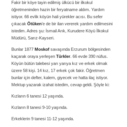
Fakir bir köye tayin edilmiş ülkücü bir ilkokul
öğretmeninden hazin bir feryatname aldım. Yardım
istiyor. 66 evlik köyün hali yürekler acısı. Bu sefer
çıkacak
Ötüken
’e de bir ilan vererek yardım edilmesini
istedim. Adres şu: İsmail Arık, Kurudere Köyü İlkokul
Müdürü, Sarız-Kayseri.
Bunlar 1877
Moskof
savaşında Erzurum bölgesinden
kaçarak oraya yerleşen
Türkler
. 66 evde 390 nüfus.
Köyün bütün talebesi yarı yarıya kız ve erkek olmak
üzere 58 kişi. 14 kız, 17 erkek çok fakir. Öğretmen
bunlar için defter, kalem, giyecek ve hatta ilaç istiyor.
Mektup yazarak izahat istedim, cevap geldi. Şöyle ki:
Kızların 6 tanesi 12 yaşında.
Kızların 8 tanesi 9-10 yaşında.
Erkeklerin 9 tanesi 11-12 yaşında.