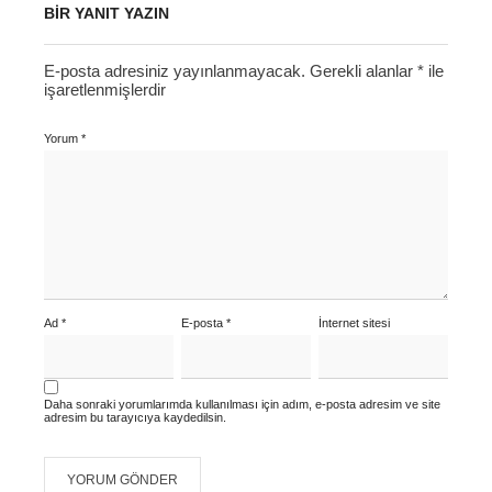
BIR YANIT YAZIN
E-posta adresiniz yayınlanmayacak.
Gerekli alanlar
*
ile
işaretlenmişlerdir
Yorum
*
Ad
*
E-posta
*
İnternet sitesi
Daha sonraki yorumlarımda kullanılması için adım, e-posta adresim ve site
adresim bu tarayıcıya kaydedilsin.