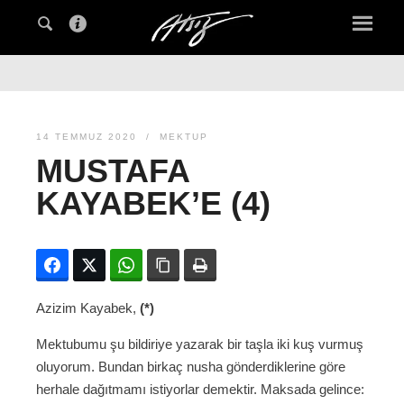
14 TEMMUZ 2020
MEKTUP
MUSTAFA
KAYABEK’E (4)
Facebook
Twitter
WhatsApp
Bağlanıyı kopyala
Yazdır
Azizim Kayabek,
(*)
Mektubumu şu bildiriye yazarak bir taşla iki kuş vurmuş
oluyorum. Bundan birkaç nusha gönderdiklerine göre
herhale dağıtmamı istiyorlar demektir. Maksada gelince: