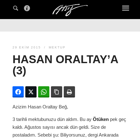
29 EKIM 2015
MEKTUP
HASAN ORALTAY’A
(3)
Facebook
Twitter
WhatsApp
Bağlanıyı kopyala
Yazdır
Azizim Hasan Oraltay Beğ,
3 tarihli mektubunuzu dün aldım. Bu ay
Ötüken
pek geç
kaldı. Ağustos sayısı ancak dün geldi. Size de
postaladım. Sebebi şu: Biliyorsunuz, dergi Ankarada