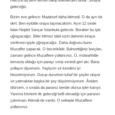
Hamza da beni hemen takip edenlerden biridir. Sırayla
gideceğiz.
Bizim eve gelince: Maalesef daha bitmedi. O da ayrı bir
dert. Ben eylülde oraya taşınacaktım. Ayın 12 sinde
falan Nejdet Sançar İstanbula gelecek. Beraber bu işle
uğraşacağız. Biter bitmez tabii sizin dairenin kiraya
verilmesi işiyle uğraşacağız. Daha doğrusu bunu
Muzaffer yapacak. O beceriklidir. Bahsettiğiniz borçları,
zamanı gelince Muzaffere yollarsınız. O, müteahhitle
temasta olduğu için parayı verip senedi geri alır. Bana
yollayın diyemem. Yaşlıyım ve kendimi iyi
hissetmiyorum. Durup dururken tuhaf bir şeyler oluyor
ve yatmaktan başka bir şey düşünmüyorum. Âniden
ölürsem, o sırada da paranız bende olursa işler karışır.
Yanıma kimlerin ilk geleceği belli olmadığı için paranın
çalınması ihtimali de vardır. O sebeple Muzaffere
yollarsınız.