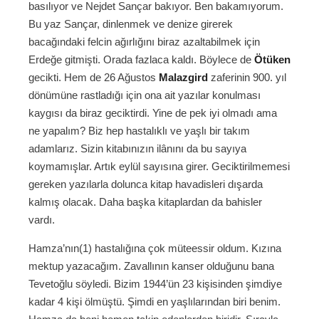
basılıyor ve Nejdet Sançar bakıyor. Ben bakamıyorum.
Bu yaz Sançar, dinlenmek ve denize girerek
bacağındaki felcin ağırlığını biraz azaltabilmek için
Erdeğe gitmişti. Orada fazlaca kaldı. Böylece de
Ötüken
gecikti. Hem de 26 Ağustos
Malazgird
zaferinin 900. yıl
dönümüne rastladığı için ona ait yazılar konulması
kaygısı da biraz geciktirdi. Yine de pek iyi olmadı ama
ne yapalım? Biz hep hastalıklı ve yaşlı bir takım
adamlarız. Sizin kitabınızın ilânını da bu sayıya
koymamışlar. Artık eylül sayısına girer. Geciktirilmemesi
gereken yazılarla dolunca kitap havadisleri dışarda
kalmış olacak. Daha başka kitaplardan da bahisler
vardı.
Hamza’nın(1) hastalığına çok müteessir oldum. Kızına
mektup yazacağım. Zavallının kanser olduğunu bana
Tevetoğlu söyledi. Bizim 1944’ün 23 kişisinden şimdiye
kadar 4 kişi ölmüştü. Şimdi en yaşlılarından biri benim.