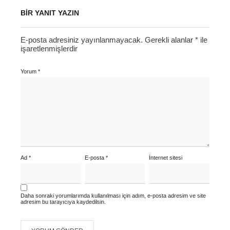
BIR YANIT YAZIN
E-posta adresiniz yayınlanmayacak.
Gerekli alanlar
*
ile
işaretlenmişlerdir
Yorum
*
Ad
*
E-posta
*
İnternet sitesi
Daha sonraki yorumlarımda kullanılması için adım, e-posta adresim ve site
adresim bu tarayıcıya kaydedilsin.