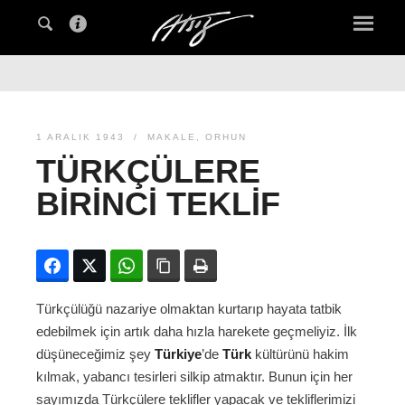
1 ARALIK 1943
MAKALE
,
ORHUN
TÜRKÇÜLERE
BIRINCI TEKLIF
Facebook
Twitter
WhatsApp
Bağlanıyı kopyala
Yazdır
Türkçülüğü nazariye olmaktan kurtarıp hayata tatbik
edebilmek için artık daha hızla harekete geçmeliyiz. İlk
düşüneceğimiz şey
Türkiye
’de
Türk
kültürünü hakim
kılmak, yabancı tesirleri silkip atmaktır. Bunun için her
sayımızda Türkçülere teklifler yapacak ve tekliflerimizi