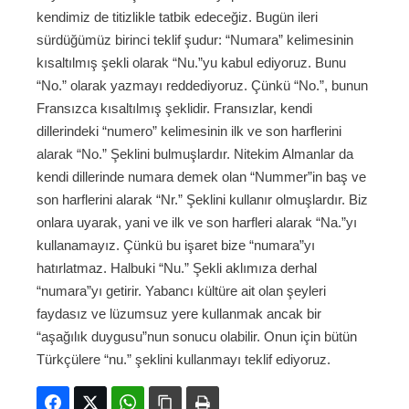
kendimiz de titizlikle tatbik edeceğiz. Bugün ileri
sürdüğümüz birinci teklif şudur: “Numara” kelimesinin
kısaltılmış şekli olarak “Nu.”yu kabul ediyoruz. Bunu
“No.” olarak yazmayı reddediyoruz. Çünkü “No.”, bunun
Fransızca kısaltılmış şeklidir. Fransızlar, kendi
dillerindeki “numero” kelimesinin ilk ve son harflerini
alarak “No.” Şeklini bulmuşlardır. Nitekim Almanlar da
kendi dillerinde numara demek olan “Nummer”in baş ve
son harflerini alarak “Nr.” Şeklini kullanır olmuşlardır. Biz
onlara uyarak, yani ve ilk ve son harfleri alarak “Na.”yı
kullanamayız. Çünkü bu işaret bize “numara”yı
hatırlatmaz. Halbuki “Nu.” Şekli aklımıza derhal
“numara”yı getirir. Yabancı kültüre ait olan şeyleri
faydasız ve lüzumsuz yere kullanmak ancak bir
“aşağılık duygusu”nun sonucu olabilir. Onun için bütün
Türkçülere “nu.” şeklini kullanmayı teklif ediyoruz.
Facebook
Twitter
WhatsApp
Bağlanıyı kopyala
Yazdır