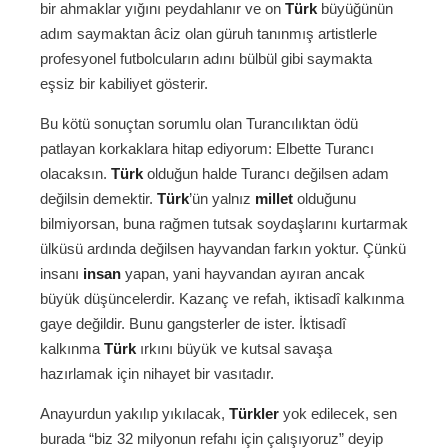
bir ahmaklar yığını peydahlanır ve on
Türk
büyüğünün
adım saymaktan âciz olan güruh tanınmış artistlerle
profesyonel futbolcuların adını bülbül gibi saymakta
eşsiz bir kabiliyet gösterir.
Bu kötü sonuçtan sorumlu olan Turancılıktan ödü
patlayan korkaklara hitap ediyorum: Elbette Turancı
olacaksın.
Türk
olduğun halde Turancı değilsen adam
değilsin demektir.
Türk
’ün yalnız
millet
olduğunu
bilmiyorsan, buna rağmen tutsak soydaşlarını kurtarmak
ülküsü ardında değilsen hayvandan farkın yoktur. Çünkü
insanı
insan
yapan, yani hayvandan ayıran ancak
büyük düşüncelerdir. Kazanç ve refah, iktisadî kalkınma
gaye değildir. Bunu gangsterler de ister. İktisadî
kalkınma
Türk
ırkını büyük ve kutsal savaşa
hazırlamak için nihayet bir vasıtadır.
Anayurdun yakılıp yıkılacak,
Türkler
yok edilecek, sen
burada “biz 32 milyonun refahı için çalışıyoruz” deyip