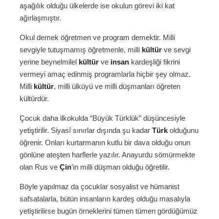
aşağılık olduğu ülkelerde ise okulun görevi iki kat
ağırlaşmıştır.
Okul demek öğretmen ve program demektir. Milli
sevgiyle tutuşmamış öğretmenle, milli
kültür
ve sevgi
yerine beynelmilel
kültür
ve
insan
kardeşliği fikrini
vermeyi amaç edinmiş programlarla hiçbir şey olmaz.
Milli
kültür
, milli ülküyü ve milli düşmanları öğreten
kültürdür.
Çocuk daha ilkokulda “Büyük Türklük” düşüncesiyle
yetiştirilir. Siyasî sınırlar dışında şu kadar
Türk
olduğunu
öğrenir. Onları kurtarmanın kutlu bir dava olduğu onun
gönlüne ateşten harflerle yazılır. Anayurdu sömürmekte
olan Rus ve
Çin
’in milli düşman olduğu öğretilir.
Böyle yapılmaz da çocuklar sosyalist ve hümanist
safsatalarla, bütün insanların kardeş olduğu masalıyla
yetiştirilirse bugün örneklerini tümen tümen gördüğümüz