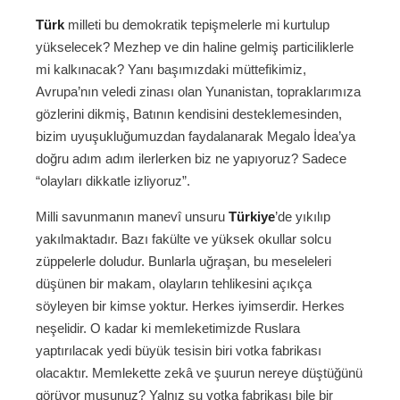
Türk
milleti bu demokratik tepişmelerle mi kurtulup
yükselecek? Mezhep ve din haline gelmiş particiliklerle
mi kalkınacak? Yanı başımızdaki müttefikimiz,
Avrupa’nın veledi zinası olan Yunanistan, topraklarımıza
gözlerini dikmiş, Batının kendisini desteklemesinden,
bizim uyuşukluğumuzdan faydalanarak Megalo İdea’ya
doğru adım adım ilerlerken biz ne yapıyoruz? Sadece
“olayları dikkatle izliyoruz”.
Milli savunmanın manevî unsuru
Türkiye
’de yıkılıp
yakılmaktadır. Bazı fakülte ve yüksek okullar solcu
züppelerle doludur. Bunlarla uğraşan, bu meseleleri
düşünen bir makam, olayların tehlikesini açıkça
söyleyen bir kimse yoktur. Herkes iyimserdir. Herkes
neşelidir. O kadar ki memleketimizde Ruslara
yaptırılacak yedi büyük tesisin biri votka fabrikası
olacaktır. Memlekette zekâ ve şuurun nereye düştüğünü
görüyor musunuz? Yalnız şu votka fabrikası bile bir