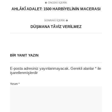
ÖNCEKI İÇERIK
AHLÂKÎ ADALET: 1500 HARBIYELININ MACERASI
SONRAKI IÇERIK
DÜŞMANA TÂVIZ VERILMEZ
BIR YANIT YAZIN
E-posta adresiniz yayınlanmayacak.
Gerekli alanlar
*
ile
işaretlenmişlerdir
Yorum
*