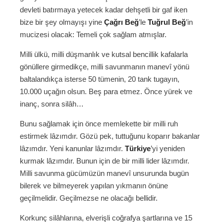
devleti batırmaya yetecek kadar dehşetli bir gaf iken
bize bir şey olmayışı yine
Çağrı Beğ
’le
Tuğrul Beğ
’in
mucizesi olacak: Temeli çok sağlam atmışlar.
Milli ülkü, milli düşmanlık ve kutsal bencillik kafalarla
gönüllere girmedikçe, milli savunmanın manevî yönü
baltalandıkça isterse 50 tümenin, 20 tank tugayın,
10.000 uçağın olsun. Beş para etmez. Önce yürek ve
inanç, sonra silâh…
Bunu sağlamak için önce memlekette bir milli ruh
estirmek lâzımdır. Gözü pek, tuttuğunu koparır bakanlar
lâzımdır. Yeni kanunlar lâzımdır.
Türkiye
’yi yeniden
kurmak lâzımdır. Bunun için de bir milli lider lâzımdır.
Milli savunma gücümüzün manevî unsurunda bugün
bilerek ve bilmeyerek yapılan yıkmanın önüne
geçilmelidir. Geçilmezse ne olacağı bellidir.
Korkunç silâhlarına, elverişli coğrafya şartlarına ve 15