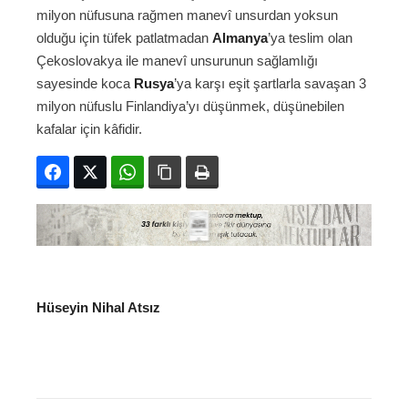
milyon nüfusuna rağmen manevî unsurdan yoksun
olduğu için tüfek patlatmadan
Almanya
’ya teslim olan
Çekoslovakya ile manevî unsurunun sağlamlığı
sayesinde koca
Rusya
’ya karşı eşit şartlarla savaşan 3
milyon nüfuslu Finlandiya’yı düşünmek, düşünebilen
kafalar için kâfidir.
Facebook
Twitter
WhatsApp
Bağlanıyı kopyala
Yazdır
Hüseyin Nihal Atsız