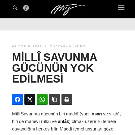
22 KASIM 1965
MAKALE
,
ÖTÜKEN
MILLÎ SAVUNMA
GÜCÜNÜN YOK
EDILMESI
Facebook
Twitter
WhatsApp
Bağlanıyı kopyala
Yazdır
Milli Savunma gücünün biri maddî (yani
insan
ve silah),
biri de manevî (ülkü ve
ahlâk
) olmak üzere iki temele
dayandığını herkes bilir. Maddî temel unsurları göze