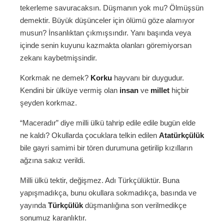
tekerleme savuracaksın. Düşmanın yok mu? Ölmüşsün
demektir. Büyük düşünceler için ölümü göze alamıyor
musun? İnsanlıktan çıkmışsındır. Yanı başında veya
içinde senin kuyunu kazmakta olanları göremiyorsan
zekanı kaybetmişsindir.
Korkmak ne demek?
Korku
hayvanı bir duygudur.
Kendini bir ülküye vermiş olan
insan
ve
millet
hiçbir
şeyden korkmaz.
“Maceradır” diye milli ülkü tahrip edile edile bugün elde
ne kaldı? Okullarda çocuklara telkin edilen
Atatürkçülük
bile gayri samimi bir tören durumuna getirilip kızılların
ağzına sakız verildi.
Milli ülkü tektir, değişmez. Adı Türkçülüktür. Buna
yapışmadıkça, bunu okullara sokmadıkça, basında ve
yayında
Türkçülük
düşmanlığına son verilmedikçe
sonumuz karanlıktır.