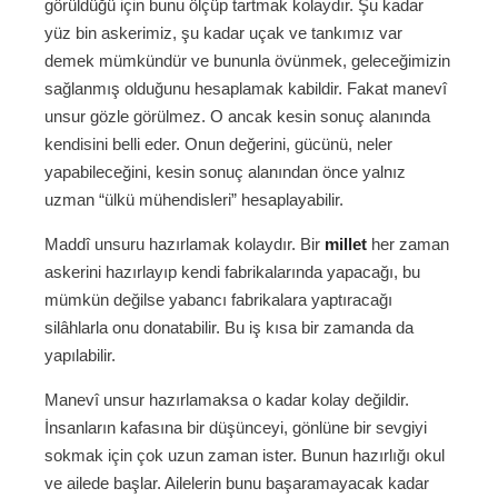
görüldüğü için bunu ölçüp tartmak kolaydır. Şu kadar
yüz bin askerimiz, şu kadar uçak ve tankımız var
demek mümkündür ve bununla övünmek, geleceğimizin
sağlanmış olduğunu hesaplamak kabildir. Fakat manevî
unsur gözle görülmez. O ancak kesin sonuç alanında
kendisini belli eder. Onun değerini, gücünü, neler
yapabileceğini, kesin sonuç alanından önce yalnız
uzman “ülkü mühendisleri” hesaplayabilir.
Maddî unsuru hazırlamak kolaydır. Bir
millet
her zaman
askerini hazırlayıp kendi fabrikalarında yapacağı, bu
mümkün değilse yabancı fabrikalara yaptıracağı
silâhlarla onu donatabilir. Bu iş kısa bir zamanda da
yapılabilir.
Manevî unsur hazırlamaksa o kadar kolay değildir.
İnsanların kafasına bir düşünceyi, gönlüne bir sevgiyi
sokmak için çok uzun zaman ister. Bunun hazırlığı okul
ve ailede başlar. Ailelerin bunu başaramayacak kadar