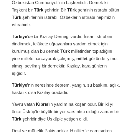
Özbekistan Cumhuriyeti’nin başkentidir. Demek ki
Taşkent bir
Türk
şehridir. Bir
Türk
şehrinin ıstırabı bütün
Türk
şehirlerinin ıstırabı, Özbeklerin ıstırabı hepimizin
ıstırabıdır.
Türkiye
’de bir Kızılay Derneği vardır. İnsan ıstırabını
dindirmek, felâkete uğrayanlara yardım etmek için
kurulmuş olan bu dernek
Türk
milletinden topladığını
yine millete harcayarak çalışmış,
millet
gözünde iyi not
almış, sevilmiş bir dernektir, Kızılay, kara günlerin
ışığıdır.
Türkiye
’nin neresinde deprem, yangın, su baskını, açlık,
hastalık olsa Kızılay oradadır.
Yavru vatan
Kıbrıs
’ın yardımına koşan odur. Bir iki yıl
önce Üsküp’te büyük bir yer sarsıntısı olduğu zaman bir
Türk
şehridir diye Üsküp’e yetişen o idi.
Dost ve müttefik Pakistanlılar, Hintliler’le çarpışırken