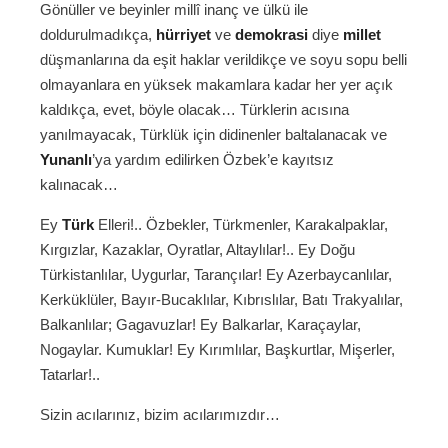
Gönüller ve beyinler millî inanç ve ülkü ile
doldurulmadıkça,
hürriyet
ve
demokrasi
diye
millet
düşmanlarına da eşit haklar verildikçe ve soyu sopu belli
olmayanlara en yüksek makamlara kadar her yer açık
kaldıkça, evet, böyle olacak… Türklerin acısına
yanılmayacak, Türklük için didinenler baltalanacak ve
Yunanlı
’ya yardım edilirken Özbek’e kayıtsız
kalınacak…
Ey
Türk
Elleri!.. Özbekler, Türkmenler, Karakalpaklar,
Kırgızlar, Kazaklar, Oyratlar, Altaylılar!.. Ey Doğu
Türkistanlılar, Uygurlar, Tarançılar! Ey Azerbaycanlılar,
Kerküklüler, Bayır-Bucaklılar, Kıbrıslılar, Batı Trakyalılar,
Balkanlılar; Gagavuzlar! Ey Balkarlar, Karaçaylar,
Nogaylar. Kumuklar! Ey Kırımlılar, Başkurtlar, Mişerler,
Tatarlar!..
Sizin acılarınız, bizim acılarımızdır…