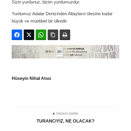
Sizin yurdunuz, bizim yurdumuzdur.
Yurdumuz Adalar Denizinden Altayların ötesine kadar
büyük ve müebbet bir ülkedir.
Facebook
Twitter
WhatsApp
Bağlanıyı kopyala
Yazdır
Hüseyin Nihal Atsız
ÖNCEKI İÇERIK
TURANCIYIZ, NE OLACAK?