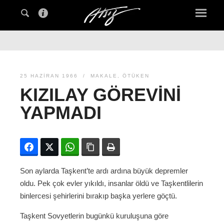
25 HAZIRAN 1966
MAKALE
,
ÖTÜKEN
KIZILAY GÖREVINI
YAPMADI
Facebook
Twitter
WhatsApp
Bağlanıyı kopyala
Yazdır
Son aylarda Taşkent’te ardı ardına büyük depremler
oldu. Pek çok evler yıkıldı, insanlar öldü ve Taşkentlilerin
binlercesi şehirlerini bırakıp başka yerlere göçtü.
Taşkent Sovyetlerin bugünkü kuruluşuna göre