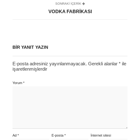
SONRAKI IÇERIK
VODKA FABRIKASI
BIR YANIT YAZIN
E-posta adresiniz yayınlanmayacak.
Gerekli alanlar
*
ile
işaretlenmişlerdir
Yorum
*
Ad
*
E-posta
*
İnternet sitesi