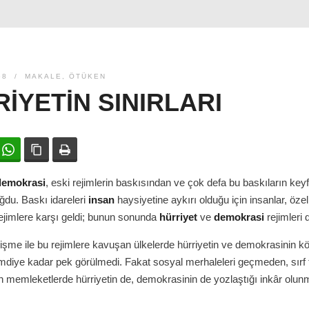
68
MAKALE
,
ÖTÜKEN
IYETIN SINIRLARI
ok
witter
WhatsApp
Bağlanıyı kopyala
Yazdır
demokrasi
, eski rejimlerin baskısından ve çok defa bu baskıların keyf
du. Baskı idareleri
insan
haysiyetine aykırı olduğu için insanlar, özel
ejimlere karşı geldi; bunun sonunda
hürriyet
ve
demokrasi
rejimleri 
lişme ile bu rejimlere kavuşan ülkelerde hürriyetin ve demokrasinin k
şimdiye kadar pek görülmedi. Fakat sosyal merhaleleri geçmeden, sırf t
 memleketlerde hürriyetin de, demokrasinin de yozlaştığı inkâr olun