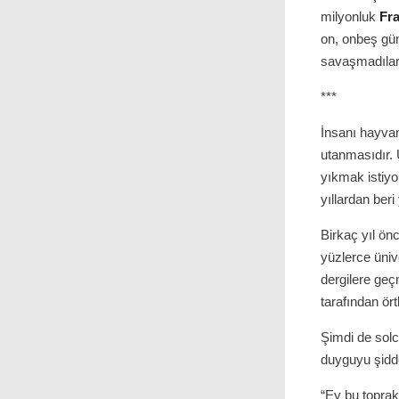
milyonluk
Fr
on, onbeş gü
savaşmadılar.
***
İnsanı hayva
utanmasıdır. 
yıkmak istiy
yıllardan beri
Birkaç yıl ön
yüzlerce üniv
dergilere geç
tarafından ört
Şimdi de solcu
duyguyu şiddet
“Ey bu toprak