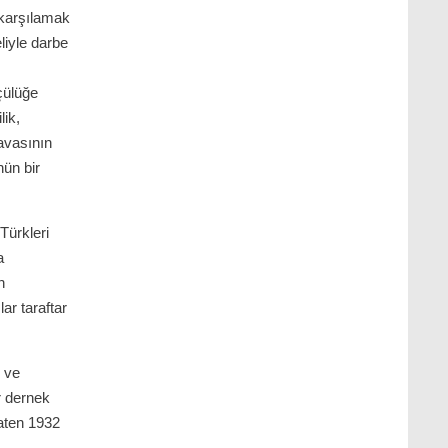
 karşılamak
liyle darbe
çülüğe
lik,
vasının
ün bir
Türkleri
a
n
ar taraftar
e ve
r dernek
aten 1932