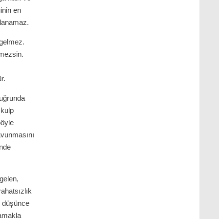
inin en
stlanamaz.
 gelmez.
emezsin.
r.
 uğrunda
 kulp
öyle
savunmasını
inde
gelen,
rahatsızlık
ak düşünce
lamakla