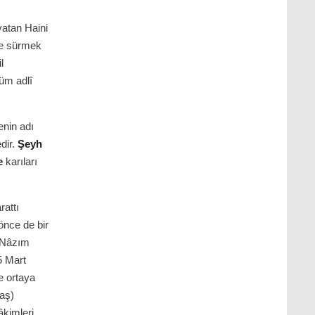
vatan Haini
ne sürmek
l
küm adlî
nin adı
dir.
Şeyh
e
karıları
rattı
nce de bir
n Nâzım
5 Mart
e ortaya
aş)
kimleri