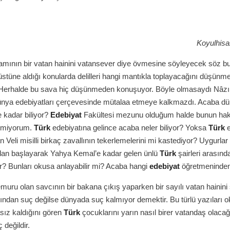
Koyulhisa
mının bir vatan hainini vatansever diye övmesine söyleyecek söz bu
üstüne aldığı konularda delilleri hangi mantıkla toplayacağını düşünme
 Herhalde bu sava hiç düşünmeden konuşuyor. Böyle olmasaydı Nâz
ünya edebiyatları çerçevesinde mütalaa etmeye kalkmazdı. Acaba d
e kadar biliyor?
Edebiyat
Fakültesi mezunu olduğum halde bunun ha
bilmiyorum.
Türk
edebiyatına gelince acaba neler biliyor? Yoksa
Türk
e
 Veli misilli birkaç zavallının tekerlemelerini mi kastediyor? Uygurlar
’dan başlayarak Yahya Kemal’e kadar gelen ünlü
Türk
şairleri arasınd
yor? Bunları okusa anlayabilir mi? Acaba hangi
edebiyat
öğretmeninden 
uru olan savcının bir bakana çıkış yaparken bir sayılı vatan hainin
ndan suç değilse dünyada suç kalmıyor demektir. Bu türlü yazıları 
sız kaldığını gören
Türk
çocuklarını yarın nasıl birer vatandaş olacağ
 değildir.