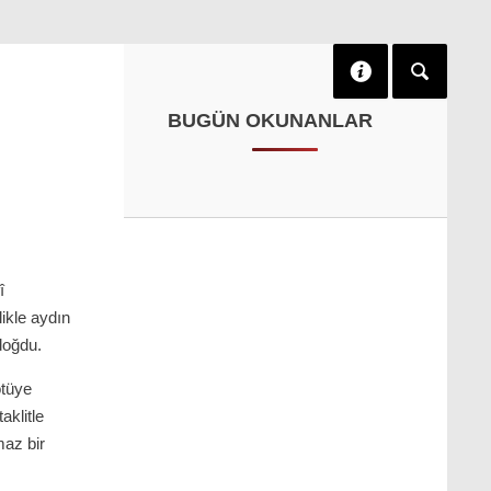
BUGÜN OKUNANLAR
î
likle aydın
doğdu.
ötüye
aklitle
maz bir