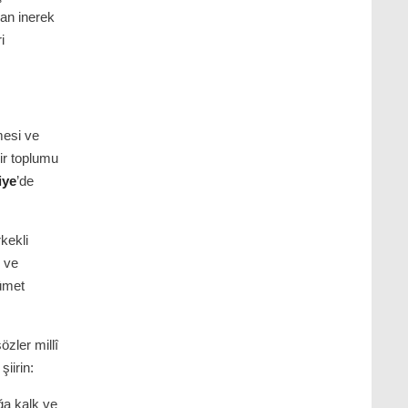
an inerek
i
mesi ve
ir toplumu
iye
’de
kekli
e ve
kümet
özler millî
iirin:
ğa kalk ve