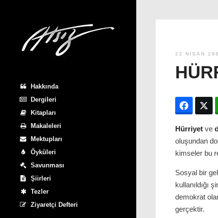
22 NISAN 19
HÜRR
Hakkında
Dergileri
Facebo
T
Kitapları
Makaleleri
Hürriyet
ve
Mektupları
oluşundan doğ
Öyküleri
kimseler bu r
Savunması
Sosyal bir ge
Şiirleri
kullanıldığı 
Tezler
demokrat olan
Ziyaretçi Defteri
gerçektir.