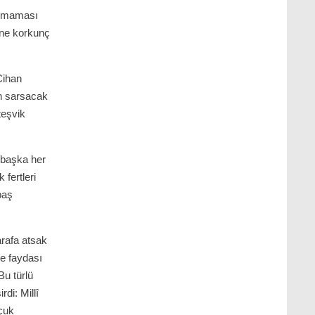
 olmaması
n ne korkunç
 Cihan
n sarsacak
 teşvik
t başka her
fertleri
baş
arafa atsak
ne faydası
Bu türlü
di: Millî
uçuk