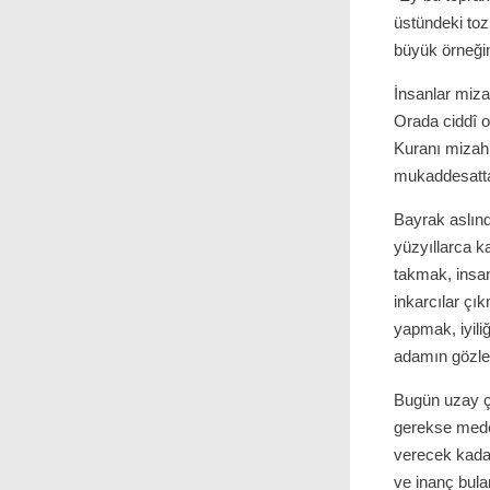
üstündeki tozl
büyük örneğin
İnsanlar miza
Orada ciddî o
Kuranı mizah
mukaddesatta
Bayrak aslın
yüzyıllarca k
takmak, insa
inkarcılar çı
yapmak, iyili
adamın gözler
Bugün uzay ç
gerekse medeni
verecek kadar
ve inanç bula