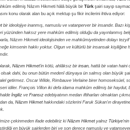
ahkûm edilmiş Nâzım Hikmeti hâlâ büyük bir
Türk
şairi sayıp saymad
ını konu olarak alan bu açık mektup şu fikir incilerini ihtiva ediyor:
t
bir ideolojiye inanmış, namuslu ve vatanperver bir insandır. Bazı kişi
leri yüzünden haksız yere mahkûm edilmiş olduğu da yayınlanmış belg
itibarla, Nâzım Hikmeti ideolojisinden ve mahkûmiyetinden dolayı tezyi
ğe kimsenin hakkı yoktur. Olgun ve kültürlü bir insansak kişiliğine 
mdır.
olarak,
Nâzım Hikmet
’in kötü, ahlâksız bir
insan
, hattâ bir vatan haini
olsak dahi, bu onun bütün medenî dünyaya ün salmış olan büyük şair
alel getirmez. Oscar Wilde, Rimbauve Verlaine birer homoseksüel, so
rseri idiler. François Villon iki defa idama mahkûm edilmiş bir haydut, bi
 halde
İngiliz
ve
Fransız
edebiyatının medarı iftiharları olmaktan çıkma
mdan da,
Nâzım Hikmet
hakkındaki sözlerini Faruk Sükan’ın dirayetin
ık.
mize çekinmeden ifade edebiliriz ki
Nâzım Hikmet
yalnız
Türkiye
’nin
ştirdiği en büyük şairlerden biri ve son derece namuslu ve vatansever