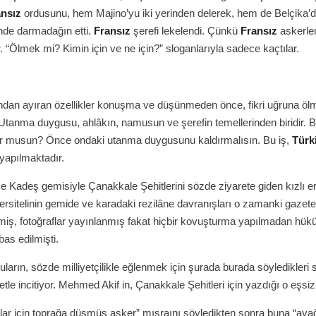
ansız
ordusunu, hem Majino’yu iki yerinden delerek, hem de Belçika’d
nde darmadağın etti.
Fransız
şerefi lekelendi. Çünkü
Fransız
askerler
 “Ölmek mi? Kimin için ve ne için?” sloganlarıyla sadece kaçtılar.
ndan ayıran özellikler konuşma ve düşünmeden önce, fikri uğruna öl
Utanma duygusu, ahlâkın, namusun ve şerefin temellerinden biridir. B
or musun? Önce ondaki utanma duygusunu kaldırmalısın. Bu iş,
Türk
 yapılmaktadır.
ce Kadeş gemisiyle Çanakkale Şehitlerini sözde ziyarete giden kızlı er
ersitelinin gemide ve karadaki rezilâne davranışları o zamanki gazet
miş, fotoğraflar yayınlanmış fakat hiçbir kovuşturma yapılmadan hü
bas edilmişti.
ların, sözde milliyetçilikle eğlenmek için şurada burada söyledikleri s
le incitiyor. Mehmed Akif in, Çanakkale Şehitleri için yazdığı o eşsiz ş
lar için toprağa düşmüş asker” mısraını söyledikten sonra buna “aya