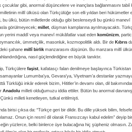
 çocuklar gibi, anormal düşüncelere ve inançlara bağlanmasını tabiî
milletinin millî ülküsü olan Türkçülüğe son elli yıldan beri hükümetler e
i, bu ülkü, bütün milletlerde olduğu gibi beslenseydi bu günkü manevî
asla görülmeyecek;
millet
, düşman kamplarına ayrılmayacaktı. Türk
un yerini maddî veya manevî mükâfatlar vaat eden
komünizm
, partici
eymancılık, ümmetçilik, masonluk, kozmopolitlik aldı. Bir de
Kıbrıs
da
indeki şahane
millî birlik
manzarasını düşünün. Bu manzara millî ülkün
şahlandırdığına, nasıl güçlendirdiğine en büyük tanıktır.
ilip, Türkçülere
faşist
, kafatasçı falan denilmeye başlayınca Türkistan 
samayanlar Lumumba’ya, Gevara’ya, Viyetnam’a destanlar yazmay
attâ Türklüğü inkâr ederek bizim, Hititler’in devamı olan, dil bakımında
ir
Anadolu
milleti olduğumuzu iddia ettiler. Bütün bu anormal davranışl
ünkü milleti kenetleyen, tutkal eritilmişti.
ında birisi çıksa da: “Türkçe geri bir dildir. Bu dille yüksek bilim, felsef
lamaz. Onun için resmî dil olarak Fransızcayı kabul edelim” deyip bi
ğin yüzlerce, belki binlerce üye bulacağına hiç şüpheniz olmasın. Z
mdi ölmüş olan bir profesör, ortaya böyle bir iddia atmıştı.