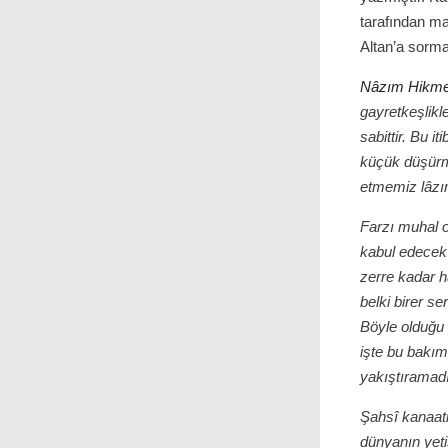
tarafından m
Altan’a sormas
Nâzım Hikme
gayretkeşlik
sabittir. Bu 
küçük düşürme
etmemiz lâzı
Farzı muhal 
kabul edecek 
zerre kadar h
belki birer se
Böyle olduğu
işte bu bakı
yakıştıramad
Şahsî kanaati
dünyanın yeti