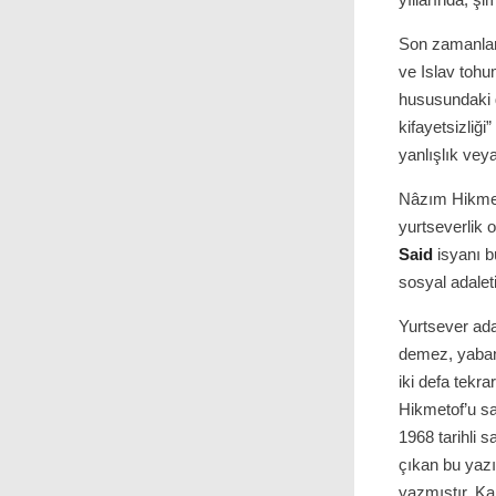
Son zamanlar
ve Islav toh
hususundaki g
kifayetsizliği
yanlışlık veya
Nâzım Hikmet
yurtseverlik
Said
isyanı b
sosyal adaleti
Yurtsever ada
demez, yaban
iki defa tekr
Hikmetof’u sa
1968 tarihli 
çıkan bu yazı
yazmıştır. K