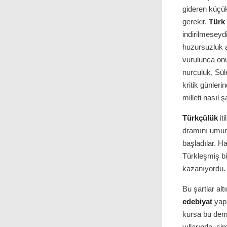
gideren küçük
gerekir.
Türk
indirilmeseyd
huzursuzluk 
vurulunca on
nurculuk, Sül
kritik günler
milleti nasıl 
Türkçülük
it
dramını umur
başladılar. H
Türkleşmiş b
kazanıyordu. Ç
Bu şartlar alt
edebiyat
yapı
kursa bu deme
yıllarında, şi