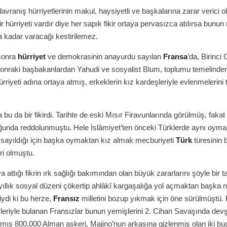
vranış hürriyetlerinin makul, haysiyetli ve başkalarına zarar verici
ir hürriyeti vardır diye her sapık fikir ortaya pervasızca atılırsa bunu
a kadar varacağı kestirilemez.
 sonra
hürriyet
ve demokrasinin anayurdu sayılan
Fransa
’da, Birinci
onraki başbakanlardan Yahudi ve sosyalist Blum, toplumu temelinde
ir hürriyeti adına ortaya atmış, erkeklerin kız kardeşleriyle evlenmelerini
 bu da bir fikirdi. Tarihte de eski Mısır Firavunlarında görülmüş, faka
ğunda reddolunmuştu. Hele İslâmiyet’ten önceki Türklerde aynı oymak 
 sayıldığı için başka oymaktan kız almak mecburiyeti
Türk
türesinin 
iri olmuştu.
 attığı fikrin ırk sağlığı bakımından olan büyük zararlarını şöyle bir t
e yıllık sosyal düzeni çökertip ahlâkî kargaşalığa yol açmaktan başka 
iydi ki bu herze,
Fransız
milletini bozup yıkmak için öne sürülmüştü. 
ikleriyle bulanan Fransızlar bunun yemişlerini 2. Cihan Savaşında devşir
anmış 800.000 Alman askeri, Majino’nun arkasına gizlenmiş olan iki b