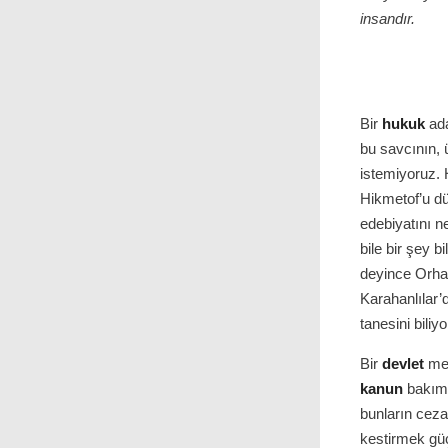
insandır.
Bir
hukuk
ada
bu savcının, 
istemiyoruz.
Hikmetof’u d
edebiyatını n
bile bir şey 
deyince Orhan
Karahanlılar
tanesini bili
Bir
devlet
mem
kanun
bakımı
bunların ceza
kestirmek güç