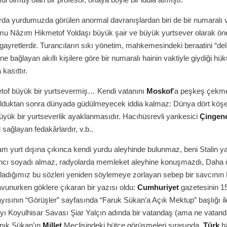
da yurdumuzda görülen anormal davranışlardan biri de bir numaralı 
umu Nâzım Hikmetof Yoldaşı büyük şair ve büyük yurtsever olarak ö
ayretlerdir. Turancıların sıkı yönetim, mahkemesindeki beraatini “deli
” ne bağlayan akıllı kişilere göre bir numaralı hainin vaktiyle giydiği hü
 kasıttır.
of büyük bir yurtsevermiş… Kendi vatanını
Moskof
’a peşkeş çekme
 olduktan sonra dünyada güdülmeyecek iddia kalmaz: Dünya dört köşe
üyük bir yurtseverlik ayaklanmasıdır. Hacıhüsrevli yankesici
Çingen
 sağlayan fedakârlardır, v.b..
m yurt dışına çıkınca kendi yurdu aleyhinde bulunmaz, beni Stalin ya
cı soyadı almaz, radyolarda memleket aleyhine konuşmazdı, Daha ö
arladığımız bu sözleri yeniden söylemeye zorlayan sebep bir savcını
vunurken göklere çıkaran bir yazısı oldu:
Cumhuriyet
gazetesinin 1
sayısının “Görüşler” sayfasında “Faruk Sükan’a Açık Mektup” başlığı il
yı Koyulhisar Savası Şiar Yalçın adında bir vatandaş (ama ne vatand
anık Sükan’ın
Millet
Meclisindeki bütçe görüşmeleri sırasında,
Türk
hâ