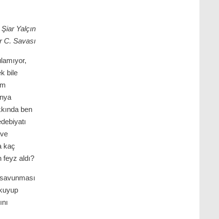
Şiar Yalçın
r C. Savası
lamıyor,
k bile
ım
ünya
kkında ben
debiyatı
 ve
a kaç
feyz aldı?
i savunması
okuyup
ını