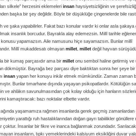
arı silkele” herzesini eklemeleri
insan
haysiyetsizliğinin ve şerefsizliğ
den başka bir şey değildir. Böyle bir düşüklüğe çingenelerde bile ra
h ve şaka yapabilirler. Fakat bazı konular vardır ki onlar asla şakaya
lmak insanlık borcudur. Bayrakla alay edemezsin. Millî tarihle eğlen
 konusu yapamazsın. Aile namusunu hiçe sayamazsın. Bunlar millî
ndır. Millî mukaddesatı olmayan
millet
,
millet
değil hayvan sürüşüdü
da bir kumaş parçasıdır ama bir
millet
onu sembol haline getirmiş ve
an dökmüştür. Bayrağa bez parçası diye baktıktan sonra her şeye bir
nı
insan
yapan her konuyu inkâr etmek mümkündür. Zaman zaman b
kmıştır. Bunlar tımarhane dışında yaşayan psikopatlardır. Kötülüğün 
ğin ve ahlâkın savunulmasından çok kolay olduğu için hanların sözler
ini kamaştıracak: bazı noktalar elbette vardır.
ağında yaşamamıza rağmen insanlarda gerek geçmiş zamanlardan 
yetin yarattığı ruh hastalıklarından doğan gayrı tabiilikler gönüllere 
 çoktur. İnsanlar bir fikre ve inanca bağlanmak zorundadır. Sarılac
mayan insanların, tıpkı yemeklerindeki kalsiyum eksikliğini duvar ya