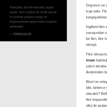
Düşünce ve da
Türkçülük, dün bir kaynaktı; bugün
icap eder. Fik
çaydır. Yarın coşkun bir ırmak olacak
kargaşalıklar
ve önünde yabancı duygu ve
düşüncelerden gelen bütün engeller
İngiltere’den
yıkılacaktır.
savaşından s
—
TÜRKÇÜLÜK
bir fikri, fik
etmişti.
Fikir olmasına
insan
toplulu
yakın akraba
ilkelerinden b
Blum’un ortaya
bile, binlerc
olacaktı? Bell
fikir kepazel
ülkü ile aşıl