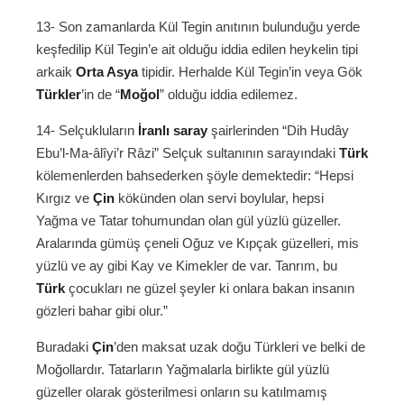
13- Son zamanlarda Kül Tegin anıtının bulunduğu yerde
keşfedilip Kül Tegin’e ait olduğu iddia edilen heykelin tipi
arkaik
Orta Asya
tipidir. Herhalde Kül Tegin’in veya Gök
Türkler
’in de “
Moğol
” olduğu iddia edilemez.
14- Selçukluların
İranlı
saray
şairlerinden “Dih Hudây
Ebu’l-Ma-âlîyi’r Râzi” Selçuk sultanının sarayındaki
Türk
kölemenlerden bahsederken şöyle demektedir: “Hepsi
Kırgız ve
Çin
kökünden olan servi boylular, hepsi
Yağma ve Tatar tohumundan olan gül yüzlü güzeller.
Aralarında gümüş çeneli Oğuz ve Kıpçak güzelleri, mis
yüzlü ve ay gibi Kay ve Kimekler de var. Tanrım, bu
Türk
çocukları ne güzel şeyler ki onlara bakan insanın
gözleri bahar gibi olur.”
Buradaki
Çin
’den maksat uzak doğu Türkleri ve belki de
Moğollardır. Tatarların Yağmalarla birlikte gül yüzlü
güzeller olarak gösterilmesi onların su katılmamış