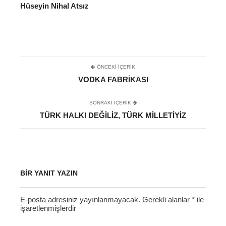
Hüseyin Nihal Atsız
ÖNCEKI İÇERIK
VODKA FABRIKASI
SONRAKI IÇERIK
TÜRK HALKI DEĞILIZ, TÜRK MILLETIYIZ
BIR YANIT YAZIN
E-posta adresiniz yayınlanmayacak.
Gerekli alanlar
*
ile
işaretlenmişlerdir