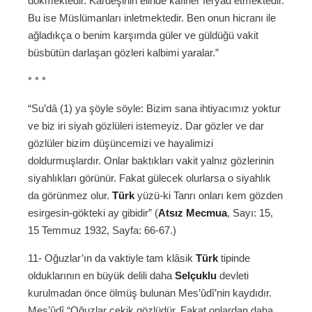
dökmektedir. Kardeşinin elinde kâfirler feryad etmektedir.
Bu ise Müslümanları inletmektedir. Ben onun hicranı ile
ağladıkça o benim karşımda güler ve güldüğü vakit
büsbütün darlaşan gözleri kalbimi yaralar.”
* * *
“Su’dâ (1) ya şöyle söyle: Bizim sana ihtiyacımız yoktur
ve biz iri siyah gözlüleri istemeyiz. Dar gözler ve dar
gözlüler bizim düşüncemizi ve hayalimizi
doldurmuşlardır. Onlar baktıkları vakit yalnız gözlerinin
siyahlıkları görünür. Fakat gülecek olurlarsa o siyahlık
da görünmez olur.
Türk
yüzü-ki Tanrı onları kem gözden
esirgesin-gökteki ay gibidir” (
Atsız Mecmua
, Sayı: 15,
15 Temmuz 1932, Sayfa: 66-67.)
11- Oğuzlar’ın da vaktiyle tam klâsik
Türk
tipinde
olduklarının en büyük delili daha
Selçuklu
devleti
kurulmadan önce ölmüş bulunan Mes’ûdî’nin kaydıdır.
Mes’ûdî “Oğuzlar çekik gözlüdür. Fakat onlardan daha