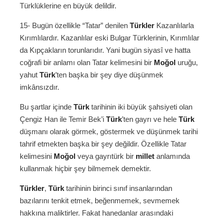
Türklüklerine en büyük delildir.
15- Bugün özellikle “Tatar” denilen
Türkler
Kazanlılarla
Kırımlılardır. Kazanlılar eski Bulgar Türklerinin, Kırımlılar
da Kıpçakların torunlarıdır. Yani bugün siyasî ve hatta
coğrafi bir anlamı olan Tatar kelimesini bir
Moğol
uruğu,
yahut
Türk
’ten başka bir şey diye düşünmek
imkânsızdır.
Bu şartlar içinde
Türk
tarihinin iki büyük şahsiyeti olan
Çengiz Han ile Temir Bek’i
Türk
’ten gayrı ve hele
Türk
düşmanı olarak görmek, göstermek ve düşünmek tarihi
tahrif etmekten başka bir şey değildir. Özellikle Tatar
kelimesini
Moğol
veya gayrıtürk bir
millet
anlamında
kullanmak hiçbir şey bilmemek demektir.
Türkler
,
Türk
tarihinin birinci sınıf insanlarından
bazılarını tenkit etmek, beğenmemek, sevmemek
hakkına maliktirler. Fakat hanedanlar arasındaki