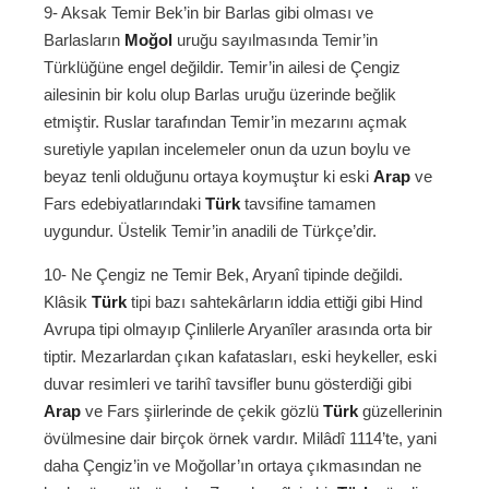
9- Aksak Temir Bek’in bir Barlas gibi olması ve
Barlasların
Moğol
uruğu sayılmasında Temir’in
Türklüğüne engel değildir. Temir’in ailesi de Çengiz
ailesinin bir kolu olup Barlas uruğu üzerinde beğlik
etmiştir. Ruslar tarafından Temir’in mezarını açmak
suretiyle yapılan incelemeler onun da uzun boylu ve
beyaz tenli olduğunu ortaya koymuştur ki eski
Arap
ve
Fars edebiyatlarındaki
Türk
tavsifine tamamen
uygundur. Üstelik Temir’in anadili de Türkçe’dir.
10- Ne Çengiz ne Temir Bek, Aryanî tipinde değildi.
Klâsik
Türk
tipi bazı sahtekârların iddia ettiği gibi Hind
Avrupa tipi olmayıp Çinlilerle Aryanîler arasında orta bir
tiptir. Mezarlardan çıkan kafatasları, eski heykeller, eski
duvar resimleri ve tarihî tavsifler bunu gösterdiği gibi
Arap
ve Fars şiirlerinde de çekik gözlü
Türk
güzellerinin
övülmesine dair birçok örnek vardır. Milâdî 1114’te, yani
daha Çengiz’in ve Moğollar’ın ortaya çıkmasından ne