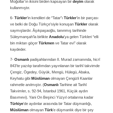
Moğollar’ın ikisini birden kapsayan bir
deyim
olarak
kullanmıştır.
6-
Türkler
’in kendileri de “Tatar”ı
Türkler
’in bir parçası
ve belki de Doğu Türkçe’siyle konuşan
Türkler
olarak
saymışlardır. Âşıkpaşaoğlu, tanınmış tarihinde
Süleymanşah’la birlikte
Anadolu
’ya gelen Türkleri “elli
bin miktarı göçer
Türkmen
ve Tatar evi” olarak
kaydeder.
7-
Osmanlı
padişahlarından II. Murad zamanında, hicrî
843’te yazılıp tarafımdan yayınlanan bir tarihî takvimde
Çengiz, Ögedey, Güyük, Mengü, Hülegü, Abaka,
Keyhatu gibi
Müslüman
olmayan Çengizli Kaanlar
rahmetle anılmıştır. (
Osmanlı
Tarihine ait Tarihî
Takvimler, s. 92-94, İstanbul 1961, Küçük aydın
Basımevi). Yani On Beşinci Yüzyıl ortalarına kadar
Türkiye
’de aydınlar arasında bir Tatar düşmanlığı,
Müslüman
olmayan
Türk
’e düşmanlık diye bir şey