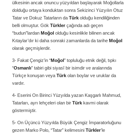
ülkesinin ancak onuncu yüzyıldan başlayarak Moğollarla
dolduğu ortaya konduktan sonra Sekizinci Yüzyılın Otuz
Tatar ve Dokuz Tatarların da
Türk
olduğu kendiliğinden
belli olmuştur. Gök
Türkler
çağında adı geçen
“budun”lardan
Moğol
olduğu kesinlikle bilinen ancak
Kıtaylar’dır ki daha sonraki zamanlarda da tarihe
Moğol
olarak geçmişlerdir.
3- Fakat Çengiz’in “
Moğol
” topluluğu etnik değil, tıpkı
“
Osmanlı
” tabiri gibi siyasî bir isimdir ve aralarında
Türkçe konuşan veya
Türk
olan boylar ve uruklar da
vardır.
4- Eserini On Birinci Yüzyılda yazan Kaşgarlı Mahmud,
Tatarları, ayrı lehçeleri olan bir
Türk
kavmi olarak
göstermiştir.
5- On Üçüncü Yüzyılda Büyük Çengiz İmparatorluğunu
gezen Marko Polo, “Tatar” kelimesini
Türkler
’le