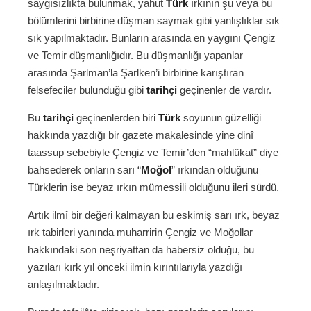
saygısızlıkta bulunmak, yahut
Türk
ırkının şu veya bu
bölümlerini birbirine düşman saymak gibi yanlışlıklar sık
sık yapılmaktadır. Bunların arasında en yaygını Çengiz
ve Temir düşmanlığıdır. Bu düşmanlığı yapanlar
arasında Şarlman’la Şarlken’i birbirine karıştıran
felsefeciler bulunduğu gibi
tarihçi
geçinenler de vardır.
Bu
tarihçi
geçinenlerden biri
Türk
soyunun güzelliği
hakkında yazdığı bir gazete makalesinde yine dinî
taassup sebebiyle Çengiz ve Temir’den “mahlûkat” diye
bahsederek onların sarı “
Moğol
” ırkından olduğunu
Türklerin ise beyaz ırkın mümessili olduğunu ileri sürdü.
Artık ilmî bir değeri kalmayan bu eskimiş sarı ırk, beyaz
ırk tabirleri yanında muharririn Çengiz ve Moğollar
hakkındaki son neşriyattan da habersiz olduğu, bu
yazıları kırk yıl önceki ilmin kırıntılarıyla yazdığı
anlaşılmaktadır.