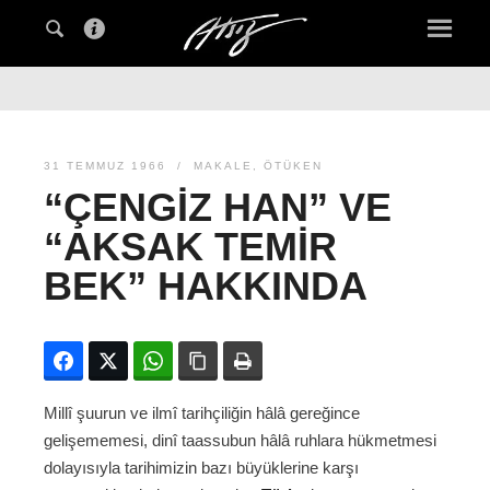
31 TEMMUZ 1966
MAKALE
,
ÖTÜKEN
“ÇENGIZ HAN” VE
“AKSAK TEMIR
BEK” HAKKINDA
Facebook
Twitter
WhatsApp
Bağlanıyı kopyala
Yazdır
Millî şuurun ve ilmî tarihçiliğin hâlâ gereğince
gelişememesi, dinî taassubun hâlâ ruhlara hükmetmesi
dolayısıyla tarihimizin bazı büyüklerine karşı