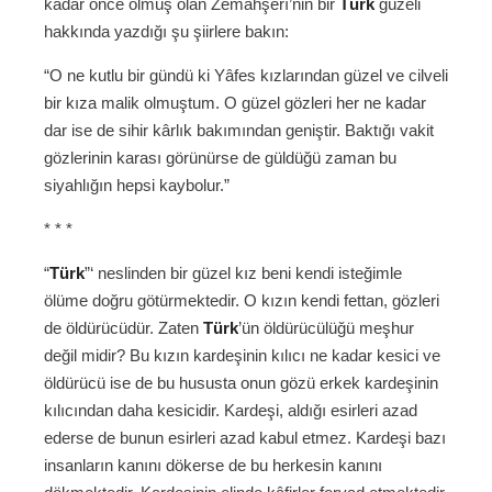
kadar önce ölmüş olan Zemahşerî’nin bir
Türk
güzeli
hakkında yazdığı şu şiirlere bakın:
“O ne kutlu bir gündü ki Yâfes kızlarından güzel ve cilveli
bir kıza malik olmuştum. O güzel gözleri her ne kadar
dar ise de sihir kârlık bakımından geniştir. Baktığı vakit
gözlerinin karası görünürse de güldüğü zaman bu
siyahlığın hepsi kaybolur.”
* * *
“
Türk
”‘ neslinden bir güzel kız beni kendi isteğimle
ölüme doğru götürmektedir. O kızın kendi fettan, gözleri
de öldürücüdür. Zaten
Türk
’ün öldürücülüğü meşhur
değil midir? Bu kızın kardeşinin kılıcı ne kadar kesici ve
öldürücü ise de bu hususta onun gözü erkek kardeşinin
kılıcından daha kesicidir. Kardeşi, aldığı esirleri azad
ederse de bunun esirleri azad kabul etmez. Kardeşi bazı
insanların kanını dökerse de bu herkesin kanını