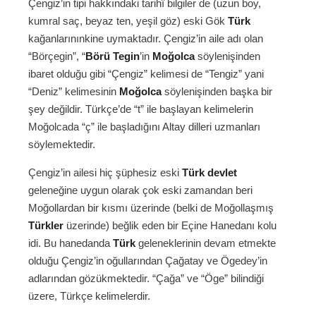
Çengiz’in tipi hakkındaki tarihî bilgiler de (uzun boy,
kumral saç, beyaz ten, yeşil göz) eski Gök
Türk
kağanlarınınkine uymaktadır. Çengiz’in aile adı olan
“Börçegin”, “
Börü Tegin
’in
Moğolca
söylenişinden
ibaret olduğu gibi “Çengiz” kelimesi de “Tengiz” yani
“Deniz” kelimesinin
Moğolca
söylenişinden başka bir
şey değildir. Türkçe’de “t” ile başlayan kelimelerin
Moğolcada “ç” ile başladığını Altay dilleri uzmanları
söylemektedir.
Çengiz’in ailesi hiç şüphesiz eski
Türk
devlet
geleneğine uygun olarak çok eski zamandan beri
Moğollardan bir kısmı üzerinde (belki de Moğollaşmış
Türkler
üzerinde) beğlik eden bir Eçine Hanedanı kolu
idi. Bu hanedanda
Türk
geleneklerinin devam etmekte
olduğu Çengiz’in oğullarından Çağatay ve Ögedey’in
adlarından gözükmektedir. “Çağa” ve “Öge” bilindiği
üzere, Türkçe kelimelerdir.