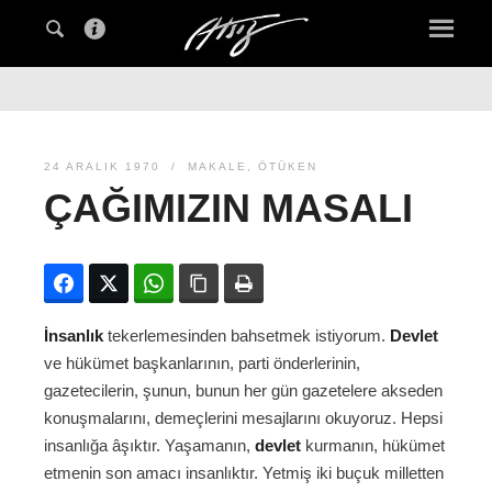
24 ARALIK 1970
MAKALE
,
ÖTÜKEN
ÇAĞIMIZIN MASALI
Facebook
Twitter
WhatsApp
Bağlanıyı kopyala
Yazdır
İnsanlık
tekerlemesinden bahsetmek istiyorum.
Devlet
ve hükümet başkanlarının, parti önderlerinin,
gazetecilerin, şunun, bunun her gün gazetelere akseden
konuşmalarını, demeçlerini mesajlarını okuyoruz. Hepsi
insanlığa âşıktır. Yaşamanın,
devlet
kurmanın, hükümet
etmenin son amacı insanlıktır. Yetmiş iki buçuk milletten