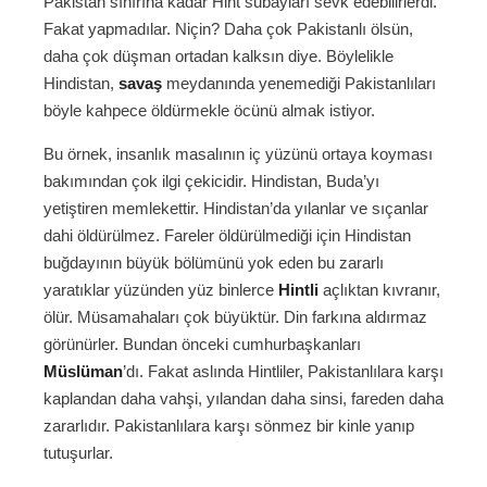
Pakistan sınırına kadar Hint subayları sevk edebilirlerdi.
Fakat yapmadılar. Niçin? Daha çok Pakistanlı ölsün,
daha çok düşman ortadan kalksın diye. Böylelikle
Hindistan,
savaş
meydanında yenemediği Pakistanlıları
böyle kahpece öldürmekle öcünü almak istiyor.
Bu örnek, insanlık masalının iç yüzünü ortaya koyması
bakımından çok ilgi çekicidir. Hindistan, Buda’yı
yetiştiren memlekettir. Hindistan’da yılanlar ve sıçanlar
dahi öldürülmez. Fareler öldürülmediği için Hindistan
buğdayının büyük bölümünü yok eden bu zararlı
yaratıklar yüzünden yüz binlerce
Hintli
açlıktan kıvranır,
ölür. Müsamahaları çok büyüktür. Din farkına aldırmaz
görünürler. Bundan önceki cumhurbaşkanları
Müslüman
’dı. Fakat aslında Hintliler, Pakistanlılara karşı
kaplandan daha vahşi, yılandan daha sinsi, fareden daha
zararlıdır. Pakistanlılara karşı sönmez bir kinle yanıp
tutuşurlar.