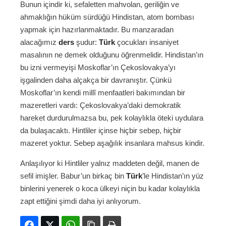
Bunun içindir ki, sefaletten mahvolan, geriliğin ve
ahmaklığın hüküm sürdüğü Hindistan, atom bombası
yapmak için hazırlanmaktadır. Bu manzaradan
alacağımız
ders
şudur:
Türk
çocukları insaniyet
masalının ne demek olduğunu öğrenmelidir. Hindistan’ın
bu izni vermeyişi Moskoflar’ın Çekoslovakya’yı
işgalinden daha alçakça bir davranıştır. Çünkü
Moskoflar’ın kendi millî menfaatleri bakımından bir
mazeretleri vardı: Çekoslovakya’daki demokratik
hareket durdurulmazsa bu, pek kolaylıkla öteki uydulara
da bulaşacaktı. Hintliler içinse hiçbir sebep, hiçbir
mazeret yoktur. Sebep aşağılık insanlara mahsus kindir.
Anlaşılıyor ki Hintliler yalnız maddeten değil, manen de
sefil imişler. Babur’un birkaç bin
Türk
’le Hindistan’ın yüz
binlerini yenerek o koca ülkeyi niçin bu kadar kolaylıkla
zapt ettiğini şimdi daha iyi anlıyorum.
Facebook
Twitter
WhatsApp
Bağlanıyı kopyala
Yazdır