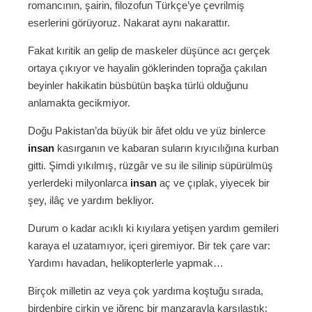
romancının, şairin, filozofun Türkçe’ye çevrilmiş
eserlerini görüyoruz. Nakarat aynı nakarattır.
Fakat kıritik an gelip de maskeler düşünce acı gerçek
ortaya çıkıyor ve hayalin göklerinden toprağa çakılan
beyinler hakikatin büsbütün başka türlü olduğunu
anlamakta gecikmiyor.
Doğu Pakistan’da büyük bir âfet oldu ve yüz binlerce
insan
kasırganın ve kabaran suların kıyıcılığına kurban
gitti. Şimdi yıkılmış, rüzgâr ve su ile silinip süpürülmüş
yerlerdeki milyonlarca
insan
aç ve çıplak, yiyecek bir
şey, ilâç ve yardım bekliyor.
Durum o kadar acıklı ki kıyılara yetişen yardım gemileri
karaya el uzatamıyor, içeri giremiyor. Bir tek çare var:
Yardımı havadan, helikopterlerle yapmak…
Birçok milletin az veya çok yardıma koştuğu sırada,
birdenbire çirkin ve iğrenç bir manzarayla karşılaştık: