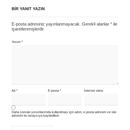
BIR YANIT YAZIN
E-posta adresiniz yayınlanmayacak.
Gerekli alanlar
*
ile
işaretlenmişlerdir
Yorum
*
Ad
*
E-posta
*
İnternet sitesi
Daha sonraki yorumlarımda kullanılması için adım, e-posta adresim ve site
adresim bu tarayıcıya kaydedilsin.