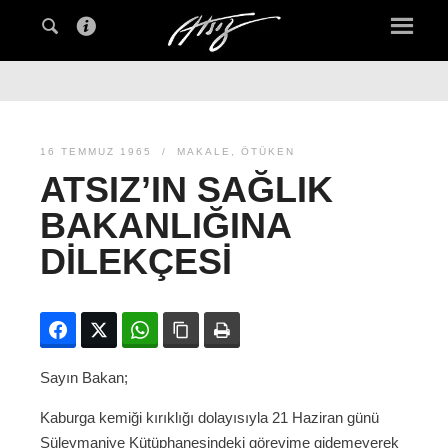
16 TEMMUZ 1965
MAKALE
,
ÖTÜKEN
ATSIZ’IN SAĞLIK
BAKANLIĞINA
DILEKÇESI
Facebook
Twitter
WhatsApp
Bağlanıyı kopyala
Yazdır
Sayın Bakan;
Kaburga kemiği kırıklığı dolayısıyla 21 Haziran günü
Süleymaniye Kütüphanesindeki görevime gidemeyerek