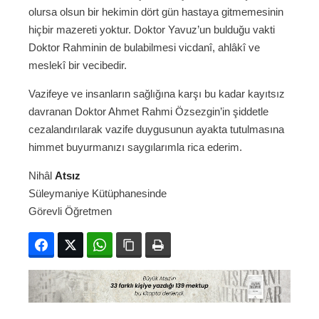
olursa olsun bir hekimin dört gün hastaya gitmemesinin
hiçbir mazereti yoktur. Doktor Yavuz’un bulduğu vakti
Doktor Rahminin de bulabilmesi vicdanî, ahlâkî ve
meslekî bir vecibedir.
Vazifeye ve insanların sağlığına karşı bu kadar kayıtsız
davranan Doktor Ahmet Rahmi Özsezgin’in şiddetle
cezalandırılarak vazife duygusunun ayakta tutulmasına
himmet buyurmanızı saygılarımla rica ederim.
Nihâl
Atsız
Süleymaniye Kütüphanesinde
Görevli Öğretmen
Facebook
Twitter
WhatsApp
Bağlanıyı kopyala
Yazdır