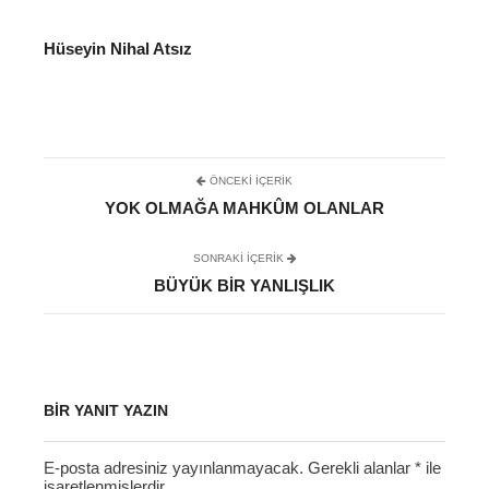
Hüseyin Nihal Atsız
ÖNCEKI İÇERIK
YOK OLMAĞA MAHKÛM OLANLAR
SONRAKI IÇERIK
BÜYÜK BIR YANLIŞLIK
BIR YANIT YAZIN
E-posta adresiniz yayınlanmayacak.
Gerekli alanlar
*
ile
işaretlenmişlerdir