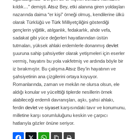
kıldık…” demişti.
Atsız
Bey, etki alanına giren yoldaşları
nazarında daima “er kişi” örneği olmuş, kendilerine ülkü
olarak Türklüğü ve
Türk
Milliyetçiliğini gösterdiği
gençlerin yiğitlik, atılganlık, fedakarlık, ahde vefa,
sadakat gibi yüce değerleri hayatlarından üstün
tutmaları, yüksek ahlaki erdemlerle donanmış
devlet
şuuruna sahip şahsiyetler olarak yetişmeleri için eserler
vermiş, hayatını bu yola vakfetmiş ve ardında böyle bir
iz bırakmıştır. Bu çalışma
Atsız
Bey’in hayatının ve
şahsiyetinin ana çizgilerini ortaya koyuyor.
Romanlarında, zaman ve mekân ne olursa olsun, ele
aldığı konular ve yücelttiği tiplerde nesillerin örnek
alabileceği erdemli davranışları, aşkı, şahsi ahlakı,
ferdin
devlet
ve
siyaset
karşısındaki tavır ve konumunu,
milletine karşı sorumluluğunu keskin ve çarpıcı
hatlarıyla gözler önüne seriyor.
Facebook
Twitter
WhatsApp
Bağlanıyı kopyala
Yazdır