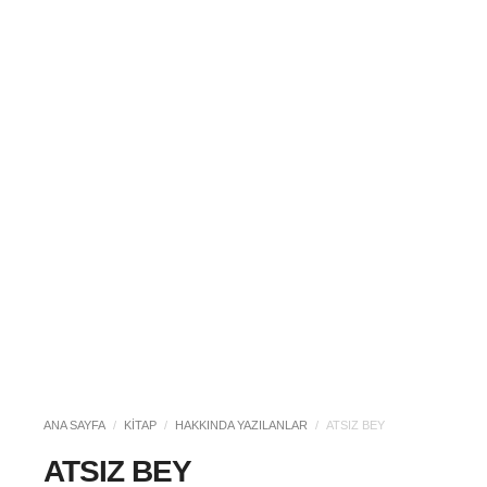
ANA SAYFA
/
KITAP
/
HAKKINDA YAZILANLAR
/
ATSIZ BEY
ATSIZ BEY