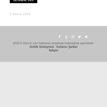
DEVAMINI OKU
1 Kasım 1962
2020 © Atsız'ın aziz hatırasını yaşatmak maksadıyla yayındadır.
Gizlilik Sözleşmesi
-
Kullanıcı Şartları
İletişim