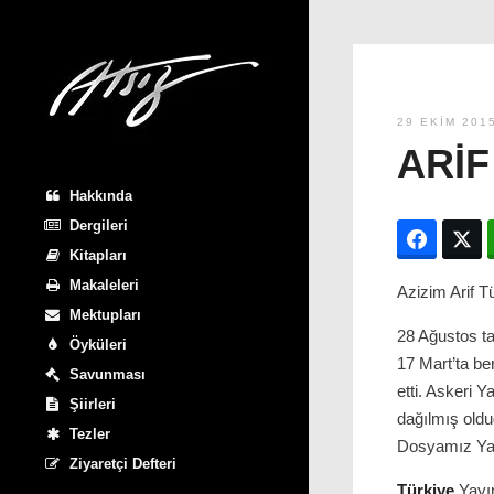
29 EKIM 201
ARIF
Hakkında
Dergileri
Facebo
T
Kitapları
Makaleleri
Azizim Arif 
Mektupları
28 Ağustos ta
Öyküleri
17 Mart’ta be
Savunması
etti. Askeri Y
Şiirleri
dağılmış oldu
Tezler
Dosyamız Yarg
Ziyaretçi Defteri
Türkiye
Yayın