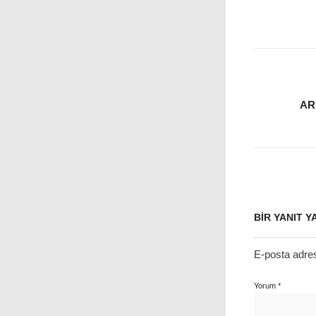
AR
BIR YANIT Y
E-posta adre
Yorum
*