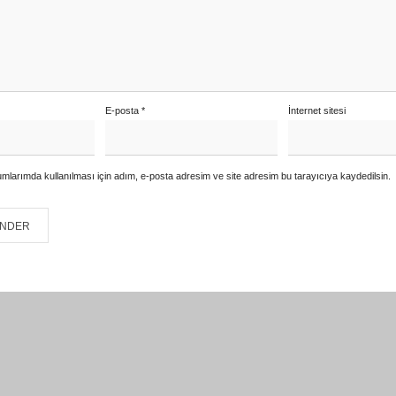
E-posta
*
İnternet sitesi
mlarımda kullanılması için adım, e-posta adresim ve site adresim bu tarayıcıya kaydedilsin.