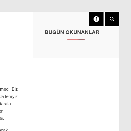
BUGÜN OKUNANLAR
tmedi. Biz
’da temyiz
 tarafa
r.
ir.
racak