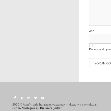
Ad
*
Daha sonraki yoru
2020 © Atsız'ın aziz hatırasını yaşatmak maksadıyla yayındadır.
Gizlilik Sözleşmesi
-
Kullanıcı Şartları