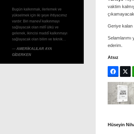
vaktim kalmı
Bugün kalkınmak, ilerlemek ve
çıkamayacak. 
yükselmek için iki şeye ihtiyacımız
vardır: Biri manevî kalkınmayı
Geriye kalan 
sağlayacak olan millî ülkü ve
gelenek, ikincisi maddî kalkınmayı
Selamlarımı y
sağlayacak olan bilim ve teknik…
ederim.
—
AMERİKALILAR AYA
GİDERKEN
Atsız
Facebo
T
Hüseyin Niha