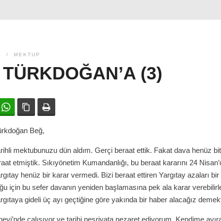
5
MEKTUP
 TÜRKDOĞAN’A (3)
ok
witter
WhatsApp
Bağlanıyı kopyala
Yazdır
Türkdoğan Beğ,
rihli mektubunuzu dün aldım. Gerçi beraat ettik. Fakat dava henüz bi
raat etmiştik. Sıkıyönetim Kumandanlığı, bu beraat kararını 24 Nisan
argıtay henüz bir karar vermedi. Bizi beraat ettiren Yargıtay azaları bir
ğu için bu sefer davanın yeniden başlamasına pek ala karar verebilirle
ıtaya gideli üç ayı geçtiğine göre yakında bir haber alacağız demekt
evi’nde çalışıyor ve tarihi neşriyata nezaret ediyorum. Kendime ayı