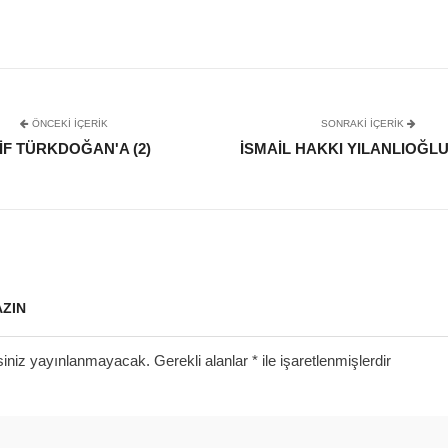
ÖNCEKI İÇERIK
SONRAKI IÇERIK
IF TÜRKDOĞAN'A (2)
İSMAIL HAKKI YILANLIOĞLU’
AZIN
siniz yayınlanmayacak.
Gerekli alanlar
*
ile işaretlenmişlerdir