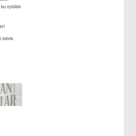
 bu eylülde
er!
 tebrik