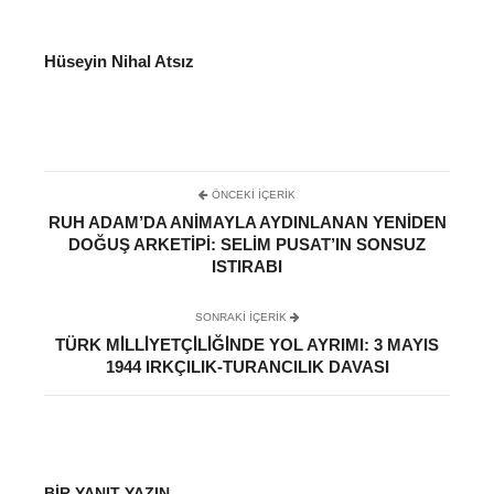
Hüseyin Nihal Atsız
ÖNCEKI İÇERIK
RUH ADAM’DA ANIMAYLA AYDINLANAN YENIDEN
DOĞUŞ ARKETIPI: SELIM PUSAT’IN SONSUZ
ISTIRABI
SONRAKI IÇERIK
TÜRK MİLLİYETÇİLİĞİNDE YOL AYRIMI: 3 MAYIS
1944 IRKÇILIK-TURANCILIK DAVASI
BIR YANIT YAZIN