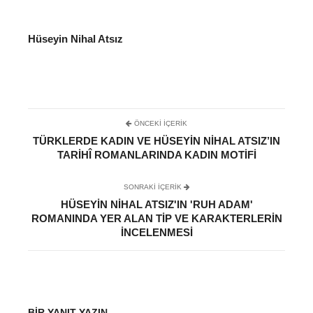
Hüseyin Nihal Atsız
ÖNCEKI İÇERIK
TÜRKLERDE KADIN VE HÜSEYIN NIHAL ATSIZ’IN
TARIHÎ ROMANLARINDA KADIN MOTIFI
SONRAKI IÇERIK
HÜSEYIN NIHAL ATSIZ'IN 'RUH ADAM'
ROMANINDA YER ALAN TIP VE KARAKTERLERIN
INCELENMESI
BIR YANIT YAZIN