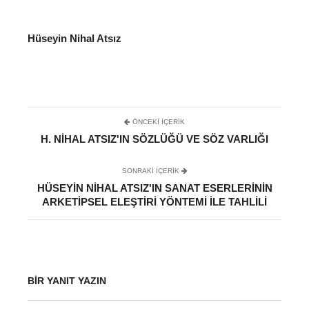
Hüseyin Nihal Atsız
ÖNCEKI İÇERIK
H. NIHAL ATSIZ'IN SÖZLÜĞÜ VE SÖZ VARLIĞI
SONRAKI IÇERIK
HÜSEYIN NIHAL ATSIZ'IN SANAT ESERLERININ
ARKETIPSEL ELEŞTIRI YÖNTEMI ILE TAHLILI
BIR YANIT YAZIN