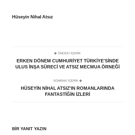
Hüseyin Nihal Atsız
ÖNCEKI İÇERIK
ERKEN DÖNEM CUMHURIYET TÜRKIYE'SINDE
ULUS INŞA SÜRECI VE ATSIZ MECMUA ÖRNEĞI
SONRAKI IÇERIK
HÜSEYIN NIHAL ATSIZ'IN ROMANLARINDA
FANTASTIĞIN IZLERI
BIR YANIT YAZIN