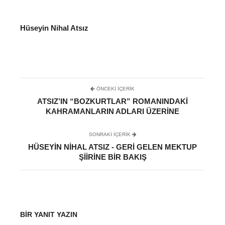
Hüseyin Nihal Atsız
ÖNCEKI İÇERIK
ATSIZ’IN “BOZKURTLAR” ROMANINDAKI
KAHRAMANLARIN ADLARI ÜZERINE
SONRAKI IÇERIK
HÜSEYIN NIHAL ATSIZ - GERI GELEN MEKTUP
ŞIIRINE BIR BAKIŞ
BIR YANIT YAZIN