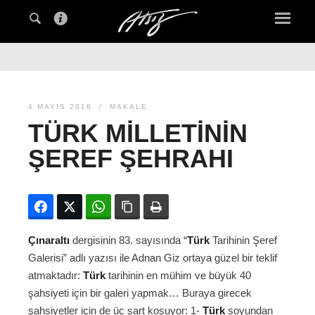
4 MAYIS 2016
MAKALE
TÜRK MILLETININ
ŞEREF ŞEHRAHI
Facebook
Twitter
WhatsApp
Bağlanıyı kopyala
Yazdır
Çınaraltı
dergisinin 83. sayısında “
Türk
Tarihinin Şeref
Galerisi” adlı yazısı ile Adnan Giz ortaya güzel bir teklif
atmaktadır:
Türk
tarihinin en mühim ve büyük 40
şahsiyeti için bir galeri yapmak… Buraya girecek
şahsiyetler için de üç şart koşuyor: 1-
Türk
soyundan