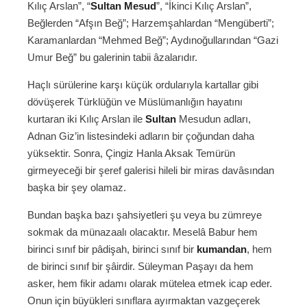
Kılıç Arslan”, “
Sultan Mesud
”, “İkinci Kılıç Arslan”,
Beğlerden “Afşın Beğ”; Harzemşahlardan “Mengüberti”;
Karamanlardan “Mehmed Beğ”; Aydınoğullarından “Gazi
Umur Beğ” bu galerinin tabii âzalarıdır.
Haçlı sürülerine karşı küçük ordularıyla kartallar gibi
dövüşerek Türklüğün ve Müslümanlığın hayatını
kurtaran iki Kılıç Arslan ile
Sultan
Mesudun adları,
Adnan Giz’in listesindeki adların bir çoğundan daha
yüksektir. Sonra, Çingiz Hanla Aksak Temürün
girmeyeceği bir şeref galerisi hileli bir miras davâsından
başka bir şey olamaz.
Bundan başka bazı şahsiyetleri şu veya bu zümreye
sokmak da münazaalı olacaktır. Meselâ Babur hem
birinci sınıf bir pâdişah, birinci sınıf bir
kumandan
, hem
de birinci sınıf bir şâirdir. Süleyman Paşayı da hem
asker, hem fikir adamı olarak mütelea etmek icap eder.
Onun için büyükleri sınıflara ayırmaktan vazgeçerek