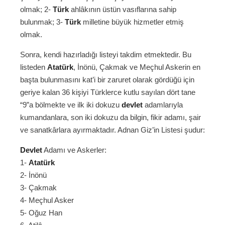
olmak; 2-
Türk
ahlâkının üstün vasıflarına sahip
bulunmak; 3-
Türk
milletine büyük hizmetler etmiş
olmak.
Sonra, kendi hazırladığı listeyi takdim etmektedir. Bu
listeden
Atatürk
, İnönü, Çakmak ve Meçhul Askerin en
başta bulunmasını kat’i bir zaruret olarak gördüğü için
geriye kalan 36 kişiyi Türklerce kutlu sayılan dört tane
“9”a bölmekte ve ilk iki dokuzu
devlet
adamlarıyla
kumandanlara, son iki dokuzu da bilgin, fikir adamı, şair
ve sanatkârlara ayırmaktadır. Adnan Giz’in Listesi şudur:
Devlet
Adamı ve Askerler:
1-
Atatürk
2- İnönü
3- Çakmak
4- Meçhul Asker
5- Oğuz Han