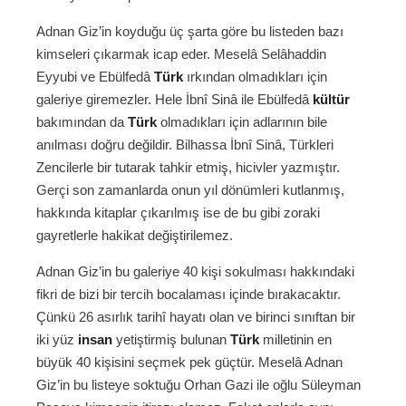
Adnan Giz’in koyduğu üç şarta göre bu listeden bazı
kimseleri çıkarmak icap eder. Meselâ Selâhaddin
Eyyubi ve Ebülfedâ
Türk
ırkından olmadıkları için
galeriye giremezler. Hele İbnî Sinâ ile Ebülfedâ
kültür
bakımından da
Türk
olmadıkları için adlarının bile
anılması doğru değildir. Bilhassa İbnî Sinâ, Türkleri
Zencilerle bir tutarak tahkir etmiş, hicivler yazmıştır.
Gerçi son zamanlarda onun yıl dönümleri kutlanmış,
hakkında kitaplar çıkarılmış ise de bu gibi zoraki
gayretlerle hakikat değiştirilemez.
Adnan Giz’in bu galeriye 40 kişi sokulması hakkındaki
fikri de bizi bir tercih bocalaması içinde bırakacaktır.
Çünkü 26 asırlık tarihî hayatı olan ve birinci sınıftan bir
iki yüz
insan
yetiştirmiş bulunan
Türk
milletinin en
büyük 40 kişisini seçmek pek güçtür. Meselâ Adnan
Giz’in bu listeye soktuğu Orhan Gazi ile oğlu Süleyman