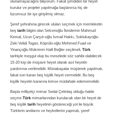
olunamayacağını biliyorum. Fakat şimdiden bir heyet
kurulur ve projeler yapılmağa başlanırsa hiç de
lüzumsuz bir işe girişilmiş olmaz.
Şeref şehrahına girecek uluları seçmek için memleketin
beş
tarih
bilgini olan Selcenoğlu İbnülemin Mahmud
Kemal, Uzun Çarşılı-oğlu İsmail Hakkı, Soklukayoğlu
Zeki Velidi Togan, Köprülü-oğlu Mehmed Fuad ve
Yinançoğlu Mükrimin Halil Beğler seçilmeli,
Türk
tarihiyle meşgul olup bu meselede söz sahibi olabilecek
15-20 kişi de müşavir heyet olarak asıl heyetin
yardımına verilmelidir. Münakaşalar müşterek yapılmalı,
fakat son kararı beş kişilik heyet vermelidir. Bu beş
kişilik heyetin kararına kimse müdahale edememelidir.
Başta milliyetçi mimar Sedat Çetintaş olduğu halde
seçme
Türk
mimarlarından kurulacak olan bir heyet de
beş kişilik
tarih
heyetinin göstereceği yol ile büyük
Türklerin anıtlarını ve heykellerini yapmalı, şeref