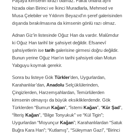
Paşaya kimsenin itirazı olamaz. Fakat onlarla aynı
hizada olan Birinci ve İkinci Muradlarla, Mehmed ve
Musa Çelebiler ve Yıldırım Beyazıd’ın şeref galerisinden
dışarıda bırakılmasına da kimsenin gönlü razı olmaz.
Adnan Giz’in listesinde Oğuz Han da vardır. Malûmdur
ki Oğuz Han tarihî bir şahsiyet değildir. Efsanevî
şahsiyetlerin ise
tarih
galerisine girmesi doğru değildir.
Bunun yerine Oğuz Han’ın tarihi şahsiyeti olan Motun
Yabguyu koymak gerekir.
Sonra bu listeye Gök
Türkler
’den, Uygurlardan,
Karahanlılar’dan,
Anadolu
Selçüklülerinden,
Çingizlerden, Harzemşahlardan, Temürlülerden
kimsenin olmayışı da büyük eksikliklerdendir. Gök
Türklerden “Bumun
Kağan
”, “İstemi
Kağan
”, “
Kür Şad
”,
“İlteriş
Kağan
”, “Bilge Tonyukuk” ve “Kül Tigin”;
Uygurlardan “Moyunçur
Kağan
”; Karahanlılardan “Satuk
Buğra Kara Han”; “Kutlamış”, “Süleyman Gazi”, “Birinci