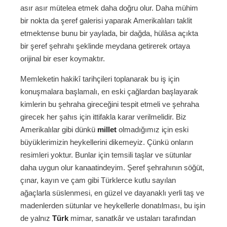
asır asır mütelea etmek daha doğru olur. Daha mühim
bir nokta da şeref galerisi yaparak Amerikalıları taklit
etmektense bunu bir yaylada, bir dağda, hülâsa açıkta
bir şeref şehrahı şeklinde meydana getirerek ortaya
orijinal bir eser koymaktır.
Memleketin hakikî tarihçileri toplanarak bu iş için
konuşmalara başlamalı, en eski çağlardan başlayarak
kimlerin bu şehraha gireceğini tespit etmeli ve şehraha
girecek her şahıs için ittifakla karar verilmelidir. Biz
Amerikalılar gibi dünkü
millet
olmadığımız için eski
büyüklerimizin heykellerini dikemeyiz. Çünkü onların
resimleri yoktur. Bunlar için temsili taşlar ve sütunlar
daha uygun olur kanaatindeyim. Şeref şehrahının söğüt,
çınar, kayın ve çam gibi Türklerce kutlu sayılan
ağaçlarla süslenmesi, en güzel ve dayanaklı yerli taş ve
madenlerden sütunlar ve heykellerle donatılması, bu işin
de yalnız
Türk
mimar, sanatkâr ve ustaları tarafından