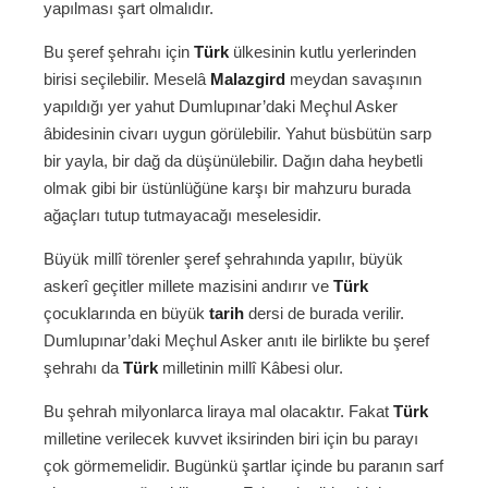
yapılması şart olmalıdır.
Bu şeref şehrahı için
Türk
ülkesinin kutlu yerlerinden
birisi seçilebilir. Meselâ
Malazgird
meydan savaşının
yapıldığı yer yahut Dumlupınar’daki Meçhul Asker
âbidesinin civarı uygun görülebilir. Yahut büsbütün sarp
bir yayla, bir dağ da düşünülebilir. Dağın daha heybetli
olmak gibi bir üstünlüğüne karşı bir mahzuru burada
ağaçları tutup tutmayacağı meselesidir.
Büyük millî törenler şeref şehrahında yapılır, büyük
askerî geçitler millete mazisini andırır ve
Türk
çocuklarında en büyük
tarih
dersi de burada verilir.
Dumlupınar’daki Meçhul Asker anıtı ile birlikte bu şeref
şehrahı da
Türk
milletinin millî Kâbesi olur.
Bu şehrah milyonlarca liraya mal olacaktır. Fakat
Türk
milletine verilecek kuvvet iksirinden biri için bu parayı
çok görmemelidir. Bugünkü şartlar içinde bu paranın sarf