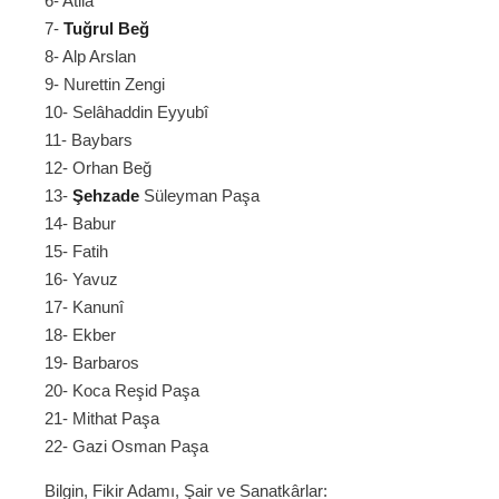
6- Atilâ
7-
Tuğrul Beğ
8- Alp Arslan
9- Nurettin Zengi
10- Selâhaddin Eyyubî
11- Baybars
12- Orhan Beğ
13-
Şehzade
Süleyman Paşa
14- Babur
15- Fatih
16- Yavuz
17- Kanunî
18- Ekber
19- Barbaros
20- Koca Reşid Paşa
21- Mithat Paşa
22- Gazi Osman Paşa
Bilgin, Fikir Adamı, Şair ve Sanatkârlar: