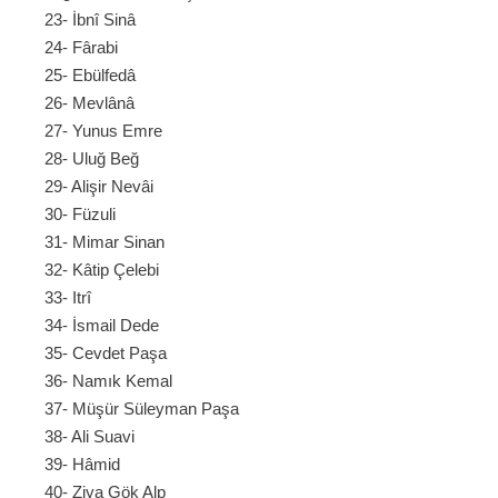
23- İbnî Sinâ
24- Fârabi
25- Ebülfedâ
26- Mevlânâ
27- Yunus Emre
28- Uluğ Beğ
29- Alişir Nevâi
30- Füzuli
31- Mimar Sinan
32- Kâtip Çelebi
33- Itrî
34- İsmail Dede
35- Cevdet Paşa
36- Namık Kemal
37- Müşür Süleyman Paşa
38- Ali Suavi
39- Hâmid
40- Ziya Gök Alp