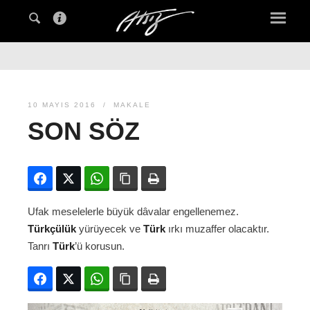
10 MAYIS 2016
MAKALE
SON SÖZ
Facebook
Twitter
WhatsApp
Bağlanıyı kopyala
Yazdır
Ufak meselelerle büyük dâvalar engellenemez.
Türkçülük
yürüyecek ve
Türk
ırkı muzaffer olacaktır.
Tanrı
Türk
’ü korusun.
Facebook
Twitter
WhatsApp
Bağlanıyı kopyala
Yazdır