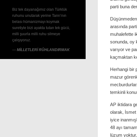
parti buna der
Biz tek dayanağımız olan Türklük
ruhunu unutarak yerine Tanrı’nın
Düşünmeden, 
belası hümanizmayı koymak
arasında parti
suretiyle bizi ayakta tutan tek gücü,
muhalefette i
milli şuurla milli ruhu silmeye
çalışıyoruz.
sonunda, oy 
varıyor ve pa
—
MİLLETLERİ RÛHLANDIRMAK
kaçmaktan ken
Herhangi bir 
mazur görenle
mecburdurlar.
temkinli konu
AP iktidara 
olarak, İsmet
iyice inanmış
48 ayı tamam
lüzum yoktur.