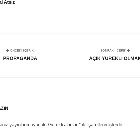
l Atsız
ÖNCEKI İÇERIK
SONRAKI IÇERIK
PROPAGANDA
AÇIK YÜREKLI OLMA
AZIN
siniz yayınlanmayacak.
Gerekli alanlar
*
ile işaretlenmişlerdir