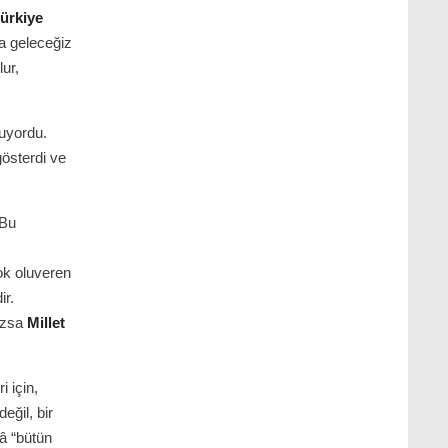
ürkiye
ra geleceğiz
ur,
ruyordu.
gösterdi ve
 Bu
ok oluveren
ir.
mazsa
Millet
i için,
eğil, bir
lâ “bütün