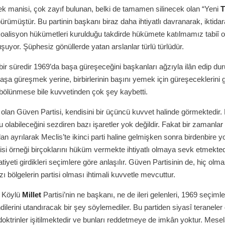
ek manisi, çok zayıf bulunan, belki de tamamen silinecek olan “Yeni
T
bürümüştür. Bu partinin başkanı biraz daha ihtiyatlı davranarak, iktida
oalisyon hükümetleri kurulduğu takdirde hükümete katılmamız tabiî ol
şuyor. Şüphesiz gönüllerde yatan arslanlar türlü türlüdür.
bir süredir 1969’da başa güreşeceğini başkanları ağzıyla ilân edip du
şa güreşmek yerine, birbirlerinin başını yemek için güreşeceklerini 
bölünmese bile kuvvetinden çok şey kaybetti.
 olan Güven Partisi, kendisini bir üçüncü kuvvet halinde görmektedir.
 olabileceğini sezdiren bazı işaretler yok değildir. Fakat bir zamanlar
n ayrılarak Meclis’te ikinci parti haline gelmişken sonra birdenbire y
isi örneği birçoklarını hüküm vermekte ihtiyatlı olmaya sevk etmekted
atiyeti girdikleri seçimlere göre anlaşılır. Güven Partisinin de, hiç ol
azı bölgelerin partisi olması ihtimali kuvvetle mevcuttur.
 Köylü
Millet
Partisi’nin ne başkanı, ne de ileri gelenleri, 1969 seçimler
lerini utandıracak bir şey söylemediler. Bu partiden siyasî teraneler d
doktrinler işitilmektedir ve bunları reddetmeye de imkân yoktur. Mese