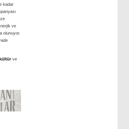
ne kadar
ampanyası
öze
Enerjik ve
ia olunuyor.
iyade
kültür
ve