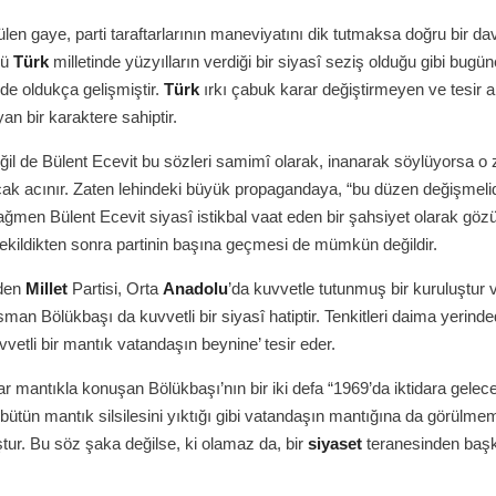
len gaye, parti taraftarlarının maneviyatını dik tutmaksa doğru bir da
kü
Türk
milletinde yüzyılların verdiği bir siyasî seziş olduğu gibi bug
de oldukça gelişmiştir.
Türk
ırkı çabuk karar değiştirmeyen ve tesir a
n bir karaktere sahiptir.
ğil de Bülent Ecevit bu sözleri samimî olarak, inanarak söylüyorsa 
ak acınır. Zaten lehindeki büyük propagandaya, “bu düzen değişmelid
ağmen Bülent Ecevit siyasî istikbal vaat eden bir şahsiyet olarak gö
kildikten sonra partinin başına geçmesi de mümkün değildir.
rden
Millet
Partisi, Orta
Anadolu
’da kuvvetle tutunmuş bir kuruluştur 
man Bölükbaşı da kuvvetli bir siyasî hatiptir. Tenkitleri daima yerinde
vvetli bir mantık vatandaşın beynine’ tesir eder.
r mantıkla konuşan Bölükbaşı’nın bir iki defa “1969’da iktidara gelec
ütün mantık silsilesini yıktığı gibi vatandaşın mantığına da görülmem
ur. Bu söz şaka değilse, ki olamaz da, bir
siyaset
teranesinden başk