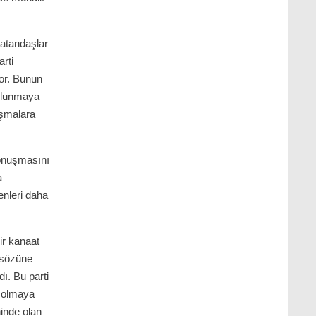
atandaşlar
arti
yor. Bunun
ulunmaya
uşmalara
konuşmasını
a
lenleri daha
ir kanaat
 sözüne
ı. Bu parti
n olmaya
inde olan