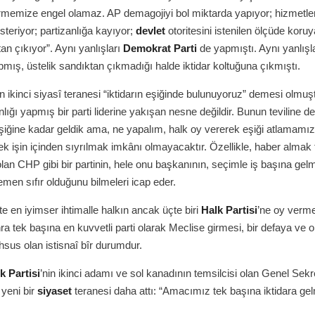
rmemize engel olamaz. AP demagojiyi bol miktarda yapıyor; hizmetler
steriyor; partizanlığa kayıyor;
devlet
otoritesini istenilen ölçüde koru
an çıkıyor”. Aynı yanlışları
Demokrat Parti
de yapmıştı. Aynı yanlışl
mış, üstelik sandıktan çıkmadığı halde iktidar koltuğuna çıkmıştı.
 ikinci siyasî teranesi “iktidarın eşiğinde bulunuyoruz” demesi olmuş
ığı yapmış bir parti liderine yakışan nesne değildir. Bunun teviline d
eşiğine kadar geldik ama, ne yapalım, halk oy vererek eşiği atlamamı
ek işin içinden sıyrılmak imkânı olmayacaktır. Özellikle, haber almak t
olan CHP gibi bir partinin, hele onu başkanının, seçimle iş başına gel
emen sıfır olduğunu bilmeleri icap eder.
 en iyimser ihtimalle halkın ancak üçte biri
Halk Partisi
’ne oy verme
a tek başına en kuvvetli parti olarak Meclise girmesi, bir defaya ve 
hsus olan istisnaî bîr durumdur.
k Partisi
’nin ikinci adamı ve sol kanadının temsilcisi olan Genel Sekr
 yeni bir
siyaset
teranesi daha attı: “Amacımız tek başına iktidara gel