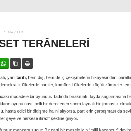
6
MAKALE
SET TERÂNELERI
ok
witter
WhatsApp
Bağlanıyı kopyala
Yazdır
yatı, yani
tarih
, hem dış, hem de iç çekişmelerin hikâyesinden ibarett
demokratik ülkelerde partiler, komünist ülkelerde küçük zümreler tems
sındaki mücadele bir oyundur. Tadında bırakmak, fayda sağlamasına 
kların oyunu nasıl belli bir dereceden sonra faydalı bir jimnastik olma
, hasta edici bir didişme halini alıyorsa, partilerin çarpışması da sev
er şeye ve herkese itiraz” şekline giriyor.
müz manzara şudur: Bir parti bir mesele için “millî kazançtır” deyin