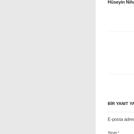
Hüseyin Niha
BIR YANIT Y
E-posta adre
Yorum
*