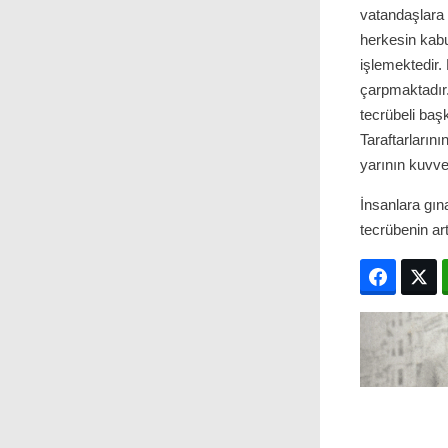
vatandaşlara 
herkesin kabu
işlemektedir. 
çarpmaktadır. 
tecrübeli baş
Taraftarlarını
yarının kuvve
İnsanlara gı
tecrübenin a
Facebo
T