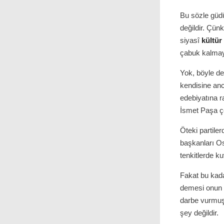
Bu sözle güdü
değildir. Çün
siyasî
kültür
çabuk kalmaya
Yok, böyle de
kendisine anc
edebiyatına r
İsmet Paşa çe
Öteki partile
başkanları Os
tenkitlerde ku
Fakat bu kada
demesi onun b
darbe vurmuşt
şey değildir.