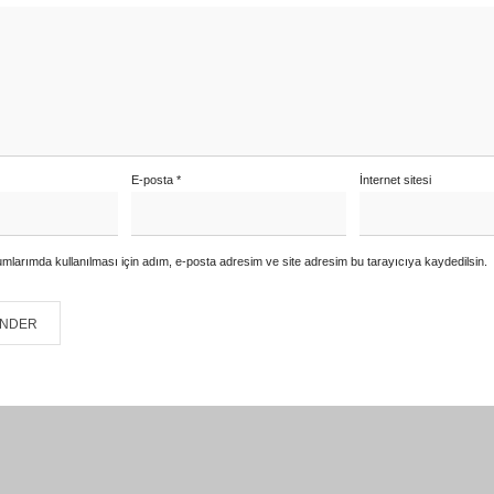
E-posta
*
İnternet sitesi
mlarımda kullanılması için adım, e-posta adresim ve site adresim bu tarayıcıya kaydedilsin.