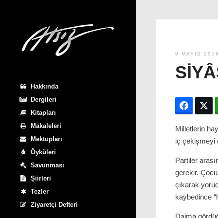
9 MAYIS 201
SIYÂ
Hakkında
Dergileri
Facebo
T
Kitapları
Makaleleri
Milletlerin ha
Mektupları
iç çekişmeyi 
Öyküleri
Partiler ara
Savunması
gerekir. Çocu
Şiirleri
çıkarak yorucu
Tezler
kaybedince “h
Ziyaretçi Defteri
Daima gördüğü