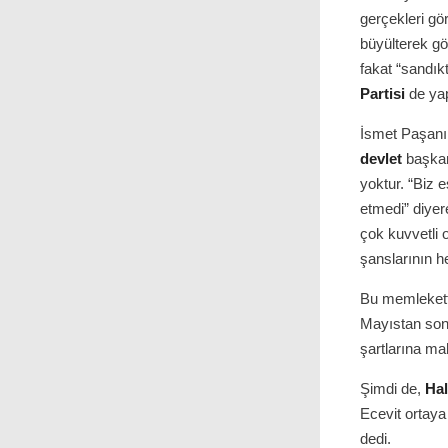
gerçekleri gö
büyülterek gö
fakat “sandıkt
Partisi
de yap
İsmet Paşanın
devlet
başkanl
yoktur. “Biz 
etmedi” diyer
çok kuvvetli 
şanslarının h
Bu memlekette
Mayıstan sonr
şartlarına ma
Şimdi de,
Hal
Ecevit ortaya
dedi.