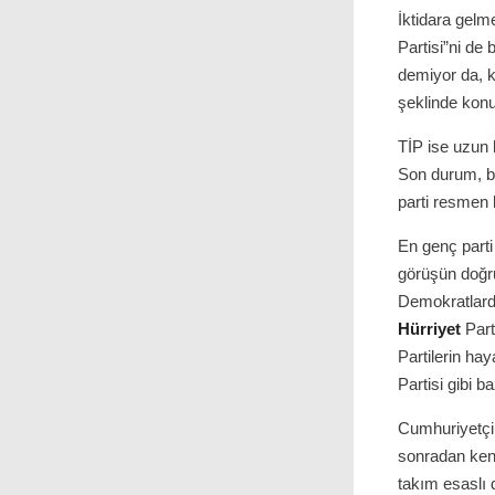
İktidara gelm
Partisi”ni de 
demiyor da, k
şeklinde konu
TİP ise uzun 
Son durum, ba
parti resmen 
En genç parti
görüşün doğru
Demokratlarda
Hürriyet
Part
Partilerin hay
Partisi gibi b
Cumhuriyetçi
sonradan kendi
takım esaslı 