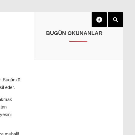
BUGÜN OKUNANLAR
ir. Bugünkü
il eder.
bakmak
ktan
iyesini
ce muhalif