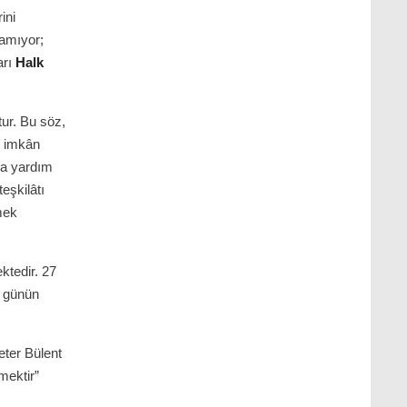
ini
yamıyor;
arı
Halk
tur. Bu söz,
e imkân
za yardım
eşkilâtı
mek
ktedir. 27
o günün
eter Bülent
mektir”