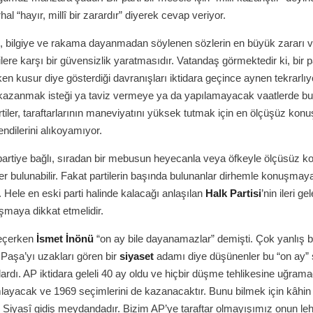
hal “hayır, millî bir zarardır” diyerek cevap veriyor.
bilgiye ve rakama dayanmadan söylenen sözlerin en büyük zararı v
lere karşı bir güvensizlik yaratmasıdır. Vatandaş görmektedir ki, bir p
ken kusur diye gösterdiği davranışları iktidara geçince aynen tekrarlı
kazanmak isteği ya taviz vermeye ya da yapılamayacak vaatlerde b
rtiler, taraftarlarının maneviyatını yüksek tutmak için en ölçüşüz kon
dilerini alıkoyamıyor.
partiye bağlı, sıradan bir mebusun heyecanla veya öfkeyle ölçüsüz 
r bulunabilir. Fakat partilerin başında bulunanlar dirhemle konuşmay
 Hele en eski parti halinde kalacağı anlaşılan
Halk Partisi
’nin ileri ge
şmaya dikkat etmelidir.
geçerken
İsmet İnönü
“on ay bile dayanamazlar” demişti. Çok yanlış b
 Paşa’yı uzakları gören bir
siyaset
adamı diye düşünenler bu “on ay”
lardı. AP iktidara geleli 40 ay oldu ve hiçbir düşme tehlikesine uğramad
layacak ve 1969 seçimlerini de kazanacaktır. Bunu bilmek için kâhi
 Siyasî gidiş meydandadır. Bizim AP’ye taraftar olmayışımız onun leh