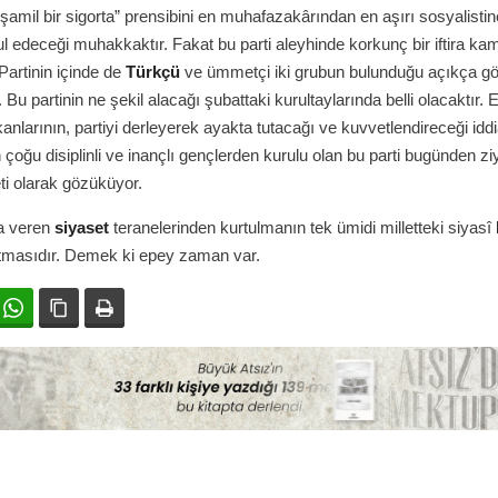
şamil bir sigorta” prensibini en muhafazakârından en aşırı sosyalisti
l edeceği muhakkaktır. Fakat bu parti aleyhinde korkunç bir iftira k
Partinin içinde de
Türkçü
ve ümmetçi iki grubun bulunduğu açıkça g
Bu partinin ne şekil alacağı şubattaki kurultaylarında belli olacaktır. 
kanlarının, partiyi derleyerek ayakta tutacağı ve kuvvetlendireceği idd
n çoğu disiplinli ve inançlı gençlerden kurulu olan bu parti bugünden z
ti olarak gözüküyor.
na veren
siyaset
teranelerinden kurtulmanın tek ümidi milletteki siyasî
rtmasıdır. Demek ki epey zaman var.
ok
witter
WhatsApp
Bağlanıyı kopyala
Yazdır