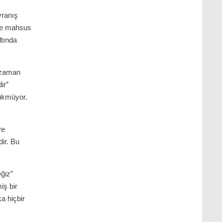
vranış
üne mahsus
ltında
o zaman
ir”
zükmüyor.
ve
dir. Bu
eğiz”
iş bir
a hiçbir