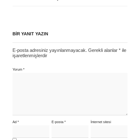
BIR YANIT YAZIN
E-posta adresiniz yayınlanmayacak.
Gerekli alanlar
*
ile
işaretlenmişlerdir
Yorum
*
Ad
*
E-posta
*
İnternet sitesi