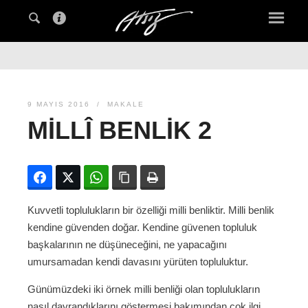
9 MAYIS 2016
MAKALE
MILLÎ BENLIK 2
Facebook
Twitter
WhatsApp
Bağlanıyı kopyala
Yazdır
Kuvvetli toplulukların bir özelliği milli benliktir. Milli benlik
kendine güvenden doğar. Kendine güvenen topluluk
başkalarının ne düşüneceğini, ne yapacağını
umursamadan kendi davasını yürüten topluluktur.
Günümüzdeki iki örnek milli benliği olan toplulukların
nasıl davrandıklarını göstermesi bakımından çok ilgi