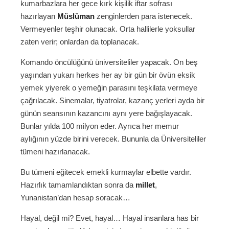
kumarbazlara her gece kırk kişilik iftar sofrası
hazırlayan
Müslüman
zenginlerden para istenecek.
Vermeyenler teşhir olunacak. Orta hallilerle yoksullar
zaten verir; onlardan da toplanacak.
Komando öncülüğünü üniversiteliler yapacak. On beş
yaşından yukarı herkes her ay bir gün bir övün eksik
yemek yiyerek o yemeğin parasını teşkilata vermeye
çağrılacak. Sinemalar, tiyatrolar, kazanç yerleri ayda bir
günün seansının kazancını aynı yere bağışlayacak.
Bunlar yılda 100 milyon eder. Ayrıca her memur
aylığının yüzde birini verecek. Bununla da Üniversiteliler
tümeni hazırlanacak.
Bu tümeni eğitecek emekli kurmaylar elbette vardır.
Hazırlık tamamlandıktan sonra da
millet
,
Yunanistan’dan hesap soracak…
Hayal, değil mi? Evet, hayal… Hayal insanlara has bir