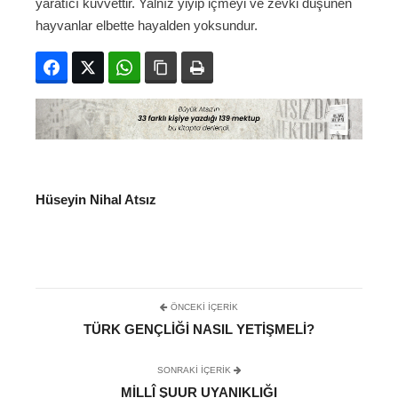
yaratıcı kuvvettir. Yalnız yiyip içmeyi ve zevki düşünen
hayvanlar elbette hayalden yoksundur.
Facebook
Twitter
WhatsApp
Bağlanıyı kopyala
Yazdır
Hüseyin Nihal Atsız
ÖNCEKI İÇERIK
TÜRK GENÇLIĞI NASIL YETIŞMELI?
SONRAKI IÇERIK
MILLÎ ŞUUR UYANIKLIĞI