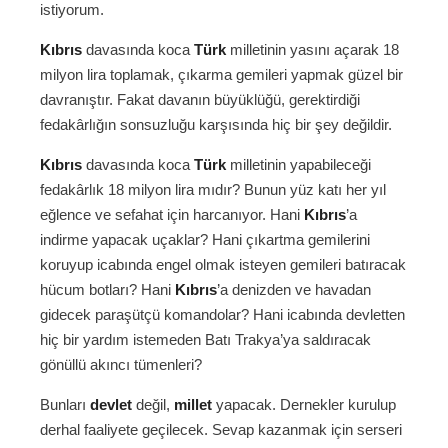
istiyorum.
Kıbrıs
davasında koca
Türk
milletinin yasını açarak 18
milyon lira toplamak, çıkarma gemileri yapmak güzel bir
davranıştır. Fakat davanın büyüklüğü, gerektirdiği
fedakârlığın sonsuzluğu karşısında hiç bir şey değildir.
Kıbrıs
davasında koca
Türk
milletinin yapabileceği
fedakârlık 18 milyon lira mıdır? Bunun yüz katı her yıl
eğlence ve sefahat için harcanıyor. Hani
Kıbrıs
’a
indirme yapacak uçaklar? Hani çıkartma gemilerini
koruyup icabında engel olmak isteyen gemileri batıracak
hücum botları? Hani
Kıbrıs
’a denizden ve havadan
gidecek paraşütçü komandolar? Hani icabında devletten
hiç bir yardım istemeden Batı Trakya’ya saldıracak
gönüllü akıncı tümenleri?
Bunları
devlet
değil,
millet
yapacak. Dernekler kurulup
derhal faaliyete geçilecek. Sevap kazanmak için serseri