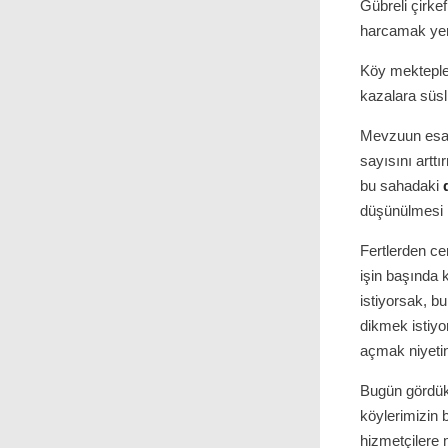
Gübreli çirke
harcamak yer
Köy mektepler
kazalara süs
Mevzuun esası
sayısını artt
bu sahadaki
düşünülmesi l
Fertlerden ce
işin başında 
istiyorsak, b
dikmek istiy
açmak niyetin
Bugün gördükle
köylerimizin 
hizmetçilere 