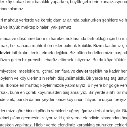
fler köy sokaklarını bataklık yaparken, büyük şehirlerin kanalizasyon
inde olamaz.
i mahdut yerlerde ve kerpiç damlar altında bulunurken şehirlere ve h
lü ve büyük mektep binaları yakışamaz.
nda ve düşünme tarzının hareket noktasında fark olduğu için bu mis
ırmak, her sahada muhtelif örnekler bulmak kabildir. Bizim kastımız şu
devlet
tatbikatını tenkit etmek değildir. Biz bütün hedeflerimizin başın
âzım gelen bir prensibi tebarüz ettirmek istiyoruz. Bu da köycülüktür.
miyetlere, mesleklere, içtimaî sınıflara ve
devlet
teşkilâtına kadar her
köylerin ve köylülerimizin refahı düşünülmelidir. Bir yerde taş taş üs
unu ilkönce en muhtaç köylerimizde yapmalıyız. Bir yere bir gölge ve
orsak, buna en çorak köyümüzden başlamalıyız. Bir yerde sıhhî bir 
de isek, bunda da her şeyden önce köylünün ihtiyacını düşünmeliyiz
rimize göre birinci plânda şehirlerle uğraştığımız derhal anlaşılır. Bi
birinci plâna geçmesini istiyoruz. Hiçbir yerde efendinin binasından ö
mesken yapılmaz. Hiçbir yerde efendimiz karanlıkta otururken ecirleri 