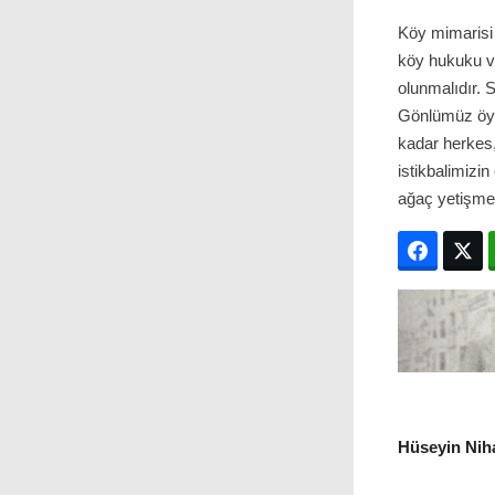
Köy mimarisi v
köy hukuku ve
olunmalıdır. 
Gönlümüz öyl
kadar herkes
istikbalimizin
ağaç yetişmey
Facebo
T
Hüseyin Niha