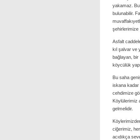
yakamaz. Bu sö
bulunabilir. 
muvaffakıyet
şehirlerimize
Asfalt caddel
kıl şalvar ve
bağlayan, bir
köycülük ya
Bu saha genişt
iskana kadar
cehdimize gör
Köylülerimiz a
gelmelidir.
Köylerimizden
ciğerimiz, he
acıdıkça seve