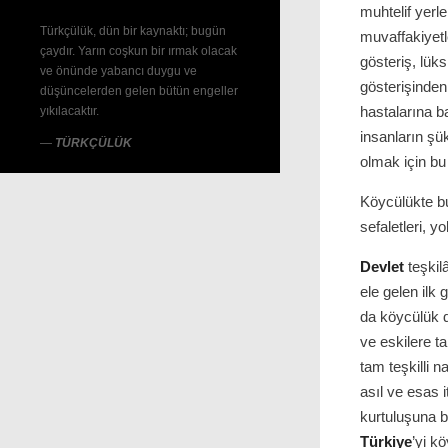
muhtelif yerl
Türkçülük, dün bir kaynaktı; bugün
muvaffakiyetl
çaydır. Yarın coşkun bir ırmak olacak
gösteriş, lük
ve önünde yabancı duygu ve
gösterişinden
düşüncelerden gelen bütün engeller
hastalarına b
yıkılacaktır.
insanların şü
—
TÜRKÇÜLÜK
olmak için bu
Köycülükte bu 
sefaletleri, y
Devlet
teşkil
ele gelen ilk
da köycülük d
ve eskilere 
tam teşkilli 
asıl ve esas i
kurtuluşuna b
Türkiye
’yi k