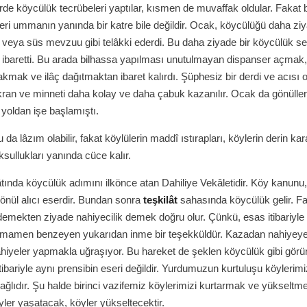
erde köycülük tecrübeleri yaptılar, kısmen de muvaffak oldular. Fakat 
eri ummanın yanında bir katre bile değildir. Ocak, köycülüğü daha ziy
s veya süs mevzuu gibi telâkki ederdi. Bu daha ziyade bir köycülük se
 ibaretti. Bu arada bilhassa yapılması unutulmayan dispanser açmak
akmak ve ilâç dağıtmaktan ibaret kalırdı. Şüphesiz bir derdi ve acısı 
kran ve minneti daha kolay ve daha çabuk kazanılır. Ocak da gönüller 
 yoldan işe başlamıştı.
da lâzım olabilir, fakat köylülerin maddî ıstırapları, köylerin derin kara
oksullukları yanında cüce kalır.
âtında köycülük adımını ilkönce atan Dahiliye Vekâletidir. Köy kanunu
 gönül alıcı eserdir. Bundan sonra
teşkilât
sahasında köycülük gelir. F
emekten ziyade nahiyecilik demek doğru olur. Çünkü, esas itibariyle 
tamamen benzeyen yukarıdan inme bir teşekküldür. Kazadan nahiyeye 
nahiyeler yapmakla uğraşıyor. Bu hareket de şeklen köycülük gibi gör
tibariyle aynı prensibin eseri değildir. Yurdumuzun kurtuluşu köylerimi
ağlıdır. Şu halde birinci vazifemiz köylerimizi kurtarmak ve yükseltme
öyler yaşatacak, köyler yükseltecektir.