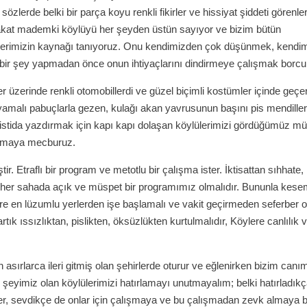
zlerde belki bir parça koyu renkli fikirler ve hissiyat şiddeti görenle
Fakat mademki köylüyü her şeyden üstün sayıyor ve bizim bütün
lerimizin kaynağı tanıyoruz. Onu kendimizden çok düşünmek, kendim
 bir şey yapmadan önce onun ihtiyaçlarını dindirmeye çalışmak borc
er üzerinde renkli otomobillerdi ve güzel biçimli kostümler içinde geçe
 yamalı pabuçlarla gezen, kulağı akan yavrusunun başını pis mendiller
 istida yazdırmak için kapı kapı dolaşan köylülerimizi gördüğümüz m
pmaya mecburuz.
ir. Etraflı bir program ve metotlu bir çalışma ister. İktisattan sıhhate,
 her sahada açık ve müspet bir programımız olmalıdır. Bununla kese
e en lüzumlu yerlerden işe başlamalı ve vakit geçirmeden seferber o
rtık ıssızlıktan, pislikten, öksüzlükten kurtulmalıdır, Köylere canlılık 
 asırlarca ileri gitmiş olan şehirlerde oturur ve eğlenirken bizim canı
r şeyimiz olan köylülerimizi hatırlamayı unutmayalım; belki hatırladıkç
r, sevdikçe de onlar için çalışmaya ve bu çalışmadan zevk almaya b