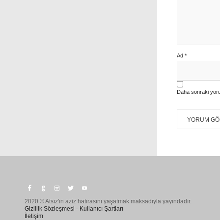
Ad
*
Daha sonraki yoru
2020 © Atsız'ın aziz hatırasını yaşatmak maksadıyla yayındadır.
Gizlilik Sözleşmesi
-
Kullanıcı Şartları
İletişim