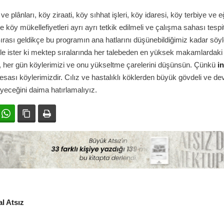
e plânları, köy ziraati, köy sıhhat işleri, köy idaresi, köy terbiye ve e
 köy mükellefiyetleri ayrı ayrı tetkik edilmeli ve çalışma sahası tespi
Sırası geldikçe bu programın ana hatlarını düşünebildiğimiz kadar söy
e ister ki mektep sıralarında her talebeden en yüksek makamlardaki
, her gün köylerimizi ve onu yükseltme çarelerini düşünsün. Çünkü
i
 esası köylerimizdir. Cılız ve hastalıklı köklerden büyük gövdeli ve de
eceğini daima hatırlamalıyız.
ok
witter
WhatsApp
Bağlanıyı kopyala
Yazdır
l Atsız