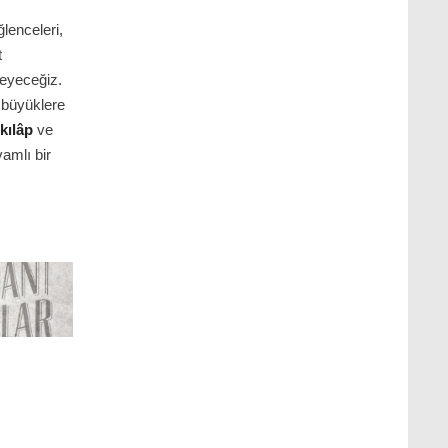
ğlenceleri,
t
leyeceğiz.
 büyüklere
nkılâp
ve
vamlı bir