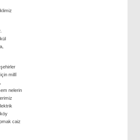
klimiz
.
kül
a,
 şehirler
çin millî
,
mem nelerin
lerimiz
lektrik
 köy
apmak caiz