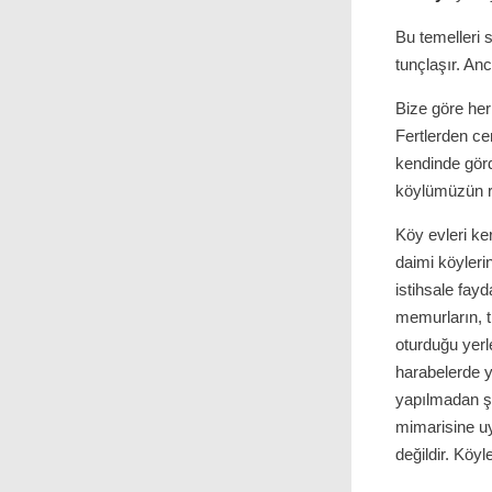
Bu temelleri 
tunçlaşır. Anc
Bize göre he
Fertlerden ce
kendinde görd
köylümüzün r
Köy evleri ke
daimi köyleri
istihsale fayd
memurların, t
oturduğu yerle
harabelerde ya
yapılmadan şe
mimarisine u
değildir. Köy