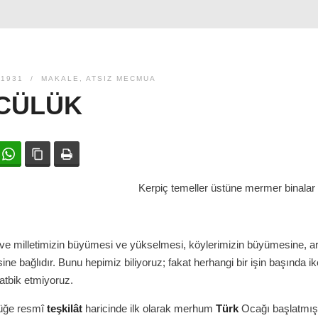
 1931
MAKALE
,
ATSIZ MECMUA
CÜLÜK
ok
witter
WhatsApp
Bağlanıyı kopyala
Yazdır
Kerpiç temeller üstüne mermer binalar
e milletimizin büyümesi ve yükselmesi, köylerimizin büyümesine, a
ne bağlıdır. Bunu hepimiz biliyoruz; fakat herhangi bir işin başında i
 tatbik etmiyoruz.
üğe resmî
teşkilât
haricinde ilk olarak merhum
Türk
Ocağı başlatmışt