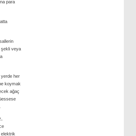
una para
atta
allerin
 şekli veya
da
 yerde her
tüne koymak
recek ağaç
müessese
.
z,
nce
elektrik