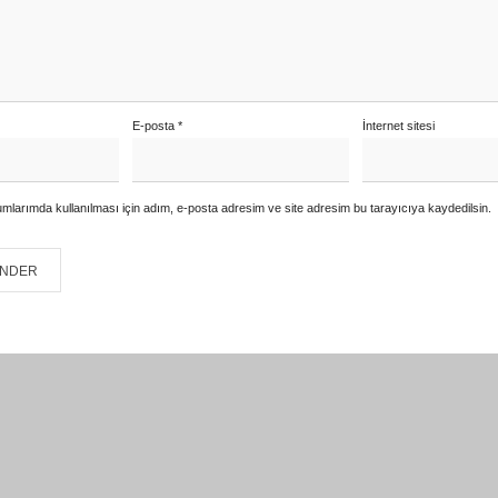
E-posta
*
İnternet sitesi
mlarımda kullanılması için adım, e-posta adresim ve site adresim bu tarayıcıya kaydedilsin.