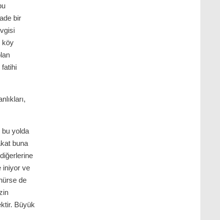
bu
ade bir
vgisi
, köy
olan
fatihi
nlıkları,
, bu yolda
akat buna
diğerlerine
iniyor ve
ünürse de
zin
ktir. Büyük