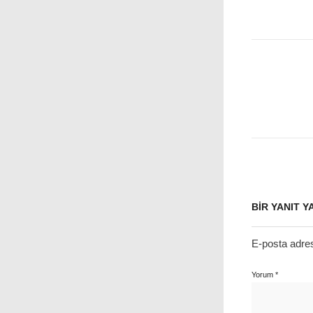
BIR YANIT Y
E-posta adre
Yorum
*