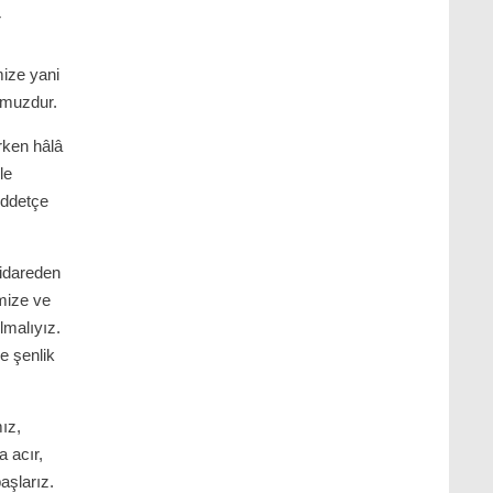
r
ize yani
umuzdur.
rken hâlâ
le
üddetçe
 idareden
mize ve
lmalıyız.
ve şenlik
mız,
a acır,
aşlarız.