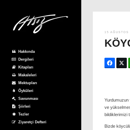
15 AĞUSTOS
KÖY
Hakkında
Dergileri
Facebo
T
Kitapları
Makaleleri
Mektupları
Öyküleri
Savunması
Yurdumuzun v
Şiirleri
ve yükselmesi
Tezler
bildiklerimizi
Ziyaretçi Defteri
Bizde köycül