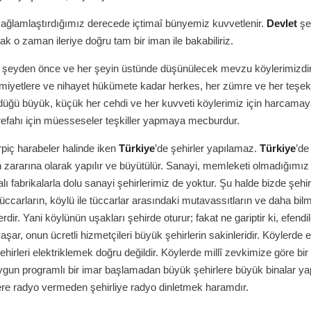
sağlamlaştırdığımız derecede içtimaî bünyemiz kuvvetlenir.
Devlet
şe
ak o zaman ileriye doğru tam bir iman ile bakabiliriz.
r şeyden önce ve her şeyin üstünde düşünülecek mevzu köylerimizdir
miyetlere ve nihayet hükümete kadar herkes, her zümre ve her teşek
üğü büyük, küçük her cehdi ve her kuvveti köylerimiz için harcamay
efahı için müesseseler teşkiller yapmaya mecburdur.
rpiç harabeler halinde iken
Türkiye
’de şehirler yapılamaz.
Türkiye
’de
n zararına olarak yapılır ve büyütülür. Sanayi, memleketi olmadığımız i
alı fabrikalarla dolu sanayi şehirlerimiz de yoktur. Şu halde bizde şehir
üccarların, köylü ile tüccarlar arasındaki mutavassıtların ve daha bil
rdir. Yani köylünün uşakları şehirde oturur; fakat ne gariptir ki, efendi
şar, onun ücretli hizmetçileri büyük şehirlerin sakinleridir. Köylerde e
hirleri elektriklemek doğru değildir. Köylerde millî zevkimize göre bir
ygun programlı bir imar başlamadan büyük şehirlere büyük binalar y
lere radyo vermeden şehirliye radyo dinletmek haramdır.