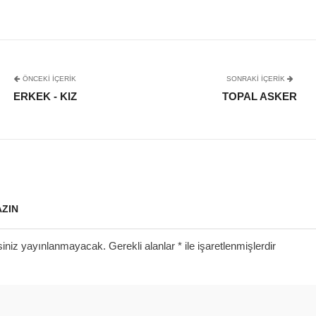
ÖNCEKI İÇERIK
SONRAKI IÇERIK
ERKEK - KIZ
TOPAL ASKER
AZIN
siniz yayınlanmayacak.
Gerekli alanlar
*
ile işaretlenmişlerdir