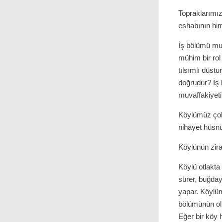
Topraklarımız
eshabının him
İş bölümü mu
mühim bir ro
tılsımlı düst
doğrudur? İş 
muvaffakiyeti
Köylümüz çok a
nihayet hüsnü 
Köylünün zira
Köylü otlakta 
sürer, buğday
yapar. Köylüm
bölümünün ol
Eğer bir köy h