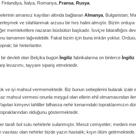
, Finlandiya, İtalya, Romanya,
Fransa
,
Rusya
.
lerinin amansız kayıtları altında bağlanan
Almanya
, Bulgaristan; M
erleşmek ve silahlanmak arzusu bir hırs halini almıştır. Bizim orduya
iğer memleketlere nazaran büsbütün başkadır. İsviçre bitaraflığını dev
unu tamamen lağvedebilir. Fakat bizim için buna imkân yoktur. Ordu
toprak; bir hinterlanttır.
 bir devleti olan Belçika bugün
İngiliz
fabrikalarına on binlerce
İngiliz
rp levazımı, tayyare sipariş etmektedir.
k ve iyi mahsul vermemektedir. Biz bunun sebeplerini bularak izale e
az mahsul vermesi onunla meşgul olan ellerin ehil olmamasından iler
Yapılan kimyevi tahliller bilhassa nehir kenarındaki topraklarımızın d
topraklarından olduğunu göstermektedir.
r tarafı bol sulu nehirlerle sulanmıştır. Mesut cemiyetler; medeni me
ah vasıtası olan nehirler bizde yazın hastalık; kışın ölüm getirmektedir.