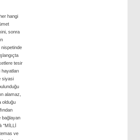
 her hangi
kümet
ini, sonra
in
n nispetinde
aşlangıçta
etlere tesir
 hayatları
 siyasi
bulunduğu
ın alamaz,
a olduğu
afından
ne bağlayan
dı “MİLLİ
e temas ve