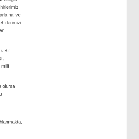
hirlerimiz
arla hal ve
hirlerimizi
den
r. Bir
ı,
milli
e olursa
u
lahlanmakta,