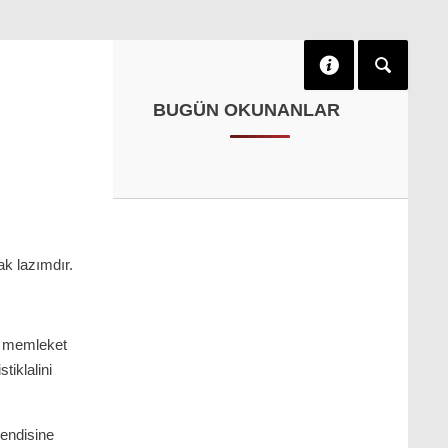
BUGÜN OKUNANLAR
ak lazımdır.
ir memleket
tiklalini
kendisine