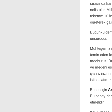
sırasında kar
nefis olur. Mi
tekemmülü içi
öğreterek çalı
Bugünkü demok
unsurudur.
Muhteşem zafe
temin eden fe
mecburuz. Bu 
ve medeni esa
iyisini, incir
istihsalatımız
Bunun için
A
Bu panayırla
etmelidir.