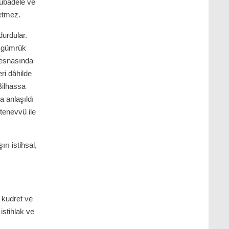
mübadele ve
 etmez.
durdular.
i gümrük
p esnasında
ri dâhilde
Bilhassa
a anlaşıldı
 tenevvü ile
ırı istihsal,
 kudret ve
istihlak ve