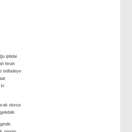
ğu iptidai
ah ferah
e istifadeye
aat
 ki
acak olursa
elebilir.
indir.
ok zengin