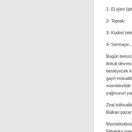
1- El işleri (ip
2- Toprak;
3- Kudret (ele
4- Sermaye
Bugün teessürl
iktisat devre
besleyecek ka
gayri müsaitti
memleketidir 
yağmurun yağm
Zirai istihsal
Balkan pazar 
Memleketimiz 
Filhakika mem