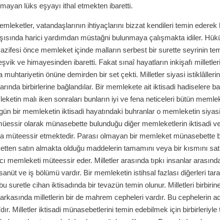
ayan lüks eşyayı ithal etmekten ibaretti.
mleketler, vatandaşlarının ihtiyaçlarını bizzat kendileri temin ederek
arşısında harici yardımdan müstağni bulunmaya çalışmakta idiler. Hü
azifesi önce memleket içinde malların serbest bir surette seyrinin tem
teşvik ve himayesinden ibaretti. Fakat sınaî hayatların inkişafı milletler
a muhtariyetin önüne demirden bir set çekti. Milletler siyasi istiklâlleri
larında birbirlerine bağlandılar. Bir memlekete ait iktisadi hadiselere b
eketin malı iken sonraları bunların iyi ve fena neticeleri bütün memlek
gün bir memleketin iktisadi hayatındaki buhranlar o memleketin siyasi
üessir olarak münasebette bulunduğu diğer memleketlerin iktisadi ve
 da müteessir etmektedir. Parası olmayan bir memleket münasebette 
etten satın almakta olduğu maddelerin tamamını veya bir kısmını sat
ıcı memleketi müteessir eder. Milletler arasında tıpkı insanlar arasınd
tesanüt ve iş bölümü vardır. Bir memleketin istihsal fazlası diğerleri tar
r, bu suretle cihan iktisadında bir tevazün temin olunur. Milletleri birbiri
 arkasında milletlerin bir de mahrem cepheleri vardır. Bu cephelerin a
 Milletler iktisadi münasebetlerini temin edebilmek için birbirleriyl