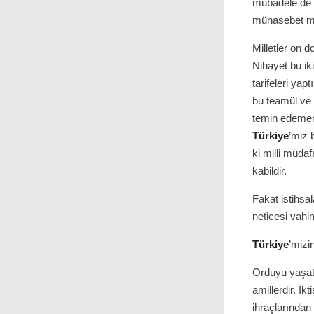
mübadele de 
münasebet mec
Milletler on d
Nihayet bu ik
tarifeleri ya
bu teamül ve 
temin edememe
Türkiye
’miz 
ki milli müdaf
kabildir.
Fakat istihsal
neticesi vahim
Türkiye
’mizi
Orduyu yaşata
amillerdir. İk
ihraçlarından 