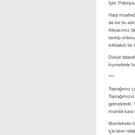
İşte: Polonya
Harp muahede
da ise bu ask
ihtiyacımız d
tanıtıp ordus
istiklalsiz bir 
Dünün bitaraf
kıymetinde ha
***
Toprağımız ço
Toprağımızın 
gelmektedir. 
mümbit kara 
Memleketin he
için birer ref