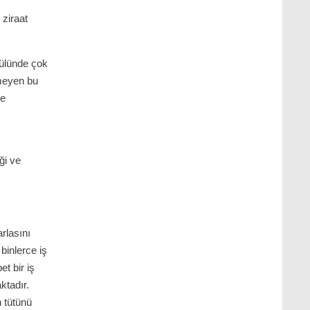
 ziraat
mülünde çok
rmeyen bu
ce
ği ve
arlasını
binlerce iş
t bir iş
ktadır.
n tütünü