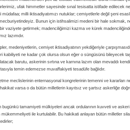
erimiz, ufak himmetler sayesinde sınaî tesisatta istifade edilecek ne
lli müdafaa; milli iktisadiyatımızı nutuklar; cemiyetlerle değil şeni esasl
ecburiyetindeyiz. Bunun için istihsalimizi medeni bir hale sokmak, ne
de bir vaziyete getirmek; madenciliğimizi kazma ve kürek madenciliğin
mız lazımdır.
ler, medeniyetlerin, cemiyet iktisadiyatının yekdiğeriyle çarpışmasıdı
i kabiliyeti ne kadar çok olursa olsun eğer o süngüsünü bileyecek taş
latacak barutu, askerinin sırtına ve karnına lazım olan mevaddı kendi 
ıtasıyla temin edemezse muvaffakiyeti tesadüfe bağlıdır.
k etme meclislerinin enternasyonal kongrelerinin temenni ve kararları n
r hakikat varsa o da bütün milletlerin kayıtsız ve şartsız askerliğe doğr
 bugünkü tamamiyeti mülkiyeleri ancak ordularının kuvveti ve askeri
 mükemmeliyeti ile kurtulabilir. Bu hakikati anlayan bütün milletler si
dirler;