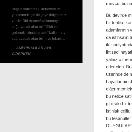
mevcut bulunm
Bugün kalkınmak, ilerlemek ve
Bu devirde me
yükselmek için iki şeye ihtiyacımız
vardır: Biri manevî kalkınmayı
bir tehlike k
sağlayacak olan millî ülkü ve
adamlarının v
gelenek, ikincisi maddî kalkınmayı
da istihsalin 
sağlayacak olan bilim ve teknik…
iktisadiyatınd
—
AMERİKALILAR AYA
iktisadi hayat
GİDERKEN
yalnız o meml
eder oldu. Bu
üzerinde de m
hayatlarının
diğer memlek
bu netice sat
gibi sıkı bir 
istihlak edili
bu tesanütler
DUYGULAR”dır.