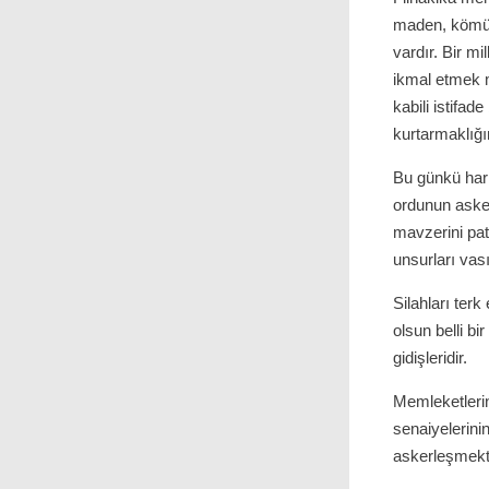
maden, kömürl
vardır. Bir mi
ikmal etmek m
kabili istifa
kurtarmaklığı
Bu günkü harp
ordunun asker
mavzerini pat
unsurları vas
Silahları ter
olsun belli bi
gidişleridir.
Memleketlerin
senaiyelerinin
askerleşmekte