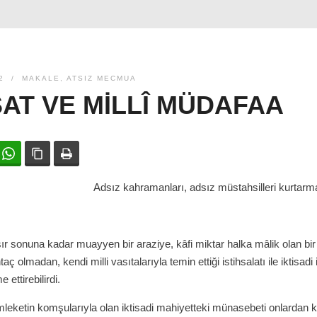
2
MAKALE
,
ATSIZ MECMUA
SAT VE MILLÎ MÜDAFAA
ok
witter
WhatsApp
Bağlanıyı kopyala
Yazdır
Adsız kahramanları, adsız müstahsilleri kurtarm
ır sonuna kadar muayyen bir araziye, kâfi miktar halka mâlik olan b
 olmadan, kendi milli vasıtalarıyla temin ettiği istihsalatı ile iktisadi is
 ettirebilirdi.
leketin komşularıyla olan iktisadi mahiyetteki münasebeti onlardan 