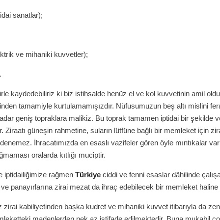
tidai sanatlar);
ktrik ve mihaniki kuvvetler);
…
e kaydedebiliriz ki biz istihsalde henüz el ve kol kuvvetinin amil oldu
sinden tamamiyle kurtulamamışızdır. Nüfusumuzun beş altı mislini fer
dar geniş topraklara malikiz. Bu toprak tamamen iptidai bir şekilde v
r. Ziraatı güneşin rahmetine, suların lütfüne bağlı bir memleket için zir
denemez. İhracatımızda en esaslı vazifeler gören öyle mıntıkalar var
aması oralarda kıtlığı muciptir.
de iptidailiğimize rağmen
Türkiye
ciddi ve fenni esaslar dâhilinde çalış
ve panayırlarına zirai mezat da ihraç edebilecek bir memleket haline g
zirai kabiliyetinden başka kudret ve mihaniki kuvvet itibarıyla da zeng
leketteki madenlerden pek az istifade edilmektedir. Buna mukabil ç