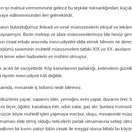
ın iyi mahsul vermemesine gelince bu teşkilat noksanlığından; küçük
aye edilmemesinden ileri gelmektedir.
asırı bulunduğumuz iktisadi ve sınaî müesseselerin inkişaf ve tekâ
l oynamıştır. Bizim mektep ve idare müesseselerimize bile henüz gi
urun ziraat erbabı arasında mevcudiyetini iddia etmek bilmem ne dere
bölümü sisteminin muhtelif müesseselere tatbiki XIX ve XX. asırların
ni temin eden hadiselerin en mühimi olmuştur.
cıklı bir vaziyettedir. Köy kanunlarının parlaklığı, kelimelerin güzelli
niyetin mevcudiyeti kâfi değildir.
atında, mesainde iş bölümü nedir bilinmez.
öküzlerini yayar; sapanını biler, yemeğini, evini yapar, duvarını örer, t
ını biçer, öğütür, kasabaya iner, odun satar, gaz alır, bunlara mümasil 
üzün böyle muhtelif işleri yapmaya mecbur, oluşu, mesaisinde müspe
maması elde etmiş olduğu neticelerin parlak olmamasına sebep olma
alkının bir kısmı yalnız tütün ziraatı ile meşgul olursa bittabi bu köyü