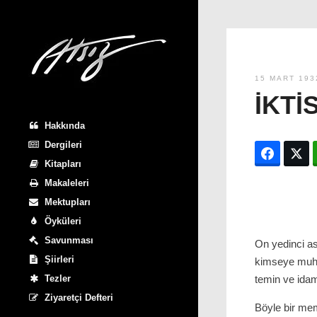
15 MART 193
İKTI
Hakkında
Dergileri
Facebo
T
Kitapları
Makaleleri
Mektupları
Öyküleri
Savunması
On yedinci as
Şiirleri
kimseye muhtaç
Tezler
temin ve idame
Ziyaretçi Defteri
Böyle bir mem