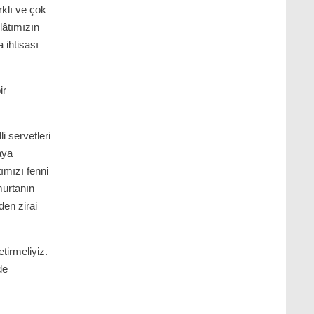
rklı ve çok
ulâtımızın
 ihtisası
ir
i servetleri
aya
ımızı fenni
murtanın
den zirai
tirmeliyiz.
de