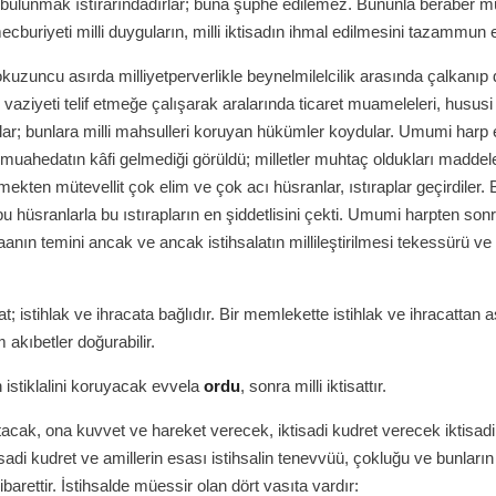
bulunmak ıstırarındadırlar; buna şüphe edilemez. Bununla beraber 
buriyeti milli duyguların, milli iktisadın ihmal edilmesini tazammun
okuzuncu asırda milliyetperverlikle beynelmilelcilik arasında çalkanıp 
i vaziyeti telif etmeğe çalışarak aralarında ticaret muameleleri, husus
ptılar; bunlara milli mahsulleri koruyan hükümler koydular. Umumi har
muahedatın kâfi gelmediği görüldü; milletler muhtaç oldukları maddele
kten mütevellit çok elim ve çok acı hüsranlar, ıstıraplar geçirdiler. 
bu hüsranlarla bu ıstırapların en şiddetlisini çekti. Umumi harpten sonr
aanın temini ancak ve ancak istihsalatın millileştirilmesi tekessürü ve
at; istihlak ve ihracata bağlıdır. Bir memlekette istihlak ve ihracattan aş
 akıbetler doğurabilir.
n istiklalini koruyacak evvela
ordu
, sonra milli iktisattır.
cak, ona kuvvet ve hareket verecek, iktisadi kudret verecek iktisadi
tisadi kudret ve amillerin esası istihsalin tenevvüü, çokluğu ve bunların 
ibarettir. İstihsalde müessir olan dört vasıta vardır: