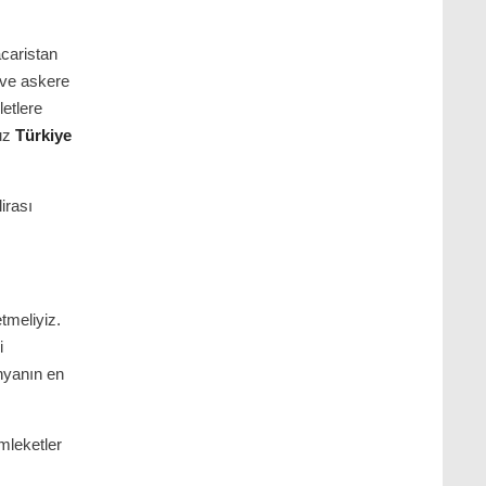
acaristan
 ve askere
letlere
suz
Türkiye
lirası
tmeliyiz.
i
ünyanın en
mleketler