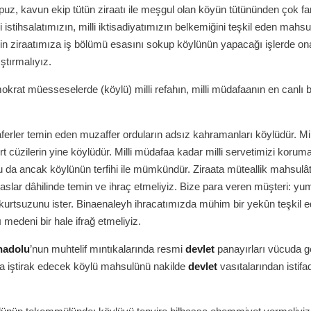
puz, kavun ekip tütün ziraatı ile meşgul olan köyün tütününden çok fa
lli istihsalatımızın, milli iktisadiyatımızın belkemiğini teşkil eden mahs
n ziraatımıza iş bölümü esasını sokup köylünün yapacağı işlerde ona
ştırmalıyız.
rat müesseselerde (köylü) milli refahın, milli müdafaanın en canlı b
rler temin eden muzaffer orduların adsız kahramanları köylüdür. Mill
rt cüzilerin yine köylüdür. Milli müdafaa kadar milli servetimizi korum
da ancak köylünün terfihi ile mümkündür. Ziraata müteallik mahsulât
slar dâhilinde temin ve ihraç etmeliyiz. Bize para veren müşteri: yu
in kurtsuzunu ister. Binaenaleyh ihracatımızda mühim bir yekûn teşkil e
ı medeni bir hale ifrağ etmeliyiz.
nadolu
’nun muhtelif mıntıkalarında resmi
devlet
panayırları vücuda ge
ra iştirak edecek köylü mahsulünü nakilde
devlet
vasıtalarından istifa