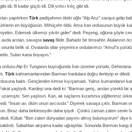
ibi idi, fil kadar güçlü idi. Dili yırtıcı kılıç gibi idi.
kları yapılırken
Türk
padişahının öteki oğlu “Alp Arız” saraya gelip ba
ürklerin en büyüğüsün. Mihüçehr öldü. Ama İran ordusunun büyük ka
miyelim. Edersek ülkemiz yıkılır gider” dedi. Peşeng, oğluna şöyle cev
a avda arslan, savaşta
savaş
filidir. Bahadır bir timsahtır. Atalarının ö
 onunla birlik ol. Ovalarda otlar yeşerince ordularımızı “Amul”a yürütü
netin. Suları kana boyayın.”
k
ordusu Alp Er Tunganın buyruğunda İran üzerine yürüdü. Dehistana ge
tı.
Türk
kahramanlarından Barman İranlulara doğru ilerleyip er diledi. 
dusuna baktı. Gençlerden kimse kıyışamadı. Yalnız kumandanın kar
Fakat yaşlıydı. Kardeşi ona dedi ki: “Barman genç, arslan yürekli bir a
uzamıştır. Sen yaşlısın. Kan, ak saçlarını kızartırsa yiğitlerimiz ürke
di: “İnsan av, ölüm onun avcısıdır.” Diyerek savaşa çıktı. Barman o
un. Biraz daha bekleseydin daha iyiydi . Çünkü zaman zaten senin h
 dedi. Kûbat: “Ben zaten dünyadan payımı almış bulunuyorum” diye ka
 saldırdı. Sabahtan akşama kadar uğraştılar. Sonunda Barman kargı i