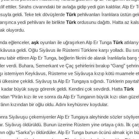
if ettiler. Sirahs civarındaki bir avlağa gidip yedi gün kaldılar. Alp Er
suyla geldi. Teke tek dövüşlerde
Türk
pehlivanları İranlılara üstün gel
ışınca yedi pehlivanı ile birlikte
Türk
ordusunu dağıttı. Hatta az kals
ak oluyordu.
nda eğlenceler,
aşk
oyunları ile uğraşırken Alp Er Tunga
Türk
atlılarıy
âvusa geldi. Oğlu Siyâvus ile Rüstemi Türklere karşı yolladı. Bu sır
u tabir ettiren Alp Er Tunga, beğlerin fikrini de alarak İranlılarla barış 
ler verdi. Buhara, Semerkant ve Çaç şehirlerini bırakıp “Gang” şehrine
ışı istemiyen Keykâvus, Rüsteme ve Siyâvuşa kızıp kötü muamele et
ülkesine çekildi. Siyâvuş ta Alp Er Tungaya sığındı. Türklerin payıtah
kadar büyük saygı görerek geldi. Kendini çok sevdirdi. Hatta
Türk
dan “Pirân kızı ile ve sonra da Alp Er Tunganın büyük kızı olan güze
irânın kızından bir oğlu oldu. Adını keyhüsrev koydular.
onra Siyâvuşu çekemiyenler Alp Er Tungaya aleyhinde sözler söyliye
ılar. Siyâvuş öldürüldü. Bunun üzerine Rüstem yine ortaya çıktı. İlk ç
ın oğlu “Sarka”yı öldürdüler. Alp Er Tunga bunun öcünü almak için bi