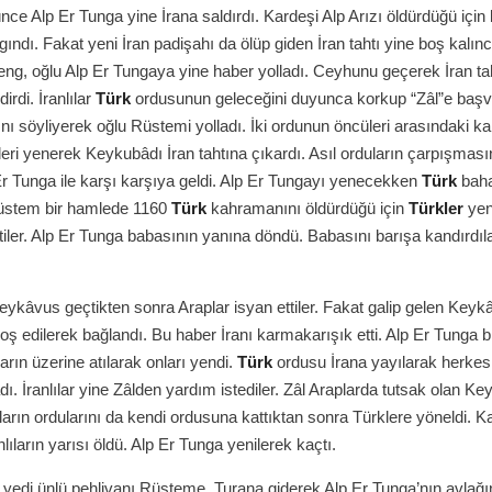
nce Alp Er Tunga yine İrana saldırdı. Kardeşi Alp Arızı öldürdüğü için
gındı. Fakat yeni İran padişahı da ölüp giden İran tahtı yine boş kalın
ng, oğlu Alp Er Tungaya yine haber yolladı. Ceyhunu geçerek İran ta
irdi. İranlılar
Türk
ordusunun geleceğini duyunca korkup “Zâl”e başvu
ını söyliyerek oğlu Rüstemi yolladı. İki ordunun öncüleri arasındaki 
ri yenerek Keykubâdı İran tahtına çıkardı. Asıl orduların çarpışması
 Tunga ile karşı karşıya geldi. Alp Er Tungayı yenecekken
Türk
baha
 Rüstem bir hamlede 1160
Türk
kahramanını öldürdüğü için
Türkler
yeni
ler. Alp Er Tunga babasının yanına döndü. Babasını barışa kandırdıla
Keykâvus geçtikten sonra Araplar isyan ettiler. Fakat galip gelen Keyk
hoş edilerek bağlandı. Bu haber İranı karmakarışık etti. Alp Er Tunga b
ların üzerine atılarak onları yendi.
Türk
ordusu İrana yayılarak herkesi
ı. İranlılar yine Zâlden yardım istediler. Zâl Araplarda tutsak olan K
ların ordularını da kendi ordusuna kattıktan sonra Türklere yöneldi. Ka
ıların yarısı öldü. Alp Er Tunga yenilerek kaçtı.
n yedi ünlü pehlivanı Rüsteme, Turana giderek Alp Er Tunga’nın avlağ