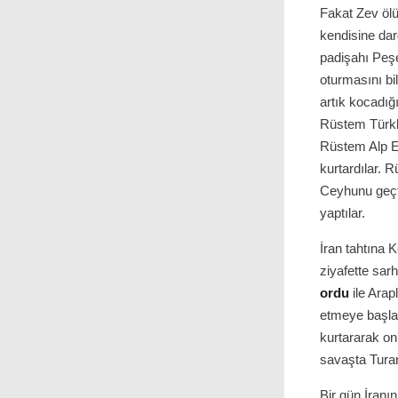
Fakat Zev ölü
kendisine dar
padişahı Peşe
oturmasını bild
artık kocadığ
Rüstem Türkle
Rüstem Alp Er
kurtardılar.
Ceyhunu geçti
yaptılar.
İran tahtına 
ziyafette sar
ordu
ile Arap
etmeye başlad
kurtararak on
savaşta Turanl
Bir gün İranı