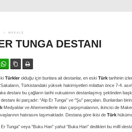
6
MAKALE
ER TUNGA DESTANI
ok
witter
WhatsApp
Bağlanıyı kopyala
Yazdır
ski
Türkler
olduğu için bunlara ait destanlar, en eski
Türk
tarihinin izler
 Sakaların, Türkistandaki yüksek hakimiyetleri milattan önce 7-4. asırl
aka destanı bu çağların tarihi vukuatının destanlaşmış şeklinden başk
 destanı iki parçadır: “Alp Er Tunga” ve “Şu” parçaları. Bunlardan birin
lı
Medyalılar ve Ahemenidlerle olan çarpışmalarının, ikincisi de Make
vaşlarının hatırasını taşımaktadır. Destana göre ikisi de
Türk
hükümda
p Er Tunga” veya “Buku Han” yahut “Buka Han” dedikleri bu millî-dest