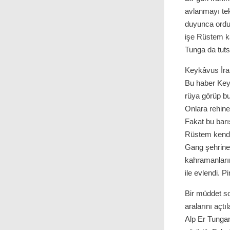
avlanmayı tekl
duyunca ordu
işe Rüstem kar
Tunga da tuts
Keykâvus İra
Bu haber Keyk
rüya görüp bun
Onlara rehine
Fakat bu bar
Rüstem kendi 
Gang şehrine 
kahramanların
ile evlendi. P
Bir müddet s
aralarını açt
Alp Er Tungan