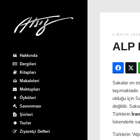
4 MAYIS 201
ALP 
Hakkında
Dergileri
Facebo
T
Kitapları
Makaleleri
Sakalar en e
Mektupları
taşımaktadır.
Öyküleri
olduğu için S
değildir. Saka
Savunması
Türklerin
İran
Şiirleri
İskenderle sa
Tezler
Ziyaretçi Defteri
Türklerin “Al