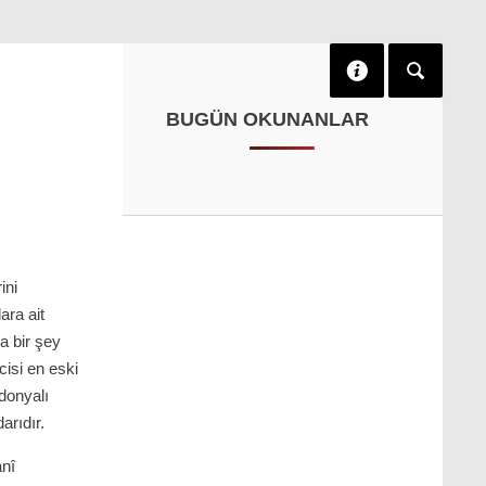
BUGÜN OKUNANLAR
ini
ara ait
a bir şey
cisi en eski
donyalı
rıdır.
anî