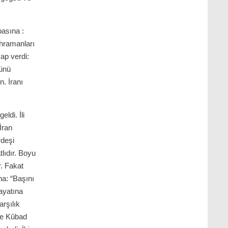
basına :
hramanları
ap verdi:
cünü
n. İranı
ldi. İli
İran
deşi
tlıdır. Boyu
r. Fakat
na: “Başını
ayatına
rşılık
le Kûbad