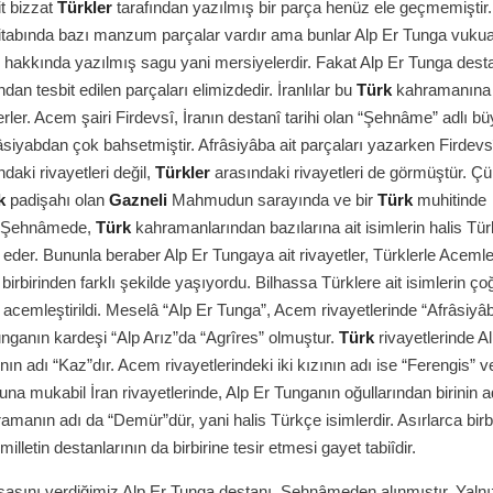
t bizzat
Türkler
tarafından yazılmış bir parça henüz ele geçmemiştir.
abında bazı manzum parçalar vardır ama bunlar Alp Er Tunga vukuat
hakkında yazılmış sagu yani mersiyelerdir. Fakat Alp Er Tunga dest
fından tesbit edilen parçaları elimizdedir. İranlılar bu
Türk
kahramanına
erler. Acem şairi Firdevsî, İranın destanî tarihi olan “Şehnâme” adlı bü
siyabdan çok bahsetmiştir. Afrâsiyâba ait parçaları yazarken Firdevs
ındaki rivayetleri değil,
Türkler
arasındaki rivayetleri de görmüştür. Ç
k
padişahı olan
Gazneli
Mahmudun sarayında ve bir
Türk
muhitinde
. Şehnâmede,
Türk
kahramanlarından bazılarına ait isimlerin halis Tü
 eder. Bununla beraber Alp Er Tungaya ait rivayetler, Türklerle Acemle
birbirinden farklı şekilde yaşıyordu. Bilhassa Türklere ait isimlerin ço
e acemleştirildi. Meselâ “Alp Er Tunga”, Acem rivayetlerinde “Afrâsiyâ
Tunganın kardeşi “Alp Arız”da “Agrîres” olmuştur.
Türk
rivayetlerinde A
ın adı “Kaz”dır. Acem rivayetlerindeki iki kızının adı ise “Ferengis” v
Buna mukabil İran rivayetlerinde, Alp Er Tunganın oğullarından birinin a
ramanın adı da “Demür”dür, yani halis Türkçe isimlerdir. Asırlarca birbi
milletin destanlarının da birbirine tesir etmesi gayet tabiîdir.
asını verdiğimiz Alp Er Tunga destanı, Şehnâmeden alınmıştır. Yalnı