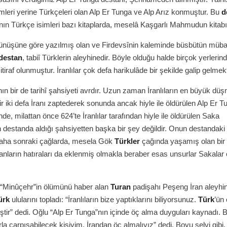
imleri yerine Türkçeleri olan Alp Er Tunga ve Alp Arız konmuştur. Bu
d
ın Türkçe isimleri bazı kitaplarda, meselâ Kaşgarlı Mahmudun kitabı
örünüşüne göre yazılmış olan ve Firdevsînin kaleminde büsbütün mübal
destan
, tabiî Türklerin aleyhinedir. Böyle olduğu halde birçok yerlerin
tiraf olunmuştur. İranlılar çok defa harikulâde bir şekilde galip gelmekt
ın bir de tarihî şahsiyeti avrdır. Uzun zaman İranlıların en büyük dü
ir iki defa İranı zaptederek sonunda ancak hiyle ile öldürülen Alp Er T
nde, milattan önce 624’te İranlılar tarafından hiyle ile öldürülen Saka
destanda aldığı şahsiyetten başka bir şey değildir. Onun destandaki
daha sonraki çağlarda, mesela Gök
Türkler
çağında yaşamış olan bir
ların hatıraları da eklenmiş olmakla beraber esas unsurlar Sakalar
ı “Minûçehr”in ölümünü haber alan
Turan
padişahı Peşeng İran aleyh
ürk
ulularını topladı: “İranlıların bize yaptıklarını biliyorsunuz.
Türk
’ün
tir” dedi. Oğlu “Alp Er Tunga”nın içinde öç alma duyguları kaynadı. 
rla çarpışabilecek kişiyim. İrandan öç almalıyız” dedi. Boyu selvi gibi