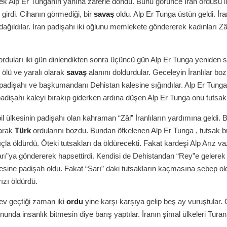
ek Alp Er Tunganın yanına zaferle döndü. Bunu görünce İran ordusu iler
e girdi. Cihanın görmediği, bir
savaş
oldu. Alp Er Tunga üstün geldi. İran
dağıldılar. İran padişahı iki oğlunu memlekete göndererek kadınları Z
orduları iki gün dinlendikten sonra üçüncü gün Alp Er Tunga yeniden sa
 ölü ve yaralı olarak
savaş
alanını doldurdular. Geceleyin İranlılar bo
padişahı ve başkumandanı Dehistan kalesine sığındılar. Alp Er Tunga
 padişahı kaleyi bırakıp giderken ardına düşen Alp Er Tunga onu tutsak 
bil ülkesinin padişahı olan kahraman “Zâl” İranlıların yardımına geldi.
arak
Türk
ordularını bozdu. Bundan öfkelenen Alp Er Tunga , tutsak b
ıçla öldürdü. Öteki tutsakları da öldürecekti. Fakat kardeşi Alp Arız va
arı”ya göndererek hapsettirdi. Kendisi de Dehistandan “Rey”e gelerek 
lkesine padişah oldu. Fakat “Sarı” daki tutsakların kaçmasına sebep ol
ızı öldürdü.
Zev geçtiği zaman iki
ordu
yine karşı karşıya gelip beş ay vuruştular. 
onunda insanlık bitmesin diye barış yaptılar. İranın şimal ülkeleri Turan