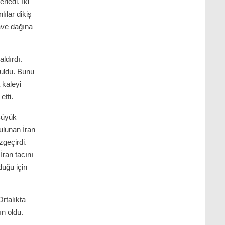
ledi. İki
lılar dikiş
âve dağına
ldırdı.
zuldu. Bunu
 kaleyi
etti.
 Büyük
ulunan İran
zgeçirdi.
İran tacını
duğu için
Ortalıkta
ın oldu.