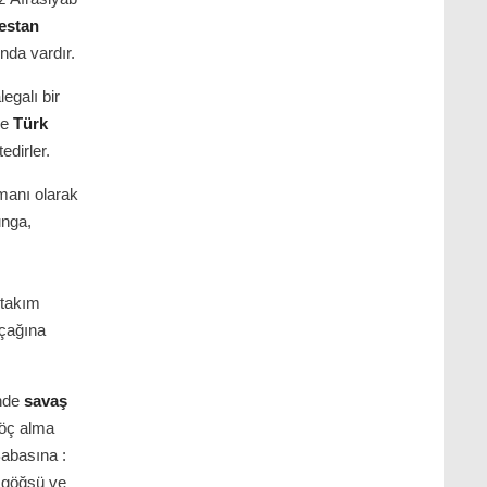
estan
nda vardır.
egalı bir
de
Türk
edirler.
şmanı olarak
unga,
 takım
 çağına
inde
savaş
 öç alma
Babasına :
, göğsü ve