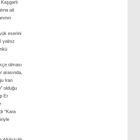
 Kaşgarlı
ına ait
anının
yük eserini
î yalnız
ünkü
rkçe olması
r arasında,
ğu İran
b” olduğu
lp Er
e
dı “Kara
riyle
z Afrâsiyâb