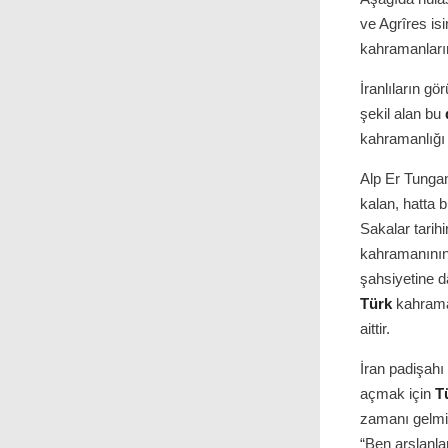
ve Agrîres is
kahramanların
İranlıların g
şekil alan bu
kahramanlığı i
Alp Er Tungan
kalan, hatta b
Sakalar tarihi
kahramanının 
şahsiyetine 
Türk
kahraman
aittir.
İran padişah
açmak için
T
zamanı gelmiş
“Ben arslanla