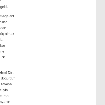
m
geldi.
almağa ant
lılar
andan
n öç almak
du.
 kar
yine
ürk
palım!
Çin
,
n doğurdu”
u savaşa
suyla
e İran
ünyanın