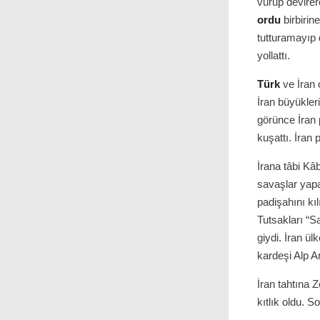
vurup devirer
ordu
birbirin
tutturamayıp 
yollattı.
Türk
ve İran 
İran büyükleri
görünce İran 
kuşattı. İran
İrana tâbi Kâ
savaşlar yap
padişahını kıl
Tutsakları “S
giydi. İran ü
kardeşi Alp Ar
İran tahtına 
kıtlık oldu. S