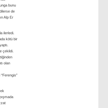
 Tunga bunu
dilerse de
ın Alp Er
la ilerledi.
ada kötü bir
yaptı.
 çekildi.
tiğinden
tı olan
l “Ferengis”
rek
arpışmada
zzat