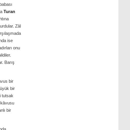
 babası
ca
Turan
htına
rdular. Zâl
karşılaşmada
nda ise
dırları onu
ldiler.
r. Barış
âvus bir
üyük bir
 tutsak
eykâvusu
nlı bir
ında