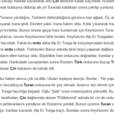
 savaşı İranlılar kazanarak onu
Çin
denizine kadar kaçırdılar. Rüste
rede bulduysa öldürüp altı yıl Turanda kaldıktan sonra çekilip yurduna 
Turanın yıkıldığını, Türklerin öldürüldüğünü görünce kan ağladı. Öç 
ıyarak İrana girdi. Ekinleri yaktı. İrana hakim oldu. Kıtlık çıkararak İran
 yıl kırıldılar. Bunun önüne geçip İranı kurtarmak için Keyhüsrevi Tur
eykâvus, torunu Keyhüsreve tahtı bıraktı. Keyhüsrev Alp Er Tungada
 hazırladı. Fakat bu
ordu
daha Alp Er Tunga ile karşılaşmadan bozul
ine
ordu
yolladı. Türklerden Bazur adında birisi büyü yaparak dağlara
lıların elleri tutmaz oldu. Böylelikle İran ordusunu doğradılar. İranlılar 
adılar. Harikulade savaşlardan sonra Rüstem
Türk
ordusunu bozup
T
ulunan
Çin
hakanını da tutsak etti.
bu haberi alınca çok üzüldü. Uluları toplayıp danıştı. Bunlar : “Ne ya
arı bozulduysa
Turan
ordusuna bir şey olmadı. Anamız bizi ölmek içi
Er Tunga hazırlığa başladı. Oğlu “Şide” onun maneviyatını yükseltti. B
 tarafından,
Çin
dağlarında oturan “Pûlâdvend” adında bir cin de ordu
 İran pehlivanlarını yendiyse de Rüsteme yenildi. Bunun üzerine
Turan
v
ıştı. İranlılar kazandı. Alp Er Tunga kaçtı. Bundan sonra Keyhüsrev d