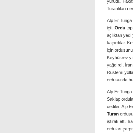
yürüdü. Fakat
Turanlıları ne
Alp Er Tunga 
içti.
Ordu
topl
açlıktan yedi
kaçırdılar. K
için ordusunu
Keyhüsrev y
yağdırdı. İran
Rüstemi yoll
ordusunda b
Alp Er Tunga 
Saklap ordul
dediler. Alp 
Turan
ordusu
iştirak etti.
orduları çarp