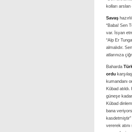
kolları arslan g
Savaş
hazırlı
“Baba! Sen T
var. İsyan et
“Alp Er Tung
almalıdır. Sen
atlarınıza çiğ
Baharda
Tür
ordu
karşılaş
kumandanı or
Kûbad atıldı. 
güneşe kadar 
Kûbad dinleme
bana veriyors
kasdetmiştir”
vererek atını