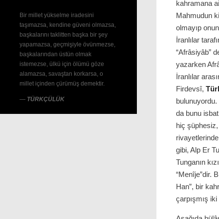
kahramana ai
Mahmudun kit
Bir millet yükselme iradesini
taşımazsa, kendine güveni olmazsa,
olmayıp onun 
başkalarını taklitten başka bir şey
İranlılar tara
yapamazsa, geçmişiyle övünmezse,
“Afrâsiyâb” d
başkalarından üstün olmak
yazarken Afrâ
istemezse, ülkü için ölümü göze
alamazsa, savaştan korkarsa, o
İranlılar aras
millet içinden çürümüş demektir.
Firdevsî,
Tür
—
TÜRKÇÜLÜK
bulunuyordu
da bunu isbat
hiç şüphesiz, 
rivayetlerind
gibi, Alp Er 
Tunganın kızın
“Menîje”dir. 
Han”, bir kah
çarpışmış iki 
Aşağıda hülâs