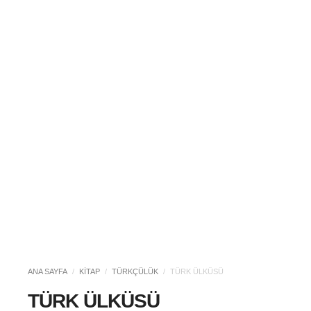
ANA SAYFA
/
KITAP
/
TÜRKÇÜLÜK
/
TÜRK ÜLKÜSÜ
TÜRK ÜLKÜSÜ