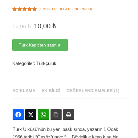
(
1
MÜŞTERI DEĞERLENDIRMESI)
1
müşteri
puanına
Orijinal
Şu
10,00
₺
dayanarak 5
12,96
₺
fiyat:
andaki
üzerinden
5.00
puan
fiyat:
12,96 ₺.
aldı
10,00 ₺.
Türk Kepit'ten satın al
Kategoriler:
Türkçülük
AÇIKLAMA
EK BILGI
DEĞERLENDIRMELER (1)
Facebook
Twitter
WhatsApp
Bağlanıyı kopyala
Yazdır
Türk
Ülküsü’nün bu yeni baskısında, yazarın 1 Ocak
1966 tarihli “Önsöz”ünde: “… Böylelikle kitap kısa bir