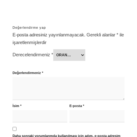
Değerlendirme yap
E-posta adresiniz yayınlanmayacak.
Gerekli alanlar
*
ile
işaretlenmişlerdir
Derecelendirmeniz
*
Değerlendirmeniz
*
İsim
*
E-posta
*
Daha sonraki yorumlarımda kullanılması için adım, e-posta adresim