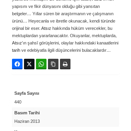
yapısını ve fikir dünyasını olduğu gibi yansıtan
belgeler… Yıllar süren bir araştırmanın ve çalışmanın
ürünü… Heyecanla ve ibretle okunacak, kendi türünde
orijinal bir eser.
Atsız
hakkında hüküm verecekler, bu
mektuplardan yararlanacaktır. Okuyanlar, mektuplarda,
Atsız
’ın şahsî görüşlerini, olaylar hakkındaki kanaatlerini
tarih
ve edebiyatla ilgili düşüncelerini bulacaklardır…
Facebook
Twitter
WhatsApp
Bağlanıyı kopyala
Yazdır
Sayfa Sayısı
440
Basım Tarihi
Haziran 2013