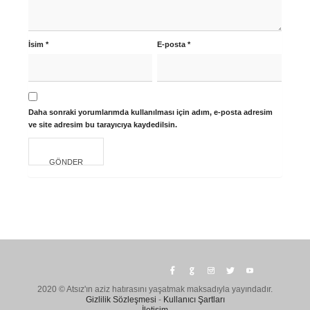
İsim
*
E-posta
*
Daha sonraki yorumlarımda kullanılması için adım, e-posta adresim
ve site adresim bu tarayıcıya kaydedilsin.
2020 © Atsız'ın aziz hatırasını yaşatmak maksadıyla yayındadır.
Gizlilik Sözleşmesi
-
Kullanıcı Şartları
İletişim