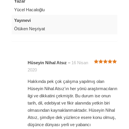
Yazar
Yücel Hacaloğlu
Yayınevi
Ötüken Neşriyat
Hüseyin Nihal Atsız
–
16 Nisan
5 üzerinden
2020
5
oy aldı
Hakkında pek çok çalışma yapılmış olan
Hüseyin Nihal Atsız’ın her yönü araştırmacıların
ilgi ve dikkatini çekmiştir. Bu durum ise onun
tarih, dil, edebiyat ve fikir alanında yetkin biri
olmasından kaynaklanmaktadır. Hüseyin Nihal
Atsız, şimdiye dek yüzlerce esere konu olmuş,
düşünce dünyası yerli ve yabancı