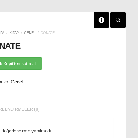
YFA
/
KITAP
/
GENEL
/
DONATE
NATE
k Kepit'ten satın al
riler:
Genel
LENDIRMELER (0)
 değerlendirme yapılmadı.