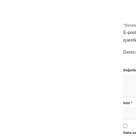
“Donate
E-post
işaret
Derec
Değerle
İsim
*
Daha so