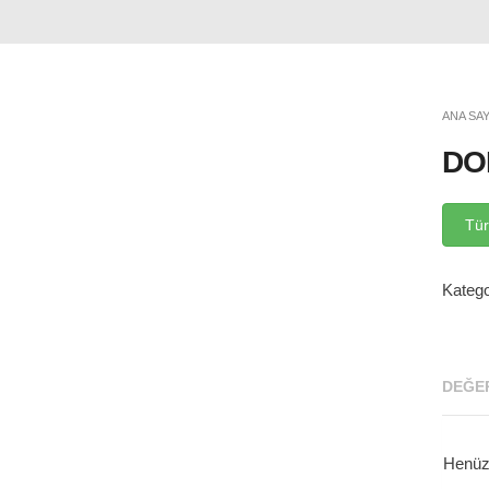
ANA SA
DO
Tür
Katego
DEĞER
Henüz