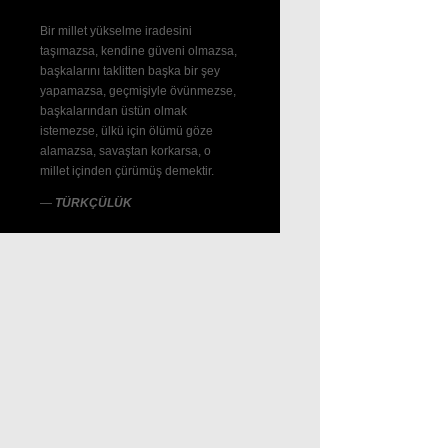
Bir millet yükselme iradesini
taşımazsa, kendine güveni olmazsa,
başkalarını taklitten başka bir şey
yapamazsa, geçmişiyle övünmezse,
başkalarından üstün olmak
istemezse, ülkü için ölümü göze
alamazsa, savaştan korkarsa, o
millet içinden çürümüş demektir.
—
TÜRKÇÜLÜK